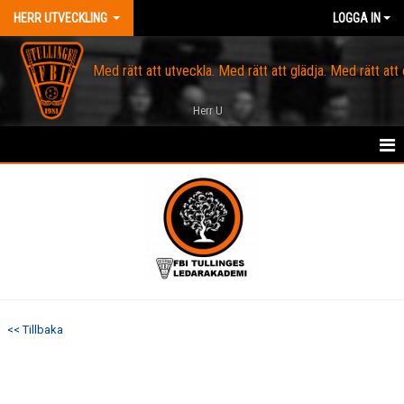
HERR UTVECKLING
LOGGA IN
Med rätt att utveckla. Med rätt att glädja. Med rätt att
Herr U
HEM
OM FBI TULLINGE
KALENDER
SPELARTRUPP
<< Tillbaka
KONTAKT
PROFILKLÄDER