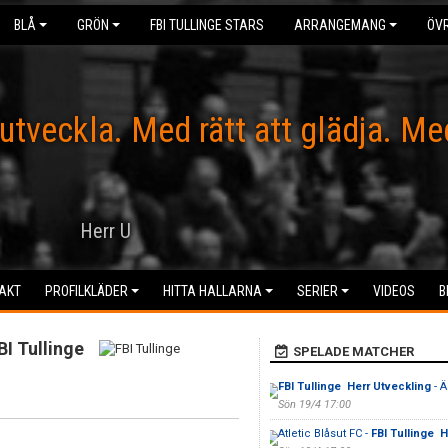
BLÅ
GRÖN
FBI TULLINGE STARS
ARRANGEMANG
ÖVR
 utveckla. Med rätt att glädja. Me
Herr U
AKT
PROFILKLÄDER
HITTA HALLARNA
SERIER
VIDEOS
B
BI Tullinge
SPELADE MATCHER
FBI Tullinge Herr Utveckling
- Ä
Sön 19/4 17:00
Atletic Blåsut FC -
FBI Tullinge H