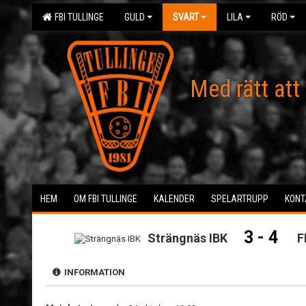
FBI TULLINGE
GULD
SVART
LILA
RÖD
Med rätt att
HEM
OM FBI TULLINGE
KALENDER
SPELARTRUPP
KONT
3 - 4
Strängnäs IBK
F
INFORMATION