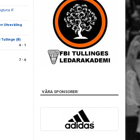
igtuna IF
rr Utveckling
 Tullinge (B)
4 - 1
7 - 6
VÅRA SPONSORER: