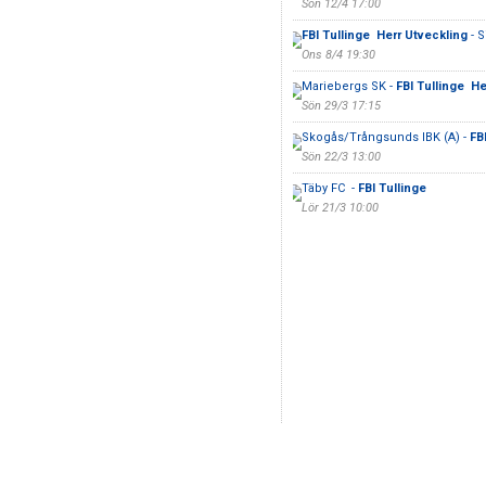
Sön 12/4 17:00
FBI Tullinge Herr Utveckling
- S
Ons 8/4 19:30
Mariebergs SK -
FBI Tullinge He
Sön 29/3 17:15
Skogås/Trångsunds IBK (A) -
FBI
Sön 22/3 13:00
Täby FC -
FBI Tullinge
Lör 21/3 10:00