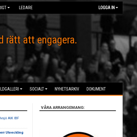
IGT
LEDARE
LOGGA IN
d rätt att engagera.
ILDGALLERI
SOCIALT
NYHETSARKIV
DOKUMENT
VÅRA ARRANGEMANG:
lvsjö AIK IBF
err Utveckling