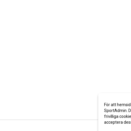
För att hemsid
SportAdmin. De
frivilliga cooki
acceptera des