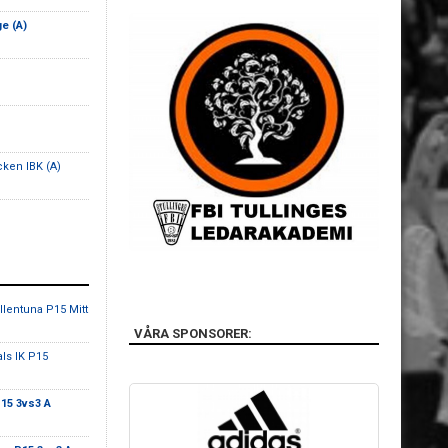
ge (A)
cken IBK (A)
llentuna P15 Mitt
VÅRA SPONSORER:
ls IK P15
P15 3vs3 A