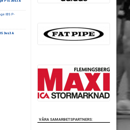
nge P15 3vs3 A
ge IBS P-
15 3vs3 A
VÅRA SAMARBETSPARTNERS: