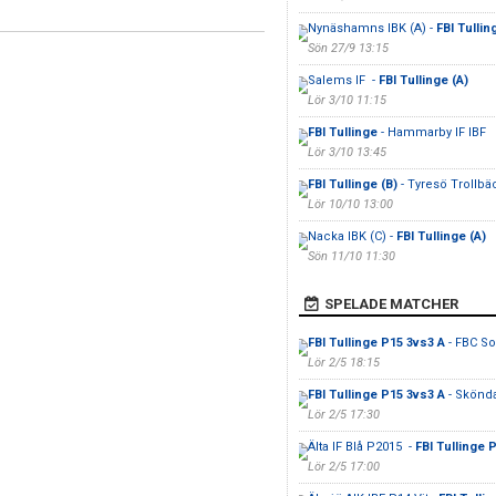
Nynäshamns IBK (A) -
FBI Tullin
Sön 27/9 13:15
Salems IF -
FBI Tullinge (A)
Lör 3/10 11:15
FBI Tullinge
- Hammarby IF IBF
Lör 3/10 13:45
FBI Tullinge (B)
- Tyresö Trollbä
Lör 10/10 13:00
Nacka IBK (C) -
FBI Tullinge (A)
Sön 11/10 11:30
SPELADE MATCHER
FBI Tullinge P15 3vs3 A
- FBC So
Lör 2/5 18:15
FBI Tullinge P15 3vs3 A
- Skönda
Lör 2/5 17:30
Älta IF Blå P2015 -
FBI Tullinge 
Lör 2/5 17:00