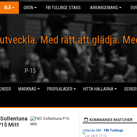
BLÅ
GRÖN
FBI TULLINGE STARS
ARRANGEMANG
ÖVR
 utveckla. Med rätt att glädja. Me
P-15
ENDER
MARKNAD
PROFILKLÄDER
HITTA HALLARNA
SERIER
Sollentuna
KOMMANDE MATCHER
P15 Mitt
Nacka IBK -
FBI Tullinge
Lör 26/9 17:15