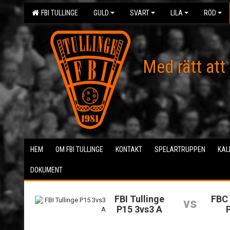
FBI TULLINGE
GULD
SVART
LILA
RÖD
Med rätt att
HEM
OM FBI TULLINGE
KONTAKT
SPELARTRUPPEN
KAL
DOKUMENT
FBI Tullinge
FBC 
vs
P15 3vs3 A