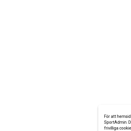
För att hemsid
SportAdmin. De
frivilliga cooki