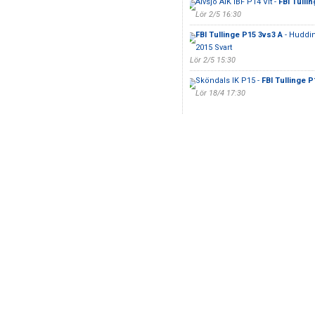
Älvsjö AIK IBF P14 Vit -
FBI Tulli
Lör 2/5 16:30
FBI Tullinge P15 3vs3 A
- Huddin
2015 Svart
Lör 2/5 15:30
Sköndals IK P15 -
FBI Tullinge P
Lör 18/4 17:30