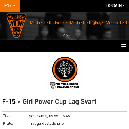
F-15
LOGGA IN
Med rätt att utveckla. Med rätt att glädja. Med rätt att
F-15
HEM
OM FBI TULLINGE
KALENDER
SPELARTRUPPEN
F-15
» Girl Power Cup Lag Svart
KONTAKT
Tid:
sön 24 maj, 09:55 - 16:45
MARKNAD
Plats:
Trädgårdsstadshallen