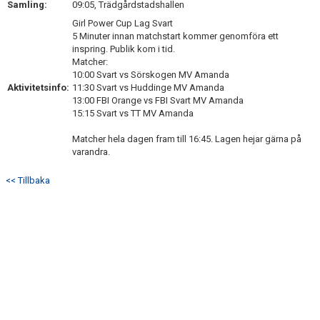
Samling:
09:05, Trädgårdstadshallen
PROFILKLÄDER
Girl Power Cup Lag Svart
5 Minuter innan matchstart kommer genomföra ett
HITTA HALLARNA
inspring. Publik kom i tid.
Matcher:
SERIER
10:00 Svart vs Sörskogen MV Amanda
Aktivitetsinfo:
11:30 Svart vs Huddinge MV Amanda
13:00 FBI Orange vs FBI Svart MV Amanda
VIDEOS
15:15 Svart vs TT MV Amanda
BILDGALLERI
Matcher hela dagen fram till 16:45. Lagen hejar gärna på
varandra.
BILDGALLERI
<< Tillbaka
SOCIALT
NYHETSARKIV
DOKUMENT