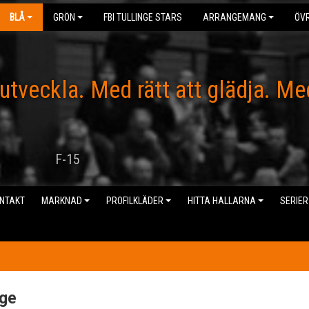
BLÅ
GRÖN
FBI TULLINGE STARS
ARRANGEMANG
ÖVR
 utveckla. Med rätt att glädja. Me
F-15
NTAKT
MARKNAD
PROFILKLÄDER
HITTA HALLARNA
SERIER
nge