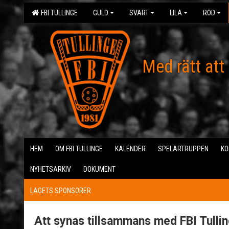
FBI TULLINGE
GULD
SVART
LILA
RÖD
Med rätt att
HEM
OM FBI TULLINGE
KALENDER
SPELARTRUPPEN
KO
NYHETSARKIV
DOKUMENT
LAGETS SPONSORER
Att synas tillsammans med FBI Tulli