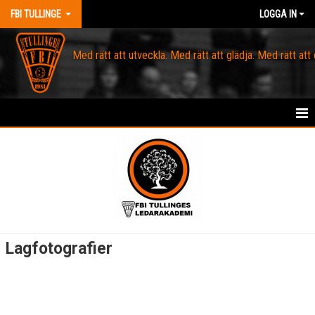
FBI TULLINGE
LOGGA IN
Med rätt att utveckla. Med rätt att glädja. Med rätt att
HEM
MEDLEM
OM FBI TULLINGE
DOMARE & MATCHLEDARE
Lagfotografier
KANSLI
KALENDER