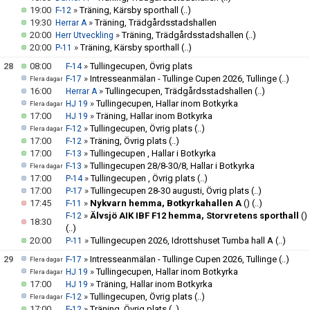
19:00
»
Träning, Kärsby sporthall
(..)
F-12
19:30
»
Träning, Trädgårdsstadshallen
Herrar A
20:00
»
Träning, Trädgårdsstadshallen
(..)
Herr Utveckling
20:00
»
Träning, Kärsby sporthall
(..)
P-11
28
08:00
»
Tullingecupen, Övrig plats
F-14
»
Intresseanmälan - Tullinge Cupen 2026, Tullinge
(..)
F-17
Flera dagar
16:00
»
Tullingecupen, Trädgårdsstadshallen
(..)
Herrar A
»
Tullingecupen, Hallar inom Botkyrka
HJ 19
Flera dagar
17:00
»
Träning, Hallar inom Botkyrka
HJ 19
»
Tullingecupen, Övrig plats
(..)
F-12
Flera dagar
17:00
»
Träning, Övrig plats
(..)
F-12
17:00
»
Tullingecupen , Hallar i Botkyrka
F-13
»
Tullingecupen 28/8-30/8, Hallar i Botkyrka
F-13
Flera dagar
17:00
»
Tullingecupen , Övrig plats
(..)
P-14
17:00
»
Tullingecupen 28-30 augusti, Övrig plats
(..)
P-17
17:45
»
Nykvarn hemma, Botkyrkahallen A
()
(..)
F-11
»
Älvsjö AIK IBF F12 hemma, Storvretens sporthall
()
F-12
18:30
(..)
20:00
»
Tullingecupen 2026, Idrottshuset Tumba hall A
(..)
P-11
29
»
Intresseanmälan - Tullinge Cupen 2026, Tullinge
(..)
F-17
Flera dagar
»
Tullingecupen, Hallar inom Botkyrka
HJ 19
Flera dagar
17:00
»
Träning, Hallar inom Botkyrka
HJ 19
»
Tullingecupen, Övrig plats
(..)
F-12
Flera dagar
17:00
»
Träning, Övrig plats
(..)
F-12