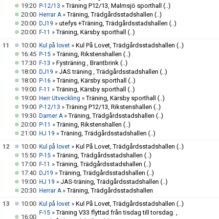
FBI TULLINGE HALL OF FAME
19:20
»
Träning P12/13, Malmsjö sporthall
(..)
P-12/13
20:00
»
Träning, Trädgårdsstadshallen
(..)
Herrar A
20:00
»
utefys +Träning, Trädgårdsstadshallen
(..)
DJ19
20:00
»
Träning, Kärsby sporthall
(..)
F-11
11
10:00
»
Kul På Lovet, Trädgårdsstadshallen
(..)
Kul på lovet
16:45
»
Träning, Rikstenshallen
(..)
P-15
17:30
»
Fysträning , Brantbrink
(..)
F-13
18:00
»
JAS träning , Trädgårdsstadshallen
(..)
DJ19
18:00
»
Träning, Kärsby sporthall
(..)
P-16
19:00
»
Träning, Kärsby sporthall
(..)
F-11
19:00
»
Träning, Kärsby sporthall
(..)
Herr Utveckling
19:00
»
Träning P12/13, Rikstenshallen
(..)
P-12/13
19:30
»
Träning, Trädgårdsstadshallen
(..)
Damer A
20:00
»
Träning, Rikstenshallen
(..)
P-11
21:00
»
Träning, Trädgårdsstadshallen
(..)
HJ 19
12
10:00
»
Kul På Lovet, Trädgårdsstadshallen
(..)
Kul på lovet
15:50
»
Träning, Trädgårdsstadshallen
(..)
P-15
17:00
»
Träning, Trädgårdsstadshallen
(..)
F-11
17:40
»
Träning, Trädgårdsstadshallen
(..)
DJ19
19:00
»
JAS-träning, Trädgårdsstadshallen
(..)
HJ 19
20:30
»
Träning, Trädgårdsstadshallen
Herrar A
13
10:00
»
Kul På Lovet, Trädgårdsstadshallen
(..)
Kul på lovet
»
Träning V33 flyttad från tisdag till torsdag. ,
F-15
16:00