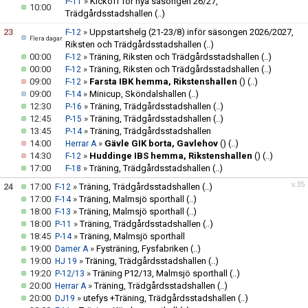
»
Kickoff för nya säsongen 26/27,
P-11
10:00
Trädgårdsstadshallen
(..)
23
»
Uppstartshelg (21-23/8) inför säsongen 2026/2027,
F-12
Flera dagar
Riksten och Trädgårdsstadshallen
(..)
00:00
»
Träning, Riksten och Trädgårdsstadshallen
(..)
F-12
00:00
»
Träning, Riksten och Trädgårdsstadshallen
(..)
F-12
09:00
»
Farsta IBK hemma, Rikstenshallen
()
(..)
F-12
09:00
»
Minicup, Sköndalshallen
(..)
F-14
12:30
»
Träning, Trädgårdsstadshallen
(..)
P-16
12:45
»
Träning, Trädgårdsstadshallen
(..)
P-15
13:45
»
Träning, Trädgårdsstadshallen
P-14
14:00
»
Gävle GIK borta, Gavlehov
()
(..)
Herrar A
14:30
»
Huddinge IBS hemma, Rikstenshallen
()
(..)
F-12
17:00
»
Träning, Trädgårdsstadshallen
(..)
F-18
v.35
24
17:00
»
Träning, Trädgårdsstadshallen
(..)
F-12
17:00
»
Träning, Malmsjö sporthall
(..)
F-14
18:00
»
Träning, Malmsjö sporthall
(..)
F-13
18:00
»
Träning, Trädgårdsstadshallen
(..)
P-11
18:45
»
Träning, Malmsjö sporthall
P-14
19:00
»
Fysträning, Fysfabriken
(..)
Damer A
19:00
»
Träning, Trädgårdsstadshallen
(..)
HJ 19
19:20
»
Träning P12/13, Malmsjö sporthall
(..)
P-12/13
20:00
»
Träning, Trädgårdsstadshallen
(..)
Herrar A
20:00
»
utefys +Träning, Trädgårdsstadshallen
(..)
DJ19