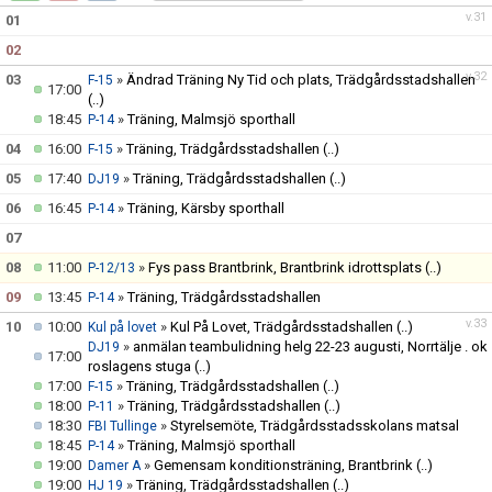
v.31
01
MATCHER
02
MATCHER I TRÄDGÅRDSSTADSHALLEN
v.32
03
»
Ändrad Träning Ny Tid och plats, Trädgårdsstadshallen
F-15
17:00
(..)
MATCHER I RIKSTENSHALLEN
18:45
»
Träning, Malmsjö sporthall
P-14
04
16:00
»
Träning, Trädgårdsstadshallen
(..)
F-15
MATCHER I STORVRETSHALLEN
05
17:40
»
Träning, Trädgårdsstadshallen
(..)
DJ19
06
16:45
»
Träning, Kärsby sporthall
P-14
VÅRA PARTNERS
07
FRITIDSKORTET
08
11:00
»
Fys pass Brantbrink, Brantbrink idrottsplats
(..)
P-12/13
09
13:45
»
Träning, Trädgårdsstadshallen
P-14
NYHETER
v.33
10
10:00
»
Kul På Lovet, Trädgårdsstadshallen
(..)
Kul på lovet
»
anmälan teambulidning helg 22-23 augusti, Norrtälje . ok
DJ19
PROFILKLÄDER
17:00
roslagens stuga
(..)
17:00
»
Träning, Trädgårdsstadshallen
(..)
F-15
ÖVERGÅNGSANSVARIG OCH ÖVERGÅNGSPOLICY
18:00
»
Träning, Trädgårdsstadshallen
(..)
P-11
18:30
»
Styrelsemöte, Trädgårdsstadsskolans matsal
FBI Tullinge
18:45
»
Träning, Malmsjö sporthall
P-14
PLAY IT FORWARD
19:00
»
Gemensam konditionsträning, Brantbrink
(..)
Damer A
19:00
»
Träning, Trädgårdsstadshallen
(..)
HJ 19