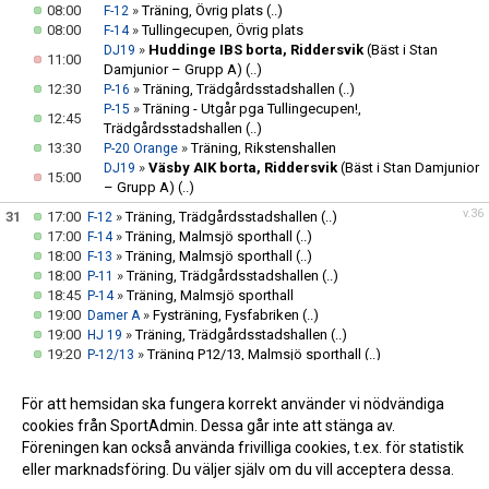
08:00
»
Träning, Övrig plats
(..)
F-12
08:00
»
Tullingecupen, Övrig plats
F-14
»
Huddinge IBS borta, Riddersvik
(Bäst i Stan
DJ19
11:00
Damjunior – Grupp A)
(..)
12:30
»
Träning, Trädgårdsstadshallen
(..)
P-16
»
Träning - Utgår pga Tullingecupen!,
P-15
12:45
Trädgårdsstadshallen
(..)
13:30
»
Träning, Rikstenshallen
P-20 Orange
»
Väsby AIK borta, Riddersvik
(Bäst i Stan Damjunior
DJ19
15:00
– Grupp A)
(..)
v.36
31
17:00
»
Träning, Trädgårdsstadshallen
(..)
F-12
17:00
»
Träning, Malmsjö sporthall
(..)
F-14
18:00
»
Träning, Malmsjö sporthall
(..)
F-13
18:00
»
Träning, Trädgårdsstadshallen
(..)
P-11
18:45
»
Träning, Malmsjö sporthall
P-14
19:00
»
Fysträning, Fysfabriken
(..)
Damer A
19:00
»
Träning, Trädgårdsstadshallen
(..)
HJ 19
19:20
»
Träning P12/13, Malmsjö sporthall
(..)
P-12/13
20:00
»
Träning, Trädgårdsstadshallen
(..)
Herrar A
20:00
»
utefys +Träning, Trädgårdsstadshallen
(..)
DJ19
För att hemsidan ska fungera korrekt använder vi nödvändiga
20:00
»
Träning, Kärsby sporthall
(..)
F-11
cookies från SportAdmin. Dessa går inte att stänga av.
Föreningen kan också använda frivilliga cookies, t.ex. för statistik
eller marknadsföring. Du väljer själv om du vill acceptera dessa.