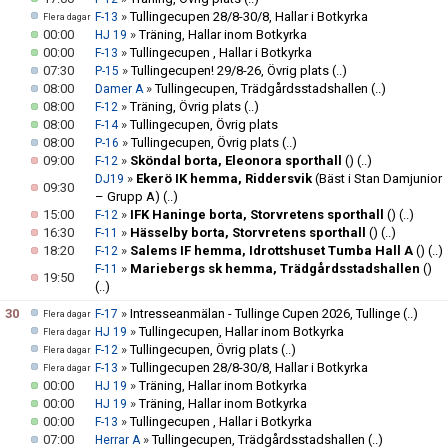
»
Tullingecupen 28/8-30/8, Hallar i Botkyrka
F-13
Flera dagar
00:00
»
Träning, Hallar inom Botkyrka
HJ 19
00:00
»
Tullingecupen , Hallar i Botkyrka
F-13
07:30
»
Tullingecupen! 29/8-26, Övrig plats
(..)
P-15
08:00
»
Tullingecupen, Trädgårdsstadshallen
(..)
Damer A
08:00
»
Träning, Övrig plats
(..)
F-12
08:00
»
Tullingecupen, Övrig plats
F-14
08:00
»
Tullingecupen, Övrig plats
(..)
P-16
09:00
»
Sköndal borta, Eleonora sporthall
()
(..)
F-12
»
Ekerö IK hemma, Riddersvik
(Bäst i Stan Damjunior
DJ19
09:30
– Grupp A)
(..)
15:00
»
IFK Haninge borta, Storvretens sporthall
()
(..)
F-12
16:30
»
Hässelby borta, Storvretens sporthall
()
(..)
F-11
18:20
»
Salems IF hemma, Idrottshuset Tumba Hall A
()
(..)
F-12
»
Mariebergs sk hemma, Trädgårdsstadshallen
()
F-11
19:50
(..)
30
»
Intresseanmälan - Tullinge Cupen 2026, Tullinge
(..)
F-17
Flera dagar
»
Tullingecupen, Hallar inom Botkyrka
HJ 19
Flera dagar
»
Tullingecupen, Övrig plats
(..)
F-12
Flera dagar
»
Tullingecupen 28/8-30/8, Hallar i Botkyrka
F-13
Flera dagar
00:00
»
Träning, Hallar inom Botkyrka
HJ 19
00:00
»
Träning, Hallar inom Botkyrka
HJ 19
00:00
»
Tullingecupen , Hallar i Botkyrka
F-13
07:00
»
Tullingecupen, Trädgårdsstadshallen
(..)
Herrar A