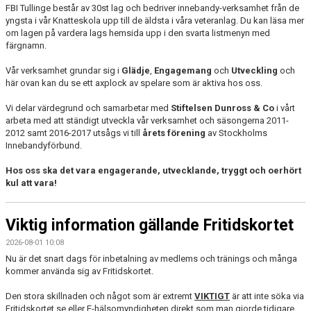
FBI Tullinge består av 30st lag och bedriver innebandy-verksamhet från de
yngsta i vår Knatteskola upp till de äldsta i våra veteranlag. Du kan läsa mer
om lagen på vardera lags hemsida upp i den svarta listmenyn med
färgnamn.
Vår verksamhet grundar sig i
Glädje
,
Engagemang
och
Utveckling
och
här ovan kan du se ett axplock av spelare som är aktiva hos oss.
Vi delar värdegrund och samarbetar med
Stiftelsen Dunross & Co
i vårt
arbeta med att ständigt utveckla vår verksamhet och säsongerna 2011-
2012 samt 2016-2017 utsågs vi till
årets förening
av Stockholms
Innebandyförbund.
Hos oss ska det vara engagerande, utvecklande, tryggt och oerhört
kul att vara!
Viktig information gällande Fritidskortet
2026-08-01 10:08
Nu är det snart dags för inbetalning av medlems och tränings och många
kommer använda sig av Fritidskortet.
Den stora skillnaden och något som är extremt
VIKTIGT
är att inte söka via
Fritidskortet.se eller E-hälsomyndigheten direkt som man gjorde tidigare.