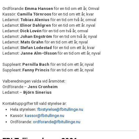
Ordförande:
Emma Hansen
för en tid om ett år, Omval
Kassör:
Camilla Törnroos
för en tid om ett år, kvar
Ledamot:
Tobias Alenius
för en tid om två år, omval
Ledamot:
Elinor Dahlgren
för en tid om ett år. nyval
Ledamot:
Dick Lovén
för en tid om två år, omval
Ledamot:
Johan Engström
för en tid om två år, nyval
Ledamot:
Mats Grahn
för en tid om ett år, nyval
Ledamot:
Stefan Lodestad
för en tid om ett år, kvar
Ledamot:
Janne Alm-Olsson
för en tid om ett år, nyval
Suppleant:
Pernilla Bach
för en tid om ett år, nyval
Suppleant:
Fanny Princis
för en tid om ett år, nyval
Valberedningen valda vid årsmötet:
Ordförande –
Jens Cronheim
Ledamot –
Björn Sinerius
Kontaktuppgifter till vald styrelse är:
Hela styrelsen:
fbistyrelse@fbitullinge.nu
Kassör:
kassor@fbitullinge.nu
Ordförande:
ordforande@fbitullinge.nu