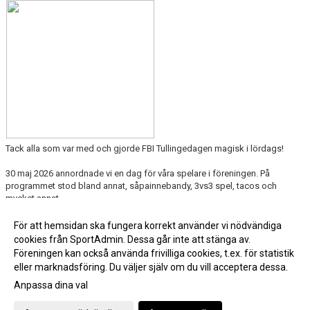
Tack alla som var med och gjorde FBI Tullingedagen magisk i lördags!
30 maj 2026 annordnade vi en dag för våra spelare i föreningen. På
programmet stod bland annat, såpainnebandy, 3vs3 spel, tacos och
mycket annat.
Nästa år hoppas vi på att ännu fler vill vara med!
För att hemsidan ska fungera korrekt använder vi nödvändiga
cookies från SportAdmin. Dessa går inte att stänga av.
Fler nyheter >>
Föreningen kan också använda frivilliga cookies, t.ex. för statistik
eller marknadsföring. Du väljer själv om du vill acceptera dessa.
Anpassa dina val
Cookie-inställningar
Gå till Webbversion