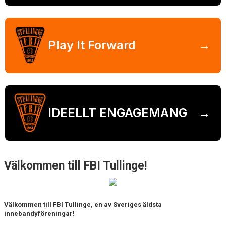
VÅRA PARTNERS
FRITIDSKORTET
Play It Forward
→
NYHETER
PROFILKLÄDER
ÖVERGÅNGSANSVARIG OCH ÖVERGÅNGSPOLICY
IDEELLT ENGAGEMANG
→
PLAY IT FORWARD
FBI TULLINGE HALL OF FAME
Välkommen till FBI Tullinge!
Välkommen till FBI Tullinge, en av Sveriges äldsta
innebandyföreningar!