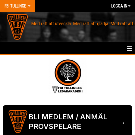
FBI TULLINGE
LOGGA IN
Med rätt att utveckla. Med rätt att glädja. Med rätt att
HEM
MEDLEM
OM FBI TULLINGE
DOMARE & MATCHLEDARE
KANSLI
BLI MEDLEM / ANMÄL
→
PROVSPELARE
KALENDER