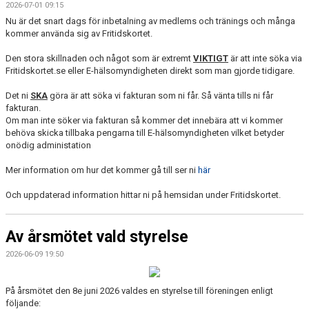
2026-07-01 09:15
Nu är det snart dags för inbetalning av medlems och tränings och många
kommer använda sig av Fritidskortet.
Den stora skillnaden och något som är extremt
VIKTIGT
är att inte söka via
Fritidskortet.se eller E-hälsomyndigheten direkt som man gjorde tidigare.
Det ni
SKA
göra är att söka vi fakturan som ni får. Så vänta tills ni får
fakturan.
Om man inte söker via fakturan så kommer det innebära att vi kommer
behöva skicka tillbaka pengarna till E-hälsomyndigheten vilket betyder
onödig administation
Mer information om hur det kommer gå till ser ni
här
Och uppdaterad information hittar ni på hemsidan under Fritidskortet.
Av årsmötet vald styrelse
2026-06-09 19:50
På årsmötet den 8e juni 2026 valdes en styrelse till föreningen enligt
följande: