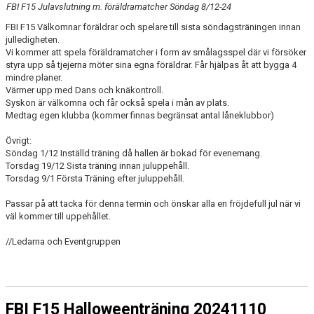
FBI F15 Julavslutning m. föräldramatcher Söndag 8/12-24
FBI F15 Välkomnar föräldrar och spelare till sista söndagsträningen innan
julledigheten.
Vi kommer att spela föräldramatcher i form av smålagsspel där vi försöker
styra upp så tjejerna möter sina egna föräldrar. Får hjälpas åt att bygga 4
mindre planer.
Värmer upp med Dans och knäkontroll.
Syskon är välkomna och får också spela i mån av plats.
Medtag egen klubba (kommer finnas begränsat antal låneklubbor)
Övrigt:
Söndag 1/12 Inställd träning då hallen är bokad för evenemang.
Torsdag 19/12 Sista träning innan juluppehåll.
Torsdag 9/1 Första Träning efter juluppehåll.
Passar på att tacka för denna termin och önskar alla en fröjdefull jul när vi
väl kommer till uppehållet.
//Ledarna och Eventgruppen
FBI F15 Halloweenträning 20241110