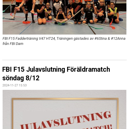
FBI F15 Fadderträning V47 HT24, Träningen gästades av #6Stina & #12Anna
från FBI Dam
FBI F15 Julavslutning Föräldramatch
söndag 8/12
2024-11-27 15:53