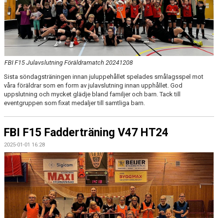
FBI F15 Julavslutning Föräldramatch 20241208
Sista söndagsträningen innan juluppehållet spelades smålagsspel mot
våra föräldrar som en form av julavslutning innan upphållet. God
uppslutning och mycket glädje bland familjer och barn. Tack till
eventgruppen som fixat medaljer till samtliga barn.
FBI F15 Fadderträning V47 HT24
2025-01-01 16:28