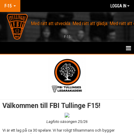
F-15
LOGGA IN
Med rätt att utveckla. Med rätt att glädja. Med rätt att
F-15
HEM
OM FBI TULLINGE
KALENDER
SPELARTRUPPEN
Välkommen till FBI Tullinge F15!
KONTAKT
Lagfoto säsongen 25/26
MARKNAD
Vi är ett lag på ca 30 spelare. Vi har roligt tillsammans och bygger