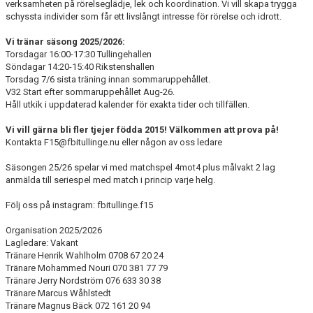
verksamheten på rörelseglädje, lek och koordination. Vi vill skapa trygga
PROFILKLÄDER
schyssta individer som får ett livslångt intresse för rörelse och idrott.
HITTA HALLARNA
Vi tränar säsong 2025/2026:
Torsdagar 16:00-17:30 Tullingehallen
Söndagar 14:20-15:40 Rikstenshallen
SERIER
Torsdag 7/6 sista träning innan sommaruppehållet.
V32 Start efter sommaruppehållet Aug-26.
VIDEOS
Håll utkik i uppdaterad kalender för exakta tider och tillfällen.
Vi vill gärna bli fler tjejer födda 2015! Välkommen att prova på!
BILDGALLERI
Kontakta F15@fbitullinge.nu eller någon av oss ledare
BILDGALLERI
Säsongen 25/26 spelar vi med matchspel 4mot4 plus målvakt 2 lag
anmälda till seriespel med match i princip varje helg.
SOCIALT
Följ oss på instagram: fbitullinge.f15
NYHETSARKIV
Organisation 2025/2026
Lagledare: Vakant
Tränare Henrik Wahlholm 0708 67 20 24
DOKUMENT
Tränare Mohammed Nouri 070 381 77 79
Tränare Jerry Nordström 076 633 30 38
Tränare Marcus Wåhlstedt
Tränare Magnus Bäck 072 161 20 94