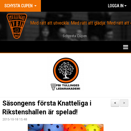
SCHYSTA CUPEN
LOGGA IN
Med rätt att utveckla. Med rätt att glädja. Med rätt att
Schyssta Cupen
HEM
OM SCHYSSTA CUPEN
DATUM FÖR SCHYSSTA CUPEN
ANMÄL ERT LAG
Säsongens första Knatteliga i
<
>
KONTAKT
Rikstenshallen är spelad!
2015-10-18 15:48
HITTA HALLEN