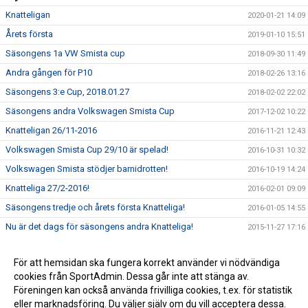
Knatteligan
2020-01-21 14:09
Årets första
2019-01-10 15:51
Säsongens 1a VW Smista cup
2018-09-30 11:49
Andra gången för P10
2018-02-26 13:16
Säsongens 3:e Cup, 2018.01.27
2018-02-02 22:02
Säsongens andra Volkswagen Smista Cup
2017-12-02 10:22
Knatteligan 26/11-2016
2016-11-21 12:43
Volkswagen Smista Cup 29/10 är spelad!
2016-10-31 10:32
Volkswagen Smista stödjer barnidrotten!
2016-10-19 14:24
Knatteliga 27/2-2016!
2016-02-01 09:09
Säsongens tredje och årets första Knatteliga!
2016-01-05 14:55
Nu är det dags för säsongens andra Knatteliga!
2015-11-27 17:16
Säsongens första Knatteliga i Rikstenshallen är spelad!
2015-10-18 15:48
För att hemsidan ska fungera korrekt använder vi nödvändiga
cookies från SportAdmin. Dessa går inte att stänga av.
Föreningen kan också använda frivilliga cookies, t.ex. för statistik
eller marknadsföring. Du väljer själv om du vill acceptera dessa.