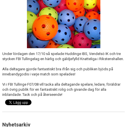
GÄSTBOK
KALENDER
NYHETER
DOKUMENT
BILDGALLERI
Under lördagen den 17/10 så spelade Huddinge IBS, Vendelsö IK och tre
stycken FBI Tullingelag en härlig och gäldjefylld Knatteliga i Rikstenshallen.
Alla deltagare gjorde fantastiskt bra ifrån sig och publiken bjöds på
innebandygodis i varje match som spelades!
Vi i FBI Tullinge F07/08 vill tacka alla deltagande spelare, ledare, föräldrar
och övrig publik för en fantastiskt rolig och givande dag för alla
inblandade. Tack och på återseende!
Nyhetsarkiv