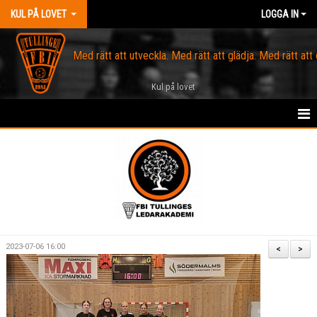
KUL PÅ LOVET
LOGGA IN
Med rätt att utveckla. Med rätt att glädja. Med rätt att
Kul på lovet
HEM
OM KUL PÅ LOVET
KONTAKT
KALENDER
2023-07-06 16:00
<
>
SCHEMA
HITTA HALLARNA