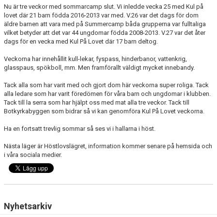
Nu är tre veckor med sommarcamp slut. Vi inledde vecka 25 med Kul på
lovet där 21 barn födda 2016-2013 var med. V.26 var det dags för dom
äldre barnen att vara med på Summercamp båda grupperna var fulltaliga
vilket betyder att det var 44 ungdomar födda 2008-2013. V.27 var det åter
dags för en vecka med Kul På Lovet där 17 barn deltog.
Veckorna har innehållit kull-lekar, fyspass, hinderbanor, vattenkrig,
glasspaus, spökboll, mm. Men framförallt väldigt mycket innebandy.
Tack alla som har varit med och gjort dom här veckorna super roliga. Tack
alla ledare som har varit föredömen för våra barn och ungdomar i klubben.
Tack till la serra som har hjälpt oss med mat alla tre veckor. Tack till
Botkyrkabyggen som bidrar så vi kan genomföra Kul På Lovet veckorna.
Ha en fortsatt trevlig sommar så ses vi i hallarna i höst.
Nästa läger är Höstlovslägret, information kommer senare på hemsida och
i våra sociala medier.
Nyhetsarkiv