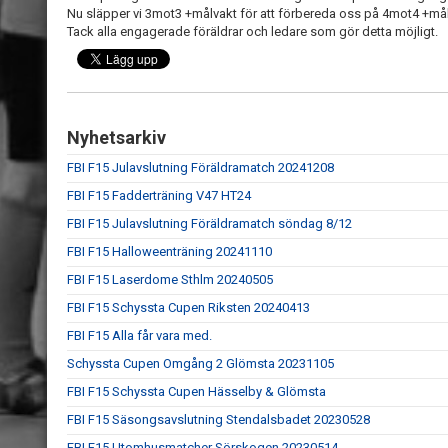
Nu släpper vi 3mot3 +målvakt för att förbereda oss på 4mot4 +mål
Tack alla engagerade föräldrar och ledare som gör detta möjligt.
Nyhetsarkiv
FBI F15 Julavslutning Föräldramatch 20241208
FBI F15 Fadderträning V47 HT24
FBI F15 Julavslutning Föräldramatch söndag 8/12
FBI F15 Halloweenträning 20241110
FBI F15 Laserdome Sthlm 20240505
FBI F15 Schyssta Cupen Riksten 20240413
FBI F15 Alla får vara med.
Schyssta Cupen Omgång 2 Glömsta 20231105
FBI F15 Schyssta Cupen Hässelby & Glömsta
FBI F15 Säsongsavslutning Stendalsbadet 20230528
FBI F15 Utomhusmatcher Sörskogen 20230514