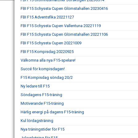
FBI F15 Schyssta Cupen Glömstahallen 20230416
FBI F15 Adventsfika 20221127
FBI F15 Schyssta Cupen Vallentuna 20221119
FBI F15 Schyssta Cupen Glömstahallen 20221106
FBI F15 Schyssta Cupen 20221009
FBI F15 Kompisdag 20220925
Välkomna alla nya F15-spelare!
Succé för kompisdagen!
F15 Kompisdag söndag 20/2
Ny ledare till F15
Söndagens F15-träning
Motiverande F15-träning
Härlig energi på dagens F15-träning
Kul lördagsträning
Nya träningstider för F15
Julavslutning för F15