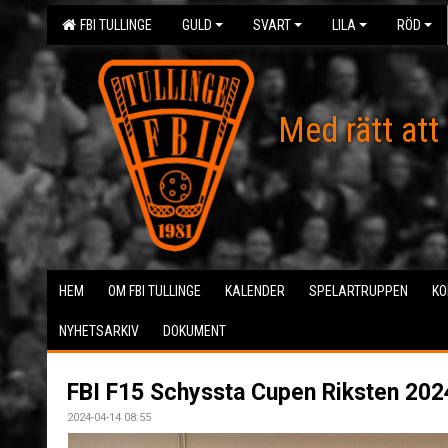
FBI TULLINGE
GULD
SVART
LILA
RÖD
Med rätt att
HEM
OM FBI TULLINGE
KALENDER
SPELARTRUPPEN
KO
NYHETSARKIV
DOKUMENT
FBI F15 Schyssta Cupen Riksten 20
2024-04-14 08:55