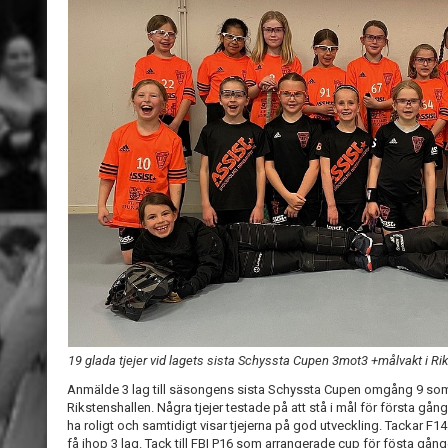
19 glada tjejer vid lagets sista Schyssta Cupen 3mot3 +målvakt i R
Anmälde 3 lag till säsongens sista Schyssta Cupen omgång 9 so
Rikstenshallen. Några tjejer testade på att stå i mål för första gå
ha roligt och samtidigt visar tjejerna på god utveckling. Tackar F1
få ihop 3 lag. Tack till FBI P16 som arrangerade cup för fösta gån