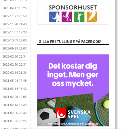
2023-05-21 09:18
2023-04-17 13:25
2022-11-27 20:59
2022-11-20 21:40
2022-11-07 12:28
2022-10-09 22:00
GILLA FBI TULLINGE PÅ FACEBOOK!
2022-09-25 22:03
2022-02-20 22:34
2022-02-20 22:31
2022-02-14 21:36
2021-05-04 17:48
2021-03-14 18:42
2021-02-28 19:05
2021-02-13 14:39
2021-02-06 20:32
2021-01-25 18:26