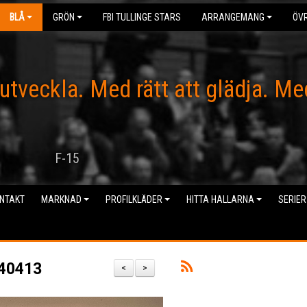
BLÅ
GRÖN
FBI TULLINGE STARS
ARRANGEMANG
ÖVR
 utveckla. Med rätt att glädja. Me
F-15
NTAKT
MARKNAD
PROFILKLÄDER
HITTA HALLARNA
SERIER
240413
<
>