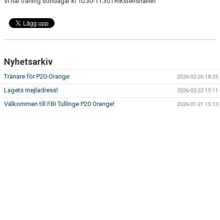
Vi har träning söndagar kl 10:30-11:30 i Rikstenshallen
BILDGALLERI
KONTAKT
Nyhetsarkiv
Tränare för P20-Orange
2026-02-26 18:25
Lagets mejladress!
2026-02-22 19:11
Välkommen till FBI Tullinge P20 Orange!
2026-01-21 15:13