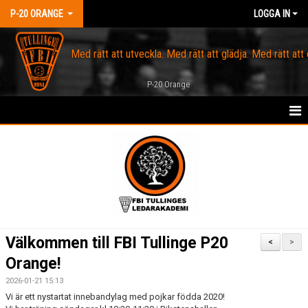
P-20 ORANGE
LOGGA IN
Med rätt att utveckla. Med rätt att glädja. Med rätt att
P-20 Orange
HEM
NYHETER
KALENDER
MATCHER
Välkommen till FBI Tullinge P20
<
>
TRUPPEN
Orange!
2026-01-21 15:13
DOKUMENT
Vi är ett nystartat innebandylag med pojkar födda 2020!