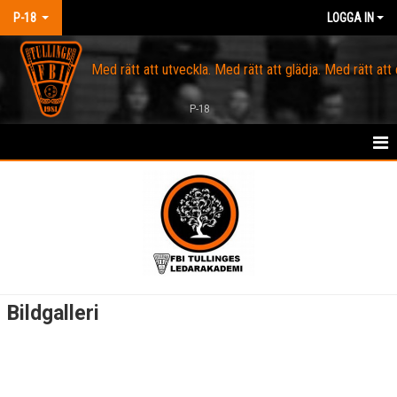
P-18
LOGGA IN
Med rätt att utveckla. Med rätt att glädja. Med rätt att
P-18
HEM
OM FBI TULLINGE
KALENDER
SPELARTRUPP
Bildgalleri
KONTAKT
MARKNAD