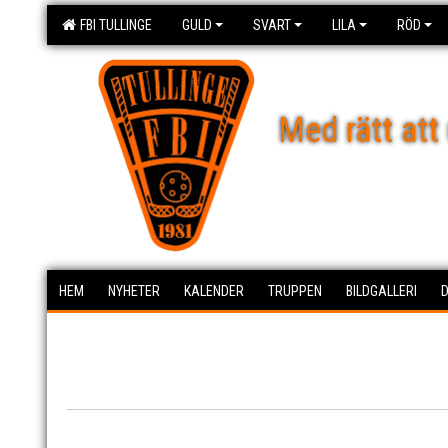
FBI TULLINGE
GULD
SVART
LILA
RÖD
Med rätt att
HEM
NYHETER
KALENDER
TRUPPEN
BILDGALLERI