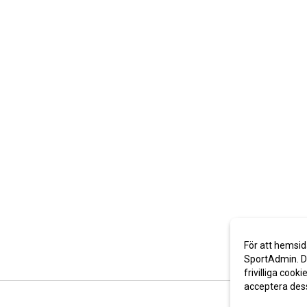
För att hemsid
SportAdmin. De
frivilliga cooki
acceptera des