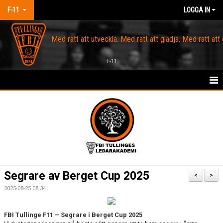
F-11
LOGGA IN
Med rätt att utveckla. Med rätt att glädja. Med rätt att
F-11
HEM
OM FBI TULLINGE
KALENDER
SPELARTRUPP
Segrare av Berget Cup 2025
<
>
KONTAKT
2025-08-25 08:34
MARKNAD
FBI Tullinge F11 – Segrare i Berget Cup 2025