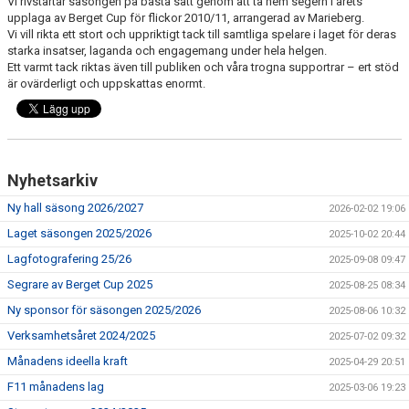
Vi rivstartar säsongen på bästa sätt genom att ta hem segern i årets
PROFILKLÄDER
upplaga av Berget Cup för flickor 2010/11, arrangerad av Marieberg.
Vi vill rikta ett stort och uppriktigt tack till samtliga spelare i laget för deras
starka insatser, laganda och engagemang under hela helgen.
HITTA HALLARNA
Ett varmt tack riktas även till publiken och våra trogna supportrar – ert stöd
är ovärderligt och uppskattas enormt.
SERIER
VIDEOS
BILDGALLERI
Nyhetsarkiv
Ny hall säsong 2026/2027
2026-02-02 19:06
SOCIALT
Laget säsongen 2025/2026
2025-10-02 20:44
NYHETSARKIV
Lagfotografering 25/26
2025-09-08 09:47
Segrare av Berget Cup 2025
2025-08-25 08:34
DOKUMENT
Ny sponsor för säsongen 2025/2026
2025-08-06 10:32
Verksamhetsåret 2024/2025
2025-07-02 09:32
Månadens ideella kraft
2025-04-29 20:51
F11 månadens lag
2025-03-06 19:23