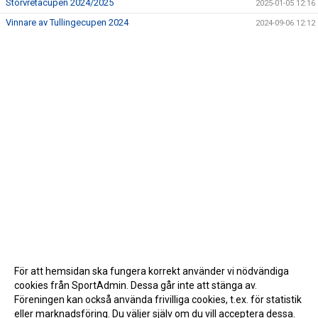
Storvretacupen 2024/2025
2025-01-05 12:16
Vinnare av Tullingecupen 2024
2024-09-06 12:12
För att hemsidan ska fungera korrekt använder vi nödvändiga
cookies från SportAdmin. Dessa går inte att stänga av.
Föreningen kan också använda frivilliga cookies, t.ex. för statistik
eller marknadsföring. Du väljer själv om du vill acceptera dessa.