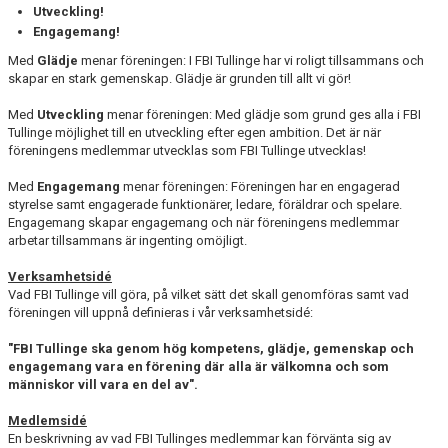
Utveckling!
Engagemang!
Med
Glädje
menar föreningen: I FBI Tullinge har vi roligt tillsammans och
skapar en stark gemenskap. Glädje är grunden till allt vi gör!
Med
Utveckling
menar föreningen: Med glädje som grund ges alla i FBI
Tullinge möjlighet till en utveckling efter egen ambition. Det är när
föreningens medlemmar utvecklas som FBI Tullinge utvecklas!
Med
Engagemang
menar föreningen: Föreningen har en engagerad
styrelse samt engagerade funktionärer, ledare, föräldrar och spelare.
Engagemang skapar engagemang och när föreningens medlemmar
arbetar tillsammans är ingenting omöjligt.
Verksamhetsidé
Vad FBI Tullinge vill göra, på vilket sätt det skall genomföras samt vad
föreningen vill uppnå definieras i vår verksamhetsidé:
"FBI Tullinge ska genom hög kompetens, glädje, gemenskap och
engagemang vara en förening där alla är välkomna och som
människor vill vara en del av".
Medlemsidé
En beskrivning av vad FBI Tullinges medlemmar kan förvänta sig av