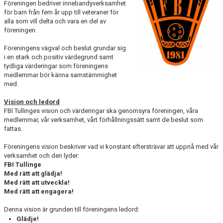
Föreningen bedriver innebandyverksamhet
PROFILKLÄDER
för barn från fem år upp till veteraner för
alla som vill delta och vara en del av
HITTA HALLARNA
föreningen.
Föreningens vägval och beslut grundar sig
SERIER
i en stark och positiv värdegrund samt
tydliga värderingar som föreningens
VIDEOS
medlemmar bör känna samstämmighet
med.
BILDGALLERI
Vision och ledord
FBI Tullinges vision och värderingar ska genomsyra föreningen, våra
SOCIALT
medlemmar, vår verksamhet, vårt förhållningssätt samt de beslut som
fattas.
NYHETSARKIV
Föreningens vision beskriver vad vi konstant eftersträvar att uppnå med vår
verksamhet och den lyder:
DOKUMENT
FBI Tullinge
Med rätt att glädja!
Med rätt att utveckla!
Med rätt att engagera!
Denna vision är grunden till föreningens ledord:
Glädje!