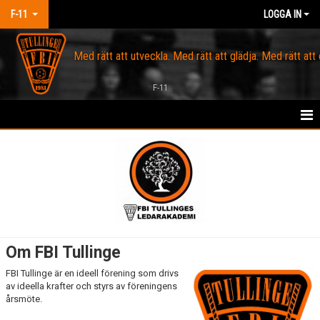
F-11
LOGGA IN
Med rätt att utveckla. Med rätt att glädja. Med rätt att
F-11
HEM
OM FBI TULLINGE
KALENDER
SPELARTRUPP
Om FBI Tullinge
KONTAKT
FBI Tullinge är en ideell förening som drivs
av ideella krafter och styrs av föreningens
MARKNAD
årsmöte.