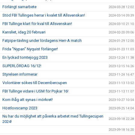
Förlängt samarbete
2024-03-28 12:02
Stöd FBI Tullinges herrar i kvalet till Allsvenskan!
2024-03-14 09:39
FBI Tullinge klart för kval till Allsvenskan!
2024-03-10 21:10
Kansliet, idag 20 februari
2024-02-20 09:06
Fatpipe-tävling under lördagens Herr-A match
2024-01-29 12:00
Frida "Nypan" Nyquist förlänger!
2024-01-23 11:03
En lyckad tomtejogg 2023
2023-12-24 11:38
SUPERLÖRDAG 16/12!
2023-12-15 16:26
Styrelsen informerar
2023-11-24 16:47
Volontärer sökes till Decembercupen
2023-11-13 13:52
FBI Tullinge vidare i USM för Pojkar 16!
2023-11-13 11:07
Kom ihåg att synas i mörkret!
2023-10-27 10:54
Höstlovscamp 2023
2023-09-25 14:04
Nu har du möjlighet att påverka arbetet med Tullingecupen
2023-09-18 22:28
2024!
2023-09-18 16:20