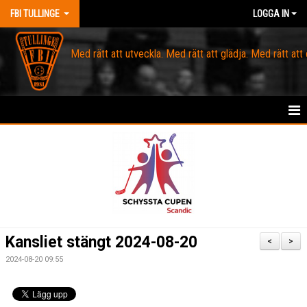
FBI TULLINGE
LOGGA IN
Med rätt att utveckla. Med rätt att glädja. Med rätt att
HEM
MEDLEM
OM FBI TULLINGE
DOMARE & MATCHLEDARE
Kansliet stängt 2024-08-20
<
>
KANSLI
2024-08-20 09:55
KALENDER