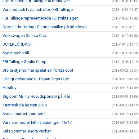
Fullt ös med FBI Tullinge på höstlovet!
2016-10-31 15:05
Var med och tävla och stöd FBI Tullinge.
2016-10-31 09:47
FBI Tullinge representerade i Distriktslagen!
2016-10-27 13:42
Öppen Idrottsdag i Rikstenshallen på höstlovet
2016-10-25 15:11
Volkswagen Smista Cup
2016-10-19 14:33
SUPERLÖRDAG!
2016-10-12 11:17
Nya matchställ
2016-10-09 16:38
FBI Tullinge Goalie Camp!
2016-10-05 12:19
Stolta stjärnor har spelat sin första cup!
2016-09-25 23:54
Härligt deltagande i Töjnan Tiger Cup!
2016-09-19 18:39
Höstlov
2016-09-15 14:49
Sigicom AB, ny Huvudsponsor på 4 år.
2016-09-01 14:06
Knatteskola hösten 2016
2016-08-23 14:19
Nya samarbetspartners!
2016-08-18 14:59
Våra sponsorer hittills säsongen 16/17
2016-08-15 15:55
Kul i Sommar, andra veckan
2016-08-02 14:57