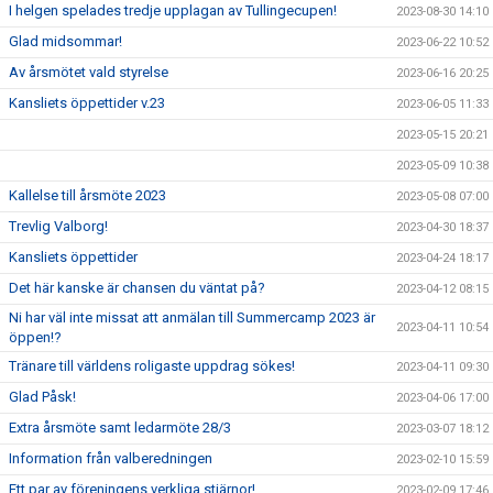
I helgen spelades tredje upplagan av Tullingecupen!
2023-08-30 14:10
Glad midsommar!
2023-06-22 10:52
Av årsmötet vald styrelse
2023-06-16 20:25
Kansliets öppettider v.23
2023-06-05 11:33
2023-05-15 20:21
2023-05-09 10:38
Kallelse till årsmöte 2023
2023-05-08 07:00
Trevlig Valborg!
2023-04-30 18:37
Kansliets öppettider
2023-04-24 18:17
Det här kanske är chansen du väntat på?
2023-04-12 08:15
Ni har väl inte missat att anmälan till Summercamp 2023 är
2023-04-11 10:54
öppen!?
Tränare till världens roligaste uppdrag sökes!
2023-04-11 09:30
Glad Påsk!
2023-04-06 17:00
Extra årsmöte samt ledarmöte 28/3
2023-03-07 18:12
Information från valberedningen
2023-02-10 15:59
Ett par av föreningens verkliga stjärnor!
2023-02-09 17:46