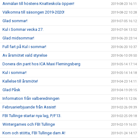
Anmälan till höstens Knatteskola öppen!
2019-08-23 16:11
Välkomna till säsongen 2019-2020!
2019-08-22 10:28
Glad sommar!
2019-07-05 16:12
Kul i Sommar vecka 27.
2019-07-04 13:52
Glad midsommar!
2019-06-20 23:14
Full fart på Kul i sommar!
2019-06-20 10:37
Av årsmötet vald styrelse
2019-06-10 09:50
Donera din pant hos ICA Maxi Flemingsberg
2019-05-14 17:14
Kul i sommar!
2019-05-14 14:18
Kallelse till årsmöte!
2019-04-23 14:11
Glad Påsk
2019-04-19 09:15
Information från valberedningen
2019-04-15 12:06
Februarierbjuande från Assist!
2019-02-26 09:39
FBI Tullinge startar nya lag, P/F13.
2019-02-25 09:18
Wintergames och FBI Tullinge
2019-02-19 16:01
Kom och stötta, FBI Tullinge dam A!
2019-01-24 14:17