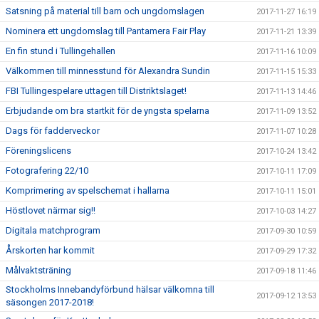
Satsning på material till barn och ungdomslagen
2017-11-27 16:19
Nominera ett ungdomslag till Pantamera Fair Play
2017-11-21 13:39
En fin stund i Tullingehallen
2017-11-16 10:09
Välkommen till minnesstund för Alexandra Sundin
2017-11-15 15:33
FBI Tullingespelare uttagen till Distriktslaget!
2017-11-13 14:46
Erbjudande om bra startkit för de yngsta spelarna
2017-11-09 13:52
Dags för fadderveckor
2017-11-07 10:28
Föreningslicens
2017-10-24 13:42
Fotografering 22/10
2017-10-11 17:09
Komprimering av spelschemat i hallarna
2017-10-11 15:01
Höstlovet närmar sig!!
2017-10-03 14:27
Digitala matchprogram
2017-09-30 10:59
Årskorten har kommit
2017-09-29 17:32
Målvaktsträning
2017-09-18 11:46
Stockholms Innebandyförbund hälsar välkomna till
2017-09-12 13:53
säsongen 2017-2018!