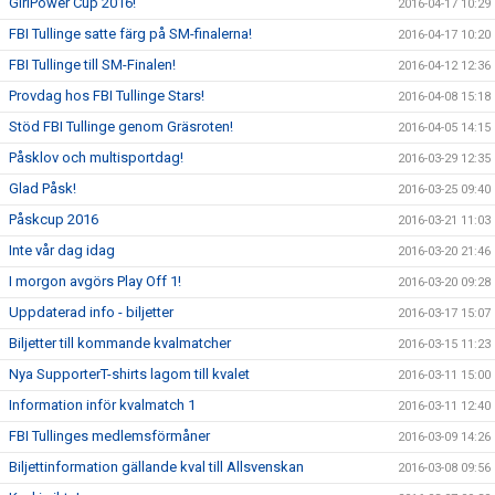
GirlPower Cup 2016!
2016-04-17 10:29
FBI Tullinge satte färg på SM-finalerna!
2016-04-17 10:20
FBI Tullinge till SM-Finalen!
2016-04-12 12:36
Provdag hos FBI Tullinge Stars!
2016-04-08 15:18
Stöd FBI Tullinge genom Gräsroten!
2016-04-05 14:15
Påsklov och multisportdag!
2016-03-29 12:35
Glad Påsk!
2016-03-25 09:40
Påskcup 2016
2016-03-21 11:03
Inte vår dag idag
2016-03-20 21:46
I morgon avgörs Play Off 1!
2016-03-20 09:28
Uppdaterad info - biljetter
2016-03-17 15:07
Biljetter till kommande kvalmatcher
2016-03-15 11:23
Nya SupporterT-shirts lagom till kvalet
2016-03-11 15:00
Information inför kvalmatch 1
2016-03-11 12:40
FBI Tullinges medlemsförmåner
2016-03-09 14:26
Biljettinformation gällande kval till Allsvenskan
2016-03-08 09:56