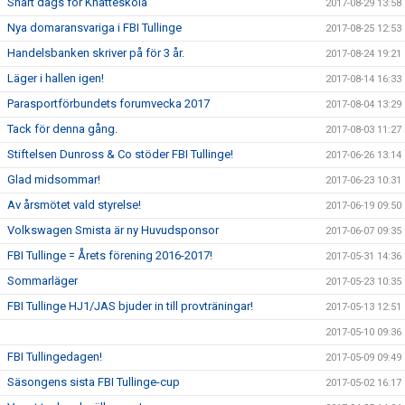
Snart dags för Knatteskola
2017-08-29 13:58
Nya domaransvariga i FBI Tullinge
2017-08-25 12:53
Handelsbanken skriver på för 3 år.
2017-08-24 19:21
Läger i hallen igen!
2017-08-14 16:33
Parasportförbundets forumvecka 2017
2017-08-04 13:29
Tack för denna gång.
2017-08-03 11:27
Stiftelsen Dunross & Co stöder FBI Tullinge!
2017-06-26 13:14
Glad midsommar!
2017-06-23 10:31
Av årsmötet vald styrelse!
2017-06-19 09:50
Volkswagen Smista är ny Huvudsponsor
2017-06-07 09:35
FBI Tullinge = Årets förening 2016-2017!
2017-05-31 14:36
Sommarläger
2017-05-23 10:35
FBI Tullinge HJ1/JAS bjuder in till provträningar!
2017-05-13 12:51
2017-05-10 09:36
FBI Tullingedagen!
2017-05-09 09:49
Säsongens sista FBI Tullinge-cup
2017-05-02 16:17