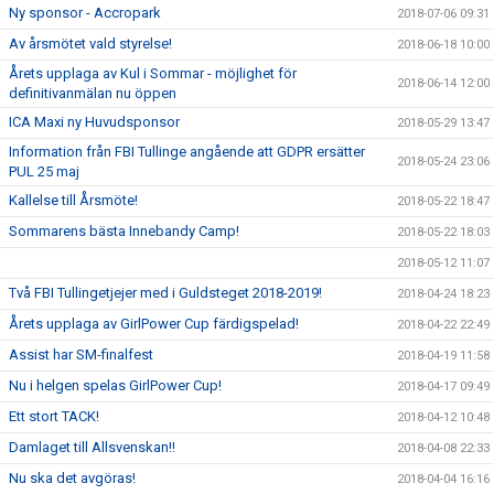
Ny sponsor - Accropark
2018-07-06 09:31
Av årsmötet vald styrelse!
2018-06-18 10:00
Årets upplaga av Kul i Sommar - möjlighet för
2018-06-14 12:00
definitivanmälan nu öppen
ICA Maxi ny Huvudsponsor
2018-05-29 13:47
Information från FBI Tullinge angående att GDPR ersätter
2018-05-24 23:06
PUL 25 maj
Kallelse till Årsmöte!
2018-05-22 18:47
Sommarens bästa Innebandy Camp!
2018-05-22 18:03
2018-05-12 11:07
Två FBI Tullingetjejer med i Guldsteget 2018-2019!
2018-04-24 18:23
Årets upplaga av GirlPower Cup färdigspelad!
2018-04-22 22:49
Assist har SM-finalfest
2018-04-19 11:58
Nu i helgen spelas GirlPower Cup!
2018-04-17 09:49
Ett stort TACK!
2018-04-12 10:48
Damlaget till Allsvenskan!!
2018-04-08 22:33
Nu ska det avgöras!
2018-04-04 16:16