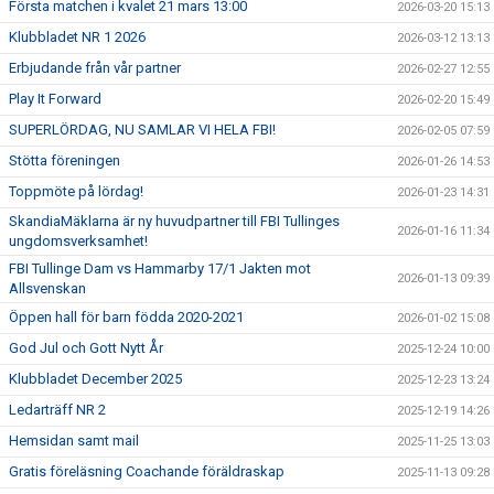
Första matchen i kvalet 21 mars 13:00
2026-03-20 15:13
Klubbladet NR 1 2026
2026-03-12 13:13
Erbjudande från vår partner
2026-02-27 12:55
Play It Forward
2026-02-20 15:49
SUPERLÖRDAG, NU SAMLAR VI HELA FBI!
2026-02-05 07:59
Stötta föreningen
2026-01-26 14:53
Toppmöte på lördag!
2026-01-23 14:31
SkandiaMäklarna är ny huvudpartner till FBI Tullinges
2026-01-16 11:34
ungdomsverksamhet!
FBI Tullinge Dam vs Hammarby 17/1 Jakten mot
2026-01-13 09:39
Allsvenskan
Öppen hall för barn födda 2020-2021
2026-01-02 15:08
God Jul och Gott Nytt År
2025-12-24 10:00
Klubbladet December 2025
2025-12-23 13:24
Ledarträff NR 2
2025-12-19 14:26
Hemsidan samt mail
2025-11-25 13:03
Gratis föreläsning Coachande föräldraskap
2025-11-13 09:28