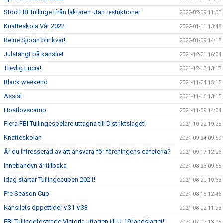
Stöd FBI Tullinge ifrån läktaren utan restriktioner
2022-02-09 11:30
Knatteskola Vår 2022
2022-01-11 13:48
Reine Sjödin blir kvar!
2022-01-09 14:18
Julstängt på kansliet
2021-12-21 16:04
Trevlig Lucia!
2021-12-13 13:13
Black weekend
2021-11-24 15:15
Assist
2021-11-16 13:15
Höstlovscamp
2021-11-09 14:04
Flera FBI Tullingespelare uttagna till Distriktslaget!
2021-10-22 19:25
Knatteskolan
2021-09-24 09:59
Är du intresserad av att ansvara för föreningens cafeteria?
2021-09-17 12:06
Innebandyn är tillbaka
2021-08-23 09:55
Idag startar Tullingecupen 2021!
2021-08-20 10:33
Pre Season Cup
2021-08-15 12:46
Kansliets öppettider v.31-v.33
2021-08-02 11:23
FBI Tullingefostrade Victoria uttagen till U-19 landslaget!
2021-07-07 13:05