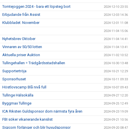
Tomtejoggen 2024 - bara ett löpsteg bort
2024-12-10 23:55
Erbjudande från Assist
2024-12-03 14:36
Klubbladet: November
2024-12-01 11:08
2024-11-04 15:06
Nyhetsbrev Oktober
2024-11-04 14:41
Vinnaren av 50/50 lotten
2024-11-04 13:41
Aktuella priser Auktion
2024-11-02 10:52
Tullingehallen = Trädgårdsstadshallen
2024-10-30 13:48
Supportertröja
2024-10-21 12:29
Sponsorhuset
2024-10-11 09:33
Höstlovscamp Blå nivå full
2024-10-07 09:43
Tullinge Hälsokälla
2024-09-27 12:20
Byggmax Tullinge
2024-09-25 12:49
ICA Riksten Guldsponsor dom närmsta fyra åren
2024-09-23 19:09
FBI söker vikarierande kanslist
2024-09-21 10:56
Sigicom förlänger och blir huvudsponsor
2024-09-20 08:47