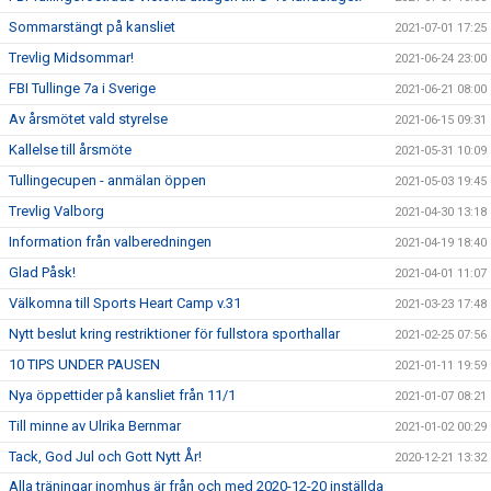
Sommarstängt på kansliet
2021-07-01 17:25
Trevlig Midsommar!
2021-06-24 23:00
FBI Tullinge 7a i Sverige
2021-06-21 08:00
Av årsmötet vald styrelse
2021-06-15 09:31
Kallelse till årsmöte
2021-05-31 10:09
Tullingecupen - anmälan öppen
2021-05-03 19:45
Trevlig Valborg
2021-04-30 13:18
Information från valberedningen
2021-04-19 18:40
Glad Påsk!
2021-04-01 11:07
Välkomna till Sports Heart Camp v.31
2021-03-23 17:48
Nytt beslut kring restriktioner för fullstora sporthallar
2021-02-25 07:56
10 TIPS UNDER PAUSEN
2021-01-11 19:59
Nya öppettider på kansliet från 11/1
2021-01-07 08:21
Till minne av Ulrika Bernmar
2021-01-02 00:29
Tack, God Jul och Gott Nytt År!
2020-12-21 13:32
Alla träningar inomhus är från och med 2020-12-20 inställda