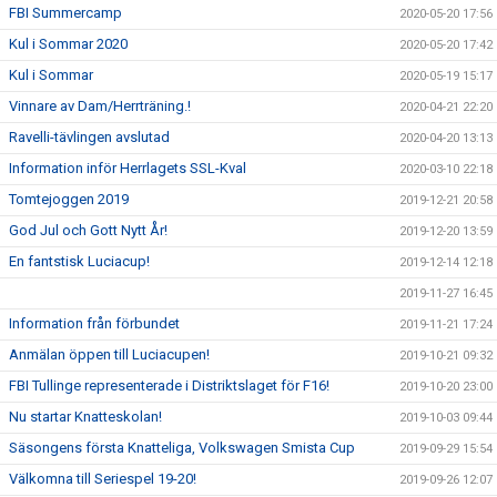
FBI Summercamp
2020-05-20 17:56
Kul i Sommar 2020
2020-05-20 17:42
Kul i Sommar
2020-05-19 15:17
Vinnare av Dam/Herrträning.!
2020-04-21 22:20
Ravelli-tävlingen avslutad
2020-04-20 13:13
Information inför Herrlagets SSL-Kval
2020-03-10 22:18
Tomtejoggen 2019
2019-12-21 20:58
God Jul och Gott Nytt År!
2019-12-20 13:59
En fantstisk Luciacup!
2019-12-14 12:18
2019-11-27 16:45
Information från förbundet
2019-11-21 17:24
Anmälan öppen till Luciacupen!
2019-10-21 09:32
FBI Tullinge representerade i Distriktslaget för F16!
2019-10-20 23:00
Nu startar Knatteskolan!
2019-10-03 09:44
Säsongens första Knatteliga, Volkswagen Smista Cup
2019-09-29 15:54
Välkomna till Seriespel 19-20!
2019-09-26 12:07