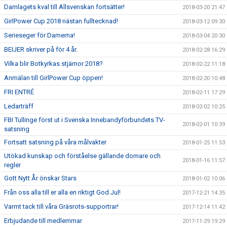
Damlagets kval till Allsvenskan fortsätter!
2018-03-20 21:47
GirlPower Cup 2018 nästan fulltecknad!
2018-03-12 09:30
Serieseger för Damerna!
2018-03-04 20:30
BEIJER skriver på för 4 år.
2018-02-28 16:29
Vilka blir Botkyrkas stjärnor 2018?
2018-02-22 11:18
Anmälan till GirlPower Cup öppen!
2018-02-20 10:48
FRI ENTRÉ
2018-02-11 17:29
Ledarträff
2018-02-02 10:25
FBI Tullinge först ut i Svenska Innebandyförbundets TV-
2018-02-01 10:39
satsning
Fortsatt satsning på våra målvakter
2018-01-25 11:53
Utökad kunskap och förståelse gällande domare och
2018-01-16 11:57
regler
Gott Nytt År önskar Stars
2018-01-02 10:06
Från oss alla till er alla en riktigt God Jul!
2017-12-21 14:35
Varmt tack till våra Gräsrots-supportrar!
2017-12-14 11:42
Erbjudande till medlemmar
2017-11-29 19:29