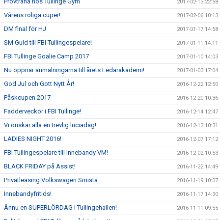
Provträna hos Tullinge Gym
2017-02-13 22:58
Vårens roliga cuper!
2017-02-06 10:13
DM final för HJ
2017-01-17 14:58
SM Guld till FBI Tullingespelare!
2017-01-11 14:11
FBI Tullinge Goalie Camp 2017
2017-01-10 14:03
Nu öppnar anmälningarna till årets Ledarakademi!
2017-01-03 17:04
God Jul och Gott Nytt År!
2016-12-22 12:50
Påskcupen 2017
2016-12-20 10:36
Fadderveckor i FBI Tullinge!
2016-12-14 12:47
Vi önskar alla en trevlig luciadag!
2016-12-13 10:31
LADIES NIGHT 2016!
2016-12-07 17:12
FBI Tullingespelare till Innebandy VM!
2016-12-02 10:53
BLACK FRIDAY på Assist!
2016-11-22 14:49
Privatleasing Volkswagen Smista
2016-11-19 10:07
Innebandyfritids!
2016-11-17 14:30
Ännu en SUPERLÖRDAG i Tullingehallen!
2016-11-11 09:55