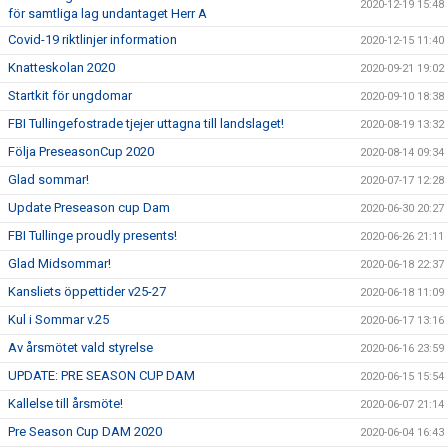
2020-12-19 15:48
för samtliga lag undantaget Herr A
Covid-19 riktlinjer information
2020-12-15 11:40
Knatteskolan 2020
2020-09-21 19:02
Startkit för ungdomar
2020-09-10 18:38
FBI Tullingefostrade tjejer uttagna till landslaget!
2020-08-19 13:32
Följa PreseasonCup 2020
2020-08-14 09:34
Glad sommar!
2020-07-17 12:28
Update Preseason cup Dam
2020-06-30 20:27
FBI Tullinge proudly presents!
2020-06-26 21:11
Glad Midsommar!
2020-06-18 22:37
Kansliets öppettider v25-27
2020-06-18 11:09
Kul i Sommar v.25
2020-06-17 13:16
Av årsmötet vald styrelse
2020-06-16 23:59
UPDATE: PRE SEASON CUP DAM
2020-06-15 15:54
Kallelse till årsmöte!
2020-06-07 21:14
Pre Season Cup DAM 2020
2020-06-04 16:43