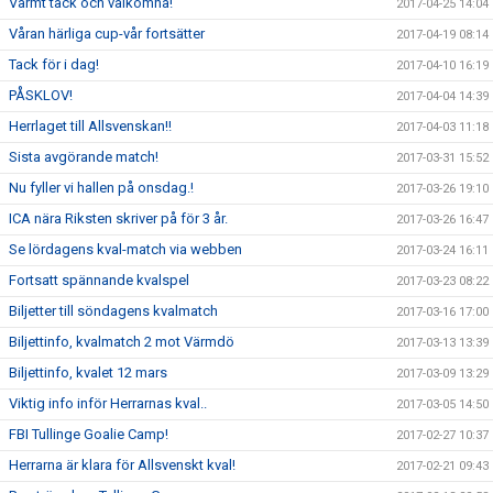
Varmt tack och välkomna!
2017-04-25 14:04
Våran härliga cup-vår fortsätter
2017-04-19 08:14
Tack för i dag!
2017-04-10 16:19
PÅSKLOV!
2017-04-04 14:39
Herrlaget till Allsvenskan!!
2017-04-03 11:18
Sista avgörande match!
2017-03-31 15:52
Nu fyller vi hallen på onsdag.!
2017-03-26 19:10
ICA nära Riksten skriver på för 3 år.
2017-03-26 16:47
Se lördagens kval-match via webben
2017-03-24 16:11
Fortsatt spännande kvalspel
2017-03-23 08:22
Biljetter till söndagens kvalmatch
2017-03-16 17:00
Biljettinfo, kvalmatch 2 mot Värmdö
2017-03-13 13:39
Biljettinfo, kvalet 12 mars
2017-03-09 13:29
Viktig info inför Herrarnas kval..
2017-03-05 14:50
FBI Tullinge Goalie Camp!
2017-02-27 10:37
Herrarna är klara för Allsvenskt kval!
2017-02-21 09:43