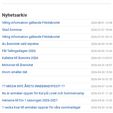
VÅRA PARTNERS
Nyhetsarkiv
FRITIDSKORTET
Viktig information gällande Fritidskortet
2026-08-01 10:08
NYHETER
Glad Sommar
2026-07-07 18:04
Viktig information gällande Fritidskortet
2026-07-01 09:15
PROFILKLÄDER
Av årsmötet vald styrelse
2026-06-09 19:50
ÖVERGÅNGSANSVARIG OCH ÖVERGÅNGSPOLICY
FBI Tullingedagen 2026
2026-06-05 15:45
Kallelse till årsmöte 2026
2026-05-13 09:07
PLAY IT FORWARD
Motioner till årsmötet
2026-04-25 18:07
FBI TULLINGE HALL OF FAME
Imorn smäller det
2026-04-24 13:50
2026-04-16 07:23
?? MISSA INTE ÅRETS INNEBANDYFEST! ??
2026-04-07 16:45
Nu är anmälan öppen för Kul på Lovet och Summercamp
2026-03-31 11:20
Herrarna till Div 1 säsongen 2026-2027
2026-03-26 12:05
1 vecka kvar till anmälan öppnar för våra sommarläger
2026-03-24 10:06