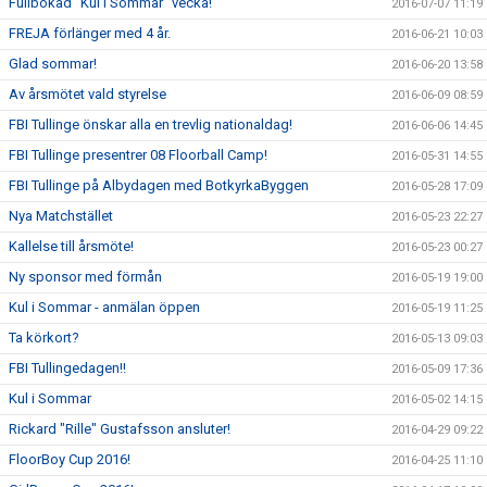
Fullbokad "Kul i Sommar" vecka!
2016-07-07 11:19
FREJA förlänger med 4 år.
2016-06-21 10:03
Glad sommar!
2016-06-20 13:58
Av årsmötet vald styrelse
2016-06-09 08:59
FBI Tullinge önskar alla en trevlig nationaldag!
2016-06-06 14:45
FBI Tullinge presentrer 08 Floorball Camp!
2016-05-31 14:55
FBI Tullinge på Albydagen med BotkyrkaByggen
2016-05-28 17:09
Nya Matchstället
2016-05-23 22:27
Kallelse till årsmöte!
2016-05-23 00:27
Ny sponsor med förmån
2016-05-19 19:00
Kul i Sommar - anmälan öppen
2016-05-19 11:25
Ta körkort?
2016-05-13 09:03
FBI Tullingedagen!!
2016-05-09 17:36
Kul i Sommar
2016-05-02 14:15
Rickard "Rille" Gustafsson ansluter!
2016-04-29 09:22
FloorBoy Cup 2016!
2016-04-25 11:10