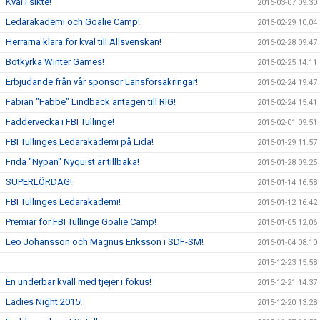
Kval i sikte!
2016-03-07 09:30
Ledarakademi och Goalie Camp!
2016-02-29 10:04
Herrarna klara för kval till Allsvenskan!
2016-02-28 09:47
Botkyrka Winter Games!
2016-02-25 14:11
Erbjudande från vår sponsor Länsförsäkringar!
2016-02-24 19:47
Fabian "Fabbe" Lindbäck antagen till RIG!
2016-02-24 15:41
Faddervecka i FBI Tullinge!
2016-02-01 09:51
FBI Tullinges Ledarakademi på Lida!
2016-01-29 11:57
Frida "Nypan" Nyquist är tillbaka!
2016-01-28 09:25
SUPERLÖRDAG!
2016-01-14 16:58
FBI Tullinges Ledarakademi!
2016-01-12 16:42
Premiär för FBI Tullinge Goalie Camp!
2016-01-05 12:06
Leo Johansson och Magnus Eriksson i SDF-SM!
2016-01-04 08:10
2015-12-23 15:58
En underbar kväll med tjejer i fokus!
2015-12-21 14:37
Ladies Night 2015!
2015-12-20 13:28