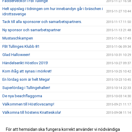
Fadderveckor i FBI Tullinge
2015-11-27 16:58
Helt uppslag i tidningen om hur innebandyn går i bräschen i
2015-11-27 10:44
idrottssverige
Tack till alla sponsorer och samarbetspartners.
2015-11-17 11:50
Ny sponsor och samarbetspartner
2015-11-13 21:48
Mustaschkampen
2015-11-06 17:49
FBI Tullinges Klubb 81
2015-11-06 09:34
Glad Halloween!
2015-10-31 10:29
Händelserikt Höstlov 2015!
2015-10-27 09:37
Kom ihåg att synas i mörkret!
2015-10-25 10:42
En lördag som är helt Mega!
2015-10-23 10:45
Superlördag i Tullingehallen!
2015-10-14 22:33
De nya beachflaggorna
2015-10-03 14:30
Välkommen till Höstlovscamp!
2015-09-21 11:17
Välkomna till höstens Knatteskola!
2015-09-08 11:14
Fantastisk helg för #FBI Tullingefamiljen!
2015-09-06 22:35
FBI Tullinge är en utmärkt förening!
För att hemsidan ska fungera korrekt använder vi nödvändiga
2015-09-03 17:10