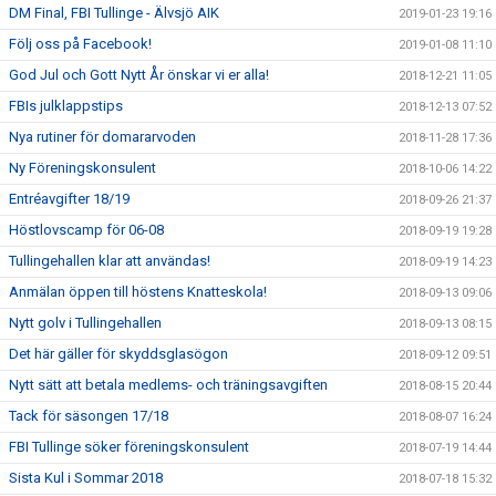
DM Final, FBI Tullinge - Älvsjö AIK
2019-01-23 19:16
Följ oss på Facebook!
2019-01-08 11:10
God Jul och Gott Nytt År önskar vi er alla!
2018-12-21 11:05
FBIs julklappstips
2018-12-13 07:52
Nya rutiner för domararvoden
2018-11-28 17:36
Ny Föreningskonsulent
2018-10-06 14:22
Entréavgifter 18/19
2018-09-26 21:37
Höstlovscamp för 06-08
2018-09-19 19:28
Tullingehallen klar att användas!
2018-09-19 14:23
Anmälan öppen till höstens Knatteskola!
2018-09-13 09:06
Nytt golv i Tullingehallen
2018-09-13 08:15
Det här gäller för skyddsglasögon
2018-09-12 09:51
Nytt sätt att betala medlems- och träningsavgiften
2018-08-15 20:44
Tack för säsongen 17/18
2018-08-07 16:24
FBI Tullinge söker föreningskonsulent
2018-07-19 14:44
Sista Kul i Sommar 2018
2018-07-18 15:32