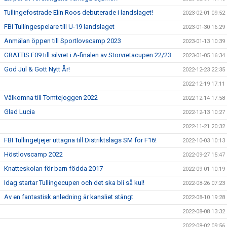
Tullingefostrade Elin Roos debuterade i landslaget!
2023-02-01 09:52
FBI Tullingespelare till U-19 landslaget
2023-01-30 16:29
Anmälan öppen till Sportlovscamp 2023
2023-01-13 10:39
GRATTIS F09 till silvret i A-finalen av Storvretacupen 22/23
2023-01-05 16:34
God Jul & Gott Nytt År!
2022-12-23 22:35
2022-12-19 17:11
Välkomna till Tomtejoggen 2022
2022-12-14 17:58
Glad Lucia
2022-12-13 10:27
2022-11-21 20:32
FBI Tullingetjejer uttagna till Distriktslags SM för F16!
2022-10-03 10:13
Höstlovscamp 2022
2022-09-27 15:47
Knatteskolan för barn födda 2017
2022-09-01 10:19
Idag startar Tullingecupen och det ska bli så kul!
2022-08-26 07:23
Av en fantastisk anledning är kansliet stängt
2022-08-10 19:28
2022-08-08 13:32
2022-08-02 09:56