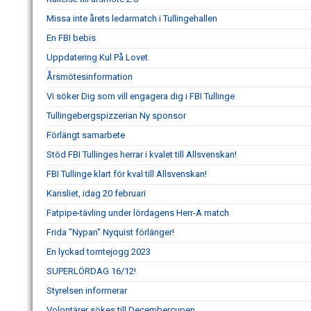
Missa inte årets ledarmatch i Tullingehallen
En FBI bebis
Uppdatering Kul På Lovet
Årsmötesinformation
Vi söker Dig som vill engagera dig i FBI Tullinge
Tullingebergspizzerian Ny sponsor
Förlängt samarbete
Stöd FBI Tullinges herrar i kvalet till Allsvenskan!
FBI Tullinge klart för kval till Allsvenskan!
Kansliet, idag 20 februari
Fatpipe-tävling under lördagens Herr-A match
Frida "Nypan" Nyquist förlänger!
En lyckad tomtejogg 2023
SUPERLÖRDAG 16/12!
Styrelsen informerar
Volontärer sökes till Decembercupen