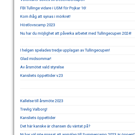
FBI Tullinge vidare i USM för Pojkar 16!
Kom ihåg att synas i mörkret!
Höstlovscamp 2023
Nu har du möjlighet att påverka arbetet med Tullingecupen 2024!
I helgen spelades tredje upplagan av Tullingecupen!
Glad midsommar!
Av årsmötet vald styrelse
Kansliets öppettider v.23
Kallelse till årsmöte 2023
Trevlig Valborg!
Kansliets öppettider
Det här kanske är chansen du väntat på?
Ni har väl inte missat att anmälan till Summercamp 2023 är öppen!