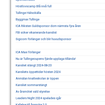
Höstlovscamp Blå nivå full
Tullinge Hälsokälla
Byggmax Tullinge
ICA Riksten Guldsponsor dom närmsta fyra åren
FBI söker vikarierande kanslist
Sigicom förlänger och blir huvudsponsor
ICA Maxi förlänger
Nu är Tullingecupens fjärde upplaga tillända!
Kansliet stängt 2024-08-20
Kansliets öppettider hösten 2024
Anmälan knatteskolan är öppen
Kansliet sommarstängt
Av årsmötet vald styrelse
Leaders Night 2024 spelades igår
Kallelse till årsmöte 2.0