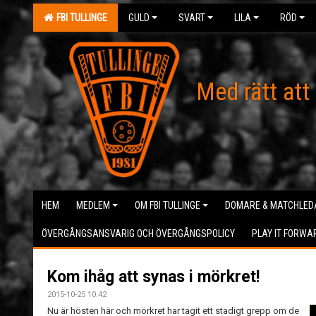
FBI TULLINGE
GULD
SVART
LILA
RÖD
Med rätt att
HEM
MEDLEM
OM FBI TULLINGE
DOMARE & MATCHLED
ÖVERGÅNGSANSVARIG OCH ÖVERGÅNGSPOLICY
PLAY IT FORWA
Kom ihåg att synas i mörkret!
2015-10-25 10:42
Nu är hösten här och mörkret har tagit ett stadigt grepp om de