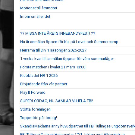
Motioner till årsmötet
Imorn smäller det
?? MISSA INTE ÅRETS INNEBANDYFEST! ??
Nu är anmälan öppen för Kul på Lovet och Summercamp
Herrarna till Div 1 säsongen 2026-2027
1 vecka kvar till anmälan öppnar för våra sommarläger
Första matchen i kvalet 21 mars 13:00
Klubbladet NR 1 2026
Erbjudande från vår partner
Play It Forward
SUPERLÖRDAG, NU SAMLAR VI HELA FBI!
Stötta föreningen
Toppmöte på lördag!
SkandiaMäklarna är ny huvudpartner till FBI Tullinges ungdomsve
FBI Tullinge Dam vs Hammarby 17/1 Jakten mot Allsvenskan