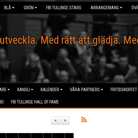
BLÅ
GRÖN
FBI TULLINGE STARS
ARRANGEMANG
ÖVR
 utveckla. Med rätt att glädja. Me
ARE
KANSLI
KALENDER
VÅRA PARTNERS
FRITIDSKORTET
RD
FBI TULLINGE HALL OF FAME
<
>