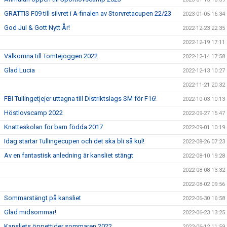
GRATTIS F09 till silvret i A-finalen av Storvretacupen 22/23
2023-01-05 16:34
God Jul & Gott Nytt År!
2022-12-23 22:35
2022-12-19 17:11
Välkomna till Tomtejoggen 2022
2022-12-14 17:58
Glad Lucia
2022-12-13 10:27
2022-11-21 20:32
FBI Tullingetjejer uttagna till Distriktslags SM för F16!
2022-10-03 10:13
Höstlovscamp 2022
2022-09-27 15:47
Knatteskolan för barn födda 2017
2022-09-01 10:19
Idag startar Tullingecupen och det ska bli så kul!
2022-08-26 07:23
Av en fantastisk anledning är kansliet stängt
2022-08-10 19:28
2022-08-08 13:32
2022-08-02 09:56
Sommarstängt på kansliet
2022-06-30 16:58
Glad midsommar!
2022-06-23 13:25
Kansliets öppettider sommaren 2022
2022-06-12 11:59