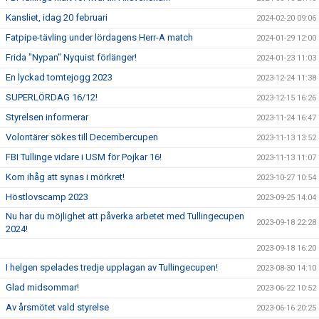
Kansliet, idag 20 februari
2024-02-20 09:06
Fatpipe-tävling under lördagens Herr-A match
2024-01-29 12:00
Frida "Nypan" Nyquist förlänger!
2024-01-23 11:03
En lyckad tomtejogg 2023
2023-12-24 11:38
SUPERLÖRDAG 16/12!
2023-12-15 16:26
Styrelsen informerar
2023-11-24 16:47
Volontärer sökes till Decembercupen
2023-11-13 13:52
FBI Tullinge vidare i USM för Pojkar 16!
2023-11-13 11:07
Kom ihåg att synas i mörkret!
2023-10-27 10:54
Höstlovscamp 2023
2023-09-25 14:04
Nu har du möjlighet att påverka arbetet med Tullingecupen
2023-09-18 22:28
2024!
2023-09-18 16:20
I helgen spelades tredje upplagan av Tullingecupen!
2023-08-30 14:10
Glad midsommar!
2023-06-22 10:52
Av årsmötet vald styrelse
2023-06-16 20:25