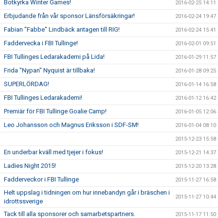
Botkyrka Winter Games!
2016-02-25 14:11
Erbjudande från vår sponsor Länsförsäkringar!
2016-02-24 19:47
Fabian "Fabbe" Lindbäck antagen till RIG!
2016-02-24 15:41
Faddervecka i FBI Tullinge!
2016-02-01 09:51
FBI Tullinges Ledarakademi på Lida!
2016-01-29 11:57
Frida "Nypan" Nyquist är tillbaka!
2016-01-28 09:25
SUPERLÖRDAG!
2016-01-14 16:58
FBI Tullinges Ledarakademi!
2016-01-12 16:42
Premiär för FBI Tullinge Goalie Camp!
2016-01-05 12:06
Leo Johansson och Magnus Eriksson i SDF-SM!
2016-01-04 08:10
2015-12-23 15:58
En underbar kväll med tjejer i fokus!
2015-12-21 14:37
Ladies Night 2015!
2015-12-20 13:28
Fadderveckor i FBI Tullinge
2015-11-27 16:58
Helt uppslag i tidningen om hur innebandyn går i bräschen i
2015-11-27 10:44
idrottssverige
Tack till alla sponsorer och samarbetspartners.
2015-11-17 11:50