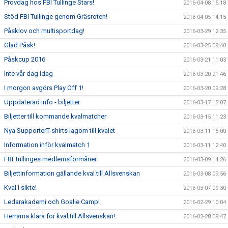
Provdag hos FBI Tullinge Stars!
2016-04-08 15:18
Stöd FBI Tullinge genom Gräsroten!
2016-04-05 14:15
Påsklov och multisportdag!
2016-03-29 12:35
Glad Påsk!
2016-03-25 09:40
Påskcup 2016
2016-03-21 11:03
Inte vår dag idag
2016-03-20 21:46
I morgon avgörs Play Off 1!
2016-03-20 09:28
Uppdaterad info - biljetter
2016-03-17 15:07
Biljetter till kommande kvalmatcher
2016-03-15 11:23
Nya SupporterT-shirts lagom till kvalet
2016-03-11 15:00
Information inför kvalmatch 1
2016-03-11 12:40
FBI Tullinges medlemsförmåner
2016-03-09 14:26
Biljettinformation gällande kval till Allsvenskan
2016-03-08 09:56
Kval i sikte!
2016-03-07 09:30
Ledarakademi och Goalie Camp!
2016-02-29 10:04
Herrarna klara för kval till Allsvenskan!
2016-02-28 09:47