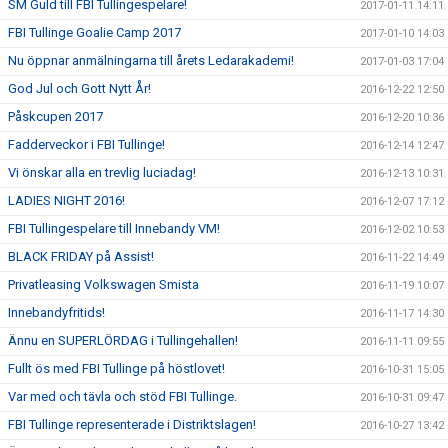
SM Guld till FBI Tullingespelare!
2017-01-11 14:11
FBI Tullinge Goalie Camp 2017
2017-01-10 14:03
Nu öppnar anmälningarna till årets Ledarakademi!
2017-01-03 17:04
God Jul och Gott Nytt År!
2016-12-22 12:50
Påskcupen 2017
2016-12-20 10:36
Fadderveckor i FBI Tullinge!
2016-12-14 12:47
Vi önskar alla en trevlig luciadag!
2016-12-13 10:31
LADIES NIGHT 2016!
2016-12-07 17:12
FBI Tullingespelare till Innebandy VM!
2016-12-02 10:53
BLACK FRIDAY på Assist!
2016-11-22 14:49
Privatleasing Volkswagen Smista
2016-11-19 10:07
Innebandyfritids!
2016-11-17 14:30
Ännu en SUPERLÖRDAG i Tullingehallen!
2016-11-11 09:55
Fullt ös med FBI Tullinge på höstlovet!
2016-10-31 15:05
Var med och tävla och stöd FBI Tullinge.
2016-10-31 09:47
FBI Tullinge representerade i Distriktslagen!
2016-10-27 13:42