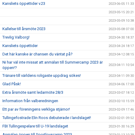
Kansliets öppettider v.23
2023-06-05 11:33
2023-05-15 20:21
2023-05-09 10:38
Kallelse till årsmöte 2023
2023-05-08 07:00
Trevlig Valborg!
2023-04-30 18:37
Kansliets öppettider
2023-04-24 18:17
Det här kanske är chansen du väntat på?
2023-04-12 08:15
Ni har väl inte missat att anmälan till Summercamp 2023 är
2023-04-11 10:54
öppen!?
Tränare till världens roligaste uppdrag sökes!
2023-04-11 09:30
Glad Påsk!
2023-04-06 17:00
Extra årsmöte samt ledarmöte 28/3
2023-03-07 18:12
Information från valberedningen
2023-02-10 15:59
Ett par av föreningens verkliga stjärnor!
2023-02-09 17:46
Tullingefostrade Elin Roos debuterade i landslaget!
2023-02-01 09:52
FBI Tullingespelare till U-19 landslaget
2023-01-30 16:29
Anmälan öppen till Sportlovscamp 2023
2023-01-13 10:39