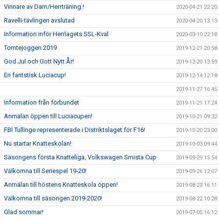
Vinnare av Dam/Herrträning.!
2020-04-21 22:20
Ravelli-tävlingen avslutad
2020-04-20 13:13
Information inför Herrlagets SSL-Kval
2020-03-10 22:18
Tomtejoggen 2019
2019-12-21 20:58
God Jul och Gott Nytt År!
2019-12-20 13:59
En fantstisk Luciacup!
2019-12-14 12:18
2019-11-27 16:45
Information från förbundet
2019-11-21 17:24
Anmälan öppen till Luciacupen!
2019-10-21 09:32
FBI Tullinge representerade i Distriktslaget för F16!
2019-10-20 23:00
Nu startar Knatteskolan!
2019-10-03 09:44
Säsongens första Knatteliga, Volkswagen Smista Cup
2019-09-29 15:54
Välkomna till Seriespel 19-20!
2019-09-26 12:07
Anmälan till höstens Knatteskola öppen!
2019-08-23 16:11
Välkomna till säsongen 2019-2020!
2019-08-22 10:28
Glad sommar!
2019-07-05 16:12