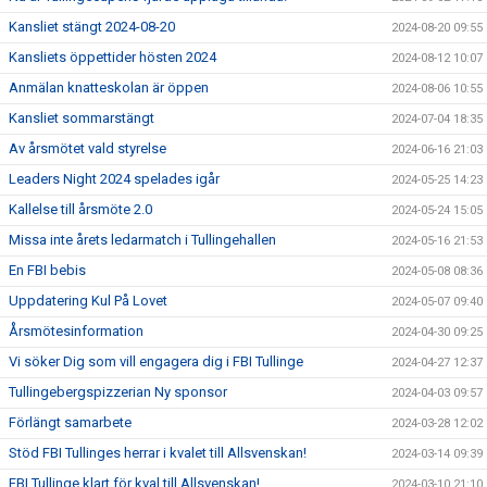
Kansliet stängt 2024-08-20
2024-08-20 09:55
Kansliets öppettider hösten 2024
2024-08-12 10:07
Anmälan knatteskolan är öppen
2024-08-06 10:55
Kansliet sommarstängt
2024-07-04 18:35
Av årsmötet vald styrelse
2024-06-16 21:03
Leaders Night 2024 spelades igår
2024-05-25 14:23
Kallelse till årsmöte 2.0
2024-05-24 15:05
Missa inte årets ledarmatch i Tullingehallen
2024-05-16 21:53
En FBI bebis
2024-05-08 08:36
Uppdatering Kul På Lovet
2024-05-07 09:40
Årsmötesinformation
2024-04-30 09:25
Vi söker Dig som vill engagera dig i FBI Tullinge
2024-04-27 12:37
Tullingebergspizzerian Ny sponsor
2024-04-03 09:57
Förlängt samarbete
2024-03-28 12:02
Stöd FBI Tullinges herrar i kvalet till Allsvenskan!
2024-03-14 09:39
FBI Tullinge klart för kval till Allsvenskan!
2024-03-10 21:10