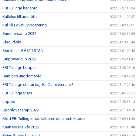
FBI Tullinge har sorg
2022-05-27 13:04
Kallelse till årsmöte
2022-05-11 09:37
Kul På Lovet Uppdatering
2022-05-02 19:01
Summercamp 2022
2022-05-02 17:50
Glad Påsk!
2022-04-13 10:44
Semifinal i BÄST I STAN
2022-04-01 09:43
Girlpower cup 2022
2022-03-25 11:47
FBI Tullinge Loppis
2022-03-25 08:10
Barn och ungdomsråd
2022-03-18 12:22
FBI Tullinge startar lag för Damveteraner!
2022-03-17 22:46
FBI Tullinge Stars
2022-03-04 08:57
Loppis
2022-02-25 13:13
Sportlovscamp 2022
2022-02-11 14:18
Stöd FBI Tullinge ifrån läktaren utan restriktioner
2022-02-09 11:30
Knatteskola Vår 2022
2022-01-11 13:48
Reine Sjödin blir kvar!
2022-01-09 14:18