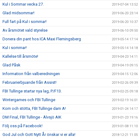
Kul i Sommar vecka 27.
2019-07-04 13:52
Glad midsommar!
2019-06-20 23:14
Full fart på Kul i sommar!
2019-06-20 10:37
Av årsmötet vald styrelse
2019-06-10 09:50
Donera din pant hos ICA Maxi Flemingsberg
2019-05-14 17:14
Kul i sommar!
2019-05-14 14:18
Kallelse till årsmöte!
2019-04-23 14:11
Glad Påsk
2019-04-19 09:15
Information från valberedningen
2019-04-15 12:06
Februarierbjuande från Assist!
2019-02-26 09:39
FBI Tullinge startar nya lag, P/F13.
2019-02-25 09:18
Wintergames och FBI Tullinge
2019-02-19 16:01
Kom och stötta, FBI Tullinge dam A!
2019-01-24 14:17
DM Final, FBI Tullinge - Älvsjö AIK
2019-01-23 19:16
Följ oss på Facebook!
2019-01-08 11:10
God Jul och Gott Nytt År önskar vi er alla!
2018-12-21 11:05