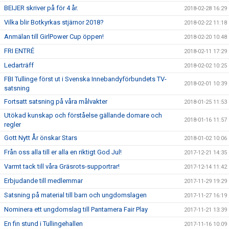
BEIJER skriver på för 4 år.
2018-02-28 16:29
Vilka blir Botkyrkas stjärnor 2018?
2018-02-22 11:18
Anmälan till GirlPower Cup öppen!
2018-02-20 10:48
FRI ENTRÉ
2018-02-11 17:29
Ledarträff
2018-02-02 10:25
FBI Tullinge först ut i Svenska Innebandyförbundets TV-
2018-02-01 10:39
satsning
Fortsatt satsning på våra målvakter
2018-01-25 11:53
Utökad kunskap och förståelse gällande domare och
2018-01-16 11:57
regler
Gott Nytt År önskar Stars
2018-01-02 10:06
Från oss alla till er alla en riktigt God Jul!
2017-12-21 14:35
Varmt tack till våra Gräsrots-supportrar!
2017-12-14 11:42
Erbjudande till medlemmar
2017-11-29 19:29
Satsning på material till barn och ungdomslagen
2017-11-27 16:19
Nominera ett ungdomslag till Pantamera Fair Play
2017-11-21 13:39
En fin stund i Tullingehallen
2017-11-16 10:09