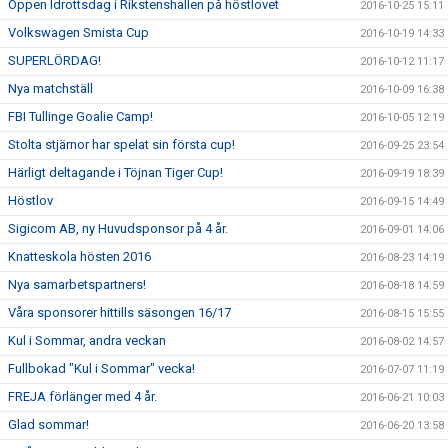
Öppen Idrottsdag i Rikstenshallen på höstlovet
2016-10-25 15:11
Volkswagen Smista Cup
2016-10-19 14:33
SUPERLÖRDAG!
2016-10-12 11:17
Nya matchställ
2016-10-09 16:38
FBI Tullinge Goalie Camp!
2016-10-05 12:19
Stolta stjärnor har spelat sin första cup!
2016-09-25 23:54
Härligt deltagande i Töjnan Tiger Cup!
2016-09-19 18:39
Höstlov
2016-09-15 14:49
Sigicom AB, ny Huvudsponsor på 4 år.
2016-09-01 14:06
Knatteskola hösten 2016
2016-08-23 14:19
Nya samarbetspartners!
2016-08-18 14:59
Våra sponsorer hittills säsongen 16/17
2016-08-15 15:55
Kul i Sommar, andra veckan
2016-08-02 14:57
Fullbokad "Kul i Sommar" vecka!
2016-07-07 11:19
FREJA förlänger med 4 år.
2016-06-21 10:03
Glad sommar!
2016-06-20 13:58