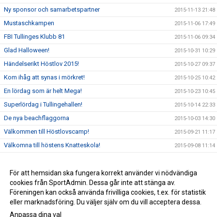
Ny sponsor och samarbetspartner
2015-11-13 21:48
Mustaschkampen
2015-11-06 17:49
FBI Tullinges Klubb 81
2015-11-06 09:34
Glad Halloween!
2015-10-31 10:29
Händelserikt Höstlov 2015!
2015-10-27 09:37
Kom ihåg att synas i mörkret!
2015-10-25 10:42
En lördag som är helt Mega!
2015-10-23 10:45
Superlördag i Tullingehallen!
2015-10-14 22:33
De nya beachflaggorna
2015-10-03 14:30
Välkommen till Höstlovscamp!
2015-09-21 11:17
Välkomna till höstens Knatteskola!
2015-09-08 11:14
Fantastisk helg för #FBI Tullingefamiljen!
2015-09-06 22:35
FBI Tullinge är en utmärkt förening!
För att hemsidan ska fungera korrekt använder vi nödvändiga
2015-09-03 17:10
cookies från SportAdmin. Dessa går inte att stänga av.
FBI Tullinge lanserar en ny hemsida!
2015-08-19 16:34
Föreningen kan också använda frivilliga cookies, t.ex. för statistik
eller marknadsföring. Du väljer själv om du vill acceptera dessa.
Anpassa dina val