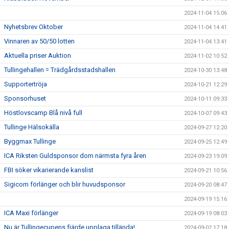
2024-11-04 15:06
Nyhetsbrev Oktober
2024-11-04 14:41
Vinnaren av 50/50 lotten
2024-11-04 13:41
Aktuella priser Auktion
2024-11-02 10:52
Tullingehallen = Trädgårdsstadshallen
2024-10-30 13:48
Supportertröja
2024-10-21 12:29
Sponsorhuset
2024-10-11 09:33
Höstlovscamp Blå nivå full
2024-10-07 09:43
Tullinge Hälsokälla
2024-09-27 12:20
Byggmax Tullinge
2024-09-25 12:49
ICA Riksten Guldsponsor dom närmsta fyra åren
2024-09-23 19:09
FBI söker vikarierande kanslist
2024-09-21 10:56
Sigicom förlänger och blir huvudsponsor
2024-09-20 08:47
2024-09-19 15:16
ICA Maxi förlänger
2024-09-19 08:03
Nu är Tullingecupens fjärde upplaga tillända!
2024-09-02 17:18