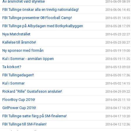
Av årsmötet vald styrelse
2016-06-09 08:59
FBI Tullinge önskar alla en trevlig nationaldag!
2016-06-06 14:45
FBI Tullinge presentrer 08 Floorball Camp!
2016-05-31 14:55
FBI Tullinge på Albydagen med BotkyrkaByggen
2016-05-28 17:09
Nya Matchstället
2016-05-23 22:27
Kallelse till årsmöte!
2016-05-23 00:27
Ny sponsor med förmån
2016-05-19 19:00
Kul i Sommar - anmälan öppen
2016-05-19 11:25
Ta körkort?
2016-05-13 09:03
FBI Tullingedagen!!
2016-05-09 17:36
Kul i Sommar
2016-05-02 14:15
Rickard "Rille" Gustafsson ansluter!
2016-04-29 09:22
FloorBoy Cup 2016!
2016-04-25 11:10
GirlPower Cup 2016!
2016-04-17 10:29
FBI Tullinge satte färg på SM-finalerna!
2016-04-17 10:20
FBI Tullinge till SM-Finalen!
2016-04-12 12:36