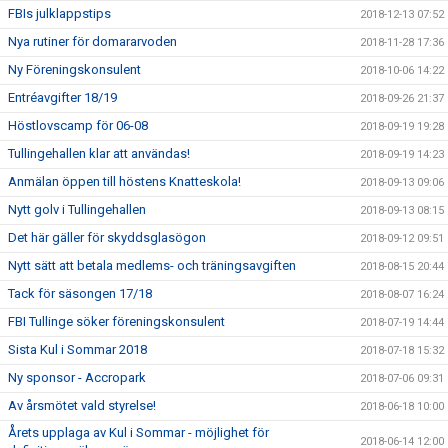
FBIs julklappstips
2018-12-13 07:52
Nya rutiner för domararvoden
2018-11-28 17:36
Ny Föreningskonsulent
2018-10-06 14:22
Entréavgifter 18/19
2018-09-26 21:37
Höstlovscamp för 06-08
2018-09-19 19:28
Tullingehallen klar att användas!
2018-09-19 14:23
Anmälan öppen till höstens Knatteskola!
2018-09-13 09:06
Nytt golv i Tullingehallen
2018-09-13 08:15
Det här gäller för skyddsglasögon
2018-09-12 09:51
Nytt sätt att betala medlems- och träningsavgiften
2018-08-15 20:44
Tack för säsongen 17/18
2018-08-07 16:24
FBI Tullinge söker föreningskonsulent
2018-07-19 14:44
Sista Kul i Sommar 2018
2018-07-18 15:32
Ny sponsor - Accropark
2018-07-06 09:31
Av årsmötet vald styrelse!
2018-06-18 10:00
Årets upplaga av Kul i Sommar - möjlighet för
2018-06-14 12:00