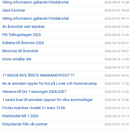
Viktig information gällande Fritidskortet
2026-08-01 10:08
Glad Sommar
2026-07-07 18:04
Viktig information gällande Fritidskortet
2026-07-01 09:15
Av årsmötet vald styrelse
2026-06-09 19:50
FBI Tullingedagen 2026
2026-06-05 15:45
Kallelse till årsmöte 2026
2026-05-13 09:07
Motioner till årsmötet
2026-04-25 18:07
Imorn smäller det
2026-04-24 13:50
2026-04-16 07:23
?? MISSA INTE ÅRETS INNEBANDYFEST! ??
2026-04-07 16:45
Nu är anmälan öppen för Kul på Lovet och Summercamp
2026-03-31 11:20
Herrarna till Div 1 säsongen 2026-2027
2026-03-26 12:05
1 vecka kvar till anmälan öppnar för våra sommarläger
2026-03-24 10:06
Första matchen i kvalet 21 mars 13:00
2026-03-20 15:13
Klubbladet NR 1 2026
2026-03-12 13:13
Erbjudande från vår partner
2026-02-27 12:55