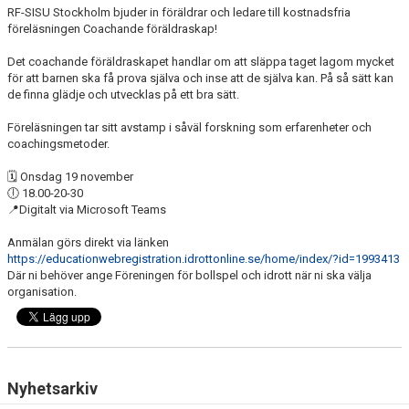
RF-SISU Stockholm bjuder in föräldrar och ledare till kostnadsfria
VÅRA PARTNERS
föreläsningen Coachande föräldraskap!
FRITIDSKORTET
Det coachande föräldraskapet handlar om att släppa taget lagom mycket
för att barnen ska få prova själva och inse att de själva kan. På så sätt kan
de finna glädje och utvecklas på ett bra sätt.
NYHETER
Föreläsningen tar sitt avstamp i såväl forskning som erfarenheter och
PROFILKLÄDER
coachingsmetoder.
🗓️
Onsdag 19 november
ÖVERGÅNGSANSVARIG OCH ÖVERGÅNGSPOLICY
🕕
18.00-20-30
📍
Digitalt via Microsoft Teams
PLAY IT FORWARD
Anmälan görs direkt via länken
FBI TULLINGE HALL OF FAME
https://educationwebregistration.idrottonline.se/home/index/?id=1993413
Där ni behöver ange Föreningen för bollspel och idrott när ni ska välja
organisation.
Nyhetsarkiv