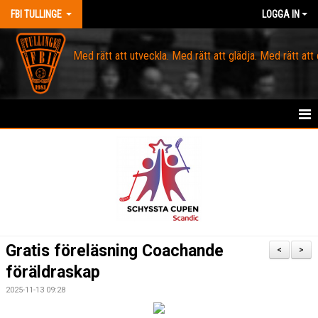
FBI TULLINGE
LOGGA IN
Med rätt att utveckla. Med rätt att glädja. Med rätt att
HEM
MEDLEM
OM FBI TULLINGE
DOMARE & MATCHLEDARE
Gratis föreläsning Coachande
<
>
föräldraskap
KANSLI
2025-11-13 09:28
KALENDER