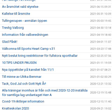
Av årsmötet vald styrelse
2021-06-15 09:31
Kallelse till årsmöte
2021-05-31 10:09
Tullingecupen - anmälan öppen
2021-05-03 19:45
Trevlig Valborg
2021-04-30 13:18
Information från valberedningen
2021-04-19 18:40
Glad Påsk!
2021-04-01 11:07
Välkomna till Sports Heart Camp v.31
2021-03-23 17:48
Nytt beslut kring restriktioner för fullstora sporthallar
2021-02-25 07:56
10 TIPS UNDER PAUSEN
2021-01-11 19:59
Nya öppettider på kansliet från 11/1
2021-01-07 08:21
Till minne av Ulrika Bernmar
2021-01-02 00:29
Tack, God Jul och Gott Nytt År!
2020-12-21 13:32
Alla träningar inomhus är från och med 2020-12-20 inställda
2020-12-19 15:48
för samtliga lag undantaget Herr A
Covid-19 riktlinjer information
2020-12-15 11:40
Knatteskolan 2020
2020-09-21 19:02