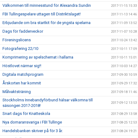
Välkommen till minnesstund för Alexandra Sundin
2017-11-15 15:33
FBI Tullingespelare uttagen till Distriktslaget!
2017-11-13 14:46
Erbjudande om bra startkit för de yngsta spelarna
2017-11-09 13:52
Dags för fadderveckor
2017-11-07 10:28
Föreningslicens
2017-10-24 13:42
Fotografering 22/10
2017-10-11 17:09
Komprimering av spelschemat i hallarna
2017-10-11 15:01
Höstlovet närmar sig!!
2017-10-03 14:27
Digitala matchprogram
2017-09-30 10:59
Årskorten har kommit
2017-09-29 17:32
Målvaktsträning
2017-09-18 11:46
Stockholms Innebandyförbund hälsar välkomna till
2017-09-12 13:53
säsongen 2017-2018!
Snart dags för Knatteskola
2017-08-29 13:58
Nya domaransvariga i FBI Tullinge
2017-08-25 12:53
Handelsbanken skriver på för 3 år.
2017-08-24 19:21