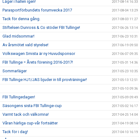
Läger i hallen igen!
2017-08-14 16:33
Parasportförbundets forumvecka 2017
2017-08-04 13:29
Tack för denna gång.
2017-08-03 11:27
Stiftelsen Dunross & Co stöder FBI Tullinge!
2017-06-26 13:14
Glad midsommar!
2017-06-23 10:31
Av årsmötet vald styrelse!
2017-06-19 09:50
Volkswagen Smista är ny Huvudsponsor
2017-06-07 09:35
FBI Tullinge = Årets förening 2016-2017!
2017-05-31 14:36
Sommarläger
2017-05-23 10:35
FBI Tullinge HJ1/JAS bjuder in till provträningar!
2017-05-13 12:51
2017-05-10 09:36
FBI Tullingedagen!
2017-05-09 09:49
Säsongens sista FBI Tullinge-cup
2017-05-02 16:17
Varmt tack och välkomna!
2017-04-25 14:04
Våran härliga cup-vår fortsätter
2017-04-19 08:14
Tack för i dag!
2017-04-10 16:19