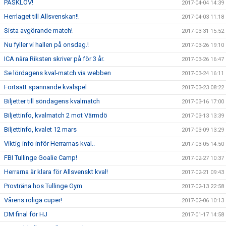
PÅSKLOV!
2017-04-04 14:39
Herrlaget till Allsvenskan!!
2017-04-03 11:18
Sista avgörande match!
2017-03-31 15:52
Nu fyller vi hallen på onsdag.!
2017-03-26 19:10
ICA nära Riksten skriver på för 3 år.
2017-03-26 16:47
Se lördagens kval-match via webben
2017-03-24 16:11
Fortsatt spännande kvalspel
2017-03-23 08:22
Biljetter till söndagens kvalmatch
2017-03-16 17:00
Biljettinfo, kvalmatch 2 mot Värmdö
2017-03-13 13:39
Biljettinfo, kvalet 12 mars
2017-03-09 13:29
Viktig info inför Herrarnas kval..
2017-03-05 14:50
FBI Tullinge Goalie Camp!
2017-02-27 10:37
Herrarna är klara för Allsvenskt kval!
2017-02-21 09:43
Provträna hos Tullinge Gym
2017-02-13 22:58
Vårens roliga cuper!
2017-02-06 10:13
DM final för HJ
2017-01-17 14:58