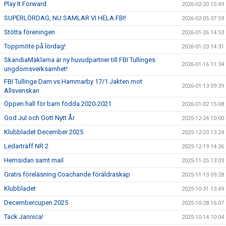
Play It Forward
2026-02-20 15:49
SUPERLÖRDAG, NU SAMLAR VI HELA FBI!
2026-02-05 07:59
Stötta föreningen
2026-01-26 14:53
Toppmöte på lördag!
2026-01-23 14:31
SkandiaMäklarna är ny huvudpartner till FBI Tullinges
2026-01-16 11:34
ungdomsverksamhet!
FBI Tullinge Dam vs Hammarby 17/1 Jakten mot
2026-01-13 09:39
Allsvenskan
Öppen hall för barn födda 2020-2021
2026-01-02 15:08
God Jul och Gott Nytt År
2025-12-24 10:00
Klubbladet December 2025
2025-12-23 13:24
Ledarträff NR 2
2025-12-19 14:26
Hemsidan samt mail
2025-11-25 13:03
Gratis föreläsning Coachande föräldraskap
2025-11-13 09:28
Klubbladet
2025-10-31 13:49
Decembercupen 2025
2025-10-28 16:07
Tack Jannica!
2025-10-14 10:04