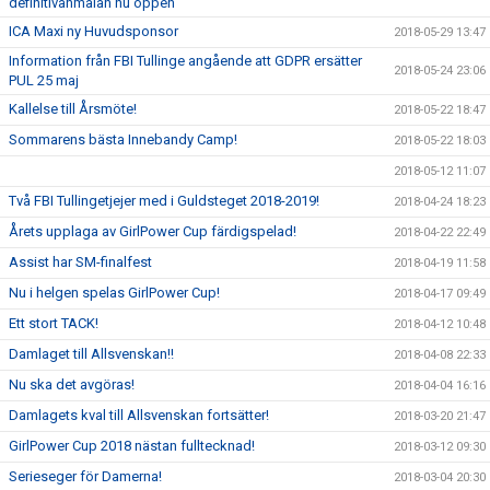
definitivanmälan nu öppen
ICA Maxi ny Huvudsponsor
2018-05-29 13:47
Information från FBI Tullinge angående att GDPR ersätter
2018-05-24 23:06
PUL 25 maj
Kallelse till Årsmöte!
2018-05-22 18:47
Sommarens bästa Innebandy Camp!
2018-05-22 18:03
2018-05-12 11:07
Två FBI Tullingetjejer med i Guldsteget 2018-2019!
2018-04-24 18:23
Årets upplaga av GirlPower Cup färdigspelad!
2018-04-22 22:49
Assist har SM-finalfest
2018-04-19 11:58
Nu i helgen spelas GirlPower Cup!
2018-04-17 09:49
Ett stort TACK!
2018-04-12 10:48
Damlaget till Allsvenskan!!
2018-04-08 22:33
Nu ska det avgöras!
2018-04-04 16:16
Damlagets kval till Allsvenskan fortsätter!
2018-03-20 21:47
GirlPower Cup 2018 nästan fulltecknad!
2018-03-12 09:30
Serieseger för Damerna!
2018-03-04 20:30