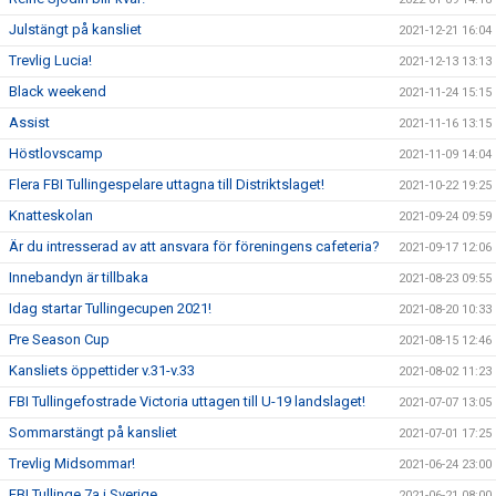
Julstängt på kansliet
2021-12-21 16:04
Trevlig Lucia!
2021-12-13 13:13
Black weekend
2021-11-24 15:15
Assist
2021-11-16 13:15
Höstlovscamp
2021-11-09 14:04
Flera FBI Tullingespelare uttagna till Distriktslaget!
2021-10-22 19:25
Knatteskolan
2021-09-24 09:59
Är du intresserad av att ansvara för föreningens cafeteria?
2021-09-17 12:06
Innebandyn är tillbaka
2021-08-23 09:55
Idag startar Tullingecupen 2021!
2021-08-20 10:33
Pre Season Cup
2021-08-15 12:46
Kansliets öppettider v.31-v.33
2021-08-02 11:23
FBI Tullingefostrade Victoria uttagen till U-19 landslaget!
2021-07-07 13:05
Sommarstängt på kansliet
2021-07-01 17:25
Trevlig Midsommar!
2021-06-24 23:00
FBI Tullinge 7a i Sverige
2021-06-21 08:00