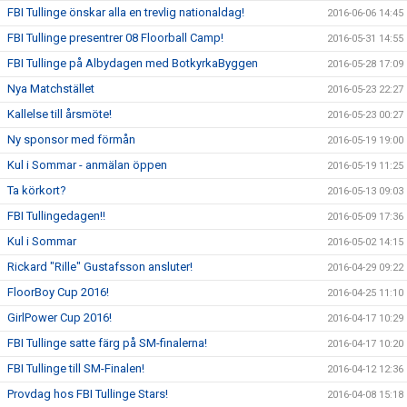
FBI Tullinge önskar alla en trevlig nationaldag!
2016-06-06 14:45
FBI Tullinge presentrer 08 Floorball Camp!
2016-05-31 14:55
FBI Tullinge på Albydagen med BotkyrkaByggen
2016-05-28 17:09
Nya Matchstället
2016-05-23 22:27
Kallelse till årsmöte!
2016-05-23 00:27
Ny sponsor med förmån
2016-05-19 19:00
Kul i Sommar - anmälan öppen
2016-05-19 11:25
Ta körkort?
2016-05-13 09:03
FBI Tullingedagen!!
2016-05-09 17:36
Kul i Sommar
2016-05-02 14:15
Rickard "Rille" Gustafsson ansluter!
2016-04-29 09:22
FloorBoy Cup 2016!
2016-04-25 11:10
GirlPower Cup 2016!
2016-04-17 10:29
FBI Tullinge satte färg på SM-finalerna!
2016-04-17 10:20
FBI Tullinge till SM-Finalen!
2016-04-12 12:36
Provdag hos FBI Tullinge Stars!
2016-04-08 15:18