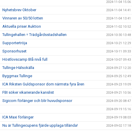
2024-11-04 15:06
Nyhetsbrev Oktober
2024-11-04 14:41
Vinnaren av 50/50 lotten
2024-11-04 13:41
Aktuella priser Auktion
2024-11-02 10:52
Tullingehallen = Trädgårdsstadshallen
2024-10-30 13:48
Supportertröja
2024-10-21 12:29
Sponsorhuset
2024-10-11 09:33
Höstlovscamp Blå nivå full
2024-10-07 09:43
Tullinge Hälsokälla
2024-09-27 12:20
Byggmax Tullinge
2024-09-25 12:49
ICA Riksten Guldsponsor dom närmsta fyra åren
2024-09-23 19:09
FBI söker vikarierande kanslist
2024-09-21 10:56
Sigicom förlänger och blir huvudsponsor
2024-09-20 08:47
2024-09-19 15:16
ICA Maxi förlänger
2024-09-19 08:03
Nu är Tullingecupens fjärde upplaga tillända!
2024-09-02 17:18