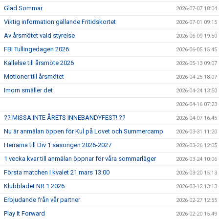
Glad Sommar
2026-07-07 18:04
Viktig information gällande Fritidskortet
2026-07-01 09:15
Av årsmötet vald styrelse
2026-06-09 19:50
FBI Tullingedagen 2026
2026-06-05 15:45
Kallelse till årsmöte 2026
2026-05-13 09:07
Motioner till årsmötet
2026-04-25 18:07
Imorn smäller det
2026-04-24 13:50
2026-04-16 07:23
?? MISSA INTE ÅRETS INNEBANDYFEST! ??
2026-04-07 16:45
Nu är anmälan öppen för Kul på Lovet och Summercamp
2026-03-31 11:20
Herrarna till Div 1 säsongen 2026-2027
2026-03-26 12:05
1 vecka kvar till anmälan öppnar för våra sommarläger
2026-03-24 10:06
Första matchen i kvalet 21 mars 13:00
2026-03-20 15:13
Klubbladet NR 1 2026
2026-03-12 13:13
Erbjudande från vår partner
2026-02-27 12:55
Play It Forward
2026-02-20 15:49