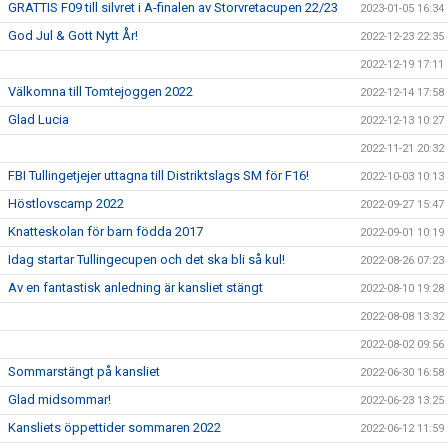
GRATTIS F09 till silvret i A-finalen av Storvretacupen 22/23
2023-01-05 16:34
God Jul & Gott Nytt År!
2022-12-23 22:35
2022-12-19 17:11
Välkomna till Tomtejoggen 2022
2022-12-14 17:58
Glad Lucia
2022-12-13 10:27
2022-11-21 20:32
FBI Tullingetjejer uttagna till Distriktslags SM för F16!
2022-10-03 10:13
Höstlovscamp 2022
2022-09-27 15:47
Knatteskolan för barn födda 2017
2022-09-01 10:19
Idag startar Tullingecupen och det ska bli så kul!
2022-08-26 07:23
Av en fantastisk anledning är kansliet stängt
2022-08-10 19:28
2022-08-08 13:32
2022-08-02 09:56
Sommarstängt på kansliet
2022-06-30 16:58
Glad midsommar!
2022-06-23 13:25
Kansliets öppettider sommaren 2022
2022-06-12 11:59