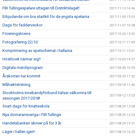
FBI Tullingespelare uttagen till Distriktslaget!
2017-11-13 14:46
Erbjudande om bra startkit för de yngsta spelarna
2017-11-09 13:52
Dags för fadderveckor
2017-11-07 10:28
Föreningslicens
2017-10-24 13:42
Fotografering 22/10
2017-10-11 17:09
Komprimering av spelschemat i hallarna
2017-10-11 15:01
Höstlovet närmar sig!!
2017-10-03 14:27
Digitala matchprogram
2017-09-30 10:59
Årskorten har kommit
2017-09-29 17:32
Målvaktsträning
2017-09-18 11:46
Stockholms Innebandyförbund hälsar välkomna till
2017-09-12 13:53
säsongen 2017-2018!
Snart dags för Knatteskola
2017-08-29 13:58
Nya domaransvariga i FBI Tullinge
2017-08-25 12:53
Handelsbanken skriver på för 3 år.
2017-08-24 19:21
Läger i hallen igen!
2017-08-14 16:33