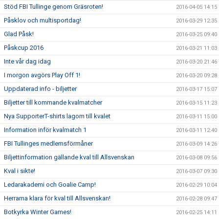
Stöd FBI Tullinge genom Gräsroten!
2016-04-05 14:15
Påsklov och multisportdag!
2016-03-29 12:35
Glad Påsk!
2016-03-25 09:40
Påskcup 2016
2016-03-21 11:03
Inte vår dag idag
2016-03-20 21:46
I morgon avgörs Play Off 1!
2016-03-20 09:28
Uppdaterad info - biljetter
2016-03-17 15:07
Biljetter till kommande kvalmatcher
2016-03-15 11:23
Nya SupporterT-shirts lagom till kvalet
2016-03-11 15:00
Information inför kvalmatch 1
2016-03-11 12:40
FBI Tullinges medlemsförmåner
2016-03-09 14:26
Biljettinformation gällande kval till Allsvenskan
2016-03-08 09:56
Kval i sikte!
2016-03-07 09:30
Ledarakademi och Goalie Camp!
2016-02-29 10:04
Herrarna klara för kval till Allsvenskan!
2016-02-28 09:47
Botkyrka Winter Games!
2016-02-25 14:11