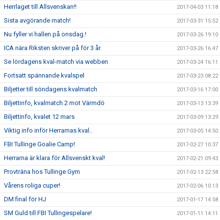
Herrlaget till Allsvenskan!!
2017-04-03 11:18
Sista avgörande match!
2017-03-31 15:52
Nu fyller vi hallen på onsdag.!
2017-03-26 19:10
ICA nära Riksten skriver på för 3 år.
2017-03-26 16:47
Se lördagens kval-match via webben
2017-03-24 16:11
Fortsatt spännande kvalspel
2017-03-23 08:22
Biljetter till söndagens kvalmatch
2017-03-16 17:00
Biljettinfo, kvalmatch 2 mot Värmdö
2017-03-13 13:39
Biljettinfo, kvalet 12 mars
2017-03-09 13:29
Viktig info inför Herrarnas kval..
2017-03-05 14:50
FBI Tullinge Goalie Camp!
2017-02-27 10:37
Herrarna är klara för Allsvenskt kval!
2017-02-21 09:43
Provträna hos Tullinge Gym
2017-02-13 22:58
Vårens roliga cuper!
2017-02-06 10:13
DM final för HJ
2017-01-17 14:58
SM Guld till FBI Tullingespelare!
2017-01-11 14:11