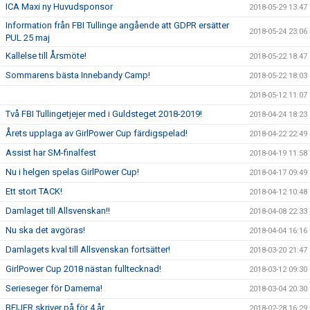
ICA Maxi ny Huvudsponsor
2018-05-29 13:47
Information från FBI Tullinge angående att GDPR ersätter
2018-05-24 23:06
PUL 25 maj
Kallelse till Årsmöte!
2018-05-22 18:47
Sommarens bästa Innebandy Camp!
2018-05-22 18:03
2018-05-12 11:07
Två FBI Tullingetjejer med i Guldsteget 2018-2019!
2018-04-24 18:23
Årets upplaga av GirlPower Cup färdigspelad!
2018-04-22 22:49
Assist har SM-finalfest
2018-04-19 11:58
Nu i helgen spelas GirlPower Cup!
2018-04-17 09:49
Ett stort TACK!
2018-04-12 10:48
Damlaget till Allsvenskan!!
2018-04-08 22:33
Nu ska det avgöras!
2018-04-04 16:16
Damlagets kval till Allsvenskan fortsätter!
2018-03-20 21:47
GirlPower Cup 2018 nästan fulltecknad!
2018-03-12 09:30
Serieseger för Damerna!
2018-03-04 20:30
BEIJER skriver på för 4 år.
2018-02-28 16:29