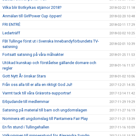
Vilka blir Botkyrkas stjärnor 2018?
2018-02-22 11:18
Anmälan till GirlPower Cup öppen!
2018-02-20 10:48
FRI ENTRÉ
2018-02-11 17:29
Ledarträff
2018-02-02 10:25
FBI Tullinge först ut i Svenska Innebandyförbundets TV-
2018-02-01 10:39
satsning
Fortsatt satsning på våra målvakter
2018-01-25 11:53
Utökad kunskap och förståelse gällande domare och
2018-01-16 11:57
regler
Gott Nytt År önskar Stars
2018-01-02 10:06
Från oss alla till er alla en riktigt God Jul!
2017-12-21 14:35
Varmt tack till våra Gräsrots-supportrar!
2017-12-14 11:42
Erbjudande till medlemmar
2017-11-29 19:29
Satsning på material till barn och ungdomslagen
2017-11-27 16:19
Nominera ett ungdomslag till Pantamera Fair Play
2017-11-21 13:39
En fin stund i Tullingehallen
2017-11-16 10:09
Välkommen till minnesstund för Alexandra Sundin
2017-11-15 15:33