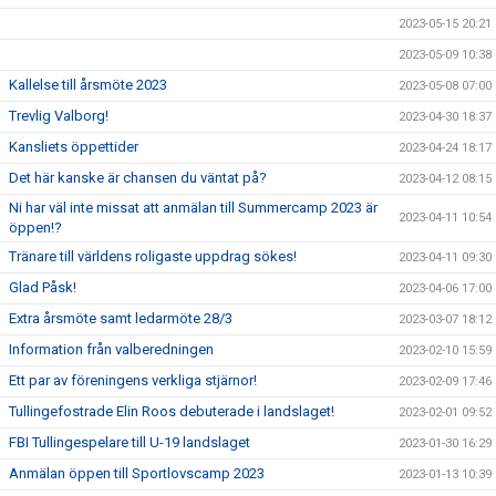
2023-05-15 20:21
2023-05-09 10:38
Kallelse till årsmöte 2023
2023-05-08 07:00
Trevlig Valborg!
2023-04-30 18:37
Kansliets öppettider
2023-04-24 18:17
Det här kanske är chansen du väntat på?
2023-04-12 08:15
Ni har väl inte missat att anmälan till Summercamp 2023 är
2023-04-11 10:54
öppen!?
Tränare till världens roligaste uppdrag sökes!
2023-04-11 09:30
Glad Påsk!
2023-04-06 17:00
Extra årsmöte samt ledarmöte 28/3
2023-03-07 18:12
Information från valberedningen
2023-02-10 15:59
Ett par av föreningens verkliga stjärnor!
2023-02-09 17:46
Tullingefostrade Elin Roos debuterade i landslaget!
2023-02-01 09:52
FBI Tullingespelare till U-19 landslaget
2023-01-30 16:29
Anmälan öppen till Sportlovscamp 2023
2023-01-13 10:39