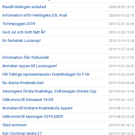
Ravelli-tävlingen avslutad
2020-04-20 13:13
Information inför Herrlagets SSL-Kval
2020-03-10 22:18
Tomtejoggen 2019
2019-12-21 20:58
God Jul och Gott Nytt År!
2019-12-20 13:59
En fantstisk Luciacup!
2019-12-14 12:18
2019-11-27 16:45
Information från förbundet
2019-11-21 17:24
Anmälan öppen till Luciacupen!
2019-10-21 09:32
FBI Tullinge representerade i Distriktslaget för F16!
2019-10-20 23:00
Nu startar Knatteskolan!
2019-10-03 09:44
Säsongens första Knatteliga, Volkswagen Smista Cup
2019-09-29 15:54
Välkomna till Seriespel 19-20!
2019-09-26 12:07
Anmälan till höstens Knatteskola öppen!
2019-08-23 16:11
Välkomna till säsongen 2019-2020!
2019-08-22 10:28
Glad sommar!
2019-07-05 16:12
Kul i Sommar vecka 27.
2019-07-04 13:52