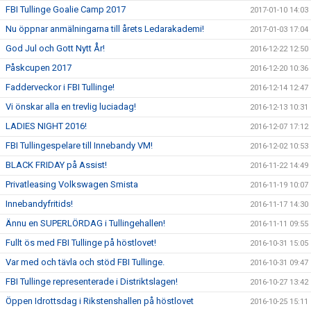
FBI Tullinge Goalie Camp 2017
2017-01-10 14:03
Nu öppnar anmälningarna till årets Ledarakademi!
2017-01-03 17:04
God Jul och Gott Nytt År!
2016-12-22 12:50
Påskcupen 2017
2016-12-20 10:36
Fadderveckor i FBI Tullinge!
2016-12-14 12:47
Vi önskar alla en trevlig luciadag!
2016-12-13 10:31
LADIES NIGHT 2016!
2016-12-07 17:12
FBI Tullingespelare till Innebandy VM!
2016-12-02 10:53
BLACK FRIDAY på Assist!
2016-11-22 14:49
Privatleasing Volkswagen Smista
2016-11-19 10:07
Innebandyfritids!
2016-11-17 14:30
Ännu en SUPERLÖRDAG i Tullingehallen!
2016-11-11 09:55
Fullt ös med FBI Tullinge på höstlovet!
2016-10-31 15:05
Var med och tävla och stöd FBI Tullinge.
2016-10-31 09:47
FBI Tullinge representerade i Distriktslagen!
2016-10-27 13:42
Öppen Idrottsdag i Rikstenshallen på höstlovet
2016-10-25 15:11