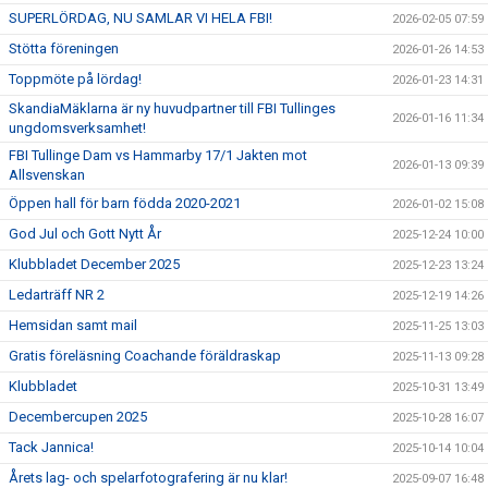
SUPERLÖRDAG, NU SAMLAR VI HELA FBI!
2026-02-05 07:59
Stötta föreningen
2026-01-26 14:53
Toppmöte på lördag!
2026-01-23 14:31
SkandiaMäklarna är ny huvudpartner till FBI Tullinges
2026-01-16 11:34
ungdomsverksamhet!
FBI Tullinge Dam vs Hammarby 17/1 Jakten mot
2026-01-13 09:39
Allsvenskan
Öppen hall för barn födda 2020-2021
2026-01-02 15:08
God Jul och Gott Nytt År
2025-12-24 10:00
Klubbladet December 2025
2025-12-23 13:24
Ledarträff NR 2
2025-12-19 14:26
Hemsidan samt mail
2025-11-25 13:03
Gratis föreläsning Coachande föräldraskap
2025-11-13 09:28
Klubbladet
2025-10-31 13:49
Decembercupen 2025
2025-10-28 16:07
Tack Jannica!
2025-10-14 10:04
Årets lag- och spelarfotografering är nu klar!
2025-09-07 16:48