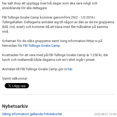
har satt ihop ett upplägg över två dagar som ska vara roligt och
utvecklande för alla deltagare.
FBI Tullinge Goalie Camp kommer genomförs 29/2 - 1/3 2016 i
Tullingehallen. Deltagarna anmäler sig till någon av den av de tre grupperna
(blå, röd, svart) och kommer då att träna med fler målvakter på samma
nivå.
Scheman för de olika grupperna samt övrig information hittar ni på
hemsidan för
FBI Tullinge Goalie Camp
.
Kostnaden för att vara med på FBI Tullinge Goalie Camp är 1.250 kr, där
lunch och mellanmål båda dagarna och en t-shirt ingår i priset.
Anmälan till FBI Tullinge Goalie Camp gör ni
här
.
Varmt välkomna!
Nyhetsarkiv
Viktig information gällande Fritidskortet
2026-08-01 10:08