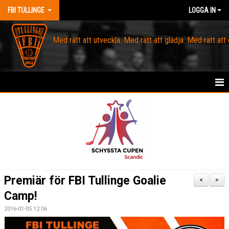
FBI TULLINGE
LOGGA IN
Med rätt att utveckla. Med rätt att glädja. Med rätt att
HEM
MEDLEM
OM FBI TULLINGE
DOMARE & MATCHLEDARE
Premiär för FBI Tullinge Goalie
<
>
Camp!
KANSLI
2016-01-05 12:06
KALENDER