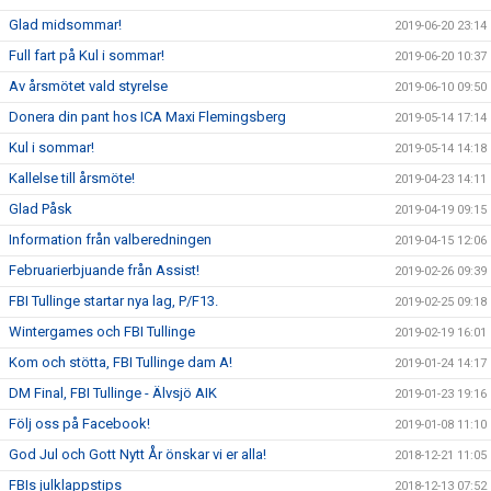
Glad midsommar!
2019-06-20 23:14
Full fart på Kul i sommar!
2019-06-20 10:37
Av årsmötet vald styrelse
2019-06-10 09:50
Donera din pant hos ICA Maxi Flemingsberg
2019-05-14 17:14
Kul i sommar!
2019-05-14 14:18
Kallelse till årsmöte!
2019-04-23 14:11
Glad Påsk
2019-04-19 09:15
Information från valberedningen
2019-04-15 12:06
Februarierbjuande från Assist!
2019-02-26 09:39
FBI Tullinge startar nya lag, P/F13.
2019-02-25 09:18
Wintergames och FBI Tullinge
2019-02-19 16:01
Kom och stötta, FBI Tullinge dam A!
2019-01-24 14:17
DM Final, FBI Tullinge - Älvsjö AIK
2019-01-23 19:16
Följ oss på Facebook!
2019-01-08 11:10
God Jul och Gott Nytt År önskar vi er alla!
2018-12-21 11:05
FBIs julklappstips
2018-12-13 07:52