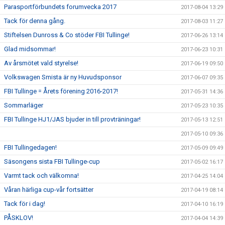
Parasportförbundets forumvecka 2017
2017-08-04 13:29
Tack för denna gång.
2017-08-03 11:27
Stiftelsen Dunross & Co stöder FBI Tullinge!
2017-06-26 13:14
Glad midsommar!
2017-06-23 10:31
Av årsmötet vald styrelse!
2017-06-19 09:50
Volkswagen Smista är ny Huvudsponsor
2017-06-07 09:35
FBI Tullinge = Årets förening 2016-2017!
2017-05-31 14:36
Sommarläger
2017-05-23 10:35
FBI Tullinge HJ1/JAS bjuder in till provträningar!
2017-05-13 12:51
2017-05-10 09:36
FBI Tullingedagen!
2017-05-09 09:49
Säsongens sista FBI Tullinge-cup
2017-05-02 16:17
Varmt tack och välkomna!
2017-04-25 14:04
Våran härliga cup-vår fortsätter
2017-04-19 08:14
Tack för i dag!
2017-04-10 16:19
PÅSKLOV!
2017-04-04 14:39