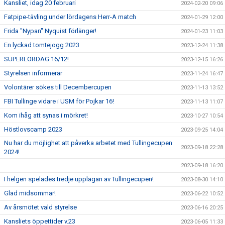
Kansliet, idag 20 februari
2024-02-20 09:06
Fatpipe-tävling under lördagens Herr-A match
2024-01-29 12:00
Frida "Nypan" Nyquist förlänger!
2024-01-23 11:03
En lyckad tomtejogg 2023
2023-12-24 11:38
SUPERLÖRDAG 16/12!
2023-12-15 16:26
Styrelsen informerar
2023-11-24 16:47
Volontärer sökes till Decembercupen
2023-11-13 13:52
FBI Tullinge vidare i USM för Pojkar 16!
2023-11-13 11:07
Kom ihåg att synas i mörkret!
2023-10-27 10:54
Höstlovscamp 2023
2023-09-25 14:04
Nu har du möjlighet att påverka arbetet med Tullingecupen
2023-09-18 22:28
2024!
2023-09-18 16:20
I helgen spelades tredje upplagan av Tullingecupen!
2023-08-30 14:10
Glad midsommar!
2023-06-22 10:52
Av årsmötet vald styrelse
2023-06-16 20:25
Kansliets öppettider v.23
2023-06-05 11:33