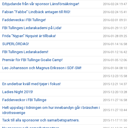
Erbjudande från vår sponsor Länsförsäkringar!
2016-02-24 19:47
Fabian "Fabbe" Lindbäck antagen till RIG!
2016-02-24 15:41
Faddervecka i FBI Tullinge!
2016-02-01 09:51
FBI Tullinges Ledarakademi på Lida!
2016-01-29 11:57
Frida "Nypan" Nyquist är tillbaka!
2016-01-28 09:25
SUPERLÖRDAG!
2016-01-14 16:58
FBI Tullinges Ledarakademi!
2016-01-12 16:42
Premiär för FBI Tullinge Goalie Camp!
2016-01-05 12:06
Leo Johansson och Magnus Eriksson i SDF-SM!
2016-01-04 08:10
2015-12-23 15:58
En underbar kväll med tjejer i fokus!
2015-12-21 14:37
Ladies Night 2015!
2015-12-20 13:28
Fadderveckor i FBI Tullinge
2015-11-27 16:58
Helt uppslag i tidningen om hur innebandyn går i bräschen i
2015-11-27 10:44
idrottssverige
Tack till alla sponsorer och samarbetspartners.
2015-11-17 11:50