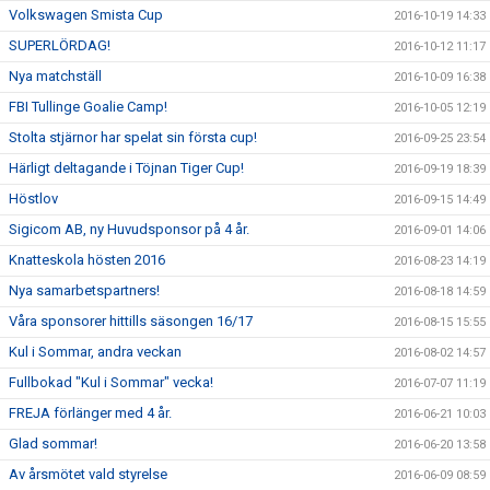
Volkswagen Smista Cup
2016-10-19 14:33
SUPERLÖRDAG!
2016-10-12 11:17
Nya matchställ
2016-10-09 16:38
FBI Tullinge Goalie Camp!
2016-10-05 12:19
Stolta stjärnor har spelat sin första cup!
2016-09-25 23:54
Härligt deltagande i Töjnan Tiger Cup!
2016-09-19 18:39
Höstlov
2016-09-15 14:49
Sigicom AB, ny Huvudsponsor på 4 år.
2016-09-01 14:06
Knatteskola hösten 2016
2016-08-23 14:19
Nya samarbetspartners!
2016-08-18 14:59
Våra sponsorer hittills säsongen 16/17
2016-08-15 15:55
Kul i Sommar, andra veckan
2016-08-02 14:57
Fullbokad "Kul i Sommar" vecka!
2016-07-07 11:19
FREJA förlänger med 4 år.
2016-06-21 10:03
Glad sommar!
2016-06-20 13:58
Av årsmötet vald styrelse
2016-06-09 08:59