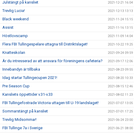
Julstängt på kansliet
2021-12-21 16:04
Trevlig Lucia!
2021-12-13 13:13
Black weekend
2021-11-24 15:15
Assist
2021-11-16 13:15
Höstlovscamp
2021-11-09 14:04
Flera FBI Tullingespelare uttagna till Distriktslaget!
2021-10-22 19:25
Knatteskolan
2021-09-24 09:59
Är du intresserad av att ansvara för föreningens cafeteria?
2021-09-17 12:06
Innebandyn är tillbaka
2021-08-23 09:55
Idag startar Tullingecupen 2021!
2021-08-20 10:33
Pre Season Cup
2021-08-15 12:46
Kansliets öppettider v.31-v.33
2021-08-02 11:23
FBI Tullingefostrade Victoria uttagen till U-19 landslaget!
2021-07-07 13:05
Sommarstängt på kansliet
2021-07-01 17:25
Trevlig Midsommar!
2021-06-24 23:00
FBI Tullinge 7a i Sverige
2021-06-21 08:00