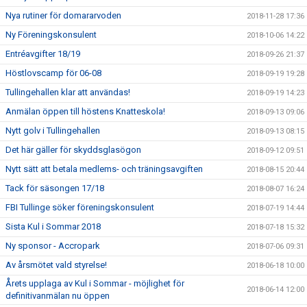
Nya rutiner för domararvoden
2018-11-28 17:36
Ny Föreningskonsulent
2018-10-06 14:22
Entréavgifter 18/19
2018-09-26 21:37
Höstlovscamp för 06-08
2018-09-19 19:28
Tullingehallen klar att användas!
2018-09-19 14:23
Anmälan öppen till höstens Knatteskola!
2018-09-13 09:06
Nytt golv i Tullingehallen
2018-09-13 08:15
Det här gäller för skyddsglasögon
2018-09-12 09:51
Nytt sätt att betala medlems- och träningsavgiften
2018-08-15 20:44
Tack för säsongen 17/18
2018-08-07 16:24
FBI Tullinge söker föreningskonsulent
2018-07-19 14:44
Sista Kul i Sommar 2018
2018-07-18 15:32
Ny sponsor - Accropark
2018-07-06 09:31
Av årsmötet vald styrelse!
2018-06-18 10:00
Årets upplaga av Kul i Sommar - möjlighet för
2018-06-14 12:00
definitivanmälan nu öppen