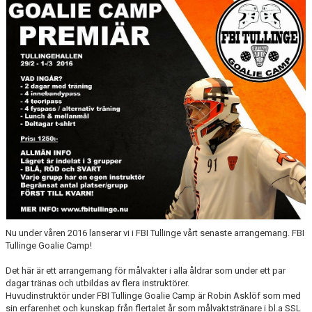
VÅRA PARTNERS
FRITIDSKORTET
NYHETER
PROFILKLÄDER
ÖVERGÅNGSANSVARIG OCH ÖVERGÅNGSPOLICY
PLAY IT FORWARD
FBI TULLINGE HALL OF FAME
Nu under våren 2016 lanserar vi i FBI Tullinge vårt senaste arrangemang. FBI
Tullinge Goalie Camp!
Det här är ett arrangemang för målvakter i alla åldrar som under ett par
dagar tränas och utbildas av flera instruktörer.
Huvudinstruktör under FBI Tullinge Goalie Camp är Robin Asklöf som med
sin erfarenhet och kunskap från flertalet år som målvaktstränare i bl.a SSL