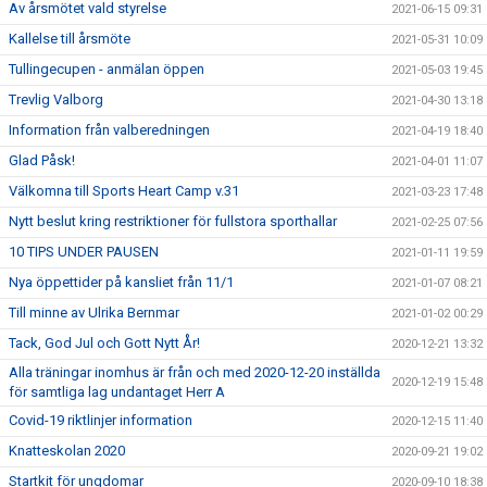
Av årsmötet vald styrelse
2021-06-15 09:31
Kallelse till årsmöte
2021-05-31 10:09
Tullingecupen - anmälan öppen
2021-05-03 19:45
Trevlig Valborg
2021-04-30 13:18
Information från valberedningen
2021-04-19 18:40
Glad Påsk!
2021-04-01 11:07
Välkomna till Sports Heart Camp v.31
2021-03-23 17:48
Nytt beslut kring restriktioner för fullstora sporthallar
2021-02-25 07:56
10 TIPS UNDER PAUSEN
2021-01-11 19:59
Nya öppettider på kansliet från 11/1
2021-01-07 08:21
Till minne av Ulrika Bernmar
2021-01-02 00:29
Tack, God Jul och Gott Nytt År!
2020-12-21 13:32
Alla träningar inomhus är från och med 2020-12-20 inställda
2020-12-19 15:48
för samtliga lag undantaget Herr A
Covid-19 riktlinjer information
2020-12-15 11:40
Knatteskolan 2020
2020-09-21 19:02
Startkit för ungdomar
2020-09-10 18:38