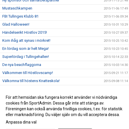
Ny sponsor och samarbetspartner
2015-11-13 21:48
Mustaschkampen
2015-11-06 17:49
FBI Tullinges Klubb 81
2015-11-06 09:34
Glad Halloween!
2015-10-31 10:29
Händelserikt Höstlov 2015!
2015-10-27 09:37
Kom ihåg att synas i mörkret!
2015-10-25 10:42
En lördag som är helt Mega!
2015-10-23 10:45
Superlördag i Tullingehallen!
2015-10-14 22:33
De nya beachflaggorna
2015-10-03 14:30
Välkommen till Höstlovscamp!
2015-09-21 11:17
Välkomna till höstens Knatteskola!
2015-09-08 11:14
Fantastisk helg för #FBI Tullingefamiljen!
2015-09-06 22:35
FBI Tullinge är en utmärkt förening!
För att hemsidan ska fungera korrekt använder vi nödvändiga
2015-09-03 17:10
cookies från SportAdmin. Dessa går inte att stänga av.
FBI Tullinge lanserar en ny hemsida!
2015-08-19 16:34
Föreningen kan också använda frivilliga cookies, t.ex. för statistik
eller marknadsföring. Du väljer själv om du vill acceptera dessa.
Anpassa dina val