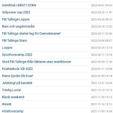
Semifinal i BÄST I STAN
2022-04-01 09:43
Girlpower cup 2022
2022-03-25 11:47
FBI Tullinge Loppis
2022-03-25 08:10
Barn och ungdomsråd
2022-03-18 12:22
FBI Tullinge startar lag för Damveteraner!
2022-03-17 22:46
FBI Tullinge Stars
2022-03-04 08:57
Loppis
2022-02-25 13:13
Sportlovscamp 2022
2022-02-11 14:18
Stöd FBI Tullinge ifrån läktaren utan restriktioner
2022-02-09 11:30
Knatteskola Vår 2022
2022-01-11 13:48
Reine Sjödin blir kvar!
2022-01-09 14:18
Julstängt på kansliet
2021-12-21 16:04
Trevlig Lucia!
2021-12-13 13:13
Black weekend
2021-11-24 15:15
Assist
2021-11-16 13:15
Höstlovscamp
2021-11-09 14:04