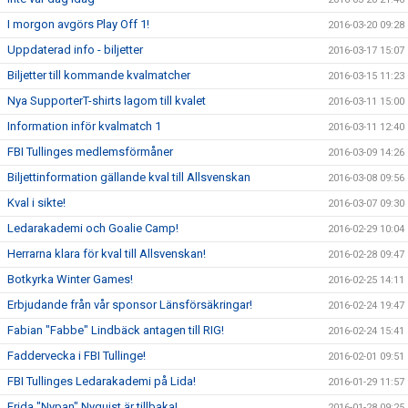
I morgon avgörs Play Off 1!
2016-03-20 09:28
Uppdaterad info - biljetter
2016-03-17 15:07
Biljetter till kommande kvalmatcher
2016-03-15 11:23
Nya SupporterT-shirts lagom till kvalet
2016-03-11 15:00
Information inför kvalmatch 1
2016-03-11 12:40
FBI Tullinges medlemsförmåner
2016-03-09 14:26
Biljettinformation gällande kval till Allsvenskan
2016-03-08 09:56
Kval i sikte!
2016-03-07 09:30
Ledarakademi och Goalie Camp!
2016-02-29 10:04
Herrarna klara för kval till Allsvenskan!
2016-02-28 09:47
Botkyrka Winter Games!
2016-02-25 14:11
Erbjudande från vår sponsor Länsförsäkringar!
2016-02-24 19:47
Fabian "Fabbe" Lindbäck antagen till RIG!
2016-02-24 15:41
Faddervecka i FBI Tullinge!
2016-02-01 09:51
FBI Tullinges Ledarakademi på Lida!
2016-01-29 11:57
Frida "Nypan" Nyquist är tillbaka!
2016-01-28 09:25