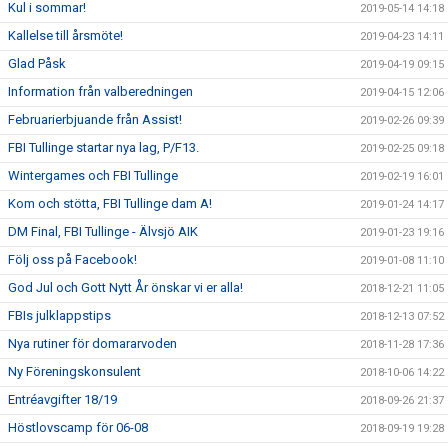
Kul i sommar!
2019-05-14 14:18
Kallelse till årsmöte!
2019-04-23 14:11
Glad Påsk
2019-04-19 09:15
Information från valberedningen
2019-04-15 12:06
Februarierbjuande från Assist!
2019-02-26 09:39
FBI Tullinge startar nya lag, P/F13.
2019-02-25 09:18
Wintergames och FBI Tullinge
2019-02-19 16:01
Kom och stötta, FBI Tullinge dam A!
2019-01-24 14:17
DM Final, FBI Tullinge - Älvsjö AIK
2019-01-23 19:16
Följ oss på Facebook!
2019-01-08 11:10
God Jul och Gott Nytt År önskar vi er alla!
2018-12-21 11:05
FBIs julklappstips
2018-12-13 07:52
Nya rutiner för domararvoden
2018-11-28 17:36
Ny Föreningskonsulent
2018-10-06 14:22
Entréavgifter 18/19
2018-09-26 21:37
Höstlovscamp för 06-08
2018-09-19 19:28