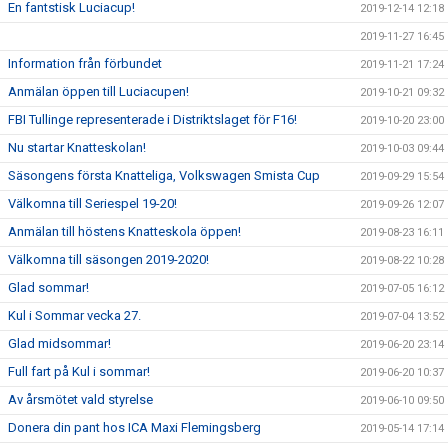
En fantstisk Luciacup!
2019-12-14 12:18
2019-11-27 16:45
Information från förbundet
2019-11-21 17:24
Anmälan öppen till Luciacupen!
2019-10-21 09:32
FBI Tullinge representerade i Distriktslaget för F16!
2019-10-20 23:00
Nu startar Knatteskolan!
2019-10-03 09:44
Säsongens första Knatteliga, Volkswagen Smista Cup
2019-09-29 15:54
Välkomna till Seriespel 19-20!
2019-09-26 12:07
Anmälan till höstens Knatteskola öppen!
2019-08-23 16:11
Välkomna till säsongen 2019-2020!
2019-08-22 10:28
Glad sommar!
2019-07-05 16:12
Kul i Sommar vecka 27.
2019-07-04 13:52
Glad midsommar!
2019-06-20 23:14
Full fart på Kul i sommar!
2019-06-20 10:37
Av årsmötet vald styrelse
2019-06-10 09:50
Donera din pant hos ICA Maxi Flemingsberg
2019-05-14 17:14