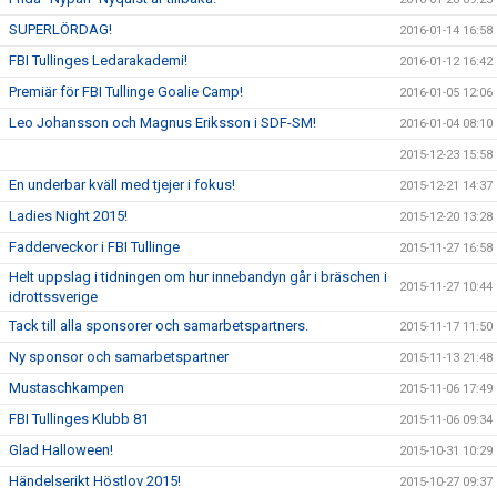
SUPERLÖRDAG!
2016-01-14 16:58
FBI Tullinges Ledarakademi!
2016-01-12 16:42
Premiär för FBI Tullinge Goalie Camp!
2016-01-05 12:06
Leo Johansson och Magnus Eriksson i SDF-SM!
2016-01-04 08:10
2015-12-23 15:58
En underbar kväll med tjejer i fokus!
2015-12-21 14:37
Ladies Night 2015!
2015-12-20 13:28
Fadderveckor i FBI Tullinge
2015-11-27 16:58
Helt uppslag i tidningen om hur innebandyn går i bräschen i
2015-11-27 10:44
idrottssverige
Tack till alla sponsorer och samarbetspartners.
2015-11-17 11:50
Ny sponsor och samarbetspartner
2015-11-13 21:48
Mustaschkampen
2015-11-06 17:49
FBI Tullinges Klubb 81
2015-11-06 09:34
Glad Halloween!
2015-10-31 10:29
Händelserikt Höstlov 2015!
2015-10-27 09:37