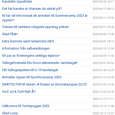
Kansliets öppettider
2023-04-24 18:17
Det här kanske är chansen du väntat på?
2023-04-12 08:15
Ni har väl inte missat att anmälan till Summercamp 2023 är
2023-04-11 10:54
öppen!?
Tränare till världens roligaste uppdrag sökes!
2023-04-11 09:30
Glad Påsk!
2023-04-06 17:00
Extra årsmöte samt ledarmöte 28/3
2023-03-07 18:12
Information från valberedningen
2023-02-10 15:59
Ett par av föreningens verkliga stjärnor!
2023-02-09 17:46
Tullingefostrade Elin Roos debuterade i landslaget!
2023-02-01 09:52
FBI Tullingespelare till U-19 landslaget
2023-01-30 16:29
Anmälan öppen till Sportlovscamp 2023
2023-01-13 10:39
GRATTIS F09 till silvret i A-finalen av Storvretacupen 22/23
2023-01-05 16:34
God Jul & Gott Nytt År!
2022-12-23 22:35
2022-12-19 17:11
Välkomna till Tomtejoggen 2022
2022-12-14 17:58
Glad Lucia
2022-12-13 10:27