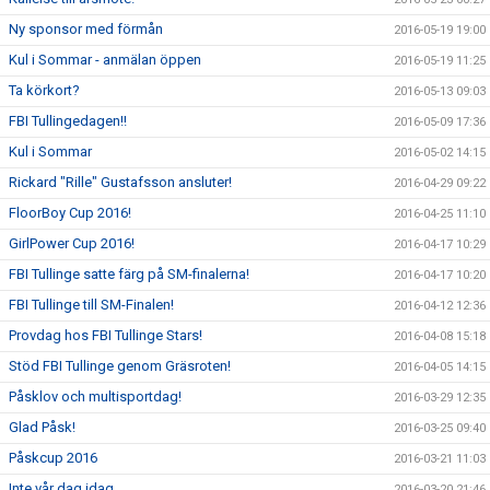
Ny sponsor med förmån
2016-05-19 19:00
Kul i Sommar - anmälan öppen
2016-05-19 11:25
Ta körkort?
2016-05-13 09:03
FBI Tullingedagen!!
2016-05-09 17:36
Kul i Sommar
2016-05-02 14:15
Rickard "Rille" Gustafsson ansluter!
2016-04-29 09:22
FloorBoy Cup 2016!
2016-04-25 11:10
GirlPower Cup 2016!
2016-04-17 10:29
FBI Tullinge satte färg på SM-finalerna!
2016-04-17 10:20
FBI Tullinge till SM-Finalen!
2016-04-12 12:36
Provdag hos FBI Tullinge Stars!
2016-04-08 15:18
Stöd FBI Tullinge genom Gräsroten!
2016-04-05 14:15
Påsklov och multisportdag!
2016-03-29 12:35
Glad Påsk!
2016-03-25 09:40
Påskcup 2016
2016-03-21 11:03
Inte vår dag idag
2016-03-20 21:46