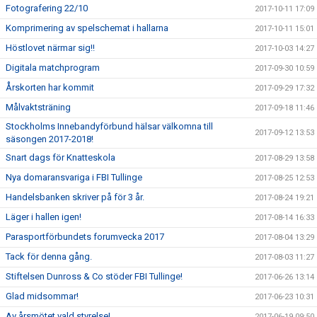
Fotografering 22/10
2017-10-11 17:09
Komprimering av spelschemat i hallarna
2017-10-11 15:01
Höstlovet närmar sig!!
2017-10-03 14:27
Digitala matchprogram
2017-09-30 10:59
Årskorten har kommit
2017-09-29 17:32
Målvaktsträning
2017-09-18 11:46
Stockholms Innebandyförbund hälsar välkomna till
2017-09-12 13:53
säsongen 2017-2018!
Snart dags för Knatteskola
2017-08-29 13:58
Nya domaransvariga i FBI Tullinge
2017-08-25 12:53
Handelsbanken skriver på för 3 år.
2017-08-24 19:21
Läger i hallen igen!
2017-08-14 16:33
Parasportförbundets forumvecka 2017
2017-08-04 13:29
Tack för denna gång.
2017-08-03 11:27
Stiftelsen Dunross & Co stöder FBI Tullinge!
2017-06-26 13:14
Glad midsommar!
2017-06-23 10:31
Av årsmötet vald styrelse!
2017-06-19 09:50