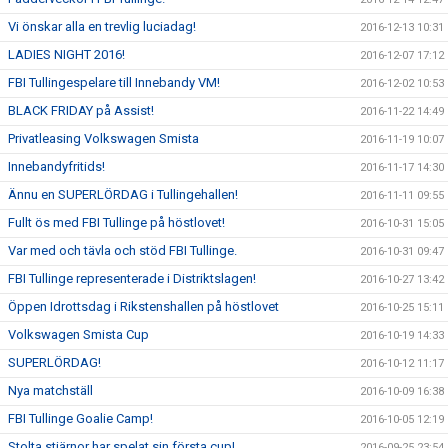
Vi önskar alla en trevlig luciadag!
2016-12-13 10:31
LADIES NIGHT 2016!
2016-12-07 17:12
FBI Tullingespelare till Innebandy VM!
2016-12-02 10:53
BLACK FRIDAY på Assist!
2016-11-22 14:49
Privatleasing Volkswagen Smista
2016-11-19 10:07
Innebandyfritids!
2016-11-17 14:30
Ännu en SUPERLÖRDAG i Tullingehallen!
2016-11-11 09:55
Fullt ös med FBI Tullinge på höstlovet!
2016-10-31 15:05
Var med och tävla och stöd FBI Tullinge.
2016-10-31 09:47
FBI Tullinge representerade i Distriktslagen!
2016-10-27 13:42
Öppen Idrottsdag i Rikstenshallen på höstlovet
2016-10-25 15:11
Volkswagen Smista Cup
2016-10-19 14:33
SUPERLÖRDAG!
2016-10-12 11:17
Nya matchställ
2016-10-09 16:38
FBI Tullinge Goalie Camp!
2016-10-05 12:19
Stolta stjärnor har spelat sin första cup!
2016-09-25 23:54