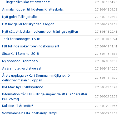
Tullingehallen klar att användas!
2018-09-19 14:23
Anmälan öppen till höstens Knatteskola!
2018-09-13 09:06
Nytt golv i Tullingehallen
2018-09-13 08:15
Det här gäller för skyddsglasögon
2018-09-12 09:51
Nytt sätt att betala medlems- och träningsavgiften
2018-08-15 20:44
Tack för säsongen 17/18
2018-08-07 16:24
FBI Tullinge söker föreningskonsulent
2018-07-19 14:44
Sista Kul i Sommar 2018
2018-07-18 15:32
Ny sponsor - Accropark
2018-07-06 09:31
Av årsmötet vald styrelse!
2018-06-18 10:00
Årets upplaga av Kul i Sommar - möjlighet för
2018-06-14 12:00
definitivanmälan nu öppen
ICA Maxi ny Huvudsponsor
2018-05-29 13:47
Information från FBI Tullinge angående att GDPR ersätter
2018-05-24 23:06
PUL 25 maj
Kallelse till Årsmöte!
2018-05-22 18:47
Sommarens bästa Innebandy Camp!
2018-05-22 18:03