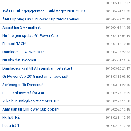
2018-05-12 11:07
Två FBI Tullingetjejer med i Guldsteget 2018-2019!
2018-04-24 18:23
Årets upplaga av GirlPower Cup färdigspelad!
2018-04-22 22:49
Assist har SM-finalfest
2018-04-19 11:58
Nu i helgen spelas GirlPower Cup!
2018-04-17 09:49
Ett stort TACK!
2018-04-12 10:48
Damlaget till Allsvenskan!!
2018-04-08 22:33
Nu ska det avgöras!
2018-04-04 16:16
Damlagets kval till Allsvenskan fortsätter!
2018-03-20 21:47
GirlPower Cup 2018 nästan fulltecknad!
2018-03-12 09:30
Serieseger för Damerna!
2018-03-04 20:30
BEIJER skriver på för 4 år.
2018-02-28 16:29
Vilka blir Botkyrkas stjärnor 2018?
2018-02-22 11:18
Anmälan till GirlPower Cup öppen!
2018-02-20 10:48
FRI ENTRÉ
2018-02-11 17:29
Ledarträff
2018-02-02 10:25