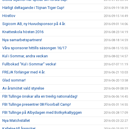
Härligt deltagande i Töjnan Tiger Cup!
2016-09-19 18:39
Höstlov
2016-09-15 14:49
Sigicom AB, ny Huvudsponsor på 4 år.
2016-09-01 14:06
Knatteskola hösten 2016
2016-08-23 14:19
Nya samarbetspartners!
2016-08-18 14:59
Våra sponsorer hittills säsongen 16/17
2016-08-15 15:55
Kul i Sommar, andra veckan
2016-08-02 14:57
Fullbokad "Kul i Sommar" vecka!
2016-07-07 11:19
FREJA förlänger med 4 år.
2016-06-21 10:03
Glad sommar!
2016-06-20 13:58
Av årsmötet vald styrelse
2016-06-09 08:59
FBI Tullinge önskar alla en trevlig nationaldag!
2016-06-06 14:45
FBI Tullinge presentrer 08 Floorball Camp!
2016-05-31 14:55
FBI Tullinge på Albydagen med BotkyrkaByggen
2016-05-28 17:09
Nya Matchstället
2016-05-23 22:27
Kallelse till årsmöte!
2016-05-23 00:27