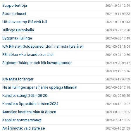
Supportertröja
2024-10-21 12:29
Sponsorhuset
2024-10-11 09:33
Höstlovscamp Blå nivå full
2024-10-07 09:43
Tullinge Hälsokälla
2024-09-27 12:20
Byggmax Tullinge
2024-09-25 12:49
ICA Riksten Guldsponsor dom närmsta fyra åren
2024-09-23 19:09
FBI söker vikarierande kanslist
2024-09-21 10:56
Sigicom förlänger och blir huvudsponsor
2024-09-20 08:47
2024-09-19 15:16
ICA Maxi förlänger
2024-09-19 08:03
Nu är Tullingecupens fjärde upplaga tillända!
2024-09-02 17:18
Kansliet stängt 2024-08-20
2024-08-20 09:55
Kansliets öppettider hösten 2024
2024-08-12 10:07
Anmälan knatteskolan är öppen
2024-08-06 10:55
Kansliet sommarstängt
2024-07-04 18:35
Av årsmötet vald styrelse
2024-06-16 21:03