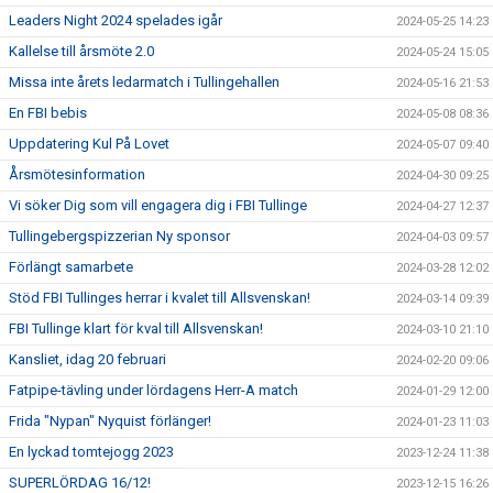
Leaders Night 2024 spelades igår
2024-05-25 14:23
Kallelse till årsmöte 2.0
2024-05-24 15:05
Missa inte årets ledarmatch i Tullingehallen
2024-05-16 21:53
En FBI bebis
2024-05-08 08:36
Uppdatering Kul På Lovet
2024-05-07 09:40
Årsmötesinformation
2024-04-30 09:25
Vi söker Dig som vill engagera dig i FBI Tullinge
2024-04-27 12:37
Tullingebergspizzerian Ny sponsor
2024-04-03 09:57
Förlängt samarbete
2024-03-28 12:02
Stöd FBI Tullinges herrar i kvalet till Allsvenskan!
2024-03-14 09:39
FBI Tullinge klart för kval till Allsvenskan!
2024-03-10 21:10
Kansliet, idag 20 februari
2024-02-20 09:06
Fatpipe-tävling under lördagens Herr-A match
2024-01-29 12:00
Frida "Nypan" Nyquist förlänger!
2024-01-23 11:03
En lyckad tomtejogg 2023
2023-12-24 11:38
SUPERLÖRDAG 16/12!
2023-12-15 16:26