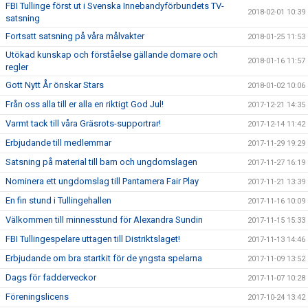
FBI Tullinge först ut i Svenska Innebandyförbundets TV-
2018-02-01 10:39
satsning
Fortsatt satsning på våra målvakter
2018-01-25 11:53
Utökad kunskap och förståelse gällande domare och
2018-01-16 11:57
regler
Gott Nytt År önskar Stars
2018-01-02 10:06
Från oss alla till er alla en riktigt God Jul!
2017-12-21 14:35
Varmt tack till våra Gräsrots-supportrar!
2017-12-14 11:42
Erbjudande till medlemmar
2017-11-29 19:29
Satsning på material till barn och ungdomslagen
2017-11-27 16:19
Nominera ett ungdomslag till Pantamera Fair Play
2017-11-21 13:39
En fin stund i Tullingehallen
2017-11-16 10:09
Välkommen till minnesstund för Alexandra Sundin
2017-11-15 15:33
FBI Tullingespelare uttagen till Distriktslaget!
2017-11-13 14:46
Erbjudande om bra startkit för de yngsta spelarna
2017-11-09 13:52
Dags för fadderveckor
2017-11-07 10:28
Föreningslicens
2017-10-24 13:42