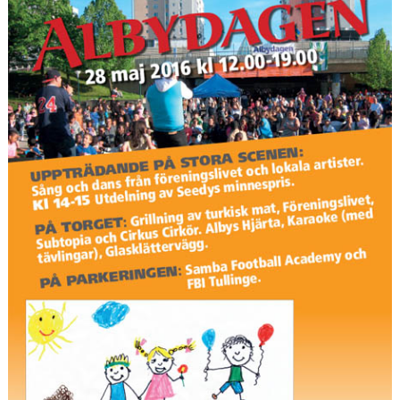
VÅRA PARTNERS
FRITIDSKORTET
NYHETER
PROFILKLÄDER
ÖVERGÅNGSANSVARIG OCH ÖVERGÅNGSPOLICY
PLAY IT FORWARD
FBI TULLINGE HALL OF FAME