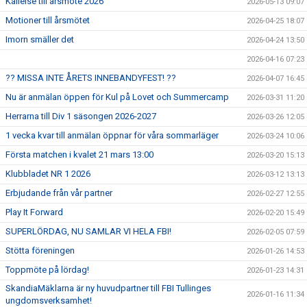
Kallelse till årsmöte 2026
2026-05-13 09:07
Motioner till årsmötet
2026-04-25 18:07
Imorn smäller det
2026-04-24 13:50
2026-04-16 07:23
?? MISSA INTE ÅRETS INNEBANDYFEST! ??
2026-04-07 16:45
Nu är anmälan öppen för Kul på Lovet och Summercamp
2026-03-31 11:20
Herrarna till Div 1 säsongen 2026-2027
2026-03-26 12:05
1 vecka kvar till anmälan öppnar för våra sommarläger
2026-03-24 10:06
Första matchen i kvalet 21 mars 13:00
2026-03-20 15:13
Klubbladet NR 1 2026
2026-03-12 13:13
Erbjudande från vår partner
2026-02-27 12:55
Play It Forward
2026-02-20 15:49
SUPERLÖRDAG, NU SAMLAR VI HELA FBI!
2026-02-05 07:59
Stötta föreningen
2026-01-26 14:53
Toppmöte på lördag!
2026-01-23 14:31
SkandiaMäklarna är ny huvudpartner till FBI Tullinges
2026-01-16 11:34
ungdomsverksamhet!