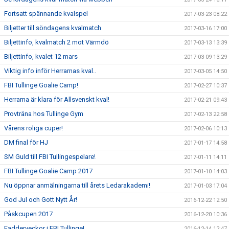
Fortsatt spännande kvalspel
2017-03-23 08:22
Biljetter till söndagens kvalmatch
2017-03-16 17:00
Biljettinfo, kvalmatch 2 mot Värmdö
2017-03-13 13:39
Biljettinfo, kvalet 12 mars
2017-03-09 13:29
Viktig info inför Herrarnas kval..
2017-03-05 14:50
FBI Tullinge Goalie Camp!
2017-02-27 10:37
Herrarna är klara för Allsvenskt kval!
2017-02-21 09:43
Provträna hos Tullinge Gym
2017-02-13 22:58
Vårens roliga cuper!
2017-02-06 10:13
DM final för HJ
2017-01-17 14:58
SM Guld till FBI Tullingespelare!
2017-01-11 14:11
FBI Tullinge Goalie Camp 2017
2017-01-10 14:03
Nu öppnar anmälningarna till årets Ledarakademi!
2017-01-03 17:04
God Jul och Gott Nytt År!
2016-12-22 12:50
Påskcupen 2017
2016-12-20 10:36
Fadderveckor i FBI Tullinge!
2016-12-14 12:47