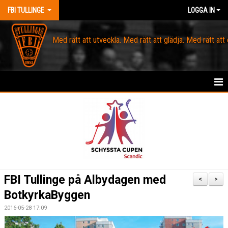
FBI TULLINGE
LOGGA IN
Med rätt att utveckla. Med rätt att glädja. Med rätt att
HEM
MEDLEM
OM FBI TULLINGE
DOMARE & MATCHLEDARE
FBI Tullinge på Albydagen med
<
>
BotkyrkaByggen
KANSLI
2016-05-28 17:09
KALENDER