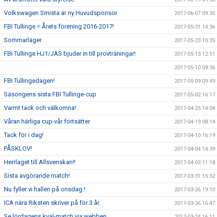
Volkswagen Smista är ny Huvudsponsor
2017-06-07 09:35
FBI Tullinge = Årets förening 2016-2017!
2017-05-31 14:36
Sommarläger
2017-05-23 10:35
FBI Tullinge HJ1/JAS bjuder in till provträningar!
2017-05-13 12:51
2017-05-10 09:36
FBI Tullingedagen!
2017-05-09 09:49
Säsongens sista FBI Tullinge-cup
2017-05-02 16:17
Varmt tack och välkomna!
2017-04-25 14:04
Våran härliga cup-vår fortsätter
2017-04-19 08:14
Tack för i dag!
2017-04-10 16:19
PÅSKLOV!
2017-04-04 14:39
Herrlaget till Allsvenskan!!
2017-04-03 11:18
Sista avgörande match!
2017-03-31 15:52
Nu fyller vi hallen på onsdag.!
2017-03-26 19:10
ICA nära Riksten skriver på för 3 år.
2017-03-26 16:47
Se lördagens kval-match via webben
2017-03-24 16:11