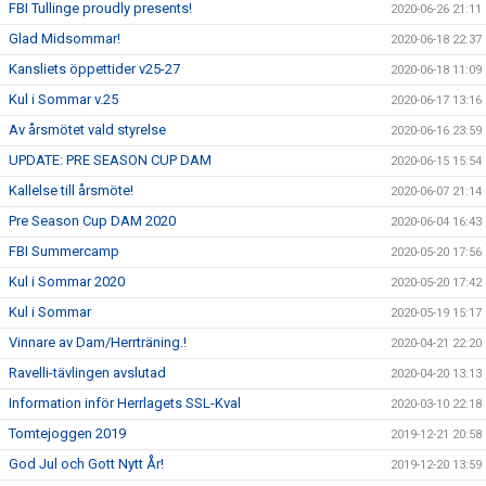
FBI Tullinge proudly presents!
2020-06-26 21:11
Glad Midsommar!
2020-06-18 22:37
Kansliets öppettider v25-27
2020-06-18 11:09
Kul i Sommar v.25
2020-06-17 13:16
Av årsmötet vald styrelse
2020-06-16 23:59
UPDATE: PRE SEASON CUP DAM
2020-06-15 15:54
Kallelse till årsmöte!
2020-06-07 21:14
Pre Season Cup DAM 2020
2020-06-04 16:43
FBI Summercamp
2020-05-20 17:56
Kul i Sommar 2020
2020-05-20 17:42
Kul i Sommar
2020-05-19 15:17
Vinnare av Dam/Herrträning.!
2020-04-21 22:20
Ravelli-tävlingen avslutad
2020-04-20 13:13
Information inför Herrlagets SSL-Kval
2020-03-10 22:18
Tomtejoggen 2019
2019-12-21 20:58
God Jul och Gott Nytt År!
2019-12-20 13:59