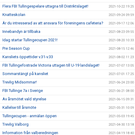
Flera FBI Tullingespelare uttagna till Distriktslaget!
2021-10-22 19:25
Knatteskolan
2021-09-24 09:59
Är du intresserad av att ansvara för föreningens cafeteria?
2021-09-17 12:06
Innebandyn är tillbaka
2021-08-23 09:55
Idag startar Tullingecupen 2021!
2021-08-20 10:33
Pre Season Cup
2021-08-15 12:46
Kansliets öppettider v.31-v.33
2021-08-02 11:23
FBI Tullingefostrade Victoria uttagen till U-19 landslaget!
2021-07-07 13:05
Sommarstängt på kansliet
2021-07-01 17:25
Trevlig Midsommar!
2021-06-24 23:00
FBI Tullinge 7a i Sverige
2021-06-21 08:00
Av årsmötet vald styrelse
2021-06-15 09:31
Kallelse till årsmöte
2021-05-31 10:09
Tullingecupen - anmälan öppen
2021-05-03 19:45
Trevlig Valborg
2021-04-30 13:18
Information från valberedningen
2021-04-19 18:40