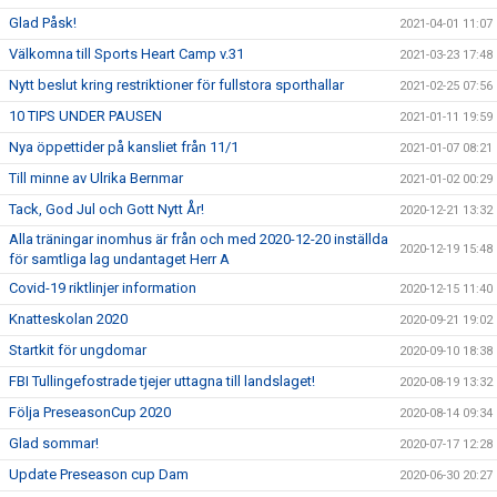
Glad Påsk!
2021-04-01 11:07
Välkomna till Sports Heart Camp v.31
2021-03-23 17:48
Nytt beslut kring restriktioner för fullstora sporthallar
2021-02-25 07:56
10 TIPS UNDER PAUSEN
2021-01-11 19:59
Nya öppettider på kansliet från 11/1
2021-01-07 08:21
Till minne av Ulrika Bernmar
2021-01-02 00:29
Tack, God Jul och Gott Nytt År!
2020-12-21 13:32
Alla träningar inomhus är från och med 2020-12-20 inställda
2020-12-19 15:48
för samtliga lag undantaget Herr A
Covid-19 riktlinjer information
2020-12-15 11:40
Knatteskolan 2020
2020-09-21 19:02
Startkit för ungdomar
2020-09-10 18:38
FBI Tullingefostrade tjejer uttagna till landslaget!
2020-08-19 13:32
Följa PreseasonCup 2020
2020-08-14 09:34
Glad sommar!
2020-07-17 12:28
Update Preseason cup Dam
2020-06-30 20:27