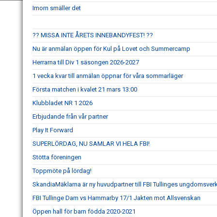
Imorn smäller det
?? MISSA INTE ÅRETS INNEBANDYFEST! ??
Nu är anmälan öppen för Kul på Lovet och Summercamp
Herrarna till Div 1 säsongen 2026-2027
1 vecka kvar till anmälan öppnar för våra sommarläger
Första matchen i kvalet 21 mars 13:00
Klubbladet NR 1 2026
Erbjudande från vår partner
Play It Forward
SUPERLÖRDAG, NU SAMLAR VI HELA FBI!
Stötta föreningen
Toppmöte på lördag!
SkandiaMäklarna är ny huvudpartner till FBI Tullinges ungdomsve
FBI Tullinge Dam vs Hammarby 17/1 Jakten mot Allsvenskan
Öppen hall för barn födda 2020-2021