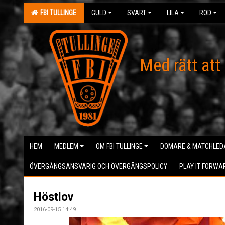
FBI TULLINGE
GULD
SVART
LILA
RÖD
Med rätt att
HEM
MEDLEM
OM FBI TULLINGE
DOMARE & MATCHLED
ÖVERGÅNGSANSVARIG OCH ÖVERGÅNGSPOLICY
PLAY IT FORWA
Höstlov
2016-09-15 14:49