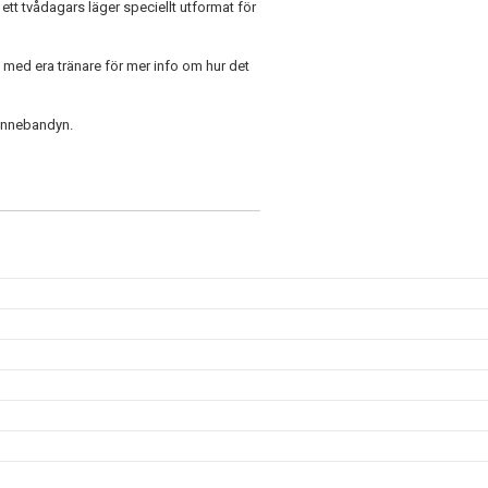
tt tvådagars läger speciellt utformat för
a med era tränare för mer info om hur det
 innebandyn.