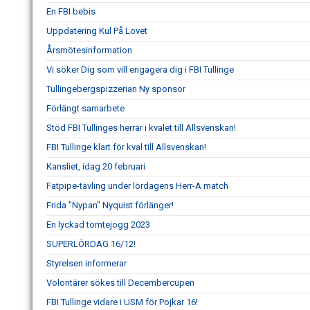
En FBI bebis
Uppdatering Kul På Lovet
Årsmötesinformation
Vi söker Dig som vill engagera dig i FBI Tullinge
Tullingebergspizzerian Ny sponsor
Förlängt samarbete
Stöd FBI Tullinges herrar i kvalet till Allsvenskan!
FBI Tullinge klart för kval till Allsvenskan!
Kansliet, idag 20 februari
Fatpipe-tävling under lördagens Herr-A match
Frida "Nypan" Nyquist förlänger!
En lyckad tomtejogg 2023
SUPERLÖRDAG 16/12!
Styrelsen informerar
Volontärer sökes till Decembercupen
FBI Tullinge vidare i USM för Pojkar 16!