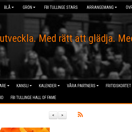
BLÅ
GRÖN
FBI TULLINGE STARS
ARRANGEMANG
ÖVR
 utveckla. Med rätt att glädja. Me
ARE
KANSLI
KALENDER
VÅRA PARTNERS
FRITIDSKORTET
RD
FBI TULLINGE HALL OF FAME
<
>