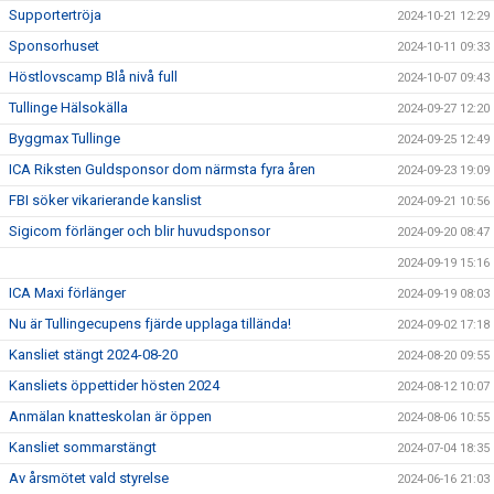
Supportertröja
2024-10-21 12:29
Sponsorhuset
2024-10-11 09:33
Höstlovscamp Blå nivå full
2024-10-07 09:43
Tullinge Hälsokälla
2024-09-27 12:20
Byggmax Tullinge
2024-09-25 12:49
ICA Riksten Guldsponsor dom närmsta fyra åren
2024-09-23 19:09
FBI söker vikarierande kanslist
2024-09-21 10:56
Sigicom förlänger och blir huvudsponsor
2024-09-20 08:47
2024-09-19 15:16
ICA Maxi förlänger
2024-09-19 08:03
Nu är Tullingecupens fjärde upplaga tillända!
2024-09-02 17:18
Kansliet stängt 2024-08-20
2024-08-20 09:55
Kansliets öppettider hösten 2024
2024-08-12 10:07
Anmälan knatteskolan är öppen
2024-08-06 10:55
Kansliet sommarstängt
2024-07-04 18:35
Av årsmötet vald styrelse
2024-06-16 21:03