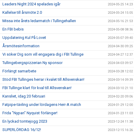
Leaders Night 2024 spelades igår
2024-05-25 14:23
Kallelse till årsmöte 2.0
2024-05-24 15:05
Missa inte årets ledarmatch i Tullingehallen
2024-05-16 21:53
En FBI bebis
2024-05-08 08:36
Uppdatering Kul På Lovet
2024-05-07 09:40
Årsmötesinformation
2024-04-30 09:25
Vi söker Dig som vill engagera dig i FBI Tullinge
2024-04-27 12:37
Tullingebergspizzerian Ny sponsor
2024-04-03 09:57
Förlängt samarbete
2024-03-28 12:02
Stöd FBI Tullinges herrar i kvalet till Allsvenskan!
2024-03-14 09:39
FBI Tullinge klart för kval till Allsvenskan!
2024-03-10 21:10
Kansliet, idag 20 februari
2024-02-20 09:06
Fatpipe-tävling under lördagens Herr-A match
2024-01-29 12:00
Frida "Nypan" Nyquist förlänger!
2024-01-23 11:03
En lyckad tomtejogg 2023
2023-12-24 11:38
SUPERLÖRDAG 16/12!
2023-12-15 16:26