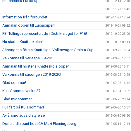
En fantstisk Luciacup!
2019-12-14 12:18
2019-11-27 16:45
Information från förbundet
2019-11-21 17:24
Anmälan öppen till Luciacupen!
2019-10-21 09:32
FBI Tullinge representerade i Distriktslaget för F16!
2019-10-20 23:00
Nu startar Knatteskolan!
2019-10-03 09:44
Säsongens första Knatteliga, Volkswagen Smista Cup
2019-09-29 15:54
Välkomna till Seriespel 19-20!
2019-09-26 12:07
Anmälan till höstens Knatteskola öppen!
2019-08-23 16:11
Välkomna till säsongen 2019-2020!
2019-08-22 10:28
Glad sommar!
2019-07-05 16:12
Kul i Sommar vecka 27.
2019-07-04 13:52
Glad midsommar!
2019-06-20 23:14
Full fart på Kul i sommar!
2019-06-20 10:37
Av årsmötet vald styrelse
2019-06-10 09:50
Donera din pant hos ICA Maxi Flemingsberg
2019-05-14 17:14