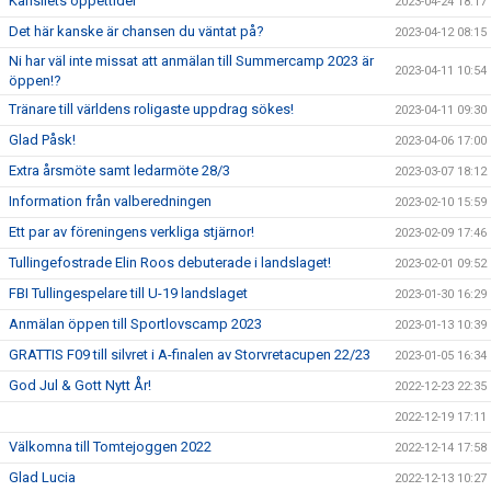
Kansliets öppettider
2023-04-24 18:17
Det här kanske är chansen du väntat på?
2023-04-12 08:15
Ni har väl inte missat att anmälan till Summercamp 2023 är
2023-04-11 10:54
öppen!?
Tränare till världens roligaste uppdrag sökes!
2023-04-11 09:30
Glad Påsk!
2023-04-06 17:00
Extra årsmöte samt ledarmöte 28/3
2023-03-07 18:12
Information från valberedningen
2023-02-10 15:59
Ett par av föreningens verkliga stjärnor!
2023-02-09 17:46
Tullingefostrade Elin Roos debuterade i landslaget!
2023-02-01 09:52
FBI Tullingespelare till U-19 landslaget
2023-01-30 16:29
Anmälan öppen till Sportlovscamp 2023
2023-01-13 10:39
GRATTIS F09 till silvret i A-finalen av Storvretacupen 22/23
2023-01-05 16:34
God Jul & Gott Nytt År!
2022-12-23 22:35
2022-12-19 17:11
Välkomna till Tomtejoggen 2022
2022-12-14 17:58
Glad Lucia
2022-12-13 10:27