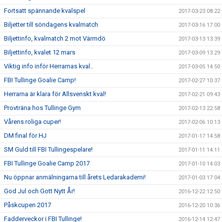
Fortsatt spännande kvalspel
2017-03-23 08:22
Biljetter till söndagens kvalmatch
2017-03-16 17:00
Biljettinfo, kvalmatch 2 mot Värmdö
2017-03-13 13:39
Biljettinfo, kvalet 12 mars
2017-03-09 13:29
Viktig info inför Herrarnas kval..
2017-03-05 14:50
FBI Tullinge Goalie Camp!
2017-02-27 10:37
Herrarna är klara för Allsvenskt kval!
2017-02-21 09:43
Provträna hos Tullinge Gym
2017-02-13 22:58
Vårens roliga cuper!
2017-02-06 10:13
DM final för HJ
2017-01-17 14:58
SM Guld till FBI Tullingespelare!
2017-01-11 14:11
FBI Tullinge Goalie Camp 2017
2017-01-10 14:03
Nu öppnar anmälningarna till årets Ledarakademi!
2017-01-03 17:04
God Jul och Gott Nytt År!
2016-12-22 12:50
Påskcupen 2017
2016-12-20 10:36
Fadderveckor i FBI Tullinge!
2016-12-14 12:47