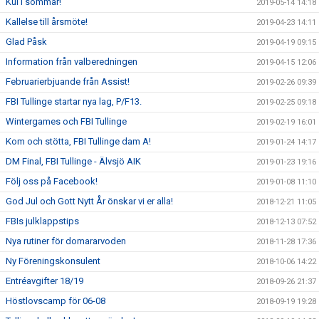
Kul i sommar!
2019-05-14 14:18
Kallelse till årsmöte!
2019-04-23 14:11
Glad Påsk
2019-04-19 09:15
Information från valberedningen
2019-04-15 12:06
Februarierbjuande från Assist!
2019-02-26 09:39
FBI Tullinge startar nya lag, P/F13.
2019-02-25 09:18
Wintergames och FBI Tullinge
2019-02-19 16:01
Kom och stötta, FBI Tullinge dam A!
2019-01-24 14:17
DM Final, FBI Tullinge - Älvsjö AIK
2019-01-23 19:16
Följ oss på Facebook!
2019-01-08 11:10
God Jul och Gott Nytt År önskar vi er alla!
2018-12-21 11:05
FBIs julklappstips
2018-12-13 07:52
Nya rutiner för domararvoden
2018-11-28 17:36
Ny Föreningskonsulent
2018-10-06 14:22
Entréavgifter 18/19
2018-09-26 21:37
Höstlovscamp för 06-08
2018-09-19 19:28