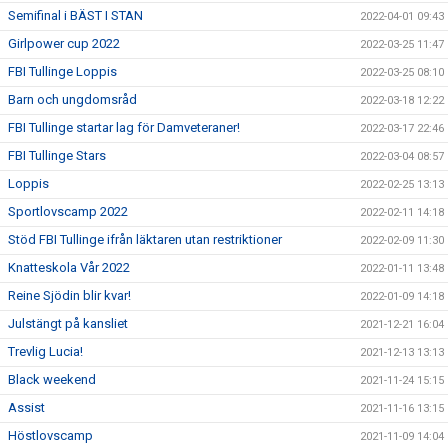
Semifinal i BÄST I STAN
2022-04-01 09:43
Girlpower cup 2022
2022-03-25 11:47
FBI Tullinge Loppis
2022-03-25 08:10
Barn och ungdomsråd
2022-03-18 12:22
FBI Tullinge startar lag för Damveteraner!
2022-03-17 22:46
FBI Tullinge Stars
2022-03-04 08:57
Loppis
2022-02-25 13:13
Sportlovscamp 2022
2022-02-11 14:18
Stöd FBI Tullinge ifrån läktaren utan restriktioner
2022-02-09 11:30
Knatteskola Vår 2022
2022-01-11 13:48
Reine Sjödin blir kvar!
2022-01-09 14:18
Julstängt på kansliet
2021-12-21 16:04
Trevlig Lucia!
2021-12-13 13:13
Black weekend
2021-11-24 15:15
Assist
2021-11-16 13:15
Höstlovscamp
2021-11-09 14:04