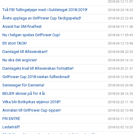
2018-05-12 11:07
Två FBI Tullingetjejer med i Guldsteget 2018-2019!
2018-04-24 18:23
Årets upplaga av GirlPower Cup färdigspelad!
2018-04-22 22:49
Assist har SM-finalfest
2018-04-19 11:58
Nu i helgen spelas GirlPower Cup!
2018-04-17 09:49
Ett stort TACK!
2018-04-12 10:48
Damlaget till Allsvenskan!!
2018-04-08 22:33
Nu ska det avgöras!
2018-04-04 16:16
Damlagets kval till Allsvenskan fortsätter!
2018-03-20 21:47
GirlPower Cup 2018 nästan fulltecknad!
2018-03-12 09:30
Serieseger för Damerna!
2018-03-04 20:30
BEIJER skriver på för 4 år.
2018-02-28 16:29
Vilka blir Botkyrkas stjärnor 2018?
2018-02-22 11:18
Anmälan till GirlPower Cup öppen!
2018-02-20 10:48
FRI ENTRÉ
2018-02-11 17:29
Ledarträff
2018-02-02 10:25