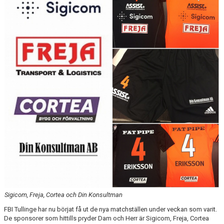
VÅRA PARTNERS
FRITIDSKORTET
NYHETER
PROFILKLÄDER
ÖVERGÅNGSANSVARIG OCH ÖVERGÅNGSPOLICY
PLAY IT FORWARD
FBI TULLINGE HALL OF FAME
Sigicom, Freja, Cortea och Din Konsultman
FBI Tullinge har nu börjat få ut de nya matchställen under veckan som varit.
De sponsorer som hittills pryder Dam och Herr är Sigicom, Freja, Cortea