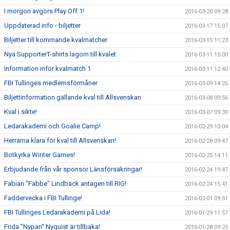
I morgon avgörs Play Off 1!
2016-03-20 09:28
Uppdaterad info - biljetter
2016-03-17 15:07
Biljetter till kommande kvalmatcher
2016-03-15 11:23
Nya SupporterT-shirts lagom till kvalet
2016-03-11 15:00
Information inför kvalmatch 1
2016-03-11 12:40
FBI Tullinges medlemsförmåner
2016-03-09 14:26
Biljettinformation gällande kval till Allsvenskan
2016-03-08 09:56
Kval i sikte!
2016-03-07 09:30
Ledarakademi och Goalie Camp!
2016-02-29 10:04
Herrarna klara för kval till Allsvenskan!
2016-02-28 09:47
Botkyrka Winter Games!
2016-02-25 14:11
Erbjudande från vår sponsor Länsförsäkringar!
2016-02-24 19:47
Fabian "Fabbe" Lindbäck antagen till RIG!
2016-02-24 15:41
Faddervecka i FBI Tullinge!
2016-02-01 09:51
FBI Tullinges Ledarakademi på Lida!
2016-01-29 11:57
Frida "Nypan" Nyquist är tillbaka!
2016-01-28 09:25