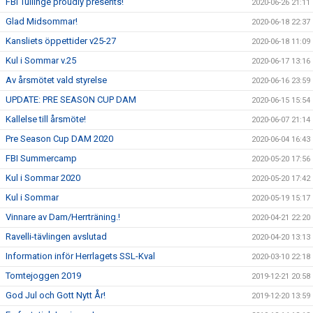
FBI Tullinge proudly presents!
2020-06-26 21:11
Glad Midsommar!
2020-06-18 22:37
Kansliets öppettider v25-27
2020-06-18 11:09
Kul i Sommar v.25
2020-06-17 13:16
Av årsmötet vald styrelse
2020-06-16 23:59
UPDATE: PRE SEASON CUP DAM
2020-06-15 15:54
Kallelse till årsmöte!
2020-06-07 21:14
Pre Season Cup DAM 2020
2020-06-04 16:43
FBI Summercamp
2020-05-20 17:56
Kul i Sommar 2020
2020-05-20 17:42
Kul i Sommar
2020-05-19 15:17
Vinnare av Dam/Herrträning.!
2020-04-21 22:20
Ravelli-tävlingen avslutad
2020-04-20 13:13
Information inför Herrlagets SSL-Kval
2020-03-10 22:18
Tomtejoggen 2019
2019-12-21 20:58
God Jul och Gott Nytt År!
2019-12-20 13:59