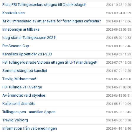
Flera FBI Tullingespelare uttagna till Distriktslaget!
2021-10-22 19:25
Knatteskolan
2021-09-24 09:59
Är du intresserad av att ansvara för föreningens cafeteria?
2021-09-17 12:06
Innebandyn är tillbaka
2021-08-23 09:55
Idag startar Tullingecupen 2021!
2021-08-20 10:33
Pre Season Cup
2021-08-15 12:46
Kansliets öppettider v.31-v.33
2021-08-02 11:23
FBI Tullingefostrade Victoria uttagen till U-19 landslaget!
2021-07-07 13:05
Sommarstängt på kansliet
2021-07-01 17:25
Trevlig Midsommar!
2021-06-24 23:00
FBI Tullinge 7a i Sverige
2021-06-21 08:00
Av årsmötet vald styrelse
2021-06-15 09:31
Kallelse till årsmöte
2021-05-31 10:09
Tullingecupen - anmälan öppen
2021-05-03 19:45
Trevlig Valborg
2021-04-30 13:18
Information från valberedningen
2021-04-19 18:40