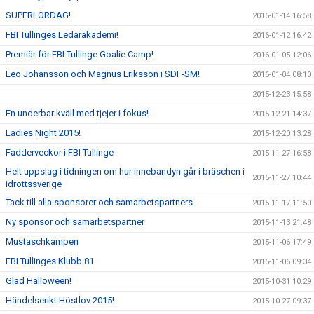
SUPERLÖRDAG!
2016-01-14 16:58
FBI Tullinges Ledarakademi!
2016-01-12 16:42
Premiär för FBI Tullinge Goalie Camp!
2016-01-05 12:06
Leo Johansson och Magnus Eriksson i SDF-SM!
2016-01-04 08:10
2015-12-23 15:58
En underbar kväll med tjejer i fokus!
2015-12-21 14:37
Ladies Night 2015!
2015-12-20 13:28
Fadderveckor i FBI Tullinge
2015-11-27 16:58
Helt uppslag i tidningen om hur innebandyn går i bräschen i
2015-11-27 10:44
idrottssverige
Tack till alla sponsorer och samarbetspartners.
2015-11-17 11:50
Ny sponsor och samarbetspartner
2015-11-13 21:48
Mustaschkampen
2015-11-06 17:49
FBI Tullinges Klubb 81
2015-11-06 09:34
Glad Halloween!
2015-10-31 10:29
Händelserikt Höstlov 2015!
2015-10-27 09:37