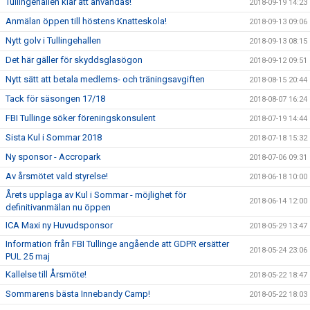
Tullingehallen klar att användas!
2018-09-19 14:23
Anmälan öppen till höstens Knatteskola!
2018-09-13 09:06
Nytt golv i Tullingehallen
2018-09-13 08:15
Det här gäller för skyddsglasögon
2018-09-12 09:51
Nytt sätt att betala medlems- och träningsavgiften
2018-08-15 20:44
Tack för säsongen 17/18
2018-08-07 16:24
FBI Tullinge söker föreningskonsulent
2018-07-19 14:44
Sista Kul i Sommar 2018
2018-07-18 15:32
Ny sponsor - Accropark
2018-07-06 09:31
Av årsmötet vald styrelse!
2018-06-18 10:00
Årets upplaga av Kul i Sommar - möjlighet för
2018-06-14 12:00
definitivanmälan nu öppen
ICA Maxi ny Huvudsponsor
2018-05-29 13:47
Information från FBI Tullinge angående att GDPR ersätter
2018-05-24 23:06
PUL 25 maj
Kallelse till Årsmöte!
2018-05-22 18:47
Sommarens bästa Innebandy Camp!
2018-05-22 18:03