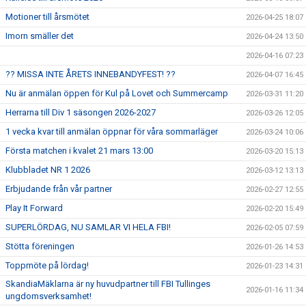
Motioner till årsmötet
2026-04-25 18:07
Imorn smäller det
2026-04-24 13:50
2026-04-16 07:23
?? MISSA INTE ÅRETS INNEBANDYFEST! ??
2026-04-07 16:45
Nu är anmälan öppen för Kul på Lovet och Summercamp
2026-03-31 11:20
Herrarna till Div 1 säsongen 2026-2027
2026-03-26 12:05
1 vecka kvar till anmälan öppnar för våra sommarläger
2026-03-24 10:06
Första matchen i kvalet 21 mars 13:00
2026-03-20 15:13
Klubbladet NR 1 2026
2026-03-12 13:13
Erbjudande från vår partner
2026-02-27 12:55
Play It Forward
2026-02-20 15:49
SUPERLÖRDAG, NU SAMLAR VI HELA FBI!
2026-02-05 07:59
Stötta föreningen
2026-01-26 14:53
Toppmöte på lördag!
2026-01-23 14:31
SkandiaMäklarna är ny huvudpartner till FBI Tullinges
2026-01-16 11:34
ungdomsverksamhet!