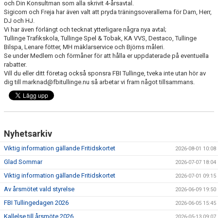
och Din Konsultman som alla skrivit 4-årsavtal.
Sigicom och Freja har även valt att pryda träningsoverallerna för Dam, Herr,
DJ och HJ.
Vi har även förlängt och tecknat ytterligare några nya avtal;
Tullinge Trafikskola, Tullinge Spel & Tobak, KA VVS, Destaco, Tullinge
Bilspa, Lenare fötter, MH mäklarservice och Björns måleri.
Se under Medlem och förmåner för att hålla er uppdaterade på eventuella
rabatter.
Vill du eller ditt företag också sponsra FBI Tullinge, tveka inte utan hör av
dig till marknad@fbitullinge.nu så arbetar vi fram något tillsammans.
Nyhetsarkiv
Viktig information gällande Fritidskortet
2026-08-01 10:08
Glad Sommar
2026-07-07 18:04
Viktig information gällande Fritidskortet
2026-07-01 09:15
Av årsmötet vald styrelse
2026-06-09 19:50
FBI Tullingedagen 2026
2026-06-05 15:45
Kallelse till årsmöte 2026
2026-05-13 09:07