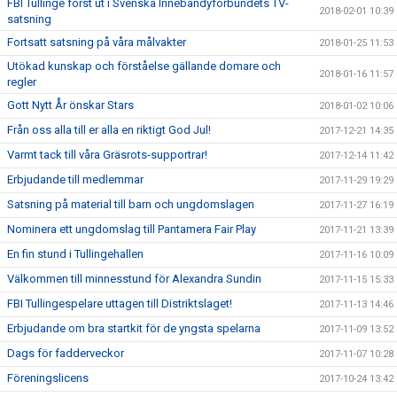
FBI Tullinge först ut i Svenska Innebandyförbundets TV-
2018-02-01 10:39
satsning
Fortsatt satsning på våra målvakter
2018-01-25 11:53
Utökad kunskap och förståelse gällande domare och
2018-01-16 11:57
regler
Gott Nytt År önskar Stars
2018-01-02 10:06
Från oss alla till er alla en riktigt God Jul!
2017-12-21 14:35
Varmt tack till våra Gräsrots-supportrar!
2017-12-14 11:42
Erbjudande till medlemmar
2017-11-29 19:29
Satsning på material till barn och ungdomslagen
2017-11-27 16:19
Nominera ett ungdomslag till Pantamera Fair Play
2017-11-21 13:39
En fin stund i Tullingehallen
2017-11-16 10:09
Välkommen till minnesstund för Alexandra Sundin
2017-11-15 15:33
FBI Tullingespelare uttagen till Distriktslaget!
2017-11-13 14:46
Erbjudande om bra startkit för de yngsta spelarna
2017-11-09 13:52
Dags för fadderveckor
2017-11-07 10:28
Föreningslicens
2017-10-24 13:42