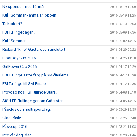
Ny sponsor med förmån
2016-05-19 19:00
Kul i Sommar - anmälan öppen
2016-05-19 11:25
Ta körkort?
2016-05-13 09:03
FBI Tullingedagen!!
2016-05-09 17:36
Kul i Sommar
2016-05-02 14:15
Rickard "Rille" Gustafsson ansluter!
2016-04-29 09:22
FloorBoy Cup 2016!
2016-04-25 11:10
GirlPower Cup 2016!
2016-04-17 10:29
FBI Tullinge satte färg på SM-finalerna!
2016-04-17 10:20
FBI Tullinge till SM-Finalen!
2016-04-12 12:36
Provdag hos FBI Tullinge Stars!
2016-04-08 15:18
Stöd FBI Tullinge genom Gräsroten!
2016-04-05 14:15
Påsklov och multisportdag!
2016-03-29 12:35
Glad Påsk!
2016-03-25 09:40
Påskcup 2016
2016-03-21 11:03
Inte vår dag idag
2016-03-20 21:46