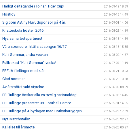
Härligt deltagande i Töjnan Tiger Cup!
2016-09-19 18:39
Höstlov
2016-09-15 14:49
Sigicom AB, ny Huvudsponsor på 4 år.
2016-09-01 14:06
Knatteskola hösten 2016
2016-08-23 14:19
Nya samarbetspartners!
2016-08-18 14:59
Våra sponsorer hittills säsongen 16/17
2016-08-15 15:55
Kul i Sommar, andra veckan
2016-08-02 14:57
Fullbokad "Kul i Sommar" vecka!
2016-07-07 11:19
FREJA förlänger med 4 år.
2016-06-21 10:03
Glad sommar!
2016-06-20 13:58
Av årsmötet vald styrelse
2016-06-09 08:59
FBI Tullinge önskar alla en trevlig nationaldag!
2016-06-06 14:45
FBI Tullinge presentrer 08 Floorball Camp!
2016-05-31 14:55
FBI Tullinge på Albydagen med BotkyrkaByggen
2016-05-28 17:09
Nya Matchstället
2016-05-23 22:27
Kallelse till årsmöte!
2016-05-23 00:27