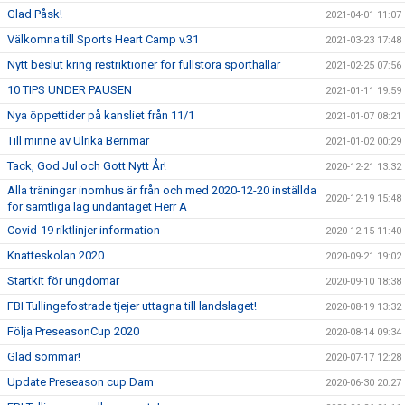
Glad Påsk!
2021-04-01 11:07
Välkomna till Sports Heart Camp v.31
2021-03-23 17:48
Nytt beslut kring restriktioner för fullstora sporthallar
2021-02-25 07:56
10 TIPS UNDER PAUSEN
2021-01-11 19:59
Nya öppettider på kansliet från 11/1
2021-01-07 08:21
Till minne av Ulrika Bernmar
2021-01-02 00:29
Tack, God Jul och Gott Nytt År!
2020-12-21 13:32
Alla träningar inomhus är från och med 2020-12-20 inställda
2020-12-19 15:48
för samtliga lag undantaget Herr A
Covid-19 riktlinjer information
2020-12-15 11:40
Knatteskolan 2020
2020-09-21 19:02
Startkit för ungdomar
2020-09-10 18:38
FBI Tullingefostrade tjejer uttagna till landslaget!
2020-08-19 13:32
Följa PreseasonCup 2020
2020-08-14 09:34
Glad sommar!
2020-07-17 12:28
Update Preseason cup Dam
2020-06-30 20:27