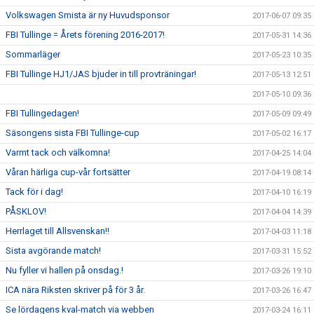
Volkswagen Smista är ny Huvudsponsor
2017-06-07 09:35
FBI Tullinge = Årets förening 2016-2017!
2017-05-31 14:36
Sommarläger
2017-05-23 10:35
FBI Tullinge HJ1/JAS bjuder in till provträningar!
2017-05-13 12:51
2017-05-10 09:36
FBI Tullingedagen!
2017-05-09 09:49
Säsongens sista FBI Tullinge-cup
2017-05-02 16:17
Varmt tack och välkomna!
2017-04-25 14:04
Våran härliga cup-vår fortsätter
2017-04-19 08:14
Tack för i dag!
2017-04-10 16:19
PÅSKLOV!
2017-04-04 14:39
Herrlaget till Allsvenskan!!
2017-04-03 11:18
Sista avgörande match!
2017-03-31 15:52
Nu fyller vi hallen på onsdag.!
2017-03-26 19:10
ICA nära Riksten skriver på för 3 år.
2017-03-26 16:47
Se lördagens kval-match via webben
2017-03-24 16:11