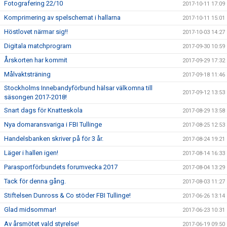
Fotografering 22/10
2017-10-11 17:09
Komprimering av spelschemat i hallarna
2017-10-11 15:01
Höstlovet närmar sig!!
2017-10-03 14:27
Digitala matchprogram
2017-09-30 10:59
Årskorten har kommit
2017-09-29 17:32
Målvaktsträning
2017-09-18 11:46
Stockholms Innebandyförbund hälsar välkomna till
2017-09-12 13:53
säsongen 2017-2018!
Snart dags för Knatteskola
2017-08-29 13:58
Nya domaransvariga i FBI Tullinge
2017-08-25 12:53
Handelsbanken skriver på för 3 år.
2017-08-24 19:21
Läger i hallen igen!
2017-08-14 16:33
Parasportförbundets forumvecka 2017
2017-08-04 13:29
Tack för denna gång.
2017-08-03 11:27
Stiftelsen Dunross & Co stöder FBI Tullinge!
2017-06-26 13:14
Glad midsommar!
2017-06-23 10:31
Av årsmötet vald styrelse!
2017-06-19 09:50