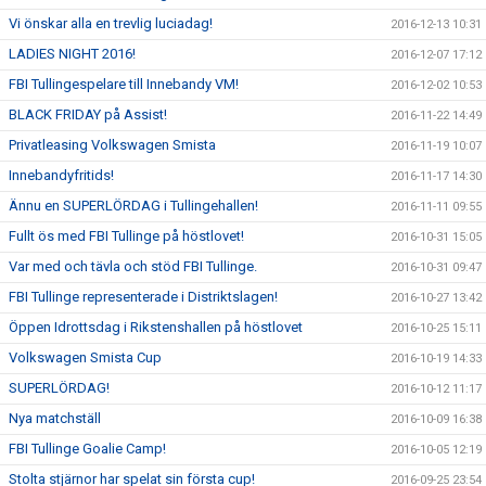
Vi önskar alla en trevlig luciadag!
2016-12-13 10:31
LADIES NIGHT 2016!
2016-12-07 17:12
FBI Tullingespelare till Innebandy VM!
2016-12-02 10:53
BLACK FRIDAY på Assist!
2016-11-22 14:49
Privatleasing Volkswagen Smista
2016-11-19 10:07
Innebandyfritids!
2016-11-17 14:30
Ännu en SUPERLÖRDAG i Tullingehallen!
2016-11-11 09:55
Fullt ös med FBI Tullinge på höstlovet!
2016-10-31 15:05
Var med och tävla och stöd FBI Tullinge.
2016-10-31 09:47
FBI Tullinge representerade i Distriktslagen!
2016-10-27 13:42
Öppen Idrottsdag i Rikstenshallen på höstlovet
2016-10-25 15:11
Volkswagen Smista Cup
2016-10-19 14:33
SUPERLÖRDAG!
2016-10-12 11:17
Nya matchställ
2016-10-09 16:38
FBI Tullinge Goalie Camp!
2016-10-05 12:19
Stolta stjärnor har spelat sin första cup!
2016-09-25 23:54