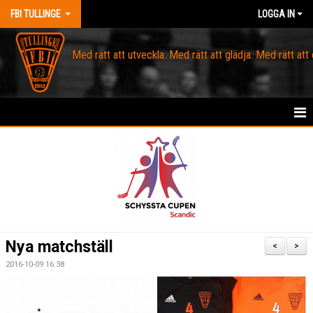
FBI TULLINGE
LOGGA IN
Med rätt att utveckla. Med rätt att glädja. Med rätt att
HEM
MEDLEM
OM FBI TULLINGE
DOMARE & MATCHLEDARE
Nya matchställ
<
>
KANSLI
2016-10-09 16:38
KALENDER