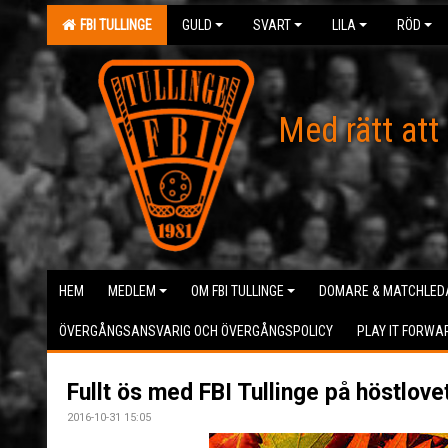
FBI TULLINGE
GULD
SVART
LILA
RÖD
Med rätt att
HEM
MEDLEM
OM FBI TULLINGE
DOMARE & MATCHLED
ÖVERGÅNGSANSVARIG OCH ÖVERGÅNGSPOLICY
PLAY IT FORWA
Fullt ös med FBI Tullinge på höstlovet
2016-10-31 15:05