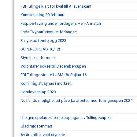
FBI Tullinge klart för kval till Allsvenskan!
Kansliet, idag 20 februari
Fatpipe-tävling under lördagens Herr-A match
Frida "Nypan" Nyquist förlänger!
En lyckad tomtejogg 2023
SUPERLÖRDAG 16/12!
Styrelsen informerar
Volontärer sökes till Decembercupen
FBI Tullinge vidare i USM för Pojkar 16!
Kom ihåg att synas i mörkret!
Höstlovscamp 2023
Nu har du möjlighet att påverka arbetet med Tullingecupen 2024!
I helgen spelades tredje upplagan av Tullingecupen!
Glad midsommar!
Av årsmötet vald styrelse