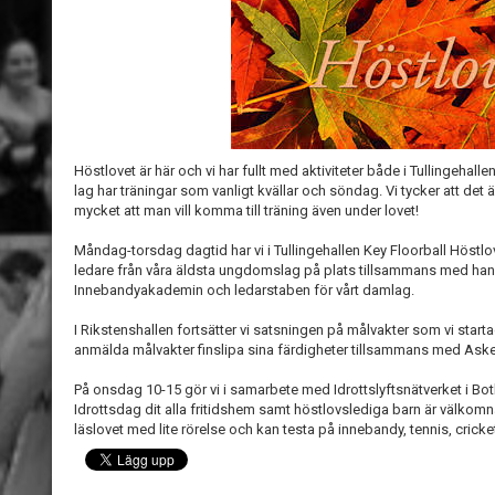
Höstlovet är här och vi har fullt med aktiviteter både i Tullingehalle
lag har träningar som vanligt kvällar och söndag. Vi tycker att det är
mycket att man vill komma till träning även under lovet!
Måndag-torsdag dagtid har vi i Tullingehallen Key Floorball Höstl
ledare från våra äldsta ungdomslag på plats tillsammans med ha
Innebandyakademin och ledarstaben för vårt damlag.
I Rikstenshallen fortsätter vi satsningen på målvakter som vi start
anmälda målvakter finslipa sina färdigheter tillsammans med Ask
På onsdag 10-15 gör vi i samarbete med Idrottslyftsnätverket i 
Idrottsdag dit alla fritidshem samt höstlovslediga barn är välkomna
läslovet med lite rörelse och kan testa på innebandy, tennis, crick