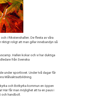
n och i Rikstenshallen. De flesta av våra
 riktigt roligt att man gillar innebandyn så
ovscamp. Hallen kokar och vi har duktiga
ndledare från Svenska
ade under sportlovet. Under två dagar får
ens Målvaktsutbildning.
Botkyrka och Botkyrka kommun en öppen
! Här får man möjlighet att ta en paus i
et och handboll.