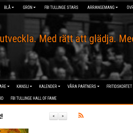
BLÅ
GRÖN
FBI TULLINGE STARS
ARRANGEMANG
ÖVR
 utveckla. Med rätt att glädja. Me
ARE
KANSLI
KALENDER
VÅRA PARTNERS
FRITIDSKORTET
RD
FBI TULLINGE HALL OF FAME
!
<
>