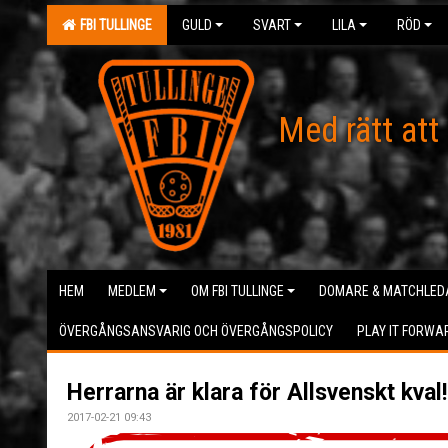
FBI TULLINGE
GULD
SVART
LILA
RÖD
Med rätt att
HEM
MEDLEM
OM FBI TULLINGE
DOMARE & MATCHLED
ÖVERGÅNGSANSVARIG OCH ÖVERGÅNGSPOLICY
PLAY IT FORWA
Herrarna är klara för Allsvenskt kval!
2017-02-21 09:43