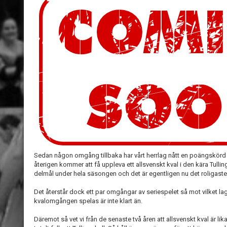
Sedan någon omgång tillbaka har vårt herrlag nått en poängskörd i
återigen kommer att få uppleva ett allsvenskt kval i den kära Tullinge
delmål under hela säsongen och det är egentligen nu det roligaste 
Det återstår dock ett par omgångar av seriespelet så mot vilket la
kvalomgången spelas är inte klart än.
Däremot så vet vi från de senaste två åren att allsvenskt kval är li