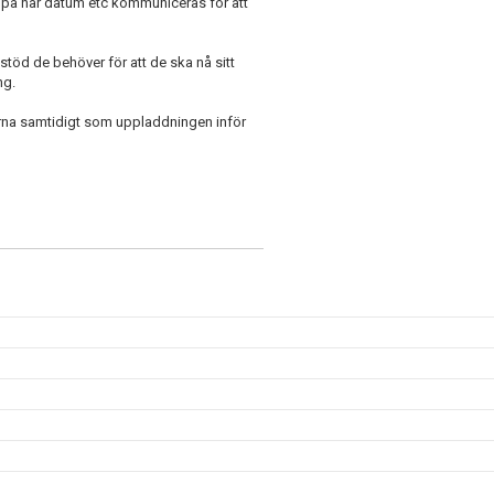
ed på när datum etc kommuniceras för att
et stöd de behöver för att de ska nå sitt
ng.
garna samtidigt som uppladdningen inför