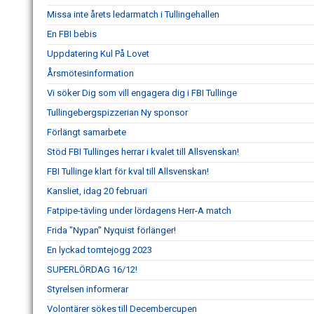
Missa inte årets ledarmatch i Tullingehallen
En FBI bebis
Uppdatering Kul På Lovet
Årsmötesinformation
Vi söker Dig som vill engagera dig i FBI Tullinge
Tullingebergspizzerian Ny sponsor
Förlängt samarbete
Stöd FBI Tullinges herrar i kvalet till Allsvenskan!
FBI Tullinge klart för kval till Allsvenskan!
Kansliet, idag 20 februari
Fatpipe-tävling under lördagens Herr-A match
Frida "Nypan" Nyquist förlänger!
En lyckad tomtejogg 2023
SUPERLÖRDAG 16/12!
Styrelsen informerar
Volontärer sökes till Decembercupen