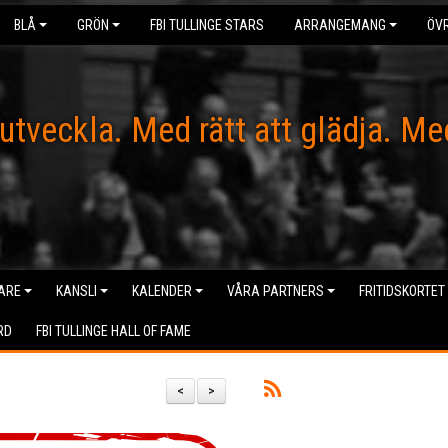
BLÅ
GRÖN
FBI TULLINGE STARS
ARRANGEMANG
ÖVR
 utveckla. Med rätt att glädja. Me
ARE
KANSLI
KALENDER
VÅRA PARTNERS
FRITIDSKORTET
RD
FBI TULLINGE HALL OF FAME
<
>