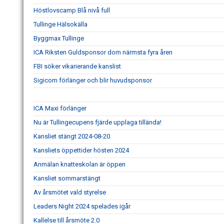
Höstlovscamp Blå nivå full
Tullinge Hälsokälla
Byggmax Tullinge
ICA Riksten Guldsponsor dom närmsta fyra åren
FBI söker vikarierande kanslist
Sigicom förlänger och blir huvudsponsor
ICA Maxi förlänger
Nu är Tullingecupens fjärde upplaga tillända!
Kansliet stängt 2024-08-20
Kansliets öppettider hösten 2024
Anmälan knatteskolan är öppen
Kansliet sommarstängt
Av årsmötet vald styrelse
Leaders Night 2024 spelades igår
Kallelse till årsmöte 2.0