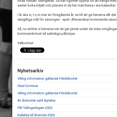
totalt fullsatt Tullingehall. Så håll ögonen öppna för att hänga m
sedan boka biljett och planera in de här matcherna i era kalendrar.
I år ska vi, t.o.m mer än föregående år, se till att ge herrarna allt d
slutgiltiga mål för säsongen - spel i Allsvenskan kommande säso
Så, nu stöttar vi herrarna när de ger järnet under de sista omgån
kommande kval så sakteliga påbörjas.
Välkomna!
Nyhetsarkiv
Viktig information gällande Fritidskortet
Glad Sommar
Viktig information gällande Fritidskortet
Av årsmötet vald styrelse
FBI Tullingedagen 2026
Kallelse till årsmöte 2026