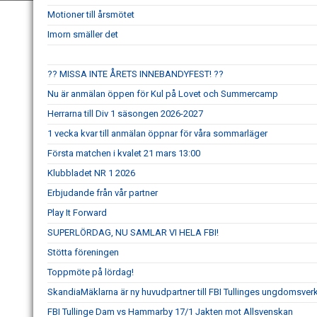
Motioner till årsmötet
Imorn smäller det
?? MISSA INTE ÅRETS INNEBANDYFEST! ??
Nu är anmälan öppen för Kul på Lovet och Summercamp
Herrarna till Div 1 säsongen 2026-2027
1 vecka kvar till anmälan öppnar för våra sommarläger
Första matchen i kvalet 21 mars 13:00
Klubbladet NR 1 2026
Erbjudande från vår partner
Play It Forward
SUPERLÖRDAG, NU SAMLAR VI HELA FBI!
Stötta föreningen
Toppmöte på lördag!
SkandiaMäklarna är ny huvudpartner till FBI Tullinges ungdomsve
FBI Tullinge Dam vs Hammarby 17/1 Jakten mot Allsvenskan