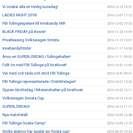
Vi önskar alla en trevlig luciadag!
2016-12-13 10:31
LADIES NIGHT 2016!
2016-12-07 17:12
FBI Tullingespelare till Innebandy VM!
2016-12-02 10:53
BLACK FRIDAY på Assist!
2016-11-22 14:49
Privatleasing Volkswagen Smista
2016-11-19 10:07
Innebandyfritids!
2016-11-17 14:30
Ännu en SUPERLÖRDAG i Tullingehallen!
2016-11-11 09:55
Fullt ös med FBI Tullinge på höstlovet!
2016-10-31 15:05
Var med och tävla och stöd FBI Tullinge.
2016-10-31 09:47
FBI Tullinge representerade i Distriktslagen!
2016-10-27 13:42
Öppen Idrottsdag i Rikstenshallen på höstlovet
2016-10-25 15:11
Volkswagen Smista Cup
2016-10-19 14:33
SUPERLÖRDAG!
2016-10-12 11:17
Nya matchställ
2016-10-09 16:38
FBI Tullinge Goalie Camp!
2016-10-05 12:19
Stolta stjärnor har spelat sin första cup!
2016-09-25 23:54