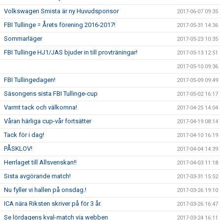
Volkswagen Smista är ny Huvudsponsor
2017-06-07 09:35
FBI Tullinge = Årets förening 2016-2017!
2017-05-31 14:36
Sommarläger
2017-05-23 10:35
FBI Tullinge HJ1/JAS bjuder in till provträningar!
2017-05-13 12:51
2017-05-10 09:36
FBI Tullingedagen!
2017-05-09 09:49
Säsongens sista FBI Tullinge-cup
2017-05-02 16:17
Varmt tack och välkomna!
2017-04-25 14:04
Våran härliga cup-vår fortsätter
2017-04-19 08:14
Tack för i dag!
2017-04-10 16:19
PÅSKLOV!
2017-04-04 14:39
Herrlaget till Allsvenskan!!
2017-04-03 11:18
Sista avgörande match!
2017-03-31 15:52
Nu fyller vi hallen på onsdag.!
2017-03-26 19:10
ICA nära Riksten skriver på för 3 år.
2017-03-26 16:47
Se lördagens kval-match via webben
2017-03-24 16:11