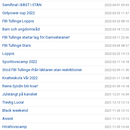
Semifinal i BÄST I STAN
2022-04-01 09:43
Girlpower cup 2022
2022-03-25 11:47
FBI Tullinge Loppis
2022-03-25 08:10
Barn och ungdomsråd
2022-03-18 12:22
FBI Tullinge startar lag för Damveteraner!
2022-03-17 22:46
FBI Tullinge Stars
2022-03-04 08:57
Loppis
2022-02-25 13:13
Sportlovscamp 2022
2022-02-11 14:18
Stöd FBI Tullinge ifrån läktaren utan restriktioner
2022-02-09 11:30
Knatteskola Vår 2022
2022-01-11 13:48
Reine Sjödin blir kvar!
2022-01-09 14:18
Julstängt på kansliet
2021-12-21 16:04
Trevlig Lucia!
2021-12-13 13:13
Black weekend
2021-11-24 15:15
Assist
2021-11-16 13:15
Höstlovscamp
2021-11-09 14:04