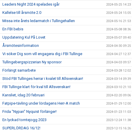
Leaders Night 2024 spelades igår
2024-05-25 14:23
Kallelse till årsmöte 2.0
2024-05-24 15:05
Missa inte årets ledarmatch i Tullingehallen
2024-05-16 21:53
En FBI bebis
2024-05-08 08:36
Uppdatering Kul På Lovet
2024-05-07 09:40
Årsmötesinformation
2024-04-30 09:25
Vi söker Dig som vill engagera dig i FBI Tullinge
2024-04-27 12:37
Tullingebergspizzerian Ny sponsor
2024-04-03 09:57
Förlängt samarbete
2024-03-28 12:02
Stöd FBI Tullinges herrar i kvalet till Allsvenskan!
2024-03-14 09:39
FBI Tullinge klart för kval till Allsvenskan!
2024-03-10 21:10
Kansliet, idag 20 februari
2024-02-20 09:06
Fatpipe-tävling under lördagens Herr-A match
2024-01-29 12:00
Frida "Nypan" Nyquist förlänger!
2024-01-23 11:03
En lyckad tomtejogg 2023
2023-12-24 11:38
SUPERLÖRDAG 16/12!
2023-12-15 16:26