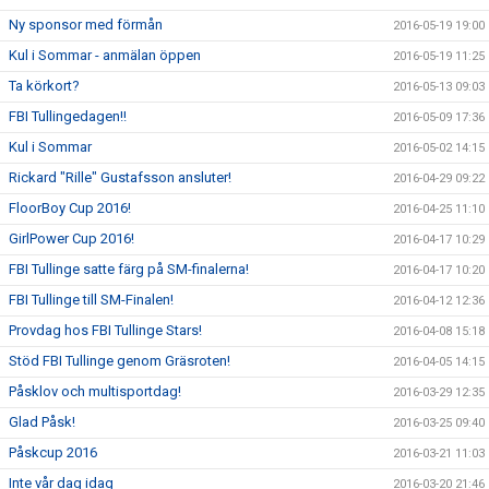
Ny sponsor med förmån
2016-05-19 19:00
Kul i Sommar - anmälan öppen
2016-05-19 11:25
Ta körkort?
2016-05-13 09:03
FBI Tullingedagen!!
2016-05-09 17:36
Kul i Sommar
2016-05-02 14:15
Rickard "Rille" Gustafsson ansluter!
2016-04-29 09:22
FloorBoy Cup 2016!
2016-04-25 11:10
GirlPower Cup 2016!
2016-04-17 10:29
FBI Tullinge satte färg på SM-finalerna!
2016-04-17 10:20
FBI Tullinge till SM-Finalen!
2016-04-12 12:36
Provdag hos FBI Tullinge Stars!
2016-04-08 15:18
Stöd FBI Tullinge genom Gräsroten!
2016-04-05 14:15
Påsklov och multisportdag!
2016-03-29 12:35
Glad Påsk!
2016-03-25 09:40
Påskcup 2016
2016-03-21 11:03
Inte vår dag idag
2016-03-20 21:46