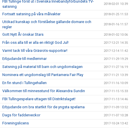
FBI Tullinge först ut i Svenska Innebandyförbundets TV-
2018-02-01 10:39
satsning
Fortsatt satsning på våra målvakter
2018-01-25 11:53
Utökad kunskap och förståelse gällande domare och
2018-01-16 11:57
regler
Gott Nytt År önskar Stars
2018-01-02 10:06
Från oss alla till er alla en riktigt God Jul!
2017-12-21 14:35
Varmt tack till våra Gräsrots-supportrar!
2017-12-14 11:42
Erbjudande till medlemmar
2017-11-29 19:29
Satsning på material till barn och ungdomslagen
2017-11-27 16:19
Nominera ett ungdomslag till Pantamera Fair Play
2017-11-21 13:39
En fin stund i Tullingehallen
2017-11-16 10:09
Välkommen till minnesstund för Alexandra Sundin
2017-11-15 15:33
FBI Tullingespelare uttagen till Distriktslaget!
2017-11-13 14:46
Erbjudande om bra startkit för de yngsta spelarna
2017-11-09 13:52
Dags för fadderveckor
2017-11-07 10:28
Föreningslicens
2017-10-24 13:42