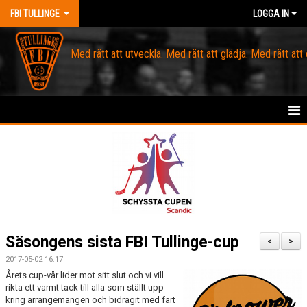
FBI TULLINGE
LOGGA IN
Med rätt att utveckla. Med rätt att glädja. Med rätt att
HEM
MEDLEM
OM FBI TULLINGE
DOMARE & MATCHLEDARE
Säsongens sista FBI Tullinge-cup
<
>
KANSLI
2017-05-02 16:17
Årets cup-vår lider mot sitt slut och vi vill
rikta ett varmt tack till alla som ställt upp
KALENDER
kring arrangemangen och bidragit med fart