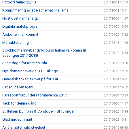
Fotografering 22/10
2017-10-11 17:09
Komprimering av spelschemat i hallarna
2017-10-11 15:01
Höstlovet närmar sig!!
2017-10-03 14:27
Digitala matchprogram
2017-09-30 10:59
Årskorten har kommit
2017-09-29 17:32
Målvaktsträning
2017-09-18 11:46
Stockholms Innebandyförbund hälsar välkomna till
2017-09-12 13:53
säsongen 2017-2018!
Snart dags för Knatteskola
2017-08-29 13:58
Nya domaransvariga i FBI Tullinge
2017-08-25 12:53
Handelsbanken skriver på för 3 år.
2017-08-24 19:21
Läger i hallen igen!
2017-08-14 16:33
Parasportförbundets forumvecka 2017
2017-08-04 13:29
Tack för denna gång.
2017-08-03 11:27
Stiftelsen Dunross & Co stöder FBI Tullinge!
2017-06-26 13:14
Glad midsommar!
2017-06-23 10:31
Av årsmötet vald styrelse!
2017-06-19 09:50