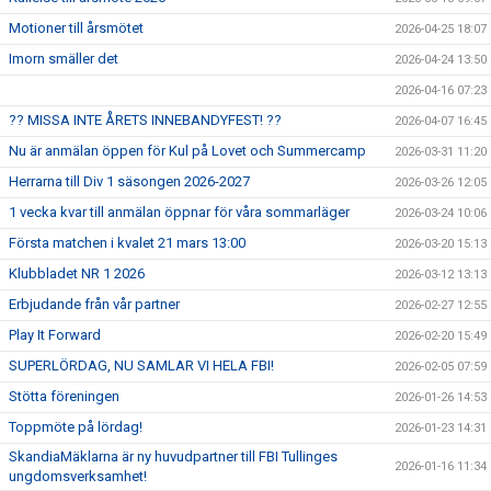
Motioner till årsmötet
2026-04-25 18:07
Imorn smäller det
2026-04-24 13:50
2026-04-16 07:23
?? MISSA INTE ÅRETS INNEBANDYFEST! ??
2026-04-07 16:45
Nu är anmälan öppen för Kul på Lovet och Summercamp
2026-03-31 11:20
Herrarna till Div 1 säsongen 2026-2027
2026-03-26 12:05
1 vecka kvar till anmälan öppnar för våra sommarläger
2026-03-24 10:06
Första matchen i kvalet 21 mars 13:00
2026-03-20 15:13
Klubbladet NR 1 2026
2026-03-12 13:13
Erbjudande från vår partner
2026-02-27 12:55
Play It Forward
2026-02-20 15:49
SUPERLÖRDAG, NU SAMLAR VI HELA FBI!
2026-02-05 07:59
Stötta föreningen
2026-01-26 14:53
Toppmöte på lördag!
2026-01-23 14:31
SkandiaMäklarna är ny huvudpartner till FBI Tullinges
2026-01-16 11:34
ungdomsverksamhet!