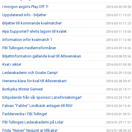
I morgon avgörs Play Off 1!
2016-03-20 09:28
Uppdaterad info - biljetter
2016-03-17 15:07
Biljetter till kommande kvalmatcher
2016-03-15 11:23
Nya SupporterT-shirts lagom till kvalet
2016-03-11 15:00
Information inför kvalmatch 1
2016-03-11 12:40
FBI Tullinges medlemsförmåner
2016-03-09 14:26
Biljettinformation gällande kval till Allsvenskan
2016-03-08 09:56
Kval i sikte!
2016-03-07 09:30
Ledarakademi och Goalie Camp!
2016-02-29 10:04
Herrarna klara för kval till Allsvenskan!
2016-02-28 09:47
Botkyrka Winter Games!
2016-02-25 14:11
Erbjudande från vår sponsor Länsförsäkringar!
2016-02-24 19:47
Fabian "Fabbe" Lindbäck antagen till RIG!
2016-02-24 15:41
Faddervecka i FBI Tullinge!
2016-02-01 09:51
FBI Tullinges Ledarakademi på Lida!
2016-01-29 11:57
Frida "Nypan" Nyquist är tillbaka!
2016-01-28 09:25