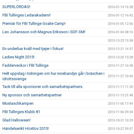
SUPERLÖRDAG!
2016-01-14 16:58
FBI Tullinges Ledarakademi!
2016-01-12 16:42
Premiär för FBI Tullinge Goalie Camp!
2016-01-05 12:06
Leo Johansson och Magnus Eriksson i SDF-SM!
2016-01-04 08:10
2015-12-23 15:58
En underbar kväll med tjejer i fokus!
2015-12-21 14:37
Ladies Night 2015!
2015-12-20 13:28
Fadderveckor i FBI Tullinge
2015-11-27 16:58
Helt uppslag i tidningen om hur innebandyn går i bräschen i
2015-11-27 10:44
idrottssverige
Tack till alla sponsorer och samarbetspartners.
2015-11-17 11:50
Ny sponsor och samarbetspartner
2015-11-13 21:48
Mustaschkampen
2015-11-06 17:49
FBI Tullinges Klubb 81
2015-11-06 09:34
Glad Halloween!
2015-10-31 10:29
Händelserikt Höstlov 2015!
2015-10-27 09:37