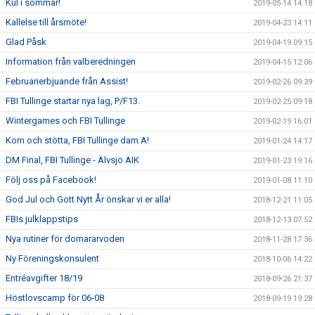
Kul i sommar!
2019-05-14 14:18
Kallelse till årsmöte!
2019-04-23 14:11
Glad Påsk
2019-04-19 09:15
Information från valberedningen
2019-04-15 12:06
Februarierbjuande från Assist!
2019-02-26 09:39
FBI Tullinge startar nya lag, P/F13.
2019-02-25 09:18
Wintergames och FBI Tullinge
2019-02-19 16:01
Kom och stötta, FBI Tullinge dam A!
2019-01-24 14:17
DM Final, FBI Tullinge - Älvsjö AIK
2019-01-23 19:16
Följ oss på Facebook!
2019-01-08 11:10
God Jul och Gott Nytt År önskar vi er alla!
2018-12-21 11:05
FBIs julklappstips
2018-12-13 07:52
Nya rutiner för domararvoden
2018-11-28 17:36
Ny Föreningskonsulent
2018-10-06 14:22
Entréavgifter 18/19
2018-09-26 21:37
Höstlovscamp för 06-08
2018-09-19 19:28