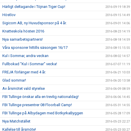
Härligt deltagande i Töjnan Tiger Cup!
2016-09-19 18:39
Höstlov
2016-09-15 14:49
Sigicom AB, ny Huvudsponsor på 4 år.
2016-09-01 14:06
Knatteskola hösten 2016
2016-08-23 14:19
Nya samarbetspartners!
2016-08-18 14:59
Våra sponsorer hittills säsongen 16/17
2016-08-15 15:55
Kul i Sommar, andra veckan
2016-08-02 14:57
Fullbokad "Kul i Sommar" vecka!
2016-07-07 11:19
FREJA förlänger med 4 år.
2016-06-21 10:03
Glad sommar!
2016-06-20 13:58
Av årsmötet vald styrelse
2016-06-09 08:59
FBI Tullinge önskar alla en trevlig nationaldag!
2016-06-06 14:45
FBI Tullinge presentrer 08 Floorball Camp!
2016-05-31 14:55
FBI Tullinge på Albydagen med BotkyrkaByggen
2016-05-28 17:09
Nya Matchstället
2016-05-23 22:27
Kallelse till årsmöte!
2016-05-23 00:27