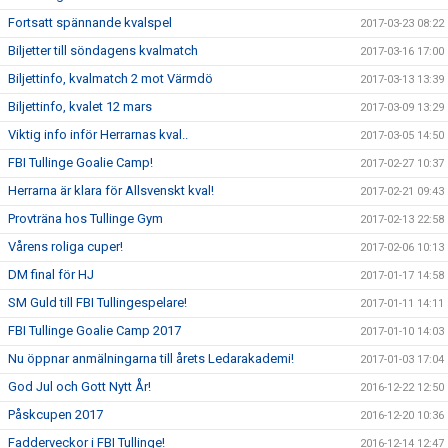
Fortsatt spännande kvalspel
2017-03-23 08:22
Biljetter till söndagens kvalmatch
2017-03-16 17:00
Biljettinfo, kvalmatch 2 mot Värmdö
2017-03-13 13:39
Biljettinfo, kvalet 12 mars
2017-03-09 13:29
Viktig info inför Herrarnas kval..
2017-03-05 14:50
FBI Tullinge Goalie Camp!
2017-02-27 10:37
Herrarna är klara för Allsvenskt kval!
2017-02-21 09:43
Provträna hos Tullinge Gym
2017-02-13 22:58
Vårens roliga cuper!
2017-02-06 10:13
DM final för HJ
2017-01-17 14:58
SM Guld till FBI Tullingespelare!
2017-01-11 14:11
FBI Tullinge Goalie Camp 2017
2017-01-10 14:03
Nu öppnar anmälningarna till årets Ledarakademi!
2017-01-03 17:04
God Jul och Gott Nytt År!
2016-12-22 12:50
Påskcupen 2017
2016-12-20 10:36
Fadderveckor i FBI Tullinge!
2016-12-14 12:47