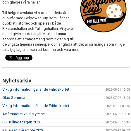
och glädje i våra hallar.
VÅRA PARTNERS
Till helgen avslutar vi storstilat detta års
cup-vår med Girlpower Cup som i år har
FRITIDSKORTET
dubblat i storlek och spelas i både
Rikstenshallen och Tullingehallen. Vi tycker
NYHETER
naturligtvis att det är jättekul att kunna
anordna ett arrangemang som riktar sig till
de yngsta tjejerna i seriespel och är glada att det är så många som vill ge
PROFILKLÄDER
sina tjej-lag chansen att komma och vara med.
ÖVERGÅNGSANSVARIG OCH ÖVERGÅNGSPOLICY
PLAY IT FORWARD
Nyhetsarkiv
FBI TULLINGE HALL OF FAME
Viktig information gällande Fritidskortet
2026-08-01 10:08
Glad Sommar
2026-07-07 18:04
Viktig information gällande Fritidskortet
2026-07-01 09:15
Av årsmötet vald styrelse
2026-06-09 19:50
FBI Tullingedagen 2026
2026-06-05 15:45
Kallelse till årsmöte 2026
2026-05-13 09:07