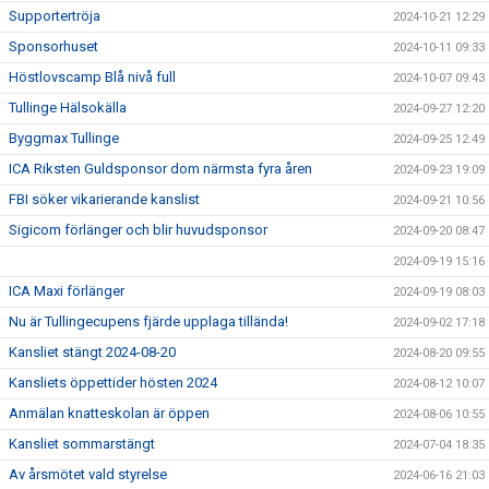
Supportertröja
2024-10-21 12:29
Sponsorhuset
2024-10-11 09:33
Höstlovscamp Blå nivå full
2024-10-07 09:43
Tullinge Hälsokälla
2024-09-27 12:20
Byggmax Tullinge
2024-09-25 12:49
ICA Riksten Guldsponsor dom närmsta fyra åren
2024-09-23 19:09
FBI söker vikarierande kanslist
2024-09-21 10:56
Sigicom förlänger och blir huvudsponsor
2024-09-20 08:47
2024-09-19 15:16
ICA Maxi förlänger
2024-09-19 08:03
Nu är Tullingecupens fjärde upplaga tillända!
2024-09-02 17:18
Kansliet stängt 2024-08-20
2024-08-20 09:55
Kansliets öppettider hösten 2024
2024-08-12 10:07
Anmälan knatteskolan är öppen
2024-08-06 10:55
Kansliet sommarstängt
2024-07-04 18:35
Av årsmötet vald styrelse
2024-06-16 21:03