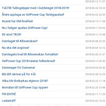
2018-05-12 11:07
Två FBI Tullingetjejer med i Guldsteget 2018-2019!
2018-04-24 18:23
Årets upplaga av GirlPower Cup färdigspelad!
2018-04-22 22:49
Assist har SM-finalfest
2018-04-19 11:58
Nu i helgen spelas GirlPower Cup!
2018-04-17 09:49
Ett stort TACK!
2018-04-12 10:48
Damlaget till Allsvenskan!!
2018-04-08 22:33
Nu ska det avgöras!
2018-04-04 16:16
Damlagets kval till Allsvenskan fortsätter!
2018-03-20 21:47
GirlPower Cup 2018 nästan fulltecknad!
2018-03-12 09:30
Serieseger för Damerna!
2018-03-04 20:30
BEIJER skriver på för 4 år.
2018-02-28 16:29
Vilka blir Botkyrkas stjärnor 2018?
2018-02-22 11:18
Anmälan till GirlPower Cup öppen!
2018-02-20 10:48
FRI ENTRÉ
2018-02-11 17:29
Ledarträff
2018-02-02 10:25