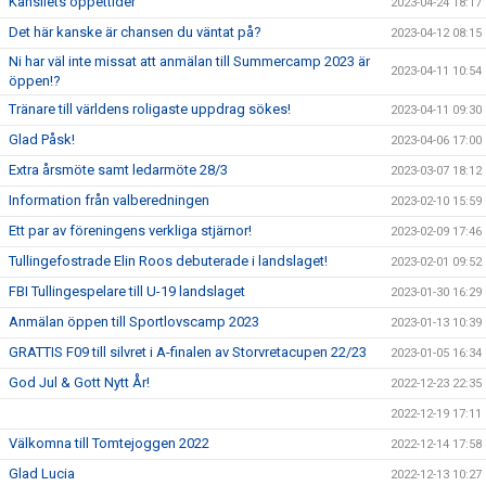
Kansliets öppettider
2023-04-24 18:17
Det här kanske är chansen du väntat på?
2023-04-12 08:15
Ni har väl inte missat att anmälan till Summercamp 2023 är
2023-04-11 10:54
öppen!?
Tränare till världens roligaste uppdrag sökes!
2023-04-11 09:30
Glad Påsk!
2023-04-06 17:00
Extra årsmöte samt ledarmöte 28/3
2023-03-07 18:12
Information från valberedningen
2023-02-10 15:59
Ett par av föreningens verkliga stjärnor!
2023-02-09 17:46
Tullingefostrade Elin Roos debuterade i landslaget!
2023-02-01 09:52
FBI Tullingespelare till U-19 landslaget
2023-01-30 16:29
Anmälan öppen till Sportlovscamp 2023
2023-01-13 10:39
GRATTIS F09 till silvret i A-finalen av Storvretacupen 22/23
2023-01-05 16:34
God Jul & Gott Nytt År!
2022-12-23 22:35
2022-12-19 17:11
Välkomna till Tomtejoggen 2022
2022-12-14 17:58
Glad Lucia
2022-12-13 10:27