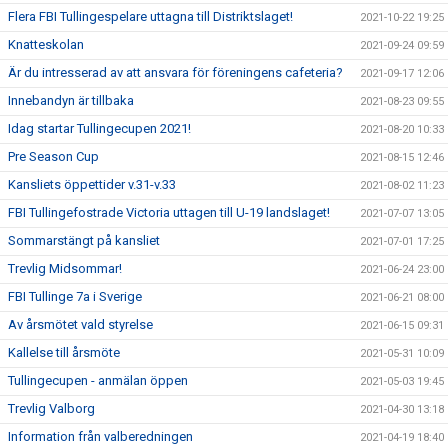
Flera FBI Tullingespelare uttagna till Distriktslaget!
2021-10-22 19:25
Knatteskolan
2021-09-24 09:59
Är du intresserad av att ansvara för föreningens cafeteria?
2021-09-17 12:06
Innebandyn är tillbaka
2021-08-23 09:55
Idag startar Tullingecupen 2021!
2021-08-20 10:33
Pre Season Cup
2021-08-15 12:46
Kansliets öppettider v.31-v.33
2021-08-02 11:23
FBI Tullingefostrade Victoria uttagen till U-19 landslaget!
2021-07-07 13:05
Sommarstängt på kansliet
2021-07-01 17:25
Trevlig Midsommar!
2021-06-24 23:00
FBI Tullinge 7a i Sverige
2021-06-21 08:00
Av årsmötet vald styrelse
2021-06-15 09:31
Kallelse till årsmöte
2021-05-31 10:09
Tullingecupen - anmälan öppen
2021-05-03 19:45
Trevlig Valborg
2021-04-30 13:18
Information från valberedningen
2021-04-19 18:40