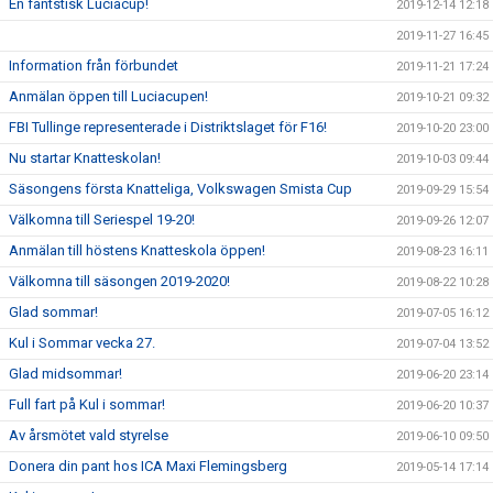
En fantstisk Luciacup!
2019-12-14 12:18
2019-11-27 16:45
Information från förbundet
2019-11-21 17:24
Anmälan öppen till Luciacupen!
2019-10-21 09:32
FBI Tullinge representerade i Distriktslaget för F16!
2019-10-20 23:00
Nu startar Knatteskolan!
2019-10-03 09:44
Säsongens första Knatteliga, Volkswagen Smista Cup
2019-09-29 15:54
Välkomna till Seriespel 19-20!
2019-09-26 12:07
Anmälan till höstens Knatteskola öppen!
2019-08-23 16:11
Välkomna till säsongen 2019-2020!
2019-08-22 10:28
Glad sommar!
2019-07-05 16:12
Kul i Sommar vecka 27.
2019-07-04 13:52
Glad midsommar!
2019-06-20 23:14
Full fart på Kul i sommar!
2019-06-20 10:37
Av årsmötet vald styrelse
2019-06-10 09:50
Donera din pant hos ICA Maxi Flemingsberg
2019-05-14 17:14