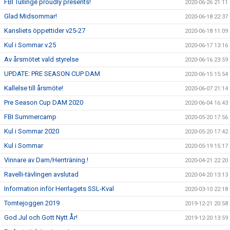
FBI Tullinge proudly presents!
2020-06-26 21:11
Glad Midsommar!
2020-06-18 22:37
Kansliets öppettider v25-27
2020-06-18 11:09
Kul i Sommar v.25
2020-06-17 13:16
Av årsmötet vald styrelse
2020-06-16 23:59
UPDATE: PRE SEASON CUP DAM
2020-06-15 15:54
Kallelse till årsmöte!
2020-06-07 21:14
Pre Season Cup DAM 2020
2020-06-04 16:43
FBI Summercamp
2020-05-20 17:56
Kul i Sommar 2020
2020-05-20 17:42
Kul i Sommar
2020-05-19 15:17
Vinnare av Dam/Herrträning.!
2020-04-21 22:20
Ravelli-tävlingen avslutad
2020-04-20 13:13
Information inför Herrlagets SSL-Kval
2020-03-10 22:18
Tomtejoggen 2019
2019-12-21 20:58
God Jul och Gott Nytt År!
2019-12-20 13:59