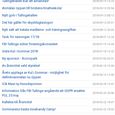
Tullingehallen klar att användas!
2018-09-19 14:23
Anmälan öppen till höstens Knatteskola!
2018-09-13 09:06
Nytt golv i Tullingehallen
2018-09-13 08:15
Det här gäller för skyddsglasögon
2018-09-12 09:51
Nytt sätt att betala medlems- och träningsavgiften
2018-08-15 20:44
Tack för säsongen 17/18
2018-08-07 16:24
FBI Tullinge söker föreningskonsulent
2018-07-19 14:44
Sista Kul i Sommar 2018
2018-07-18 15:32
Ny sponsor - Accropark
2018-07-06 09:31
Av årsmötet vald styrelse!
2018-06-18 10:00
Årets upplaga av Kul i Sommar - möjlighet för
2018-06-14 12:00
definitivanmälan nu öppen
ICA Maxi ny Huvudsponsor
2018-05-29 13:47
Information från FBI Tullinge angående att GDPR ersätter
2018-05-24 23:06
PUL 25 maj
Kallelse till Årsmöte!
2018-05-22 18:47
Sommarens bästa Innebandy Camp!
2018-05-22 18:03