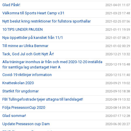
Glad Påsk!
2021-04-01 11:07
Välkomna till Sports Heart Camp v.31
2021-03-23 17:48
Nytt beslut kring restriktioner för fullstora sporthallar
2021-02-25 07:56
10 TIPS UNDER PAUSEN
2021-01-11 19:59
Nya öppettider på kansliet från 11/1
2021-01-07 08:21
Till minne av Ulrika Bernmar
2021-01-02 00:29
Tack, God Jul och Gott Nytt År!
2020-12-21 13:32
Alla träningar inomhus är från och med 2020-12-20 inställda
2020-12-19 15:48
för samtliga lag undantaget Herr A
Covid-19 riktlinjer information
2020-12-15 11:40
Knatteskolan 2020
2020-09-21 19:02
Startkit för ungdomar
2020-09-10 18:38
FBI Tullingefostrade tjejer uttagna till landslaget!
2020-08-19 13:32
Följa PreseasonCup 2020
2020-08-14 09:34
Glad sommar!
2020-07-17 12:28
Update Preseason cup Dam
2020-06-30 20:27