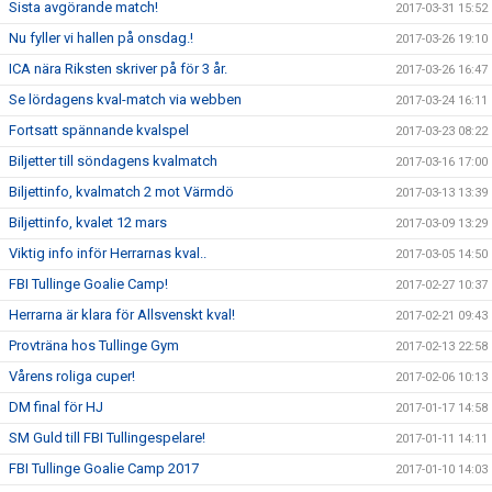
Sista avgörande match!
2017-03-31 15:52
Nu fyller vi hallen på onsdag.!
2017-03-26 19:10
ICA nära Riksten skriver på för 3 år.
2017-03-26 16:47
Se lördagens kval-match via webben
2017-03-24 16:11
Fortsatt spännande kvalspel
2017-03-23 08:22
Biljetter till söndagens kvalmatch
2017-03-16 17:00
Biljettinfo, kvalmatch 2 mot Värmdö
2017-03-13 13:39
Biljettinfo, kvalet 12 mars
2017-03-09 13:29
Viktig info inför Herrarnas kval..
2017-03-05 14:50
FBI Tullinge Goalie Camp!
2017-02-27 10:37
Herrarna är klara för Allsvenskt kval!
2017-02-21 09:43
Provträna hos Tullinge Gym
2017-02-13 22:58
Vårens roliga cuper!
2017-02-06 10:13
DM final för HJ
2017-01-17 14:58
SM Guld till FBI Tullingespelare!
2017-01-11 14:11
FBI Tullinge Goalie Camp 2017
2017-01-10 14:03