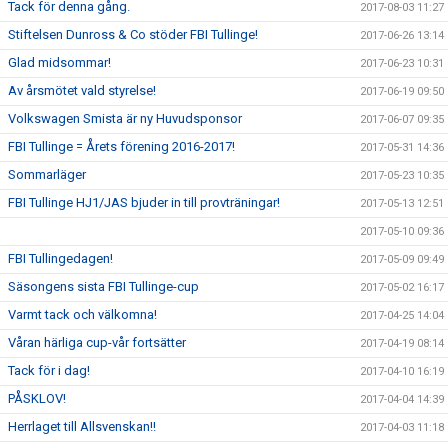
Tack för denna gång.
2017-08-03 11:27
Stiftelsen Dunross & Co stöder FBI Tullinge!
2017-06-26 13:14
Glad midsommar!
2017-06-23 10:31
Av årsmötet vald styrelse!
2017-06-19 09:50
Volkswagen Smista är ny Huvudsponsor
2017-06-07 09:35
FBI Tullinge = Årets förening 2016-2017!
2017-05-31 14:36
Sommarläger
2017-05-23 10:35
FBI Tullinge HJ1/JAS bjuder in till provträningar!
2017-05-13 12:51
2017-05-10 09:36
FBI Tullingedagen!
2017-05-09 09:49
Säsongens sista FBI Tullinge-cup
2017-05-02 16:17
Varmt tack och välkomna!
2017-04-25 14:04
Våran härliga cup-vår fortsätter
2017-04-19 08:14
Tack för i dag!
2017-04-10 16:19
PÅSKLOV!
2017-04-04 14:39
Herrlaget till Allsvenskan!!
2017-04-03 11:18