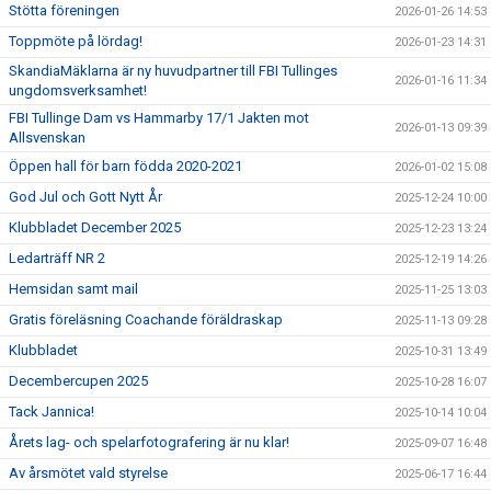
Stötta föreningen
2026-01-26 14:53
Toppmöte på lördag!
2026-01-23 14:31
SkandiaMäklarna är ny huvudpartner till FBI Tullinges
2026-01-16 11:34
ungdomsverksamhet!
FBI Tullinge Dam vs Hammarby 17/1 Jakten mot
2026-01-13 09:39
Allsvenskan
Öppen hall för barn födda 2020-2021
2026-01-02 15:08
God Jul och Gott Nytt År
2025-12-24 10:00
Klubbladet December 2025
2025-12-23 13:24
Ledarträff NR 2
2025-12-19 14:26
Hemsidan samt mail
2025-11-25 13:03
Gratis föreläsning Coachande föräldraskap
2025-11-13 09:28
Klubbladet
2025-10-31 13:49
Decembercupen 2025
2025-10-28 16:07
Tack Jannica!
2025-10-14 10:04
Årets lag- och spelarfotografering är nu klar!
2025-09-07 16:48
Av årsmötet vald styrelse
2025-06-17 16:44