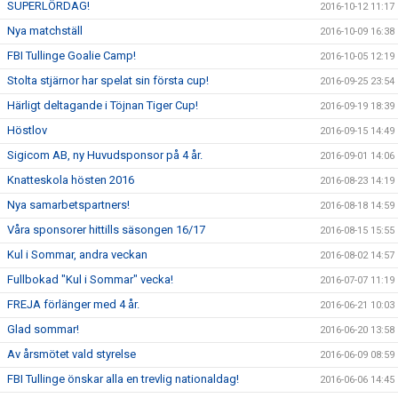
SUPERLÖRDAG!
2016-10-12 11:17
Nya matchställ
2016-10-09 16:38
FBI Tullinge Goalie Camp!
2016-10-05 12:19
Stolta stjärnor har spelat sin första cup!
2016-09-25 23:54
Härligt deltagande i Töjnan Tiger Cup!
2016-09-19 18:39
Höstlov
2016-09-15 14:49
Sigicom AB, ny Huvudsponsor på 4 år.
2016-09-01 14:06
Knatteskola hösten 2016
2016-08-23 14:19
Nya samarbetspartners!
2016-08-18 14:59
Våra sponsorer hittills säsongen 16/17
2016-08-15 15:55
Kul i Sommar, andra veckan
2016-08-02 14:57
Fullbokad "Kul i Sommar" vecka!
2016-07-07 11:19
FREJA förlänger med 4 år.
2016-06-21 10:03
Glad sommar!
2016-06-20 13:58
Av årsmötet vald styrelse
2016-06-09 08:59
FBI Tullinge önskar alla en trevlig nationaldag!
2016-06-06 14:45