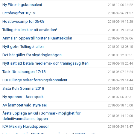
Ny Föreningskonsulent
2018-10-06 14:22
Entréavgifter 18/19
2018-09-26 21:37
Höstlovscamp för 06-08
2018-09-19 19:28
Tullingehallen klar att användas!
2018-09-19 14:23
Anmälan öppen till höstens Knatteskola!
2018-09-13 09:06
Nytt golv i Tullingehallen
2018-09-13 08:15
Det här gäller för skyddsglasögon
2018-09-12 09:51
Nytt sätt att betala medlems- och träningsavgiften
2018-08-15 20:44
Tack för säsongen 17/18
2018-08-07 16:24
FBI Tullinge söker föreningskonsulent
2018-07-19 14:44
Sista Kul i Sommar 2018
2018-07-18 15:32
Ny sponsor - Accropark
2018-07-06 09:31
Av årsmötet vald styrelse!
2018-06-18 10:00
Årets upplaga av Kul i Sommar - möjlighet för
2018-06-14 12:00
definitivanmälan nu öppen
ICA Maxi ny Huvudsponsor
2018-05-29 13:47