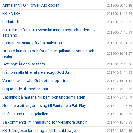
Anmälan till GirlPower Cup öppen!
2018-02-20 10:48
FRI ENTRÉ
2018-02-11 17:29
Ledarträff
2018-02-02 10:25
FBI Tullinge först ut i Svenska Innebandyförbundets TV-
2018-02-01 10:39
satsning
Fortsatt satsning på våra målvakter
2018-01-25 11:53
Utökad kunskap och förståelse gällande domare och
2018-01-16 11:57
regler
Gott Nytt År önskar Stars
2018-01-02 10:06
Från oss alla till er alla en riktigt God Jul!
2017-12-21 14:35
Varmt tack till våra Gräsrots-supportrar!
2017-12-14 11:42
Erbjudande till medlemmar
2017-11-29 19:29
Satsning på material till barn och ungdomslagen
2017-11-27 16:19
Nominera ett ungdomslag till Pantamera Fair Play
2017-11-21 13:39
En fin stund i Tullingehallen
2017-11-16 10:09
Välkommen till minnesstund för Alexandra Sundin
2017-11-15 15:33
FBI Tullingespelare uttagen till Distriktslaget!
2017-11-13 14:46