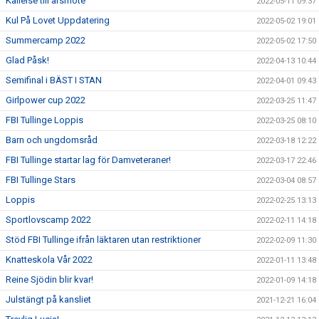
Kallelse till årsmöte
2022-05-11 09:37
Kul På Lovet Uppdatering
2022-05-02 19:01
Summercamp 2022
2022-05-02 17:50
Glad Påsk!
2022-04-13 10:44
Semifinal i BÄST I STAN
2022-04-01 09:43
Girlpower cup 2022
2022-03-25 11:47
FBI Tullinge Loppis
2022-03-25 08:10
Barn och ungdomsråd
2022-03-18 12:22
FBI Tullinge startar lag för Damveteraner!
2022-03-17 22:46
FBI Tullinge Stars
2022-03-04 08:57
Loppis
2022-02-25 13:13
Sportlovscamp 2022
2022-02-11 14:18
Stöd FBI Tullinge ifrån läktaren utan restriktioner
2022-02-09 11:30
Knatteskola Vår 2022
2022-01-11 13:48
Reine Sjödin blir kvar!
2022-01-09 14:18
Julstängt på kansliet
2021-12-21 16:04