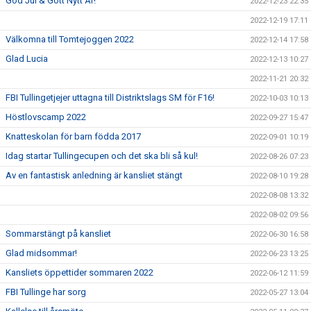
God Jul & Gott Nytt År!
2022-12-23 22:35
2022-12-19 17:11
Välkomna till Tomtejoggen 2022
2022-12-14 17:58
Glad Lucia
2022-12-13 10:27
2022-11-21 20:32
FBI Tullingetjejer uttagna till Distriktslags SM för F16!
2022-10-03 10:13
Höstlovscamp 2022
2022-09-27 15:47
Knatteskolan för barn födda 2017
2022-09-01 10:19
Idag startar Tullingecupen och det ska bli så kul!
2022-08-26 07:23
Av en fantastisk anledning är kansliet stängt
2022-08-10 19:28
2022-08-08 13:32
2022-08-02 09:56
Sommarstängt på kansliet
2022-06-30 16:58
Glad midsommar!
2022-06-23 13:25
Kansliets öppettider sommaren 2022
2022-06-12 11:59
FBI Tullinge har sorg
2022-05-27 13:04