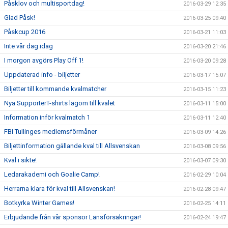
Påsklov och multisportdag!
2016-03-29 12:35
Glad Påsk!
2016-03-25 09:40
Påskcup 2016
2016-03-21 11:03
Inte vår dag idag
2016-03-20 21:46
I morgon avgörs Play Off 1!
2016-03-20 09:28
Uppdaterad info - biljetter
2016-03-17 15:07
Biljetter till kommande kvalmatcher
2016-03-15 11:23
Nya SupporterT-shirts lagom till kvalet
2016-03-11 15:00
Information inför kvalmatch 1
2016-03-11 12:40
FBI Tullinges medlemsförmåner
2016-03-09 14:26
Biljettinformation gällande kval till Allsvenskan
2016-03-08 09:56
Kval i sikte!
2016-03-07 09:30
Ledarakademi och Goalie Camp!
2016-02-29 10:04
Herrarna klara för kval till Allsvenskan!
2016-02-28 09:47
Botkyrka Winter Games!
2016-02-25 14:11
Erbjudande från vår sponsor Länsförsäkringar!
2016-02-24 19:47