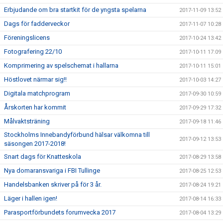
Erbjudande om bra startkit för de yngsta spelarna
2017-11-09 13:52
Dags för fadderveckor
2017-11-07 10:28
Föreningslicens
2017-10-24 13:42
Fotografering 22/10
2017-10-11 17:09
Komprimering av spelschemat i hallarna
2017-10-11 15:01
Höstlovet närmar sig!!
2017-10-03 14:27
Digitala matchprogram
2017-09-30 10:59
Årskorten har kommit
2017-09-29 17:32
Målvaktsträning
2017-09-18 11:46
Stockholms Innebandyförbund hälsar välkomna till
2017-09-12 13:53
säsongen 2017-2018!
Snart dags för Knatteskola
2017-08-29 13:58
Nya domaransvariga i FBI Tullinge
2017-08-25 12:53
Handelsbanken skriver på för 3 år.
2017-08-24 19:21
Läger i hallen igen!
2017-08-14 16:33
Parasportförbundets forumvecka 2017
2017-08-04 13:29