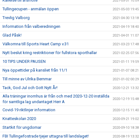
Kallelse till årsmöte
2021-05-31 10:09
Tullingecupen - anmälan öppen
2021-05-03 19:45
Trevlig Valborg
2021-04-30 13:18
Information från valberedningen
2021-04-19 18:40
Glad Påsk!
2021-04-01 11:07
Välkomna till Sports Heart Camp v.31
2021-03-23 17:48
Nytt beslut kring restriktioner för fullstora sporthallar
2021-02-25 07:56
10 TIPS UNDER PAUSEN
2021-01-11 19:59
Nya öppettider på kansliet från 11/1
2021-01-07 08:21
Till minne av Ulrika Bernmar
2021-01-02 00:29
Tack, God Jul och Gott Nytt År!
2020-12-21 13:32
Alla träningar inomhus är från och med 2020-12-20 inställda
2020-12-19 15:48
för samtliga lag undantaget Herr A
Covid-19 riktlinjer information
2020-12-15 11:40
Knatteskolan 2020
2020-09-21 19:02
Startkit för ungdomar
2020-09-10 18:38
FBI Tullingefostrade tjejer uttagna till landslaget!
2020-08-19 13:32