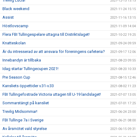
Trevlig Lucia!
2021-12-13 13:13
Black weekend
2021-11-24 15:15
Assist
2021-11-16 13:15
Höstlovscamp
2021-11-09 14:04
Flera FBI Tullingespelare uttagna till Distriktslaget!
2021-10-22 19:25
Knatteskolan
2021-09-24 09:59
Är du intresserad av att ansvara för föreningens cafeteria?
2021-09-17 12:06
Innebandyn är tillbaka
2021-08-23 09:55
Idag startar Tullingecupen 2021!
2021-08-20 10:33
Pre Season Cup
2021-08-15 12:46
Kansliets öppettider v.31-v.33
2021-08-02 11:23
FBI Tullingefostrade Victoria uttagen till U-19 landslaget!
2021-07-07 13:05
Sommarstängt på kansliet
2021-07-01 17:25
Trevlig Midsommar!
2021-06-24 23:00
FBI Tullinge 7a i Sverige
2021-06-21 08:00
Av årsmötet vald styrelse
2021-06-15 09:31