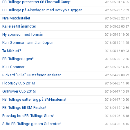
FBI Tullinge presentrer 08 Floorball Camp!
2016-05-31 14:55
FBI Tullinge på Albydagen med BotkyrkaByggen
2016-05-28 17:09
Nya Matchstället
2016-05-23 22:27
Kallelse till årsmöte!
2016-05-23 00:27
Ny sponsor med förmån
2016-05-19 19:00
Kul i Sommar - anmälan öppen
2016-05-19 11:25
Ta körkort?
2016-05-13 09:03
FBI Tullingedagen!!
2016-05-09 17:36
Kul i Sommar
2016-05-02 14:15
Rickard "Rille" Gustafsson ansluter!
2016-04-29 09:22
FloorBoy Cup 2016!
2016-04-25 11:10
GirlPower Cup 2016!
2016-04-17 10:29
FBI Tullinge satte färg på SM-finalerna!
2016-04-17 10:20
FBI Tullinge till SM-Finalen!
2016-04-12 12:36
Provdag hos FBI Tullinge Stars!
2016-04-08 15:18
Stöd FBI Tullinge genom Gräsroten!
2016-04-05 14:15