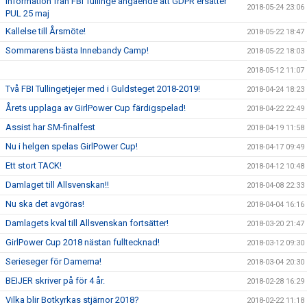
Information från FBI Tullinge angående att GDPR ersätter
2018-05-24 23:06
PUL 25 maj
Kallelse till Årsmöte!
2018-05-22 18:47
Sommarens bästa Innebandy Camp!
2018-05-22 18:03
2018-05-12 11:07
Två FBI Tullingetjejer med i Guldsteget 2018-2019!
2018-04-24 18:23
Årets upplaga av GirlPower Cup färdigspelad!
2018-04-22 22:49
Assist har SM-finalfest
2018-04-19 11:58
Nu i helgen spelas GirlPower Cup!
2018-04-17 09:49
Ett stort TACK!
2018-04-12 10:48
Damlaget till Allsvenskan!!
2018-04-08 22:33
Nu ska det avgöras!
2018-04-04 16:16
Damlagets kval till Allsvenskan fortsätter!
2018-03-20 21:47
GirlPower Cup 2018 nästan fulltecknad!
2018-03-12 09:30
Serieseger för Damerna!
2018-03-04 20:30
BEIJER skriver på för 4 år.
2018-02-28 16:29
Vilka blir Botkyrkas stjärnor 2018?
2018-02-22 11:18