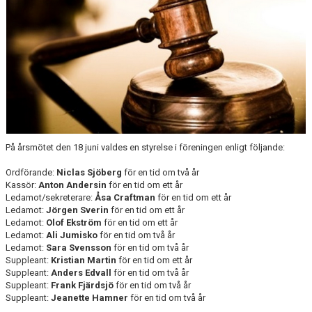
VÅRA PARTNERS
FRITIDSKORTET
NYHETER
PROFILKLÄDER
ÖVERGÅNGSANSVARIG OCH ÖVERGÅNGSPOLICY
På årsmötet den 18 juni valdes en styrelse i föreningen enligt följande:
PLAY IT FORWARD
Ordförande:
Niclas Sjöberg
för en tid om två år
Kassör:
Anton Andersin
för en tid om ett år
FBI TULLINGE HALL OF FAME
Ledamot/sekreterare:
Åsa Craftman
för en tid om ett år
Ledamot:
Jörgen Sverin
för en tid om ett år
Ledamot:
Olof Ekström
för en tid om ett år
Ledamot:
Ali Jumisko
för en tid om två år
Ledamot:
Sara Svensson
för en tid om två år
Suppleant:
Kristian Martin
för en tid om ett år
Suppleant:
Anders Edvall
för en tid om två år
Suppleant:
Frank Fjärdsjö
för en tid om två år
Suppleant:
Jeanette Hamner
för en tid om två år