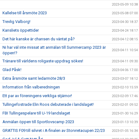
2023-05-09 10:38
Kallelse till årsmöte 2023
2023-05-08 07:00
Trevlig Valborg!
2023-04-30 18:37
Kansliets öppettider
2023-04-24 18:17
Det här kanske är chansen du väntat på?
2023-04-12 08:15
Ni har väl inte missat att anmälan till Summercamp 2023 är
2023-04-11 10:54
öppen!?
Tränare till världens roligaste uppdrag sökes!
2023-04-11 09:30
Glad Påsk!
2023-04-06 17:00
Extra årsmöte samt ledarmöte 28/3
2023-03-07 18:12
Information från valberedningen
2023-02-10 15:59
Ett par av föreningens verkliga stjärnor!
2023-02-09 17:46
Tullingefostrade Elin Roos debuterade i landslaget!
2023-02-01 09:52
FBI Tullingespelare till U-19 landslaget
2023-01-30 16:29
Anmälan öppen till Sportlovscamp 2023
2023-01-13 10:39
GRATTIS F09 till silvret i A-finalen av Storvretacupen 22/23
2023-01-05 16:34