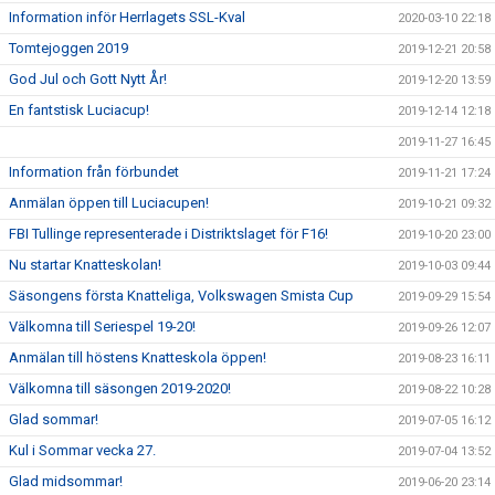
Information inför Herrlagets SSL-Kval
2020-03-10 22:18
Tomtejoggen 2019
2019-12-21 20:58
God Jul och Gott Nytt År!
2019-12-20 13:59
En fantstisk Luciacup!
2019-12-14 12:18
2019-11-27 16:45
Information från förbundet
2019-11-21 17:24
Anmälan öppen till Luciacupen!
2019-10-21 09:32
FBI Tullinge representerade i Distriktslaget för F16!
2019-10-20 23:00
Nu startar Knatteskolan!
2019-10-03 09:44
Säsongens första Knatteliga, Volkswagen Smista Cup
2019-09-29 15:54
Välkomna till Seriespel 19-20!
2019-09-26 12:07
Anmälan till höstens Knatteskola öppen!
2019-08-23 16:11
Välkomna till säsongen 2019-2020!
2019-08-22 10:28
Glad sommar!
2019-07-05 16:12
Kul i Sommar vecka 27.
2019-07-04 13:52
Glad midsommar!
2019-06-20 23:14