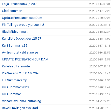
Följa PreseasonCup 2020
2020-08-14 09:34
Glad sommar!
2020-07-17 12:28
Update Preseason cup Dam
2020-06-30 20:27
FBI Tullinge proudly presents!
2020-06-26 21:11
Glad Midsommar!
2020-06-18 22:37
Kansliets öppettider v25-27
2020-06-18 11:09
Kul i Sommar v.25
2020-06-17 13:16
Av årsmötet vald styrelse
2020-06-16 23:59
UPDATE: PRE SEASON CUP DAM
2020-06-15 15:54
Kallelse till årsmöte!
2020-06-07 21:14
Pre Season Cup DAM 2020
2020-06-04 16:43
FBI Summercamp
2020-05-20 17:56
Kul i Sommar 2020
2020-05-20 17:42
Kul i Sommar
2020-05-19 15:17
Vinnare av Dam/Herrträning.!
2020-04-21 22:20
Ravelli-tävlingen avslutad
2020-04-20 13:13