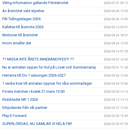
Viktig information gällande Fritidskortet
2026-07-01 09:15
Av årsmötet vald styrelse
2026-06-09 19:50
FBI Tullingedagen 2026
2026-06-05 15:45
Kallelse till årsmöte 2026
2026-05-13 09:07
Motioner till årsmötet
2026-04-25 18:07
Imorn smäller det
2026-04-24 13:50
2026-04-16 07:23
?? MISSA INTE ÅRETS INNEBANDYFEST! ??
2026-04-07 16:45
Nu är anmälan öppen för Kul på Lovet och Summercamp
2026-03-31 11:20
Herrarna till Div 1 säsongen 2026-2027
2026-03-26 12:05
1 vecka kvar till anmälan öppnar för våra sommarläger
2026-03-24 10:06
Första matchen i kvalet 21 mars 13:00
2026-03-20 15:13
Klubbladet NR 1 2026
2026-03-12 13:13
Erbjudande från vår partner
2026-02-27 12:55
Play It Forward
2026-02-20 15:49
SUPERLÖRDAG, NU SAMLAR VI HELA FBI!
2026-02-05 07:59