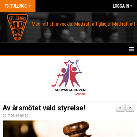
FBI TULLINGE
LOGGA IN
Med rätt att utveckla. Med rätt att glädja. Med rätt att
HEM
MEDLEM
OM FBI TULLINGE
DOMARE & MATCHLEDARE
Av årsmötet vald styrelse!
<
>
KANSLI
2017-06-19 09:50
KALENDER