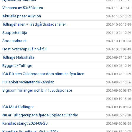
Vinnaren av 50/50 lotten
2024-11-04 13:41
Aktuella priser Auktion
2024-11-02 10:52
Tullingehallen = Trädgårdsstadshallen
2024-10-30 13:48
Supportertröja
2024-10-21 12:29
Sponsorhuset
2024-10-11 09:33
Höstlovscamp Blå nivå full
2024-10-07 09:43
Tullinge Hälsokälla
2024-09-27 12:20
Byggmax Tullinge
2024-09-25 12:49
ICA Riksten Guldsponsor dom närmsta fyra åren
2024-09-23 19:09
FBI söker vikarierande kanslist
2024-09-21 10:56
Sigicom förlänger och blir huvudsponsor
2024-09-20 08:47
2024-09-19 15:16
ICA Maxi förlänger
2024-09-19 08:03
Nu är Tullingecupens fjärde upplaga tillända!
2024-09-02 17:18
Kansliet stängt 2024-08-20
2024-08-20 09:55
Kansliets öppettider hösten 2024
2024-08-12 10:07