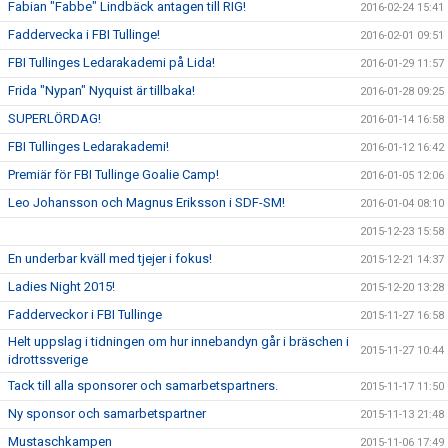
Fabian "Fabbe" Lindbäck antagen till RIG!
2016-02-24 15:41
Faddervecka i FBI Tullinge!
2016-02-01 09:51
FBI Tullinges Ledarakademi på Lida!
2016-01-29 11:57
Frida "Nypan" Nyquist är tillbaka!
2016-01-28 09:25
SUPERLÖRDAG!
2016-01-14 16:58
FBI Tullinges Ledarakademi!
2016-01-12 16:42
Premiär för FBI Tullinge Goalie Camp!
2016-01-05 12:06
Leo Johansson och Magnus Eriksson i SDF-SM!
2016-01-04 08:10
2015-12-23 15:58
En underbar kväll med tjejer i fokus!
2015-12-21 14:37
Ladies Night 2015!
2015-12-20 13:28
Fadderveckor i FBI Tullinge
2015-11-27 16:58
Helt uppslag i tidningen om hur innebandyn går i bräschen i
2015-11-27 10:44
idrottssverige
Tack till alla sponsorer och samarbetspartners.
2015-11-17 11:50
Ny sponsor och samarbetspartner
2015-11-13 21:48
Mustaschkampen
2015-11-06 17:49