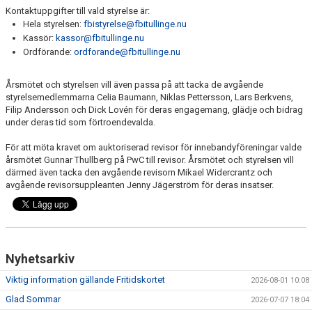
Kontaktuppgifter till vald styrelse är:
Hela styrelsen:
fbistyrelse@fbitullinge.nu
Kassör:
kassor@fbitullinge.nu
Ordförande:
ordforande@fbitullinge.nu
Årsmötet och styrelsen vill även passa på att tacka de avgående
styrelsemedlemmarna Celia Baumann, Niklas Pettersson, Lars Berkvens,
Filip Andersson och Dick Lovén för deras engagemang, glädje och bidrag
under deras tid som förtroendevalda.
För att möta kravet om auktoriserad revisor för innebandyföreningar valde
årsmötet Gunnar Thullberg på PwC till revisor. Årsmötet och styrelsen vill
därmed även tacka den avgående revisorn Mikael Widercrantz och
avgående revisorsuppleanten Jenny Jägerström för deras insatser.
Nyhetsarkiv
Viktig information gällande Fritidskortet
2026-08-01 10:08
Glad Sommar
2026-07-07 18:04