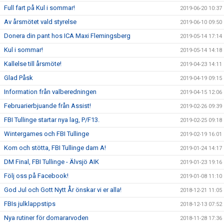
Full fart på Kul i sommar!
2019-06-20 10:37
Av årsmötet vald styrelse
2019-06-10 09:50
Donera din pant hos ICA Maxi Flemingsberg
2019-05-14 17:14
Kul i sommar!
2019-05-14 14:18
Kallelse till årsmöte!
2019-04-23 14:11
Glad Påsk
2019-04-19 09:15
Information från valberedningen
2019-04-15 12:06
Februarierbjuande från Assist!
2019-02-26 09:39
FBI Tullinge startar nya lag, P/F13.
2019-02-25 09:18
Wintergames och FBI Tullinge
2019-02-19 16:01
Kom och stötta, FBI Tullinge dam A!
2019-01-24 14:17
DM Final, FBI Tullinge - Älvsjö AIK
2019-01-23 19:16
Följ oss på Facebook!
2019-01-08 11:10
God Jul och Gott Nytt År önskar vi er alla!
2018-12-21 11:05
FBIs julklappstips
2018-12-13 07:52
Nya rutiner för domararvoden
2018-11-28 17:36