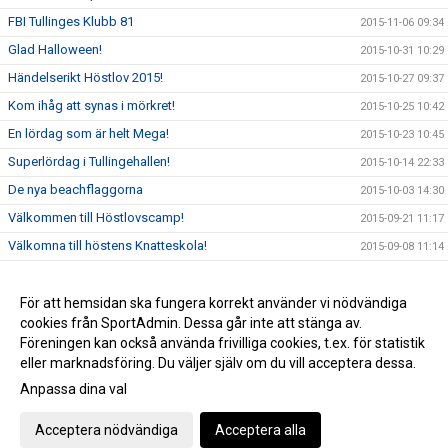
FBI Tullinges Klubb 81
2015-11-06 09:34
Glad Halloween!
2015-10-31 10:29
Händelserikt Höstlov 2015!
2015-10-27 09:37
Kom ihåg att synas i mörkret!
2015-10-25 10:42
En lördag som är helt Mega!
2015-10-23 10:45
Superlördag i Tullingehallen!
2015-10-14 22:33
De nya beachflaggorna
2015-10-03 14:30
Välkommen till Höstlovscamp!
2015-09-21 11:17
Välkomna till höstens Knatteskola!
2015-09-08 11:14
Fantastisk helg för #FBI Tullingefamiljen!
2015-09-06 22:35
FBI Tullinge är en utmärkt förening!
För att hemsidan ska fungera korrekt använder vi nödvändiga
2015-09-03 17:10
cookies från SportAdmin. Dessa går inte att stänga av.
FBI Tullinge lanserar en ny hemsida!
2015-08-19 16:34
Föreningen kan också använda frivilliga cookies, t.ex. för statistik
eller marknadsföring. Du väljer själv om du vill acceptera dessa.
Anpassa dina val
Cookie-inställningar
Gå till Webbversion
Acceptera nödvändiga
Acceptera alla