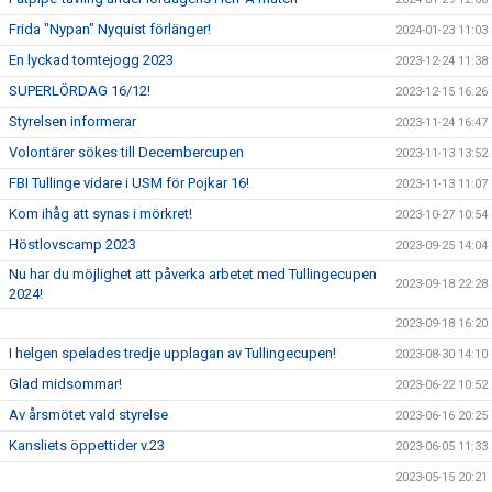
Frida "Nypan" Nyquist förlänger!
2024-01-23 11:03
En lyckad tomtejogg 2023
2023-12-24 11:38
SUPERLÖRDAG 16/12!
2023-12-15 16:26
Styrelsen informerar
2023-11-24 16:47
Volontärer sökes till Decembercupen
2023-11-13 13:52
FBI Tullinge vidare i USM för Pojkar 16!
2023-11-13 11:07
Kom ihåg att synas i mörkret!
2023-10-27 10:54
Höstlovscamp 2023
2023-09-25 14:04
Nu har du möjlighet att påverka arbetet med Tullingecupen
2023-09-18 22:28
2024!
2023-09-18 16:20
I helgen spelades tredje upplagan av Tullingecupen!
2023-08-30 14:10
Glad midsommar!
2023-06-22 10:52
Av årsmötet vald styrelse
2023-06-16 20:25
Kansliets öppettider v.23
2023-06-05 11:33
2023-05-15 20:21