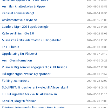
Anmälan knatteskolan är öppen
2024-08-06 10:55
Kansliet sommarstängt
2024-07-04 18:35
Av årsmötet vald styrelse
2024-06-16 21:03
Leaders Night 2024 spelades igår
2024-05-25 14:23
Kallelse till årsmöte 2.0
2024-05-24 15:05
Missa inte årets ledarmatch i Tullingehallen
2024-05-16 21:53
En FBI bebis
2024-05-08 08:36
Uppdatering Kul På Lovet
2024-05-07 09:40
Årsmötesinformation
2024-04-30 09:25
Vi söker Dig som vill engagera dig i FBI Tullinge
2024-04-27 12:37
Tullingebergspizzerian Ny sponsor
2024-04-03 09:57
Förlängt samarbete
2024-03-28 12:02
Stöd FBI Tullinges herrar i kvalet till Allsvenskan!
2024-03-14 09:39
FBI Tullinge klart för kval till Allsvenskan!
2024-03-10 21:10
Kansliet, idag 20 februari
2024-02-20 09:06
Fatpipe-tävling under lördagens Herr-A match
2024-01-29 12:00