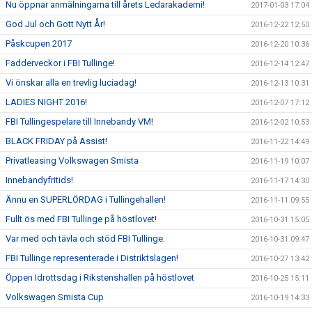
Nu öppnar anmälningarna till årets Ledarakademi!
2017-01-03 17:04
God Jul och Gott Nytt År!
2016-12-22 12:50
Påskcupen 2017
2016-12-20 10:36
Fadderveckor i FBI Tullinge!
2016-12-14 12:47
Vi önskar alla en trevlig luciadag!
2016-12-13 10:31
LADIES NIGHT 2016!
2016-12-07 17:12
FBI Tullingespelare till Innebandy VM!
2016-12-02 10:53
BLACK FRIDAY på Assist!
2016-11-22 14:49
Privatleasing Volkswagen Smista
2016-11-19 10:07
Innebandyfritids!
2016-11-17 14:30
Ännu en SUPERLÖRDAG i Tullingehallen!
2016-11-11 09:55
Fullt ös med FBI Tullinge på höstlovet!
2016-10-31 15:05
Var med och tävla och stöd FBI Tullinge.
2016-10-31 09:47
FBI Tullinge representerade i Distriktslagen!
2016-10-27 13:42
Öppen Idrottsdag i Rikstenshallen på höstlovet
2016-10-25 15:11
Volkswagen Smista Cup
2016-10-19 14:33