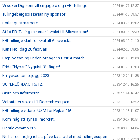
Vi söker Dig som vill engagera dig i FBI Tullinge
2024-04-27 12:37
Tullingebergspizzerian Ny sponsor
2024-04-03 09:57
Förlängt samarbete
2024-03-28 12:02
Stöd FBI Tullinges herrar i kvalet till Allsvenskan!
2024-03-14 09:39
FBI Tullinge klart för kval till Allsvenskan!
2024-03-10 21:10
Kansliet, idag 20 februari
2024-02-20 09:06
Fatpipe-tävling under lördagens Herr-A match
2024-01-29 12:00
Frida "Nypan" Nyquist förlänger!
2024-01-23 11:03
En lyckad tomtejogg 2023
2023-12-24 11:38
SUPERLÖRDAG 16/12!
2023-12-15 16:26
Styrelsen informerar
2023-11-24 16:47
Volontärer sökes till Decembercupen
2023-11-13 13:52
FBI Tullinge vidare i USM för Pojkar 16!
2023-11-13 11:07
Kom ihåg att synas i mörkret!
2023-10-27 10:54
Höstlovscamp 2023
2023-09-25 14:04
Nu har du möjlighet att påverka arbetet med Tullingecupen
2023-09-18 22:28