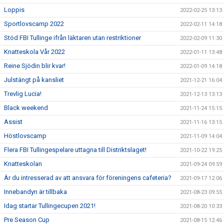
Loppis
2022-02-25 13:13
Sportlovscamp 2022
2022-02-11 14:18
Stöd FBI Tullinge ifrån läktaren utan restriktioner
2022-02-09 11:30
Knatteskola Vår 2022
2022-01-11 13:48
Reine Sjödin blir kvar!
2022-01-09 14:18
Julstängt på kansliet
2021-12-21 16:04
Trevlig Lucia!
2021-12-13 13:13
Black weekend
2021-11-24 15:15
Assist
2021-11-16 13:15
Höstlovscamp
2021-11-09 14:04
Flera FBI Tullingespelare uttagna till Distriktslaget!
2021-10-22 19:25
Knatteskolan
2021-09-24 09:59
Är du intresserad av att ansvara för föreningens cafeteria?
2021-09-17 12:06
Innebandyn är tillbaka
2021-08-23 09:55
Idag startar Tullingecupen 2021!
2021-08-20 10:33
Pre Season Cup
2021-08-15 12:46