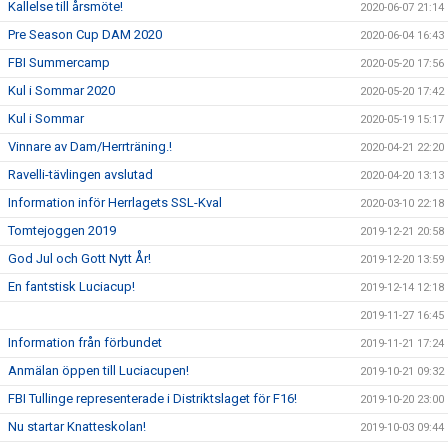
Kallelse till årsmöte!
2020-06-07 21:14
Pre Season Cup DAM 2020
2020-06-04 16:43
FBI Summercamp
2020-05-20 17:56
Kul i Sommar 2020
2020-05-20 17:42
Kul i Sommar
2020-05-19 15:17
Vinnare av Dam/Herrträning.!
2020-04-21 22:20
Ravelli-tävlingen avslutad
2020-04-20 13:13
Information inför Herrlagets SSL-Kval
2020-03-10 22:18
Tomtejoggen 2019
2019-12-21 20:58
God Jul och Gott Nytt År!
2019-12-20 13:59
En fantstisk Luciacup!
2019-12-14 12:18
2019-11-27 16:45
Information från förbundet
2019-11-21 17:24
Anmälan öppen till Luciacupen!
2019-10-21 09:32
FBI Tullinge representerade i Distriktslaget för F16!
2019-10-20 23:00
Nu startar Knatteskolan!
2019-10-03 09:44