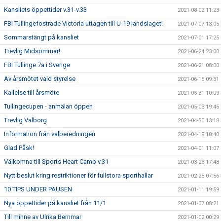
Kansliets öppettider v.31-v.33
2021-08-02 11:23
FBI Tullingefostrade Victoria uttagen till U-19 landslaget!
2021-07-07 13:05
Sommarstängt på kansliet
2021-07-01 17:25
Trevlig Midsommar!
2021-06-24 23:00
FBI Tullinge 7a i Sverige
2021-06-21 08:00
Av årsmötet vald styrelse
2021-06-15 09:31
Kallelse till årsmöte
2021-05-31 10:09
Tullingecupen - anmälan öppen
2021-05-03 19:45
Trevlig Valborg
2021-04-30 13:18
Information från valberedningen
2021-04-19 18:40
Glad Påsk!
2021-04-01 11:07
Välkomna till Sports Heart Camp v.31
2021-03-23 17:48
Nytt beslut kring restriktioner för fullstora sporthallar
2021-02-25 07:56
10 TIPS UNDER PAUSEN
2021-01-11 19:59
Nya öppettider på kansliet från 11/1
2021-01-07 08:21
Till minne av Ulrika Bernmar
2021-01-02 00:29