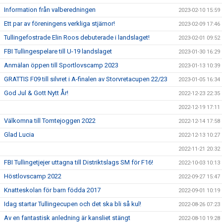
Information från valberedningen
2023-02-10 15:59
Ett par av föreningens verkliga stjärnor!
2023-02-09 17:46
Tullingefostrade Elin Roos debuterade i landslaget!
2023-02-01 09:52
FBI Tullingespelare till U-19 landslaget
2023-01-30 16:29
Anmälan öppen till Sportlovscamp 2023
2023-01-13 10:39
GRATTIS F09 till silvret i A-finalen av Storvretacupen 22/23
2023-01-05 16:34
God Jul & Gott Nytt År!
2022-12-23 22:35
2022-12-19 17:11
Välkomna till Tomtejoggen 2022
2022-12-14 17:58
Glad Lucia
2022-12-13 10:27
2022-11-21 20:32
FBI Tullingetjejer uttagna till Distriktslags SM för F16!
2022-10-03 10:13
Höstlovscamp 2022
2022-09-27 15:47
Knatteskolan för barn födda 2017
2022-09-01 10:19
Idag startar Tullingecupen och det ska bli så kul!
2022-08-26 07:23
Av en fantastisk anledning är kansliet stängt
2022-08-10 19:28