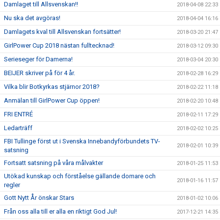
Damlaget till Allsvenskan!!
2018-04-08 22:33
Nu ska det avgöras!
2018-04-04 16:16
Damlagets kval till Allsvenskan fortsätter!
2018-03-20 21:47
GirlPower Cup 2018 nästan fulltecknad!
2018-03-12 09:30
Serieseger för Damerna!
2018-03-04 20:30
BEIJER skriver på för 4 år.
2018-02-28 16:29
Vilka blir Botkyrkas stjärnor 2018?
2018-02-22 11:18
Anmälan till GirlPower Cup öppen!
2018-02-20 10:48
FRI ENTRÉ
2018-02-11 17:29
Ledarträff
2018-02-02 10:25
FBI Tullinge först ut i Svenska Innebandyförbundets TV-
2018-02-01 10:39
satsning
Fortsatt satsning på våra målvakter
2018-01-25 11:53
Utökad kunskap och förståelse gällande domare och
2018-01-16 11:57
regler
Gott Nytt År önskar Stars
2018-01-02 10:06
Från oss alla till er alla en riktigt God Jul!
2017-12-21 14:35