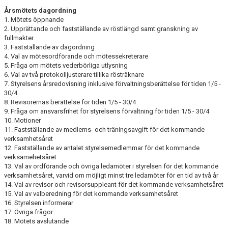
Årsmötets dagordning
1. Mötets öppnande
2. Upprättande och fastställande av röstlängd samt granskning av
fullmakter
3. Fastställande av dagordning
4. Val av mötesordförande och mötessekreterare
5. Fråga om mötets vederbörliga utlysning
6. Val av två protokolljusterare tillika rösträknare
7. Styrelsens årsredovisning inklusive förvaltningsberättelse för tiden 1/5 -
30/4
8. Revisorernas berättelse för tiden 1/5 - 30/4
9. Fråga om ansvarsfrihet för styrelsens förvaltning för tiden 1/5 - 30/4
10. Motioner
11. Fastställande av medlems- och träningsavgift för det kommande
verksamhetsåret
12. Fastställande av antalet styrelsemedlemmar för det kommande
verksamehetsåret
13. Val av ordförande och övriga ledamöter i styrelsen för det kommande
verksamhetsåret, varvid om möjligt minst tre ledamöter för en tid av två år
14. Val av revisor och revisorsuppleant för det kommande verksamhetsåret
15. Val av valberedning för det kommande verksamhetsåret
16. Styrelsen informerar
17. Övriga frågor
18. Mötets avslutande