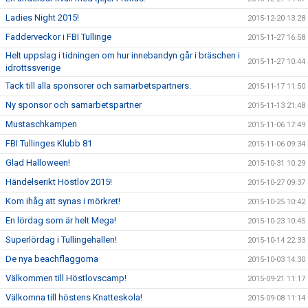
Ladies Night 2015!
2015-12-20 13:28
Fadderveckor i FBI Tullinge
2015-11-27 16:58
Helt uppslag i tidningen om hur innebandyn går i bräschen i
2015-11-27 10:44
idrottssverige
Tack till alla sponsorer och samarbetspartners.
2015-11-17 11:50
Ny sponsor och samarbetspartner
2015-11-13 21:48
Mustaschkampen
2015-11-06 17:49
FBI Tullinges Klubb 81
2015-11-06 09:34
Glad Halloween!
2015-10-31 10:29
Händelserikt Höstlov 2015!
2015-10-27 09:37
Kom ihåg att synas i mörkret!
2015-10-25 10:42
En lördag som är helt Mega!
2015-10-23 10:45
Superlördag i Tullingehallen!
2015-10-14 22:33
De nya beachflaggorna
2015-10-03 14:30
Välkommen till Höstlovscamp!
2015-09-21 11:17
Välkomna till höstens Knatteskola!
2015-09-08 11:14