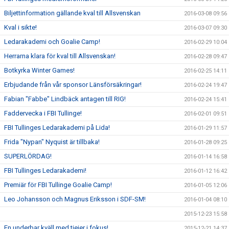
Biljettinformation gällande kval till Allsvenskan
2016-03-08 09:56
Kval i sikte!
2016-03-07 09:30
Ledarakademi och Goalie Camp!
2016-02-29 10:04
Herrarna klara för kval till Allsvenskan!
2016-02-28 09:47
Botkyrka Winter Games!
2016-02-25 14:11
Erbjudande från vår sponsor Länsförsäkringar!
2016-02-24 19:47
Fabian "Fabbe" Lindbäck antagen till RIG!
2016-02-24 15:41
Faddervecka i FBI Tullinge!
2016-02-01 09:51
FBI Tullinges Ledarakademi på Lida!
2016-01-29 11:57
Frida "Nypan" Nyquist är tillbaka!
2016-01-28 09:25
SUPERLÖRDAG!
2016-01-14 16:58
FBI Tullinges Ledarakademi!
2016-01-12 16:42
Premiär för FBI Tullinge Goalie Camp!
2016-01-05 12:06
Leo Johansson och Magnus Eriksson i SDF-SM!
2016-01-04 08:10
2015-12-23 15:58
En underbar kväll med tjejer i fokus!
2015-12-21 14:37