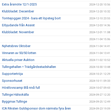
Extra årsmöte 12/1-2025
2024-12-20 10:56
Klubbladet: December
2024-12-20 10:32
Tomtejoggen 2024 - bara ett löpsteg bort
2024-12-10 23:55
Erbjudande från Assist
2024-12-03 14:36
Klubbladet: November
2024-12-01 11:08
2024-11-04 15:06
Nyhetsbrev Oktober
2024-11-04 14:41
Vinnaren av 50/50 lotten
2024-11-04 13:41
Aktuella priser Auktion
2024-11-02 10:52
Tullingehallen = Trädgårdsstadshallen
2024-10-30 13:48
Supportertröja
2024-10-21 12:29
Sponsorhuset
2024-10-11 09:33
Höstlovscamp Blå nivå full
2024-10-07 09:43
Tullinge Hälsokälla
2024-09-27 12:20
Byggmax Tullinge
2024-09-25 12:49
ICA Riksten Guldsponsor dom närmsta fyra åren
2024-09-23 19:09