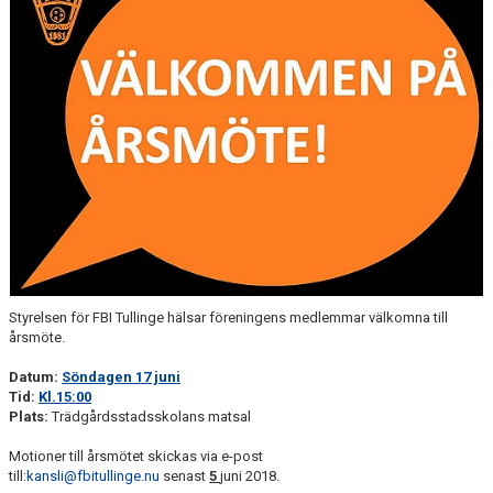
VÅRA PARTNERS
FRITIDSKORTET
NYHETER
PROFILKLÄDER
ÖVERGÅNGSANSVARIG OCH ÖVERGÅNGSPOLICY
PLAY IT FORWARD
FBI TULLINGE HALL OF FAME
Styrelsen för FBI Tullinge hälsar föreningens medlemmar välkomna till
årsmöte.
Datum:
Söndagen 17 juni
Tid:
Kl.15:00
Plats:
Trädgårdsstadsskolans matsal
Motioner till årsmötet skickas via e-post
till:
kansli@fbitullinge.nu
senast
5
juni 2018.