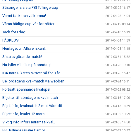
Säsongens sista FBI Tullinge-cup
2017-05-02 16:17
Varmt tack och välkomna!
2017-04-25 14:04
Våran härliga cup-vår fortsätter
2017-04-19 08:14
Tack för i dag!
2017-04-10 16:19
PÅSKLOV!
2017-04-04 14:39
Herrlaget till Allsvenskan!!
2017-04-03 11:18
Sista avgörande match!
2017-03-31 15:52
Nu fyller vi hallen på onsdag.!
2017-03-26 19:10
ICA nära Riksten skriver på för 3 år.
2017-03-26 16:47
Se lördagens kval-match via webben
2017-03-24 16:11
Fortsatt spännande kvalspel
2017-03-23 08:22
Biljetter till söndagens kvalmatch
2017-03-16 17:00
Biljettinfo, kvalmatch 2 mot Värmdö
2017-03-13 13:39
Biljettinfo, kvalet 12 mars
2017-03-09 13:29
Viktig info inför Herrarnas kval..
2017-03-05 14:50
FBI Tullinge Goalie Camp!
2017-02-27 10:37