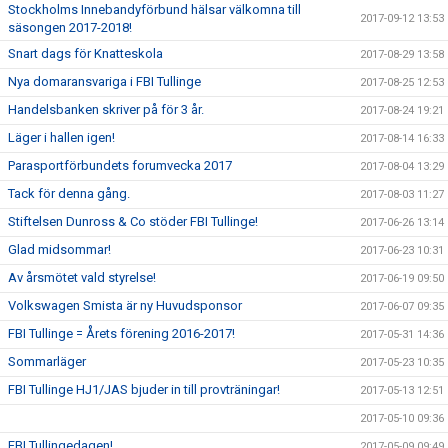
Stockholms Innebandyförbund hälsar välkomna till
2017-09-12 13:53
säsongen 2017-2018!
Snart dags för Knatteskola
2017-08-29 13:58
Nya domaransvariga i FBI Tullinge
2017-08-25 12:53
Handelsbanken skriver på för 3 år.
2017-08-24 19:21
Läger i hallen igen!
2017-08-14 16:33
Parasportförbundets forumvecka 2017
2017-08-04 13:29
Tack för denna gång.
2017-08-03 11:27
Stiftelsen Dunross & Co stöder FBI Tullinge!
2017-06-26 13:14
Glad midsommar!
2017-06-23 10:31
Av årsmötet vald styrelse!
2017-06-19 09:50
Volkswagen Smista är ny Huvudsponsor
2017-06-07 09:35
FBI Tullinge = Årets förening 2016-2017!
2017-05-31 14:36
Sommarläger
2017-05-23 10:35
FBI Tullinge HJ1/JAS bjuder in till provträningar!
2017-05-13 12:51
2017-05-10 09:36
FBI Tullingedagen!
2017-05-09 09:49