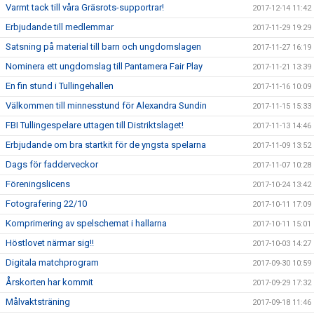
Varmt tack till våra Gräsrots-supportrar!
2017-12-14 11:42
Erbjudande till medlemmar
2017-11-29 19:29
Satsning på material till barn och ungdomslagen
2017-11-27 16:19
Nominera ett ungdomslag till Pantamera Fair Play
2017-11-21 13:39
En fin stund i Tullingehallen
2017-11-16 10:09
Välkommen till minnesstund för Alexandra Sundin
2017-11-15 15:33
FBI Tullingespelare uttagen till Distriktslaget!
2017-11-13 14:46
Erbjudande om bra startkit för de yngsta spelarna
2017-11-09 13:52
Dags för fadderveckor
2017-11-07 10:28
Föreningslicens
2017-10-24 13:42
Fotografering 22/10
2017-10-11 17:09
Komprimering av spelschemat i hallarna
2017-10-11 15:01
Höstlovet närmar sig!!
2017-10-03 14:27
Digitala matchprogram
2017-09-30 10:59
Årskorten har kommit
2017-09-29 17:32
Målvaktsträning
2017-09-18 11:46