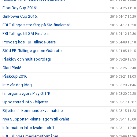
FloorBoy Cup 2016!
2016-04-25 11:10
GirlPower Cup 2016!
2016-04-17 10:29
FBI Tullinge satte färg på SM-finalerna!
2016-04-17 10:20
FBI Tullinge till SM-Finalen!
2016-04-12 12:36
Provdag hos FBI Tullinge Stars!
2016-04-08 15:18
Stöd FBI Tullinge genom Gräsroten!
2016-04-05 14:15
Påsklov och multisportdag!
2016-03-29 12:35
Glad Påsk!
2016-03-25 09:40
Påskcup 2016
2016-03-21 11:03
Inte vår dag idag
2016-03-20 21:46
I morgon avgörs Play Off 1!
2016-03-20 09:28
Uppdaterad info - biljetter
2016-03-17 15:07
Biljetter till kommande kvalmatcher
2016-03-15 11:23
Nya SupporterT-shirts lagom till kvalet
2016-03-11 15:00
Information inför kvalmatch 1
2016-03-11 12:40
FBI Tullinges medlemsförmåner
2016-03-09 14:26