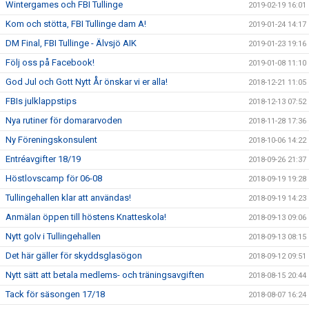
Wintergames och FBI Tullinge
2019-02-19 16:01
Kom och stötta, FBI Tullinge dam A!
2019-01-24 14:17
DM Final, FBI Tullinge - Älvsjö AIK
2019-01-23 19:16
Följ oss på Facebook!
2019-01-08 11:10
God Jul och Gott Nytt År önskar vi er alla!
2018-12-21 11:05
FBIs julklappstips
2018-12-13 07:52
Nya rutiner för domararvoden
2018-11-28 17:36
Ny Föreningskonsulent
2018-10-06 14:22
Entréavgifter 18/19
2018-09-26 21:37
Höstlovscamp för 06-08
2018-09-19 19:28
Tullingehallen klar att användas!
2018-09-19 14:23
Anmälan öppen till höstens Knatteskola!
2018-09-13 09:06
Nytt golv i Tullingehallen
2018-09-13 08:15
Det här gäller för skyddsglasögon
2018-09-12 09:51
Nytt sätt att betala medlems- och träningsavgiften
2018-08-15 20:44
Tack för säsongen 17/18
2018-08-07 16:24