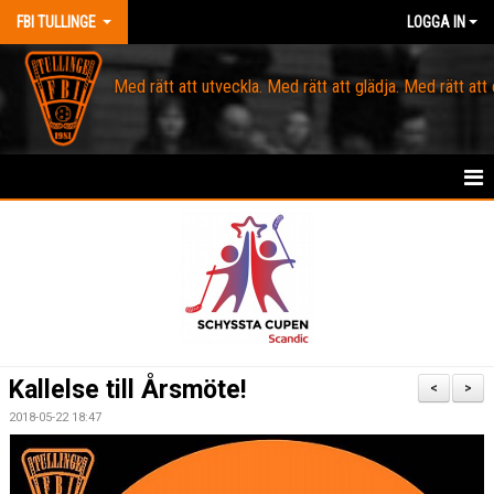
FBI TULLINGE
LOGGA IN
Med rätt att utveckla. Med rätt att glädja. Med rätt att
HEM
MEDLEM
OM FBI TULLINGE
DOMARE & MATCHLEDARE
Kallelse till Årsmöte!
<
>
KANSLI
2018-05-22 18:47
KALENDER