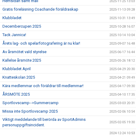
Hemsidan samt mail
2025-11-25 13:03
Gratis föreläsning Coachande föräldraskap
2025-11-13 09:28
Klubbladet
2025-10-31 13:49
Decembercupen 2025
2025-10-28 16:07
Tack Jannica!
2025-10-14 10:04
Årets lag- och spelarfotografering är nu klar!
2025-09-07 16:48
Av årsmötet vald styrelse
2025-06-17 16:44
Kallelse årsmöte 2025
2025-05-26 18:12
Klubbladet April
2025-04-29 20:30
Knatteskolan 2025
2025-04-21 09:49
Kära medlemmar och föräldrar till medlemmar!
2025-04-17 09:30
ÅRSMÖTE 2025
2025-04-10 17:35
Sportlovscamp-->Summercamp
2025-03-03 20:31
Missa inte Sportlovscamp 2025
2025-02-06 10:54
Viktigt meddelande till berörda av SportAdmins
2025-02-05 19:30
personuppgiftsincident.
2024-12-24 10:53