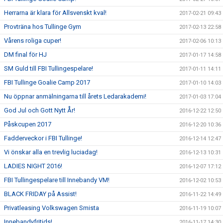
Herrarna är klara för Allsvenskt kval!
2017-02-21 09:43
Provträna hos Tullinge Gym
2017-02-13 22:58
Vårens roliga cuper!
2017-02-06 10:13
DM final för HJ
2017-01-17 14:58
SM Guld till FBI Tullingespelare!
2017-01-11 14:11
FBI Tullinge Goalie Camp 2017
2017-01-10 14:03
Nu öppnar anmälningarna till årets Ledarakademi!
2017-01-03 17:04
God Jul och Gott Nytt År!
2016-12-22 12:50
Påskcupen 2017
2016-12-20 10:36
Fadderveckor i FBI Tullinge!
2016-12-14 12:47
Vi önskar alla en trevlig luciadag!
2016-12-13 10:31
LADIES NIGHT 2016!
2016-12-07 17:12
FBI Tullingespelare till Innebandy VM!
2016-12-02 10:53
BLACK FRIDAY på Assist!
2016-11-22 14:49
Privatleasing Volkswagen Smista
2016-11-19 10:07
Innebandyfritids!
2016-11-17 14:30