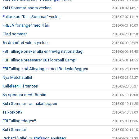
Kul i Sommar, andra veckan
2016-08-02 14:57
Fullbokad "Kul i Sommar" vecka!
2016-07-07 11:19
FREJA förlänger med 4 år.
2016-06-21 10:03
Glad sommar!
2016-06-20 13:58
Av årsmötet vald styrelse
2016-06-09 08:59
FBI Tullinge önskar alla en trevlig nationaldag!
2016-06-06 14:45
FBI Tullinge presentrer 08 Floorball Camp!
2016-05-31 14:55
FBI Tullinge på Albydagen med BotkyrkaByggen
2016-05-28 17:09
Nya Matchstället
2016-05-23 22:27
Kallelse till årsmöte!
2016-05-23 00:27
Ny sponsor med förmån
2016-05-19 19:00
Kul i Sommar - anmälan öppen
2016-05-19 11:25
Ta körkort?
2016-05-13 09:03
FBI Tullingedagen!!
2016-05-09 17:36
Kul i Sommar
2016-05-02 14:15
Rickard "Rille" Gustafsson ansluter!
2016-04-29 09:22