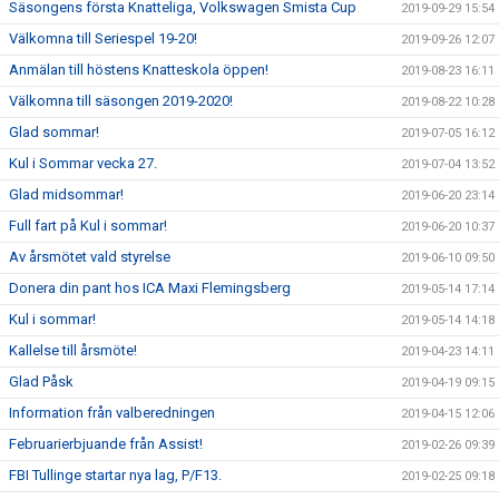
Säsongens första Knatteliga, Volkswagen Smista Cup
2019-09-29 15:54
Välkomna till Seriespel 19-20!
2019-09-26 12:07
Anmälan till höstens Knatteskola öppen!
2019-08-23 16:11
Välkomna till säsongen 2019-2020!
2019-08-22 10:28
Glad sommar!
2019-07-05 16:12
Kul i Sommar vecka 27.
2019-07-04 13:52
Glad midsommar!
2019-06-20 23:14
Full fart på Kul i sommar!
2019-06-20 10:37
Av årsmötet vald styrelse
2019-06-10 09:50
Donera din pant hos ICA Maxi Flemingsberg
2019-05-14 17:14
Kul i sommar!
2019-05-14 14:18
Kallelse till årsmöte!
2019-04-23 14:11
Glad Påsk
2019-04-19 09:15
Information från valberedningen
2019-04-15 12:06
Februarierbjuande från Assist!
2019-02-26 09:39
FBI Tullinge startar nya lag, P/F13.
2019-02-25 09:18