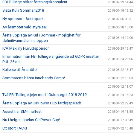
FBI Tullinge söker föreningskonsulent
2018-07-19 14:44
Sista Kul i Sommar 2018
2018-07-18 15:32
Ny sponsor - Accropark
2018-07-06 09:31
Av årsmötet vald styrelse!
2018-06-18 10:00
Årets upplaga av Kul i Sommar - möjlighet för
2018-06-14 12:00
definitivanmälan nu öppen
ICA Maxi ny Huvudsponsor
2018-05-29 13:47
Information från FBI Tullinge angående att GDPR ersätter
2018-05-24 23:06
PUL 25 maj
Kallelse till Årsmöte!
2018-05-22 18:47
Sommarens bästa Innebandy Camp!
2018-05-22 18:03
2018-05-12 11:07
Två FBI Tullingetjejer med i Guldsteget 2018-2019!
2018-04-24 18:23
Årets upplaga av GirlPower Cup färdigspelad!
2018-04-22 22:49
Assist har SM-finalfest
2018-04-19 11:58
Nu i helgen spelas GirlPower Cup!
2018-04-17 09:49
Ett stort TACK!
2018-04-12 10:48