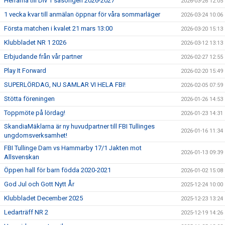
Herrarna till Div 1 säsongen 2026-2027
2026-03-26 12:05
1 vecka kvar till anmälan öppnar för våra sommarläger
2026-03-24 10:06
Första matchen i kvalet 21 mars 13:00
2026-03-20 15:13
Klubbladet NR 1 2026
2026-03-12 13:13
Erbjudande från vår partner
2026-02-27 12:55
Play It Forward
2026-02-20 15:49
SUPERLÖRDAG, NU SAMLAR VI HELA FBI!
2026-02-05 07:59
Stötta föreningen
2026-01-26 14:53
Toppmöte på lördag!
2026-01-23 14:31
SkandiaMäklarna är ny huvudpartner till FBI Tullinges
2026-01-16 11:34
ungdomsverksamhet!
FBI Tullinge Dam vs Hammarby 17/1 Jakten mot
2026-01-13 09:39
Allsvenskan
Öppen hall för barn födda 2020-2021
2026-01-02 15:08
God Jul och Gott Nytt År
2025-12-24 10:00
Klubbladet December 2025
2025-12-23 13:24
Ledarträff NR 2
2025-12-19 14:26