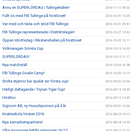
Ännu en SUPERLÖRDAG i Tullingehallen!
2016-11-11 09:55
Fullt ös med FBI Tullinge på höstlovet!
2016-10-31 15:05
Var med och tävla och stöd FBI Tullinge.
2016-10-31 09:47
FBI Tullinge representerade i Distriktslagen!
2016-10-27 13:42
Öppen Idrottsdag i Rikstenshallen på höstlovet
2016-10-25 15:11
Volkswagen Smista Cup
2016-10-19 14:33
SUPERLÖRDAG!
2016-10-12 11:17
Nya matchställ
2016-10-09 16:38
FBI Tullinge Goalie Camp!
2016-10-05 12:19
Stolta stjärnor har spelat sin första cup!
2016-09-25 23:54
Härligt deltagande i Töjnan Tiger Cup!
2016-09-19 18:39
Höstlov
2016-09-15 14:49
Sigicom AB, ny Huvudsponsor på 4 år.
2016-09-01 14:06
Knatteskola hösten 2016
2016-08-23 14:19
Nya samarbetspartners!
2016-08-18 14:59
Våra sponsorer hittills säsongen 16/17
2016-08-15 15:55