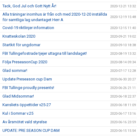
Tack, God Jul och Gott Nytt År!
2020-12-21 13:32
Alla träningar inomhus är från och med 2020-12-20 inställda
2020-12-19 15:48
för samtliga lag undantaget Herr A
Covid-19 riktlinjer information
2020-12-15 11:40
Knatteskolan 2020
2020-09-21 19:02
Startkit för ungdomar
2020-09-10 18:38
FBI Tullingefostrade tjejer uttagna till landslaget!
2020-08-19 13:32
Följa PreseasonCup 2020
2020-08-14 09:34
Glad sommar!
2020-07-17 12:28
Update Preseason cup Dam
2020-06-30 20:27
FBI Tullinge proudly presents!
2020-06-26 21:11
Glad Midsommar!
2020-06-18 22:37
Kansliets öppettider v25-27
2020-06-18 11:09
Kul i Sommar v.25
2020-06-17 13:16
Av årsmötet vald styrelse
2020-06-16 23:59
UPDATE: PRE SEASON CUP DAM
2020-06-15 15:54