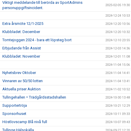
Viktigt meddelande till berörda av SportAdmins
2025-02-05 19:30
personuppgiftsincident.
2024-12-24 10:53
Extra årsmöte 12/1-2025
2024-12-20 10:56
Klubbladet: December
2024-12-20 10:32
Tomtejoggen 2024 - bara ett löpsteg bort
2024-12-10 23:55
Erbjudande från Assist
2024-12-03 14:36
Klubbladet: November
2024-12-01 11:08
2024-11-04 15:06
Nyhetsbrev Oktober
2024-11-04 14:41
Vinnaren av 50/50 lotten
2024-11-04 13:41
Aktuella priser Auktion
2024-11-02 10:52
Tullingehallen = Trädgårdsstadshallen
2024-10-30 13:48
Supportertröja
2024-10-21 12:29
Sponsorhuset
2024-10-11 09:33
Höstlovscamp Blå nivå full
2024-10-07 09:43
Tullinge Hälsokälla
2024-09-27 12:20