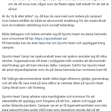
om de vill sova över, något som de flesta väljer, helt enkelt för att det är
så kul.
Är du 16 år eller äldre? Ja, då kan du vara med som ledare på campen!
Som ledare erhåller du både en ekonomisk ersättning för din insats likväl
som en kvalitativ utbildning inom socialt ledarskap.
Både deltagare och ledare anmäler sig till Sports Heart via deras hemsida
som ni kommer till här:
https://sportsheart.se/
På hemsidan kan du även läsa mer om Sports Heart och upplägget kring
campen.
Sports Heart Camp har syskonrabatt även när syskon anmäler sig till olika
idrotter. Organisationen vill även i möjligaste mån undvika att ekonomiskt
utanförskap gör att barn inte kan delta i campen. Därför har Sports Heart
ett antal stipendieplatser som du på deras hemsida kan nominera barn till.
FBI Tullinge rekommenderar starkt detta läger eftersom glädje, gemenskap
och att alla får vara med på sina villkor är centrala delar på Sports Heart
Camp likväl som i vår förening.
Sports Heart Camp arbetar nära myndigheter och kommun för att
säkerställa ett upplägg som fungerar på ett bra , säkert och tryggt sätt
under rådande pandemi. Campen var en av få lägerverksamheter som inte
bara genomfördes under 2020 men som dessutom gjorde det på ett