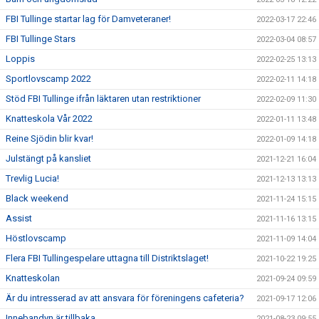
FBI Tullinge startar lag för Damveteraner!
2022-03-17 22:46
FBI Tullinge Stars
2022-03-04 08:57
Loppis
2022-02-25 13:13
Sportlovscamp 2022
2022-02-11 14:18
Stöd FBI Tullinge ifrån läktaren utan restriktioner
2022-02-09 11:30
Knatteskola Vår 2022
2022-01-11 13:48
Reine Sjödin blir kvar!
2022-01-09 14:18
Julstängt på kansliet
2021-12-21 16:04
Trevlig Lucia!
2021-12-13 13:13
Black weekend
2021-11-24 15:15
Assist
2021-11-16 13:15
Höstlovscamp
2021-11-09 14:04
Flera FBI Tullingespelare uttagna till Distriktslaget!
2021-10-22 19:25
Knatteskolan
2021-09-24 09:59
Är du intresserad av att ansvara för föreningens cafeteria?
2021-09-17 12:06
Innebandyn är tillbaka
2021-08-23 09:55