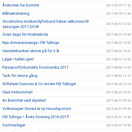
Årskorten har kommit
2017-09-29 17:32
Målvaktsträning
2017-09-18 11:46
Stockholms Innebandyförbund hälsar välkomna till
2017-09-12 13:53
säsongen 2017-2018!
Snart dags för Knatteskola
2017-08-29 13:58
Nya domaransvariga i FBI Tullinge
2017-08-25 12:53
Handelsbanken skriver på för 3 år.
2017-08-24 19:21
Läger i hallen igen!
2017-08-14 16:33
Parasportförbundets forumvecka 2017
2017-08-04 13:29
Tack för denna gång.
2017-08-03 11:27
Stiftelsen Dunross & Co stöder FBI Tullinge!
2017-06-26 13:14
Glad midsommar!
2017-06-23 10:31
Av årsmötet vald styrelse!
2017-06-19 09:50
Volkswagen Smista är ny Huvudsponsor
2017-06-07 09:35
FBI Tullinge = Årets förening 2016-2017!
2017-05-31 14:36
Sommarläger
2017-05-23 10:35