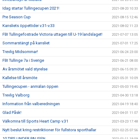
Idag startar Tullingecupen 2021!
2021-08-20 10:33
Pre Season Cup
2021-08-15 12:46
Kansliets öppettider v.31-v.33
2021-08-02 11:23
FBI Tullingefostrade Victoria uttagen till U-19 landslaget!
2021-07-07 13:05
Sommarstängt på kansliet
2021-07-01 17:25
Trevlig Midsommar!
2021-06-24 23:00
FBI Tullinge 7a i Sverige
2021-06-21 08:00
Av årsmötet vald styrelse
2021-06-15 09:31
Kallelse till årsmöte
2021-05-31 10:09
Tullingecupen - anmälan öppen
2021-05-03 19:45
Trevlig Valborg
2021-04-30 13:18
Information från valberedningen
2021-04-19 18:40
Glad Påsk!
2021-04-01 11:07
Välkomna till Sports Heart Camp v.31
2021-03-23 17:48
Nytt beslut kring restriktioner för fullstora sporthallar
2021-02-25 07:56
10 TIPS UNDER PAUSEN
2021-01-11 19:59