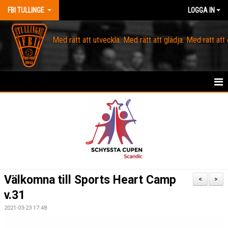
FBI TULLINGE
LOGGA IN
Med rätt att utveckla. Med rätt att glädja. Med rätt att
HEM
MEDLEM
OM FBI TULLINGE
DOMARE & MATCHLEDARE
Välkomna till Sports Heart Camp
<
>
v.31
KANSLI
2021-03-23 17:48
KALENDER