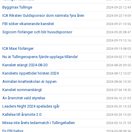
Byggmax Tullinge
2024-09-25 12:49
ICA Riksten Guldsponsor dom närmsta fyra åren
2024-09-23 19:09
FBI söker vikarierande kanslist
2024-09-21 10:56
Sigicom förlänger och blir huvudsponsor
2024-09-20 08:47
2024-09-19 15:16
ICA Maxi förlänger
2024-09-19 08:03
Nu är Tullingecupens fjärde upplaga tillända!
2024-09-02 17:18
Kansliet stängt 2024-08-20
2024-08-20 09:55
Kansliets öppettider hösten 2024
2024-08-12 10:07
Anmälan knatteskolan är öppen
2024-08-06 10:55
Kansliet sommarstängt
2024-07-04 18:35
Av årsmötet vald styrelse
2024-06-16 21:03
Leaders Night 2024 spelades igår
2024-05-25 14:23
Kallelse till årsmöte 2.0
2024-05-24 15:05
Missa inte årets ledarmatch i Tullingehallen
2024-05-16 21:53
En FBI bebis
2024-05-08 08:36