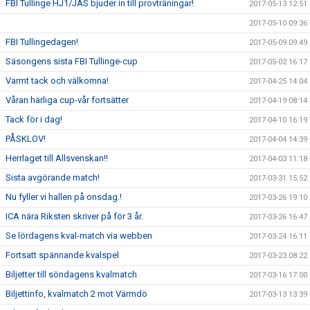
FBI Tullinge HJ1/JAS bjuder in till provträningar!
2017-05-13 12:51
2017-05-10 09:36
FBI Tullingedagen!
2017-05-09 09:49
Säsongens sista FBI Tullinge-cup
2017-05-02 16:17
Varmt tack och välkomna!
2017-04-25 14:04
Våran härliga cup-vår fortsätter
2017-04-19 08:14
Tack för i dag!
2017-04-10 16:19
PÅSKLOV!
2017-04-04 14:39
Herrlaget till Allsvenskan!!
2017-04-03 11:18
Sista avgörande match!
2017-03-31 15:52
Nu fyller vi hallen på onsdag.!
2017-03-26 19:10
ICA nära Riksten skriver på för 3 år.
2017-03-26 16:47
Se lördagens kval-match via webben
2017-03-24 16:11
Fortsatt spännande kvalspel
2017-03-23 08:22
Biljetter till söndagens kvalmatch
2017-03-16 17:00
Biljettinfo, kvalmatch 2 mot Värmdö
2017-03-13 13:39