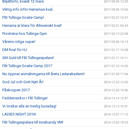
Biljettinfo, kvalet 12 mars
2017-03-09 13:29
Viktig info inför Herrarnas kval..
2017-03-05 14:50
FBI Tullinge Goalie Camp!
2017-02-27 10:37
Herrarna är klara för Allsvenskt kval!
2017-02-21 09:43
Provträna hos Tullinge Gym
2017-02-13 22:58
Vårens roliga cuper!
2017-02-06 10:13
DM final för HJ
2017-01-17 14:58
SM Guld till FBI Tullingespelare!
2017-01-11 14:11
FBI Tullinge Goalie Camp 2017
2017-01-10 14:03
Nu öppnar anmälningarna till årets Ledarakademi!
2017-01-03 17:04
God Jul och Gott Nytt År!
2016-12-22 12:50
Påskcupen 2017
2016-12-20 10:36
Fadderveckor i FBI Tullinge!
2016-12-14 12:47
Vi önskar alla en trevlig luciadag!
2016-12-13 10:31
LADIES NIGHT 2016!
2016-12-07 17:12
FBI Tullingespelare till Innebandy VM!
2016-12-02 10:53