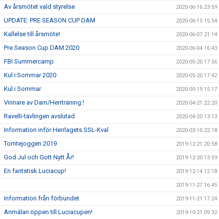
Av årsmötet vald styrelse
2020-06-16 23:59
UPDATE: PRE SEASON CUP DAM
2020-06-15 15:54
Kallelse till årsmöte!
2020-06-07 21:14
Pre Season Cup DAM 2020
2020-06-04 16:43
FBI Summercamp
2020-05-20 17:56
Kul i Sommar 2020
2020-05-20 17:42
Kul i Sommar
2020-05-19 15:17
Vinnare av Dam/Herrträning.!
2020-04-21 22:20
Ravelli-tävlingen avslutad
2020-04-20 13:13
Information inför Herrlagets SSL-Kval
2020-03-10 22:18
Tomtejoggen 2019
2019-12-21 20:58
God Jul och Gott Nytt År!
2019-12-20 13:59
En fantstisk Luciacup!
2019-12-14 12:18
2019-11-27 16:45
Information från förbundet
2019-11-21 17:24
Anmälan öppen till Luciacupen!
2019-10-21 09:32