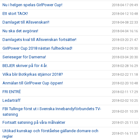
Nu i helgen spelas GirlPower Cup!
2018-04-17 09:49
Ett stort TACK!
2018-04-12 10:48
Damlaget till Allsvenskan!!
2018-04-08 22:33
Nu ska det avgöras!
2018-04-04 16:16
Damlagets kval till Allsvenskan fortsätter!
2018-03-20 21:47
GirlPower Cup 2018 nästan fulltecknad!
2018-03-12 09:30
Serieseger för Damerna!
2018-03-04 20:30
BEIJER skriver på för 4 år.
2018-02-28 16:29
Vilka blir Botkyrkas stjärnor 2018?
2018-02-22 11:18
Anmälan till GirlPower Cup öppen!
2018-02-20 10:48
FRI ENTRÉ
2018-02-11 17:29
Ledarträff
2018-02-02 10:25
FBI Tullinge först ut i Svenska Innebandyförbundets TV-
2018-02-01 10:39
satsning
Fortsatt satsning på våra målvakter
2018-01-25 11:53
Utökad kunskap och förståelse gällande domare och
2018-01-16 11:57
regler