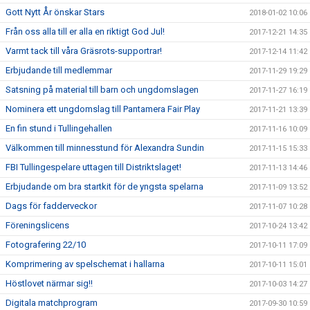
Gott Nytt År önskar Stars
2018-01-02 10:06
Från oss alla till er alla en riktigt God Jul!
2017-12-21 14:35
Varmt tack till våra Gräsrots-supportrar!
2017-12-14 11:42
Erbjudande till medlemmar
2017-11-29 19:29
Satsning på material till barn och ungdomslagen
2017-11-27 16:19
Nominera ett ungdomslag till Pantamera Fair Play
2017-11-21 13:39
En fin stund i Tullingehallen
2017-11-16 10:09
Välkommen till minnesstund för Alexandra Sundin
2017-11-15 15:33
FBI Tullingespelare uttagen till Distriktslaget!
2017-11-13 14:46
Erbjudande om bra startkit för de yngsta spelarna
2017-11-09 13:52
Dags för fadderveckor
2017-11-07 10:28
Föreningslicens
2017-10-24 13:42
Fotografering 22/10
2017-10-11 17:09
Komprimering av spelschemat i hallarna
2017-10-11 15:01
Höstlovet närmar sig!!
2017-10-03 14:27
Digitala matchprogram
2017-09-30 10:59