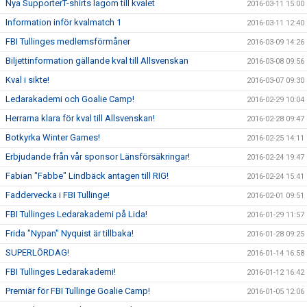
Nya SupporterT-shirts lagom till kvalet
2016-03-11 15:00
Information inför kvalmatch 1
2016-03-11 12:40
FBI Tullinges medlemsförmåner
2016-03-09 14:26
Biljettinformation gällande kval till Allsvenskan
2016-03-08 09:56
Kval i sikte!
2016-03-07 09:30
Ledarakademi och Goalie Camp!
2016-02-29 10:04
Herrarna klara för kval till Allsvenskan!
2016-02-28 09:47
Botkyrka Winter Games!
2016-02-25 14:11
Erbjudande från vår sponsor Länsförsäkringar!
2016-02-24 19:47
Fabian "Fabbe" Lindbäck antagen till RIG!
2016-02-24 15:41
Faddervecka i FBI Tullinge!
2016-02-01 09:51
FBI Tullinges Ledarakademi på Lida!
2016-01-29 11:57
Frida "Nypan" Nyquist är tillbaka!
2016-01-28 09:25
SUPERLÖRDAG!
2016-01-14 16:58
FBI Tullinges Ledarakademi!
2016-01-12 16:42
Premiär för FBI Tullinge Goalie Camp!
2016-01-05 12:06