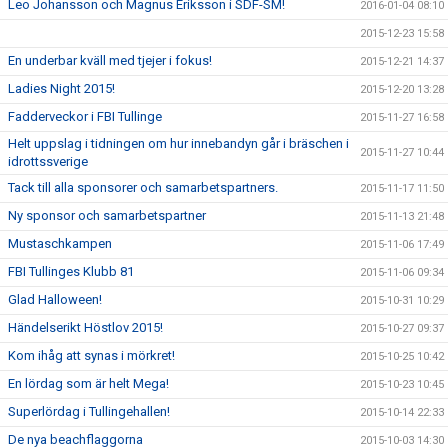
Leo Johansson och Magnus Eriksson i SDF-SM!
2016-01-04 08:10
2015-12-23 15:58
En underbar kväll med tjejer i fokus!
2015-12-21 14:37
Ladies Night 2015!
2015-12-20 13:28
Fadderveckor i FBI Tullinge
2015-11-27 16:58
Helt uppslag i tidningen om hur innebandyn går i bräschen i
2015-11-27 10:44
idrottssverige
Tack till alla sponsorer och samarbetspartners.
2015-11-17 11:50
Ny sponsor och samarbetspartner
2015-11-13 21:48
Mustaschkampen
2015-11-06 17:49
FBI Tullinges Klubb 81
2015-11-06 09:34
Glad Halloween!
2015-10-31 10:29
Händelserikt Höstlov 2015!
2015-10-27 09:37
Kom ihåg att synas i mörkret!
2015-10-25 10:42
En lördag som är helt Mega!
2015-10-23 10:45
Superlördag i Tullingehallen!
2015-10-14 22:33
De nya beachflaggorna
2015-10-03 14:30