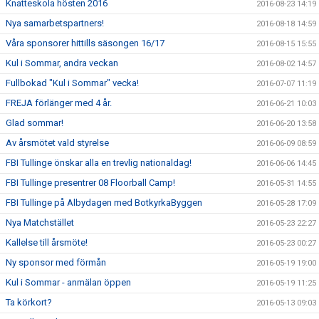
Knatteskola hösten 2016
2016-08-23 14:19
Nya samarbetspartners!
2016-08-18 14:59
Våra sponsorer hittills säsongen 16/17
2016-08-15 15:55
Kul i Sommar, andra veckan
2016-08-02 14:57
Fullbokad "Kul i Sommar" vecka!
2016-07-07 11:19
FREJA förlänger med 4 år.
2016-06-21 10:03
Glad sommar!
2016-06-20 13:58
Av årsmötet vald styrelse
2016-06-09 08:59
FBI Tullinge önskar alla en trevlig nationaldag!
2016-06-06 14:45
FBI Tullinge presentrer 08 Floorball Camp!
2016-05-31 14:55
FBI Tullinge på Albydagen med BotkyrkaByggen
2016-05-28 17:09
Nya Matchstället
2016-05-23 22:27
Kallelse till årsmöte!
2016-05-23 00:27
Ny sponsor med förmån
2016-05-19 19:00
Kul i Sommar - anmälan öppen
2016-05-19 11:25
Ta körkort?
2016-05-13 09:03