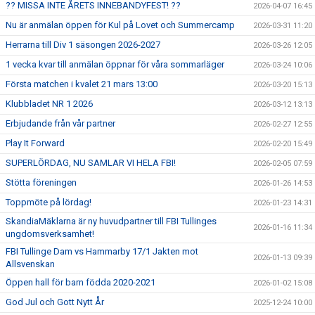
?? MISSA INTE ÅRETS INNEBANDYFEST! ??
2026-04-07 16:45
Nu är anmälan öppen för Kul på Lovet och Summercamp
2026-03-31 11:20
Herrarna till Div 1 säsongen 2026-2027
2026-03-26 12:05
1 vecka kvar till anmälan öppnar för våra sommarläger
2026-03-24 10:06
Första matchen i kvalet 21 mars 13:00
2026-03-20 15:13
Klubbladet NR 1 2026
2026-03-12 13:13
Erbjudande från vår partner
2026-02-27 12:55
Play It Forward
2026-02-20 15:49
SUPERLÖRDAG, NU SAMLAR VI HELA FBI!
2026-02-05 07:59
Stötta föreningen
2026-01-26 14:53
Toppmöte på lördag!
2026-01-23 14:31
SkandiaMäklarna är ny huvudpartner till FBI Tullinges
2026-01-16 11:34
ungdomsverksamhet!
FBI Tullinge Dam vs Hammarby 17/1 Jakten mot
2026-01-13 09:39
Allsvenskan
Öppen hall för barn födda 2020-2021
2026-01-02 15:08
God Jul och Gott Nytt År
2025-12-24 10:00