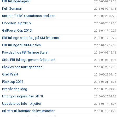
FBI Tullingedagen!!
2016-05-09 17:36
Kul i Sommar
2016-05-02 14:15
Rickard "Rille" Gustafsson ansluter!
2016-04-29 09:22
FloorBoy Cup 2016!
2016-04-25 11:10
GirlPower Cup 2016!
2016-04-17 10:29
FBI Tullinge satte färg på SM-finalerna!
2016-04-17 10:20
FBI Tullinge till SM-Finalen!
2016-04-12 12:36
Provdag hos FBI Tullinge Stars!
2016-04-08 15:18
Stöd FBI Tullinge genom Gräsroten!
2016-04-05 14:15
Påsklov och multisportdag!
2016-03-29 12:35
Glad Påsk!
2016-03-25 09:40
Påskcup 2016
2016-03-21 11:03
Inte vår dag idag
2016-03-20 21:46
I morgon avgörs Play Off 1!
2016-03-20 09:28
Uppdaterad info - biljetter
2016-03-17 15:07
Biljetter till kommande kvalmatcher
2016-03-15 11:23