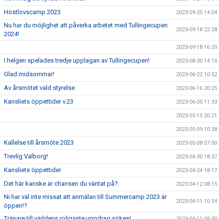
Höstlovscamp 2023
2023-09-25 14:04
Nu har du möjlighet att påverka arbetet med Tullingecupen
2023-09-18 22:28
2024!
2023-09-18 16:20
I helgen spelades tredje upplagan av Tullingecupen!
2023-08-30 14:10
Glad midsommar!
2023-06-22 10:52
Av årsmötet vald styrelse
2023-06-16 20:25
Kansliets öppettider v.23
2023-06-05 11:33
2023-05-15 20:21
2023-05-09 10:38
Kallelse till årsmöte 2023
2023-05-08 07:00
Trevlig Valborg!
2023-04-30 18:37
Kansliets öppettider
2023-04-24 18:17
Det här kanske är chansen du väntat på?
2023-04-12 08:15
Ni har väl inte missat att anmälan till Summercamp 2023 är
2023-04-11 10:54
öppen!?
Tränare till världens roligaste uppdrag sökes!
2023-04-11 09:30