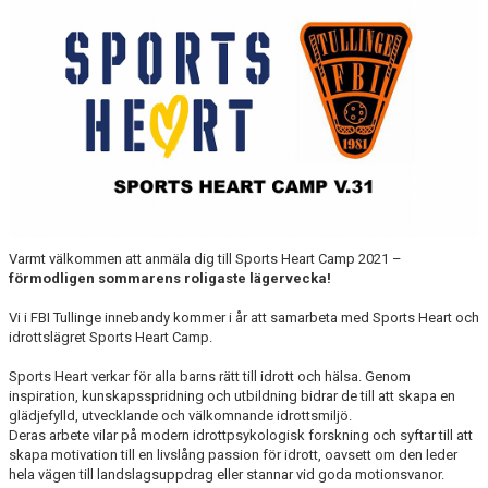
VÅRA PARTNERS
FRITIDSKORTET
NYHETER
PROFILKLÄDER
ÖVERGÅNGSANSVARIG OCH ÖVERGÅNGSPOLICY
Varmt välkommen att anmäla dig till Sports Heart Camp 2021 –
PLAY IT FORWARD
förmodligen sommarens roligaste lägervecka!
FBI TULLINGE HALL OF FAME
Vi i FBI Tullinge innebandy kommer i år att samarbeta med Sports Heart och
idrottslägret Sports Heart Camp.
Sports Heart verkar för alla barns rätt till idrott och hälsa. Genom
inspiration, kunskapsspridning och utbildning bidrar de till att skapa en
glädjefylld, utvecklande och välkomnande idrottsmiljö.
Deras arbete vilar på modern idrottpsykologisk forskning och syftar till att
skapa motivation till en livslång passion för idrott, oavsett om den leder
hela vägen till landslagsuppdrag eller stannar vid goda motionsvanor.