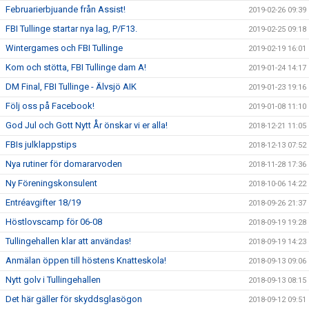
Februarierbjuande från Assist!
2019-02-26 09:39
FBI Tullinge startar nya lag, P/F13.
2019-02-25 09:18
Wintergames och FBI Tullinge
2019-02-19 16:01
Kom och stötta, FBI Tullinge dam A!
2019-01-24 14:17
DM Final, FBI Tullinge - Älvsjö AIK
2019-01-23 19:16
Följ oss på Facebook!
2019-01-08 11:10
God Jul och Gott Nytt År önskar vi er alla!
2018-12-21 11:05
FBIs julklappstips
2018-12-13 07:52
Nya rutiner för domararvoden
2018-11-28 17:36
Ny Föreningskonsulent
2018-10-06 14:22
Entréavgifter 18/19
2018-09-26 21:37
Höstlovscamp för 06-08
2018-09-19 19:28
Tullingehallen klar att användas!
2018-09-19 14:23
Anmälan öppen till höstens Knatteskola!
2018-09-13 09:06
Nytt golv i Tullingehallen
2018-09-13 08:15
Det här gäller för skyddsglasögon
2018-09-12 09:51