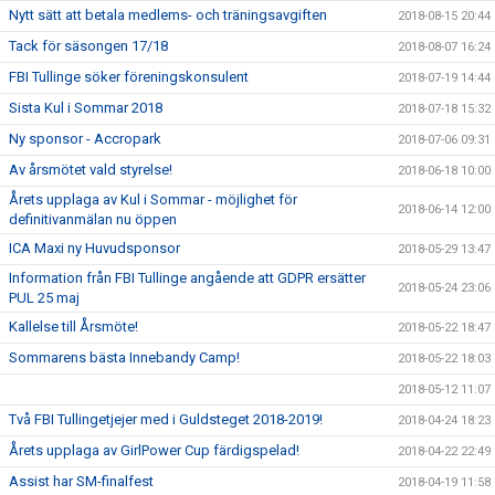
Nytt sätt att betala medlems- och träningsavgiften
2018-08-15 20:44
Tack för säsongen 17/18
2018-08-07 16:24
FBI Tullinge söker föreningskonsulent
2018-07-19 14:44
Sista Kul i Sommar 2018
2018-07-18 15:32
Ny sponsor - Accropark
2018-07-06 09:31
Av årsmötet vald styrelse!
2018-06-18 10:00
Årets upplaga av Kul i Sommar - möjlighet för
2018-06-14 12:00
definitivanmälan nu öppen
ICA Maxi ny Huvudsponsor
2018-05-29 13:47
Information från FBI Tullinge angående att GDPR ersätter
2018-05-24 23:06
PUL 25 maj
Kallelse till Årsmöte!
2018-05-22 18:47
Sommarens bästa Innebandy Camp!
2018-05-22 18:03
2018-05-12 11:07
Två FBI Tullingetjejer med i Guldsteget 2018-2019!
2018-04-24 18:23
Årets upplaga av GirlPower Cup färdigspelad!
2018-04-22 22:49
Assist har SM-finalfest
2018-04-19 11:58