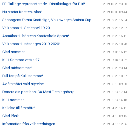
FBI Tullinge representerade i Distriktslaget för F16!
2019-10-20 23:00
Nu startar Knatteskolan!
2019-10-03 09:44
Säsongens första Knatteliga, Volkswagen Smista Cup
2019-09-29 15:54
Välkomna till Seriespel 19-20!
2019-09-26 12:07
Anmälan till höstens Knatteskola öppen!
2019-08-23 16:11
Välkomna till säsongen 2019-2020!
2019-08-22 10:28
Glad sommar!
2019-07-05 16:12
Kul i Sommar vecka 27.
2019-07-04 13:52
Glad midsommar!
2019-06-20 23:14
Full fart på Kul i sommar!
2019-06-20 10:37
Av årsmötet vald styrelse
2019-06-10 09:50
Donera din pant hos ICA Maxi Flemingsberg
2019-05-14 17:14
Kul i sommar!
2019-05-14 14:18
Kallelse till årsmöte!
2019-04-23 14:11
Glad Påsk
2019-04-19 09:15
Information från valberedningen
2019-04-15 12:06