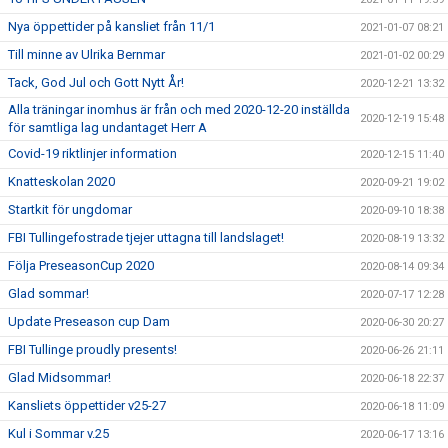
Nya öppettider på kansliet från 11/1
2021-01-07 08:21
Till minne av Ulrika Bernmar
2021-01-02 00:29
Tack, God Jul och Gott Nytt År!
2020-12-21 13:32
Alla träningar inomhus är från och med 2020-12-20 inställda
2020-12-19 15:48
för samtliga lag undantaget Herr A
Covid-19 riktlinjer information
2020-12-15 11:40
Knatteskolan 2020
2020-09-21 19:02
Startkit för ungdomar
2020-09-10 18:38
FBI Tullingefostrade tjejer uttagna till landslaget!
2020-08-19 13:32
Följa PreseasonCup 2020
2020-08-14 09:34
Glad sommar!
2020-07-17 12:28
Update Preseason cup Dam
2020-06-30 20:27
FBI Tullinge proudly presents!
2020-06-26 21:11
Glad Midsommar!
2020-06-18 22:37
Kansliets öppettider v25-27
2020-06-18 11:09
Kul i Sommar v.25
2020-06-17 13:16