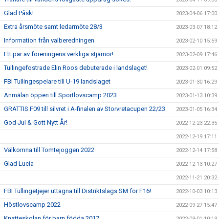
Glad Påsk!
2023-04-06 17:00
Extra årsmöte samt ledarmöte 28/3
2023-03-07 18:12
Information från valberedningen
2023-02-10 15:59
Ett par av föreningens verkliga stjärnor!
2023-02-09 17:46
Tullingefostrade Elin Roos debuterade i landslaget!
2023-02-01 09:52
FBI Tullingespelare till U-19 landslaget
2023-01-30 16:29
Anmälan öppen till Sportlovscamp 2023
2023-01-13 10:39
GRATTIS F09 till silvret i A-finalen av Storvretacupen 22/23
2023-01-05 16:34
God Jul & Gott Nytt År!
2022-12-23 22:35
2022-12-19 17:11
Välkomna till Tomtejoggen 2022
2022-12-14 17:58
Glad Lucia
2022-12-13 10:27
2022-11-21 20:32
FBI Tullingetjejer uttagna till Distriktslags SM för F16!
2022-10-03 10:13
Höstlovscamp 2022
2022-09-27 15:47
Knatteskolan för barn födda 2017
2022-09-01 10:19