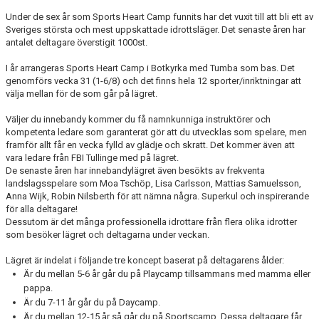
Under de sex år som Sports Heart Camp funnits har det vuxit till att bli ett av
Sveriges största och mest uppskattade idrottsläger. Det senaste åren har
antalet deltagare överstigit 1000st.
I år arrangeras Sports Heart Camp i Botkyrka med Tumba som bas. Det
genomförs vecka 31 (1-6/8) och det finns hela 12 sporter/inriktningar att
välja mellan för de som går på lägret.
Väljer du innebandy kommer du få namnkunniga instruktörer och
kompetenta ledare som garanterat gör att du utvecklas som spelare, men
framför allt får en vecka fylld av glädje och skratt. Det kommer även att
vara ledare från FBI Tullinge med på lägret.
De senaste åren har innebandylägret även besökts av frekventa
landslagsspelare som Moa Tschöp, Lisa Carlsson, Mattias Samuelsson,
Anna Wijk, Robin Nilsberth för att nämna några. Superkul och inspirerande
för alla deltagare!
Dessutom är det många professionella idrottare från flera olika idrotter
som besöker lägret och deltagarna under veckan.
Lägret är indelat i följande tre koncept baserat på deltagarens ålder:
Är du mellan 5-6 år går du på Playcamp tillsammans med mamma eller
pappa.
Är du 7-11 år går du på Daycamp.
Är du mellan 12-15 år så går du på Sportscamp. Dessa deltagare får