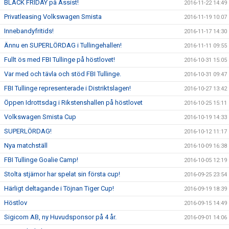
BLACK FRIDAY på Assist!
2016-11-22 14:49
Privatleasing Volkswagen Smista
2016-11-19 10:07
Innebandyfritids!
2016-11-17 14:30
Ännu en SUPERLÖRDAG i Tullingehallen!
2016-11-11 09:55
Fullt ös med FBI Tullinge på höstlovet!
2016-10-31 15:05
Var med och tävla och stöd FBI Tullinge.
2016-10-31 09:47
FBI Tullinge representerade i Distriktslagen!
2016-10-27 13:42
Öppen Idrottsdag i Rikstenshallen på höstlovet
2016-10-25 15:11
Volkswagen Smista Cup
2016-10-19 14:33
SUPERLÖRDAG!
2016-10-12 11:17
Nya matchställ
2016-10-09 16:38
FBI Tullinge Goalie Camp!
2016-10-05 12:19
Stolta stjärnor har spelat sin första cup!
2016-09-25 23:54
Härligt deltagande i Töjnan Tiger Cup!
2016-09-19 18:39
Höstlov
2016-09-15 14:49
Sigicom AB, ny Huvudsponsor på 4 år.
2016-09-01 14:06