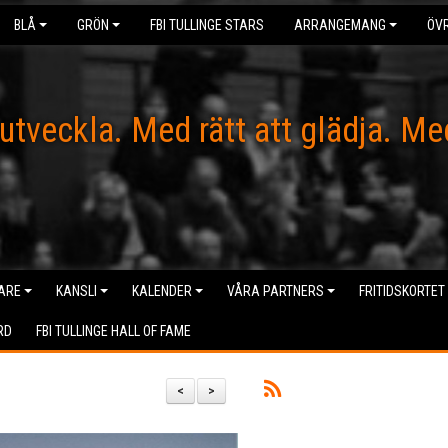
BLÅ
GRÖN
FBI TULLINGE STARS
ARRANGEMANG
ÖVR
 utveckla. Med rätt att glädja. Me
ARE
KANSLI
KALENDER
VÅRA PARTNERS
FRITIDSKORTET
RD
FBI TULLINGE HALL OF FAME
<
>