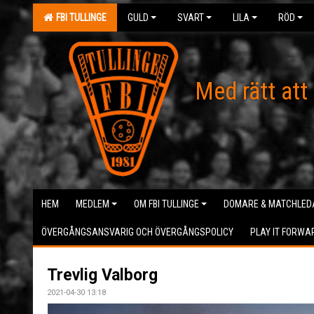
FBI TULLINGE
GULD
SVART
LILA
RÖD
Med rätt att
HEM
MEDLEM
OM FBI TULLINGE
DOMARE & MATCHLED
ÖVERGÅNGSANSVARIG OCH ÖVERGÅNGSPOLICY
PLAY IT FORWA
Trevlig Valborg
2021-04-30 13:18