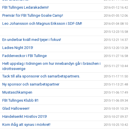
FBI Tullinges Ledarakademi!
2016-01-12 16:42
Premiär för FBI Tullinge Goalie Camp!
2016-01-05 12:06
Leo Johansson och Magnus Eriksson i SDF-SM!
2016-01-04 08:10
2015-12-23 15:58
En underbar kväll med tjejer i fokus!
2015-12-21 14:37
Ladies Night 2015!
2015-12-20 13:28
Fadderveckor i FBI Tullinge
2015-11-27 16:58
Helt uppslag i tidningen om hur innebandyn går i bräschen i
2015-11-27 10:44
idrottssverige
Tack till alla sponsorer och samarbetspartners.
2015-11-17 11:50
Ny sponsor och samarbetspartner
2015-11-13 21:48
Mustaschkampen
2015-11-06 17:49
FBI Tullinges Klubb 81
2015-11-06 09:34
Glad Halloween!
2015-10-31 10:29
Händelserikt Höstlov 2015!
2015-10-27 09:37
Kom ihåg att synas i mörkret!
2015-10-25 10:42