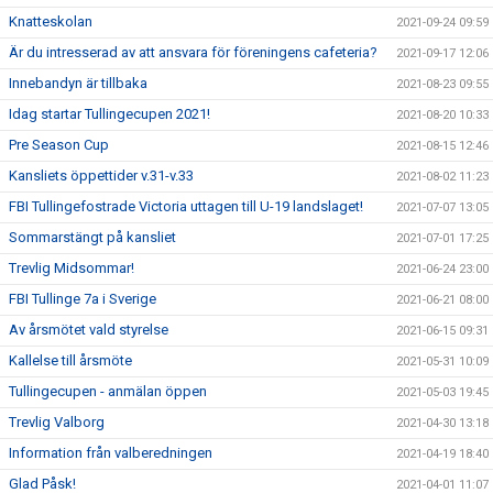
Knatteskolan
2021-09-24 09:59
Är du intresserad av att ansvara för föreningens cafeteria?
2021-09-17 12:06
Innebandyn är tillbaka
2021-08-23 09:55
Idag startar Tullingecupen 2021!
2021-08-20 10:33
Pre Season Cup
2021-08-15 12:46
Kansliets öppettider v.31-v.33
2021-08-02 11:23
FBI Tullingefostrade Victoria uttagen till U-19 landslaget!
2021-07-07 13:05
Sommarstängt på kansliet
2021-07-01 17:25
Trevlig Midsommar!
2021-06-24 23:00
FBI Tullinge 7a i Sverige
2021-06-21 08:00
Av årsmötet vald styrelse
2021-06-15 09:31
Kallelse till årsmöte
2021-05-31 10:09
Tullingecupen - anmälan öppen
2021-05-03 19:45
Trevlig Valborg
2021-04-30 13:18
Information från valberedningen
2021-04-19 18:40
Glad Påsk!
2021-04-01 11:07