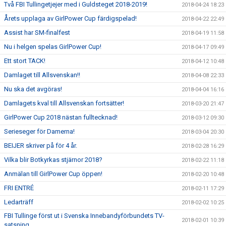
Två FBI Tullingetjejer med i Guldsteget 2018-2019!
2018-04-24 18:23
Årets upplaga av GirlPower Cup färdigspelad!
2018-04-22 22:49
Assist har SM-finalfest
2018-04-19 11:58
Nu i helgen spelas GirlPower Cup!
2018-04-17 09:49
Ett stort TACK!
2018-04-12 10:48
Damlaget till Allsvenskan!!
2018-04-08 22:33
Nu ska det avgöras!
2018-04-04 16:16
Damlagets kval till Allsvenskan fortsätter!
2018-03-20 21:47
GirlPower Cup 2018 nästan fulltecknad!
2018-03-12 09:30
Serieseger för Damerna!
2018-03-04 20:30
BEIJER skriver på för 4 år.
2018-02-28 16:29
Vilka blir Botkyrkas stjärnor 2018?
2018-02-22 11:18
Anmälan till GirlPower Cup öppen!
2018-02-20 10:48
FRI ENTRÉ
2018-02-11 17:29
Ledarträff
2018-02-02 10:25
FBI Tullinge först ut i Svenska Innebandyförbundets TV-
2018-02-01 10:39
satsning