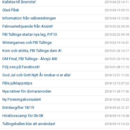
Kallelse till årsmöte!
2019-04-23 14:11
Glad Påsk
2019-04-19 09:15
Information från valberedningen
2019-04-15 12:06
Februarierbjuande från Assist!
2019-02-26 09:39
FBI Tullinge startar nya lag, P/F13.
2019-02-25 09:18
Wintergames och FBI Tullinge
2019-02-19 16:01
Kom och stötta, FBI Tullinge dam A!
2019-01-24 14:17
DM Final, FBI Tullinge - Älvsjö AIK
2019-01-23 19:16
Följ oss på Facebook!
2019-01-08 11:10
God Jul och Gott Nytt År önskar vi er alla!
2018-12-21 11:05
FBIs julklappstips
2018-12-13 07:52
Nya rutiner för domararvoden
2018-11-28 17:36
Ny Föreningskonsulent
2018-10-06 14:22
Entréavgifter 18/19
2018-09-26 21:37
Höstlovscamp för 06-08
2018-09-19 19:28
Tullingehallen klar att användas!
2018-09-19 14:23