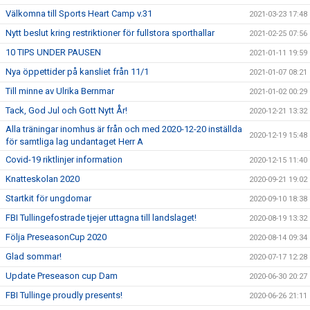
Välkomna till Sports Heart Camp v.31
2021-03-23 17:48
Nytt beslut kring restriktioner för fullstora sporthallar
2021-02-25 07:56
10 TIPS UNDER PAUSEN
2021-01-11 19:59
Nya öppettider på kansliet från 11/1
2021-01-07 08:21
Till minne av Ulrika Bernmar
2021-01-02 00:29
Tack, God Jul och Gott Nytt År!
2020-12-21 13:32
Alla träningar inomhus är från och med 2020-12-20 inställda
2020-12-19 15:48
för samtliga lag undantaget Herr A
Covid-19 riktlinjer information
2020-12-15 11:40
Knatteskolan 2020
2020-09-21 19:02
Startkit för ungdomar
2020-09-10 18:38
FBI Tullingefostrade tjejer uttagna till landslaget!
2020-08-19 13:32
Följa PreseasonCup 2020
2020-08-14 09:34
Glad sommar!
2020-07-17 12:28
Update Preseason cup Dam
2020-06-30 20:27
FBI Tullinge proudly presents!
2020-06-26 21:11