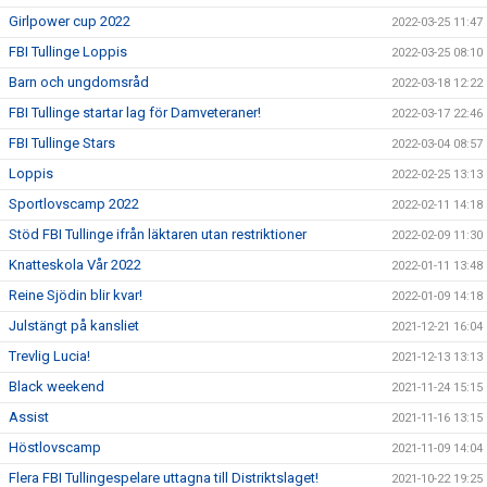
Girlpower cup 2022
2022-03-25 11:47
FBI Tullinge Loppis
2022-03-25 08:10
Barn och ungdomsråd
2022-03-18 12:22
FBI Tullinge startar lag för Damveteraner!
2022-03-17 22:46
FBI Tullinge Stars
2022-03-04 08:57
Loppis
2022-02-25 13:13
Sportlovscamp 2022
2022-02-11 14:18
Stöd FBI Tullinge ifrån läktaren utan restriktioner
2022-02-09 11:30
Knatteskola Vår 2022
2022-01-11 13:48
Reine Sjödin blir kvar!
2022-01-09 14:18
Julstängt på kansliet
2021-12-21 16:04
Trevlig Lucia!
2021-12-13 13:13
Black weekend
2021-11-24 15:15
Assist
2021-11-16 13:15
Höstlovscamp
2021-11-09 14:04
Flera FBI Tullingespelare uttagna till Distriktslaget!
2021-10-22 19:25