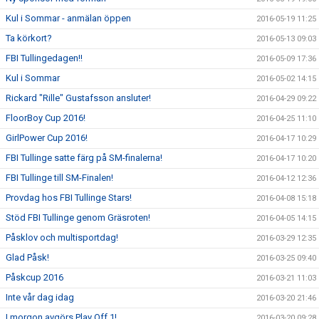
Kul i Sommar - anmälan öppen
2016-05-19 11:25
Ta körkort?
2016-05-13 09:03
FBI Tullingedagen!!
2016-05-09 17:36
Kul i Sommar
2016-05-02 14:15
Rickard "Rille" Gustafsson ansluter!
2016-04-29 09:22
FloorBoy Cup 2016!
2016-04-25 11:10
GirlPower Cup 2016!
2016-04-17 10:29
FBI Tullinge satte färg på SM-finalerna!
2016-04-17 10:20
FBI Tullinge till SM-Finalen!
2016-04-12 12:36
Provdag hos FBI Tullinge Stars!
2016-04-08 15:18
Stöd FBI Tullinge genom Gräsroten!
2016-04-05 14:15
Påsklov och multisportdag!
2016-03-29 12:35
Glad Påsk!
2016-03-25 09:40
Påskcup 2016
2016-03-21 11:03
Inte vår dag idag
2016-03-20 21:46
I morgon avgörs Play Off 1!
2016-03-20 09:28