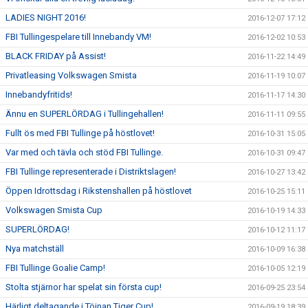
LADIES NIGHT 2016!
2016-12-07 17:12
FBI Tullingespelare till Innebandy VM!
2016-12-02 10:53
BLACK FRIDAY på Assist!
2016-11-22 14:49
Privatleasing Volkswagen Smista
2016-11-19 10:07
Innebandyfritids!
2016-11-17 14:30
Ännu en SUPERLÖRDAG i Tullingehallen!
2016-11-11 09:55
Fullt ös med FBI Tullinge på höstlovet!
2016-10-31 15:05
Var med och tävla och stöd FBI Tullinge.
2016-10-31 09:47
FBI Tullinge representerade i Distriktslagen!
2016-10-27 13:42
Öppen Idrottsdag i Rikstenshallen på höstlovet
2016-10-25 15:11
Volkswagen Smista Cup
2016-10-19 14:33
SUPERLÖRDAG!
2016-10-12 11:17
Nya matchställ
2016-10-09 16:38
FBI Tullinge Goalie Camp!
2016-10-05 12:19
Stolta stjärnor har spelat sin första cup!
2016-09-25 23:54
Härligt deltagande i Töjnan Tiger Cup!
2016-09-19 18:39