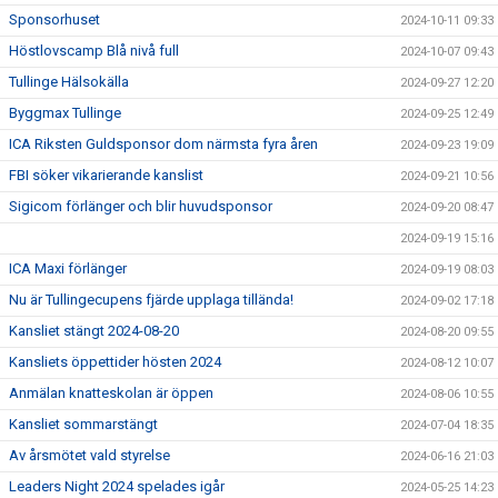
Sponsorhuset
2024-10-11 09:33
Höstlovscamp Blå nivå full
2024-10-07 09:43
Tullinge Hälsokälla
2024-09-27 12:20
Byggmax Tullinge
2024-09-25 12:49
ICA Riksten Guldsponsor dom närmsta fyra åren
2024-09-23 19:09
FBI söker vikarierande kanslist
2024-09-21 10:56
Sigicom förlänger och blir huvudsponsor
2024-09-20 08:47
2024-09-19 15:16
ICA Maxi förlänger
2024-09-19 08:03
Nu är Tullingecupens fjärde upplaga tillända!
2024-09-02 17:18
Kansliet stängt 2024-08-20
2024-08-20 09:55
Kansliets öppettider hösten 2024
2024-08-12 10:07
Anmälan knatteskolan är öppen
2024-08-06 10:55
Kansliet sommarstängt
2024-07-04 18:35
Av årsmötet vald styrelse
2024-06-16 21:03
Leaders Night 2024 spelades igår
2024-05-25 14:23