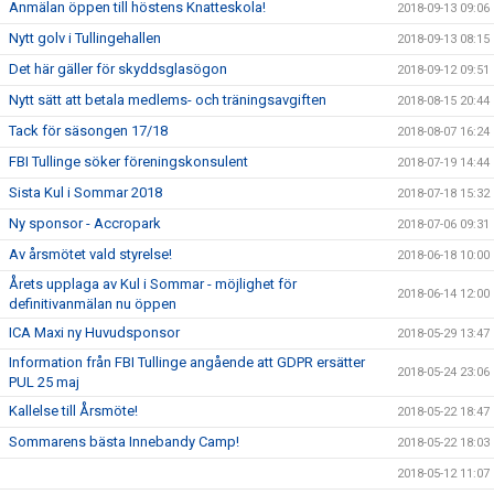
Anmälan öppen till höstens Knatteskola!
2018-09-13 09:06
Nytt golv i Tullingehallen
2018-09-13 08:15
Det här gäller för skyddsglasögon
2018-09-12 09:51
Nytt sätt att betala medlems- och träningsavgiften
2018-08-15 20:44
Tack för säsongen 17/18
2018-08-07 16:24
FBI Tullinge söker föreningskonsulent
2018-07-19 14:44
Sista Kul i Sommar 2018
2018-07-18 15:32
Ny sponsor - Accropark
2018-07-06 09:31
Av årsmötet vald styrelse!
2018-06-18 10:00
Årets upplaga av Kul i Sommar - möjlighet för
2018-06-14 12:00
definitivanmälan nu öppen
ICA Maxi ny Huvudsponsor
2018-05-29 13:47
Information från FBI Tullinge angående att GDPR ersätter
2018-05-24 23:06
PUL 25 maj
Kallelse till Årsmöte!
2018-05-22 18:47
Sommarens bästa Innebandy Camp!
2018-05-22 18:03
2018-05-12 11:07