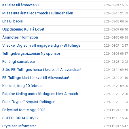
Kallelse till årsmöte 2.0
2024-05-24 15:05
Missa inte årets ledarmatch i Tullingehallen
2024-05-16 21:53
En FBI bebis
2024-05-08 08:36
Uppdatering Kul På Lovet
2024-05-07 09:40
Årsmötesinformation
2024-04-30 09:25
Vi söker Dig som vill engagera dig i FBI Tullinge
2024-04-27 12:37
Tullingebergspizzerian Ny sponsor
2024-04-03 09:57
Förlängt samarbete
2024-03-28 12:02
Stöd FBI Tullinges herrar i kvalet till Allsvenskan!
2024-03-14 09:39
FBI Tullinge klart för kval till Allsvenskan!
2024-03-10 21:10
Kansliet, idag 20 februari
2024-02-20 09:06
Fatpipe-tävling under lördagens Herr-A match
2024-01-29 12:00
Frida "Nypan" Nyquist förlänger!
2024-01-23 11:03
En lyckad tomtejogg 2023
2023-12-24 11:38
SUPERLÖRDAG 16/12!
2023-12-15 16:26
Styrelsen informerar
2023-11-24 16:47