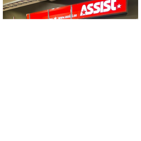
VÅRA PARTNERS
FRITIDSKORTET
NYHETER
PROFILKLÄDER
ÖVERGÅNGSANSVARIG OCH ÖVERGÅNGSPOLICY
PLAY IT FORWARD
FBI TULLINGE HALL OF FAME