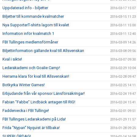
Uppdaterad info - biljetter
2016-03-17 15:07
Biljetter till kommande kvalmatcher
2016-03-15 11:23
Nya SupporterT-shirts lagom till kvalet
2016-03-11 15:00
Information inför kvalmatch 1
2016-03-11 12:40
FBI Tullinges medlemsförmåner
2016-03-09 14:26
Biljettinformation gällande kval till Allsvenskan
2016-03-08 09:56
Kval i sikte!
2016-03-07 09:30
Ledarakademi och Goalie Camp!
2016-02-29 10:04
Herrarna klara för kval till Allsvenskan!
2016-02-28 09:47
Botkyrka Winter Games!
2016-02-25 14:11
Erbjudande från vår sponsor Länsförsäkringar!
2016-02-24 19:47
Fabian "Fabbe" Lindbäck antagen till RIG!
2016-02-24 15:41
Faddervecka i FBI Tullinge!
2016-02-01 09:51
FBI Tullinges Ledarakademi på Lida!
2016-01-29 11:57
Frida "Nypan" Nyquist är tillbaka!
2016-01-28 09:25
SUPERLÖRDAG!
2016-01-14 16:58