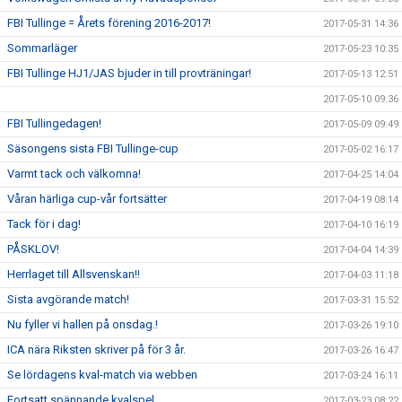
FBI Tullinge = Årets förening 2016-2017!
2017-05-31 14:36
Sommarläger
2017-05-23 10:35
FBI Tullinge HJ1/JAS bjuder in till provträningar!
2017-05-13 12:51
2017-05-10 09:36
FBI Tullingedagen!
2017-05-09 09:49
Säsongens sista FBI Tullinge-cup
2017-05-02 16:17
Varmt tack och välkomna!
2017-04-25 14:04
Våran härliga cup-vår fortsätter
2017-04-19 08:14
Tack för i dag!
2017-04-10 16:19
PÅSKLOV!
2017-04-04 14:39
Herrlaget till Allsvenskan!!
2017-04-03 11:18
Sista avgörande match!
2017-03-31 15:52
Nu fyller vi hallen på onsdag.!
2017-03-26 19:10
ICA nära Riksten skriver på för 3 år.
2017-03-26 16:47
Se lördagens kval-match via webben
2017-03-24 16:11
Fortsatt spännande kvalspel
2017-03-23 08:22