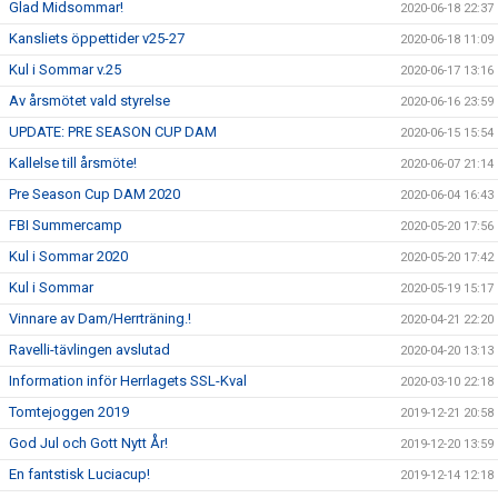
Glad Midsommar!
2020-06-18 22:37
Kansliets öppettider v25-27
2020-06-18 11:09
Kul i Sommar v.25
2020-06-17 13:16
Av årsmötet vald styrelse
2020-06-16 23:59
UPDATE: PRE SEASON CUP DAM
2020-06-15 15:54
Kallelse till årsmöte!
2020-06-07 21:14
Pre Season Cup DAM 2020
2020-06-04 16:43
FBI Summercamp
2020-05-20 17:56
Kul i Sommar 2020
2020-05-20 17:42
Kul i Sommar
2020-05-19 15:17
Vinnare av Dam/Herrträning.!
2020-04-21 22:20
Ravelli-tävlingen avslutad
2020-04-20 13:13
Information inför Herrlagets SSL-Kval
2020-03-10 22:18
Tomtejoggen 2019
2019-12-21 20:58
God Jul och Gott Nytt År!
2019-12-20 13:59
En fantstisk Luciacup!
2019-12-14 12:18