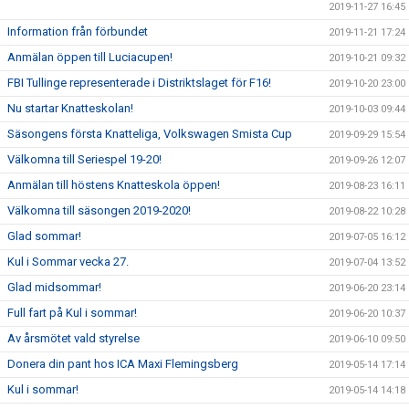
2019-11-27 16:45
Information från förbundet
2019-11-21 17:24
Anmälan öppen till Luciacupen!
2019-10-21 09:32
FBI Tullinge representerade i Distriktslaget för F16!
2019-10-20 23:00
Nu startar Knatteskolan!
2019-10-03 09:44
Säsongens första Knatteliga, Volkswagen Smista Cup
2019-09-29 15:54
Välkomna till Seriespel 19-20!
2019-09-26 12:07
Anmälan till höstens Knatteskola öppen!
2019-08-23 16:11
Välkomna till säsongen 2019-2020!
2019-08-22 10:28
Glad sommar!
2019-07-05 16:12
Kul i Sommar vecka 27.
2019-07-04 13:52
Glad midsommar!
2019-06-20 23:14
Full fart på Kul i sommar!
2019-06-20 10:37
Av årsmötet vald styrelse
2019-06-10 09:50
Donera din pant hos ICA Maxi Flemingsberg
2019-05-14 17:14
Kul i sommar!
2019-05-14 14:18