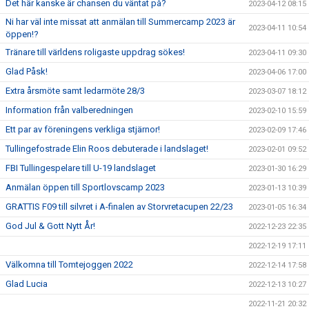
Det här kanske är chansen du väntat på?
2023-04-12 08:15
Ni har väl inte missat att anmälan till Summercamp 2023 är
2023-04-11 10:54
öppen!?
Tränare till världens roligaste uppdrag sökes!
2023-04-11 09:30
Glad Påsk!
2023-04-06 17:00
Extra årsmöte samt ledarmöte 28/3
2023-03-07 18:12
Information från valberedningen
2023-02-10 15:59
Ett par av föreningens verkliga stjärnor!
2023-02-09 17:46
Tullingefostrade Elin Roos debuterade i landslaget!
2023-02-01 09:52
FBI Tullingespelare till U-19 landslaget
2023-01-30 16:29
Anmälan öppen till Sportlovscamp 2023
2023-01-13 10:39
GRATTIS F09 till silvret i A-finalen av Storvretacupen 22/23
2023-01-05 16:34
God Jul & Gott Nytt År!
2022-12-23 22:35
2022-12-19 17:11
Välkomna till Tomtejoggen 2022
2022-12-14 17:58
Glad Lucia
2022-12-13 10:27
2022-11-21 20:32