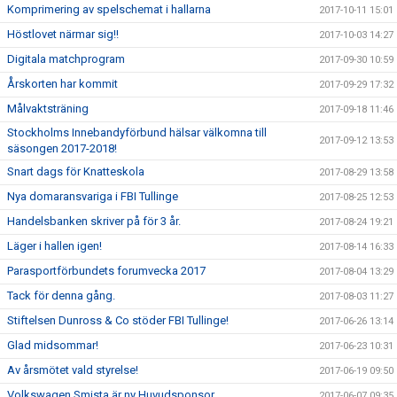
Komprimering av spelschemat i hallarna
2017-10-11 15:01
Höstlovet närmar sig!!
2017-10-03 14:27
Digitala matchprogram
2017-09-30 10:59
Årskorten har kommit
2017-09-29 17:32
Målvaktsträning
2017-09-18 11:46
Stockholms Innebandyförbund hälsar välkomna till
2017-09-12 13:53
säsongen 2017-2018!
Snart dags för Knatteskola
2017-08-29 13:58
Nya domaransvariga i FBI Tullinge
2017-08-25 12:53
Handelsbanken skriver på för 3 år.
2017-08-24 19:21
Läger i hallen igen!
2017-08-14 16:33
Parasportförbundets forumvecka 2017
2017-08-04 13:29
Tack för denna gång.
2017-08-03 11:27
Stiftelsen Dunross & Co stöder FBI Tullinge!
2017-06-26 13:14
Glad midsommar!
2017-06-23 10:31
Av årsmötet vald styrelse!
2017-06-19 09:50
Volkswagen Smista är ny Huvudsponsor
2017-06-07 09:35