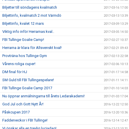
Biljetter till söndagens kvalmatch
2017-03-16 17:00
Biljettinfo, kvalmatch 2 mot Värmdö
2017-03-13 13:39
Biljettinfo, kvalet 12 mars
2017-03-09 13:29
Viktig info inför Herrarnas kval..
2017-03-05 14:50
FBI Tullinge Goalie Camp!
2017-02-27 10:37
Herrarna är klara för Allsvenskt kval!
2017-02-21 09:43
Provträna hos Tullinge Gym
2017-02-13 22:58
Vårens roliga cuper!
2017-02-06 10:13
DM final för HJ
2017-01-17 14:58
SM Guld till FBI Tullingespelare!
2017-01-11 14:11
FBI Tullinge Goalie Camp 2017
2017-01-10 14:03
Nu öppnar anmälningarna till årets Ledarakademi!
2017-01-03 17:04
God Jul och Gott Nytt År!
2016-12-22 12:50
Påskcupen 2017
2016-12-20 10:36
Fadderveckor i FBI Tullinge!
2016-12-14 12:47
Vi önskar alla en trevlig luciadag!
2016-12-13 10:31