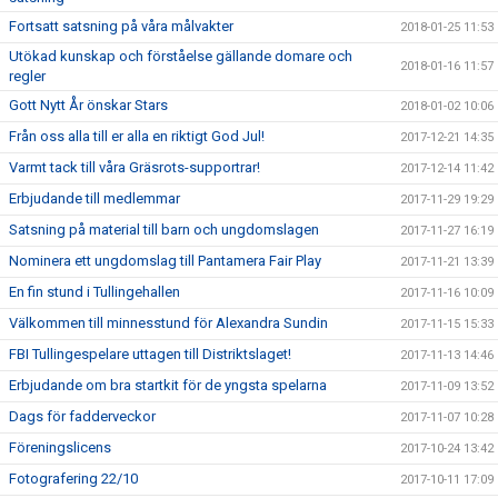
Fortsatt satsning på våra målvakter
2018-01-25 11:53
Utökad kunskap och förståelse gällande domare och
2018-01-16 11:57
regler
Gott Nytt År önskar Stars
2018-01-02 10:06
Från oss alla till er alla en riktigt God Jul!
2017-12-21 14:35
Varmt tack till våra Gräsrots-supportrar!
2017-12-14 11:42
Erbjudande till medlemmar
2017-11-29 19:29
Satsning på material till barn och ungdomslagen
2017-11-27 16:19
Nominera ett ungdomslag till Pantamera Fair Play
2017-11-21 13:39
En fin stund i Tullingehallen
2017-11-16 10:09
Välkommen till minnesstund för Alexandra Sundin
2017-11-15 15:33
FBI Tullingespelare uttagen till Distriktslaget!
2017-11-13 14:46
Erbjudande om bra startkit för de yngsta spelarna
2017-11-09 13:52
Dags för fadderveckor
2017-11-07 10:28
Föreningslicens
2017-10-24 13:42
Fotografering 22/10
2017-10-11 17:09