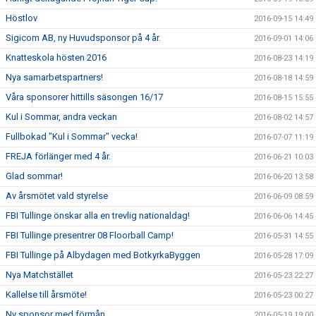
Höstlov
2016-09-15 14:49
Sigicom AB, ny Huvudsponsor på 4 år.
2016-09-01 14:06
Knatteskola hösten 2016
2016-08-23 14:19
Nya samarbetspartners!
2016-08-18 14:59
Våra sponsorer hittills säsongen 16/17
2016-08-15 15:55
Kul i Sommar, andra veckan
2016-08-02 14:57
Fullbokad "Kul i Sommar" vecka!
2016-07-07 11:19
FREJA förlänger med 4 år.
2016-06-21 10:03
Glad sommar!
2016-06-20 13:58
Av årsmötet vald styrelse
2016-06-09 08:59
FBI Tullinge önskar alla en trevlig nationaldag!
2016-06-06 14:45
FBI Tullinge presentrer 08 Floorball Camp!
2016-05-31 14:55
FBI Tullinge på Albydagen med BotkyrkaByggen
2016-05-28 17:09
Nya Matchstället
2016-05-23 22:27
Kallelse till årsmöte!
2016-05-23 00:27
Ny sponsor med förmån
2016-05-19 19:00