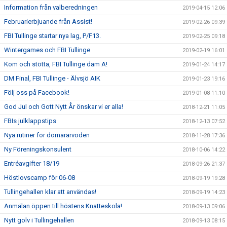
Information från valberedningen
2019-04-15 12:06
Februarierbjuande från Assist!
2019-02-26 09:39
FBI Tullinge startar nya lag, P/F13.
2019-02-25 09:18
Wintergames och FBI Tullinge
2019-02-19 16:01
Kom och stötta, FBI Tullinge dam A!
2019-01-24 14:17
DM Final, FBI Tullinge - Älvsjö AIK
2019-01-23 19:16
Följ oss på Facebook!
2019-01-08 11:10
God Jul och Gott Nytt År önskar vi er alla!
2018-12-21 11:05
FBIs julklappstips
2018-12-13 07:52
Nya rutiner för domararvoden
2018-11-28 17:36
Ny Föreningskonsulent
2018-10-06 14:22
Entréavgifter 18/19
2018-09-26 21:37
Höstlovscamp för 06-08
2018-09-19 19:28
Tullingehallen klar att användas!
2018-09-19 14:23
Anmälan öppen till höstens Knatteskola!
2018-09-13 09:06
Nytt golv i Tullingehallen
2018-09-13 08:15