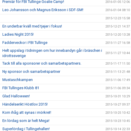
Premiär för FBI Tullinge Goalie Camp!
2016-01-05 12:06
Leo Johansson och Magnus Eriksson i SDF-SM!
2016-01-04 08:10
2015-12-23 15:58
En underbar kväll med tjejer i fokus!
2015-12-21 14:37
Ladies Night 2015!
2015-12-20 13:28
Fadderveckor i FBI Tullinge
2015-11-27 16:58
Helt uppslag i tidningen om hur innebandyn går i bräschen i
2015-11-27 10:44
idrottssverige
Tack till alla sponsorer och samarbetspartners.
2015-11-17 11:50
Ny sponsor och samarbetspartner
2015-11-13 21:48
Mustaschkampen
2015-11-06 17:49
FBI Tullinges Klubb 81
2015-11-06 09:34
Glad Halloween!
2015-10-31 10:29
Händelserikt Höstlov 2015!
2015-10-27 09:37
Kom ihåg att synas i mörkret!
2015-10-25 10:42
En lördag som är helt Mega!
2015-10-23 10:45
Superlördag i Tullingehallen!
2015-10-14 22:33