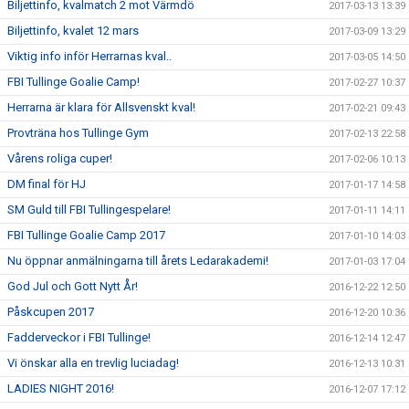
Biljettinfo, kvalmatch 2 mot Värmdö
2017-03-13 13:39
Biljettinfo, kvalet 12 mars
2017-03-09 13:29
Viktig info inför Herrarnas kval..
2017-03-05 14:50
FBI Tullinge Goalie Camp!
2017-02-27 10:37
Herrarna är klara för Allsvenskt kval!
2017-02-21 09:43
Provträna hos Tullinge Gym
2017-02-13 22:58
Vårens roliga cuper!
2017-02-06 10:13
DM final för HJ
2017-01-17 14:58
SM Guld till FBI Tullingespelare!
2017-01-11 14:11
FBI Tullinge Goalie Camp 2017
2017-01-10 14:03
Nu öppnar anmälningarna till årets Ledarakademi!
2017-01-03 17:04
God Jul och Gott Nytt År!
2016-12-22 12:50
Påskcupen 2017
2016-12-20 10:36
Fadderveckor i FBI Tullinge!
2016-12-14 12:47
Vi önskar alla en trevlig luciadag!
2016-12-13 10:31
LADIES NIGHT 2016!
2016-12-07 17:12