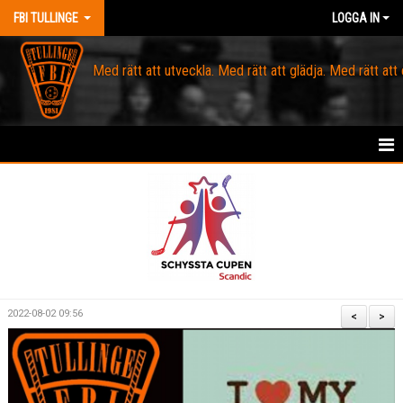
FBI TULLINGE
LOGGA IN
Med rätt att utveckla. Med rätt att glädja. Med rätt att
HEM
MEDLEM
OM FBI TULLINGE
DOMARE & MATCHLEDARE
2022-08-02 09:56
<
>
KANSLI
KALENDER