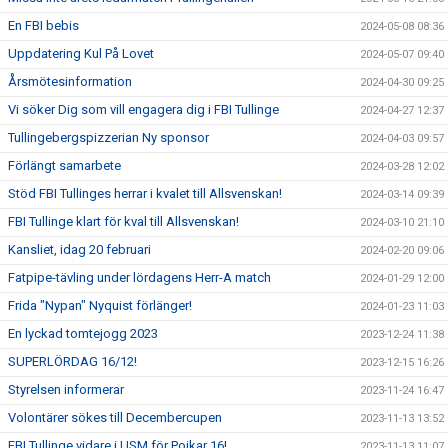
En FBI bebis
2024-05-08 08:36
Uppdatering Kul På Lovet
2024-05-07 09:40
Årsmötesinformation
2024-04-30 09:25
Vi söker Dig som vill engagera dig i FBI Tullinge
2024-04-27 12:37
Tullingebergspizzerian Ny sponsor
2024-04-03 09:57
Förlängt samarbete
2024-03-28 12:02
Stöd FBI Tullinges herrar i kvalet till Allsvenskan!
2024-03-14 09:39
FBI Tullinge klart för kval till Allsvenskan!
2024-03-10 21:10
Kansliet, idag 20 februari
2024-02-20 09:06
Fatpipe-tävling under lördagens Herr-A match
2024-01-29 12:00
Frida "Nypan" Nyquist förlänger!
2024-01-23 11:03
En lyckad tomtejogg 2023
2023-12-24 11:38
SUPERLÖRDAG 16/12!
2023-12-15 16:26
Styrelsen informerar
2023-11-24 16:47
Volontärer sökes till Decembercupen
2023-11-13 13:52
FBI Tullinge vidare i USM för Pojkar 16!
2023-11-13 11:07