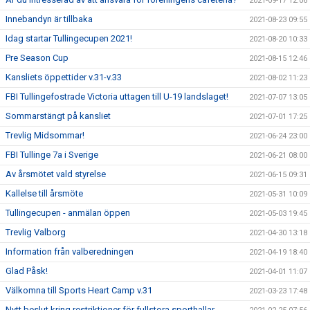
2021-09-17 12:06
Innebandyn är tillbaka
2021-08-23 09:55
Idag startar Tullingecupen 2021!
2021-08-20 10:33
Pre Season Cup
2021-08-15 12:46
Kansliets öppettider v.31-v.33
2021-08-02 11:23
FBI Tullingefostrade Victoria uttagen till U-19 landslaget!
2021-07-07 13:05
Sommarstängt på kansliet
2021-07-01 17:25
Trevlig Midsommar!
2021-06-24 23:00
FBI Tullinge 7a i Sverige
2021-06-21 08:00
Av årsmötet vald styrelse
2021-06-15 09:31
Kallelse till årsmöte
2021-05-31 10:09
Tullingecupen - anmälan öppen
2021-05-03 19:45
Trevlig Valborg
2021-04-30 13:18
Information från valberedningen
2021-04-19 18:40
Glad Påsk!
2021-04-01 11:07
Välkomna till Sports Heart Camp v.31
2021-03-23 17:48
Nytt beslut kring restriktioner för fullstora sporthallar