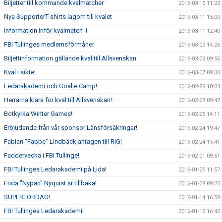
Biljetter till kommande kvalmatcher
2016-03-15 11:23
Nya SupporterT-shirts lagom till kvalet
2016-03-11 15:00
Information inför kvalmatch 1
2016-03-11 12:40
FBI Tullinges medlemsförmåner
2016-03-09 14:26
Biljettinformation gällande kval till Allsvenskan
2016-03-08 09:56
Kval i sikte!
2016-03-07 09:30
Ledarakademi och Goalie Camp!
2016-02-29 10:04
Herrarna klara för kval till Allsvenskan!
2016-02-28 09:47
Botkyrka Winter Games!
2016-02-25 14:11
Erbjudande från vår sponsor Länsförsäkringar!
2016-02-24 19:47
Fabian "Fabbe" Lindbäck antagen till RIG!
2016-02-24 15:41
Faddervecka i FBI Tullinge!
2016-02-01 09:51
FBI Tullinges Ledarakademi på Lida!
2016-01-29 11:57
Frida "Nypan" Nyquist är tillbaka!
2016-01-28 09:25
SUPERLÖRDAG!
2016-01-14 16:58
FBI Tullinges Ledarakademi!
2016-01-12 16:42