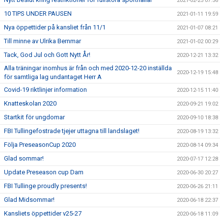
2021-02-25 07:56
10 TIPS UNDER PAUSEN
2021-01-11 19:59
Nya öppettider på kansliet från 11/1
2021-01-07 08:21
Till minne av Ulrika Bernmar
2021-01-02 00:29
Tack, God Jul och Gott Nytt År!
2020-12-21 13:32
Alla träningar inomhus är från och med 2020-12-20 inställda
2020-12-19 15:48
för samtliga lag undantaget Herr A
Covid-19 riktlinjer information
2020-12-15 11:40
Knatteskolan 2020
2020-09-21 19:02
Startkit för ungdomar
2020-09-10 18:38
FBI Tullingefostrade tjejer uttagna till landslaget!
2020-08-19 13:32
Följa PreseasonCup 2020
2020-08-14 09:34
Glad sommar!
2020-07-17 12:28
Update Preseason cup Dam
2020-06-30 20:27
FBI Tullinge proudly presents!
2020-06-26 21:11
Glad Midsommar!
2020-06-18 22:37
Kansliets öppettider v25-27
2020-06-18 11:09