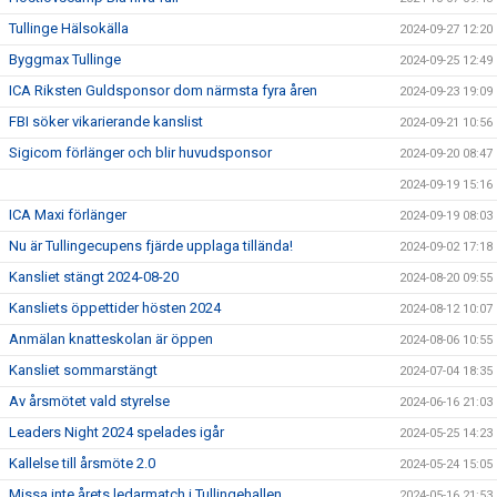
Tullinge Hälsokälla
2024-09-27 12:20
Byggmax Tullinge
2024-09-25 12:49
ICA Riksten Guldsponsor dom närmsta fyra åren
2024-09-23 19:09
FBI söker vikarierande kanslist
2024-09-21 10:56
Sigicom förlänger och blir huvudsponsor
2024-09-20 08:47
2024-09-19 15:16
ICA Maxi förlänger
2024-09-19 08:03
Nu är Tullingecupens fjärde upplaga tillända!
2024-09-02 17:18
Kansliet stängt 2024-08-20
2024-08-20 09:55
Kansliets öppettider hösten 2024
2024-08-12 10:07
Anmälan knatteskolan är öppen
2024-08-06 10:55
Kansliet sommarstängt
2024-07-04 18:35
Av årsmötet vald styrelse
2024-06-16 21:03
Leaders Night 2024 spelades igår
2024-05-25 14:23
Kallelse till årsmöte 2.0
2024-05-24 15:05
Missa inte årets ledarmatch i Tullingehallen
2024-05-16 21:53