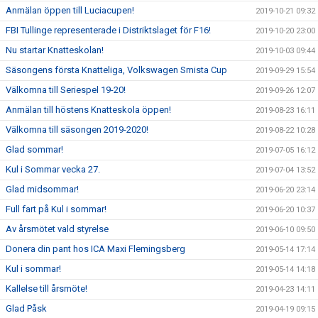
Anmälan öppen till Luciacupen!
2019-10-21 09:32
FBI Tullinge representerade i Distriktslaget för F16!
2019-10-20 23:00
Nu startar Knatteskolan!
2019-10-03 09:44
Säsongens första Knatteliga, Volkswagen Smista Cup
2019-09-29 15:54
Välkomna till Seriespel 19-20!
2019-09-26 12:07
Anmälan till höstens Knatteskola öppen!
2019-08-23 16:11
Välkomna till säsongen 2019-2020!
2019-08-22 10:28
Glad sommar!
2019-07-05 16:12
Kul i Sommar vecka 27.
2019-07-04 13:52
Glad midsommar!
2019-06-20 23:14
Full fart på Kul i sommar!
2019-06-20 10:37
Av årsmötet vald styrelse
2019-06-10 09:50
Donera din pant hos ICA Maxi Flemingsberg
2019-05-14 17:14
Kul i sommar!
2019-05-14 14:18
Kallelse till årsmöte!
2019-04-23 14:11
Glad Påsk
2019-04-19 09:15