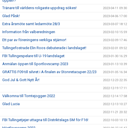
öppen!?
Tränare till världens roligaste uppdrag sökes!
2023-04-11 09:30
Glad Påsk!
2023-04-06 17:00
Extra årsmöte samt ledarmöte 28/3
2023-03-07 18:12
Information från valberedningen
2023-02-10 15:59
Ett par av föreningens verkliga stjärnor!
2023-02-09 17:46
Tullingefostrade Elin Roos debuterade i landslaget!
2023-02-01 09:52
FBI Tullingespelare till U-19 landslaget
2023-01-30 16:29
Anmälan öppen till Sportlovscamp 2023
2023-01-13 10:39
GRATTIS F09 till silvret i A-finalen av Storvretacupen 22/23
2023-01-05 16:34
God Jul & Gott Nytt År!
2022-12-23 22:35
2022-12-19 17:11
Välkomna till Tomtejoggen 2022
2022-12-14 17:58
Glad Lucia
2022-12-13 10:27
2022-11-21 20:32
FBI Tullingetjejer uttagna till Distriktslags SM för F16!
2022-10-03 10:13
Höstlovscamp 2022