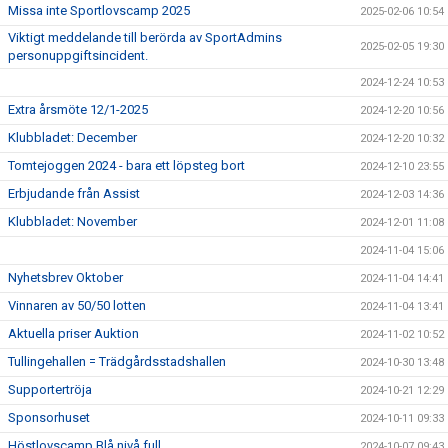
Missa inte Sportlovscamp 2025
2025-02-06 10:54
Viktigt meddelande till berörda av SportAdmins
2025-02-05 19:30
personuppgiftsincident.
2024-12-24 10:53
Extra årsmöte 12/1-2025
2024-12-20 10:56
Klubbladet: December
2024-12-20 10:32
Tomtejoggen 2024 - bara ett löpsteg bort
2024-12-10 23:55
Erbjudande från Assist
2024-12-03 14:36
Klubbladet: November
2024-12-01 11:08
2024-11-04 15:06
Nyhetsbrev Oktober
2024-11-04 14:41
Vinnaren av 50/50 lotten
2024-11-04 13:41
Aktuella priser Auktion
2024-11-02 10:52
Tullingehallen = Trädgårdsstadshallen
2024-10-30 13:48
Supportertröja
2024-10-21 12:29
Sponsorhuset
2024-10-11 09:33
Höstlovscamp Blå nivå full
2024-10-07 09:43