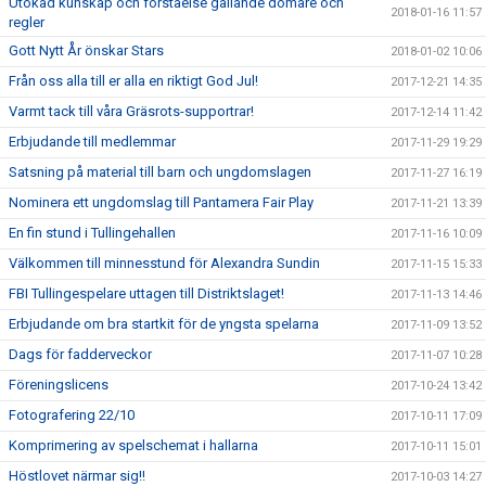
Utökad kunskap och förståelse gällande domare och
2018-01-16 11:57
regler
Gott Nytt År önskar Stars
2018-01-02 10:06
Från oss alla till er alla en riktigt God Jul!
2017-12-21 14:35
Varmt tack till våra Gräsrots-supportrar!
2017-12-14 11:42
Erbjudande till medlemmar
2017-11-29 19:29
Satsning på material till barn och ungdomslagen
2017-11-27 16:19
Nominera ett ungdomslag till Pantamera Fair Play
2017-11-21 13:39
En fin stund i Tullingehallen
2017-11-16 10:09
Välkommen till minnesstund för Alexandra Sundin
2017-11-15 15:33
FBI Tullingespelare uttagen till Distriktslaget!
2017-11-13 14:46
Erbjudande om bra startkit för de yngsta spelarna
2017-11-09 13:52
Dags för fadderveckor
2017-11-07 10:28
Föreningslicens
2017-10-24 13:42
Fotografering 22/10
2017-10-11 17:09
Komprimering av spelschemat i hallarna
2017-10-11 15:01
Höstlovet närmar sig!!
2017-10-03 14:27