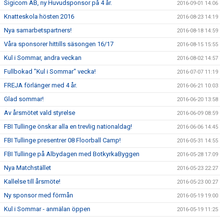
Sigicom AB, ny Huvudsponsor på 4 år.
2016-09-01 14:06
Knatteskola hösten 2016
2016-08-23 14:19
Nya samarbetspartners!
2016-08-18 14:59
Våra sponsorer hittills säsongen 16/17
2016-08-15 15:55
Kul i Sommar, andra veckan
2016-08-02 14:57
Fullbokad "Kul i Sommar" vecka!
2016-07-07 11:19
FREJA förlänger med 4 år.
2016-06-21 10:03
Glad sommar!
2016-06-20 13:58
Av årsmötet vald styrelse
2016-06-09 08:59
FBI Tullinge önskar alla en trevlig nationaldag!
2016-06-06 14:45
FBI Tullinge presentrer 08 Floorball Camp!
2016-05-31 14:55
FBI Tullinge på Albydagen med BotkyrkaByggen
2016-05-28 17:09
Nya Matchstället
2016-05-23 22:27
Kallelse till årsmöte!
2016-05-23 00:27
Ny sponsor med förmån
2016-05-19 19:00
Kul i Sommar - anmälan öppen
2016-05-19 11:25