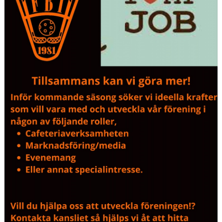
VÅRA PARTNERS
FRITIDSKORTET
NYHETER
PROFILKLÄDER
ÖVERGÅNGSANSVARIG OCH ÖVERGÅNGSPOLICY
PLAY IT FORWARD
FBI TULLINGE HALL OF FAME