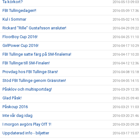
Ta körkort?
2016-05-13 09:03
FBI Tullingedagen!!
2016-05-09 17:36
Kul i Sommar
2016-05-02 14:15
Rickard "Rille" Gustafsson ansluter!
2016-04-29 09:22
FloorBoy Cup 2016!
2016-04-25 11:10
GirlPower Cup 2016!
2016-04-17 10:29
FBI Tullinge satte färg på SM-finalerna!
2016-04-17 10:20
FBI Tullinge till SM-Finalen!
2016-04-12 12:36
Provdag hos FBI Tullinge Stars!
2016-04-08 15:18
Stöd FBI Tullinge genom Gräsroten!
2016-04-05 14:15
Påsklov och multisportdag!
2016-03-29 12:35
Glad Påsk!
2016-03-25 09:40
Påskcup 2016
2016-03-21 11:03
Inte vår dag idag
2016-03-20 21:46
I morgon avgörs Play Off 1!
2016-03-20 09:28
Uppdaterad info - biljetter
2016-03-17 15:07