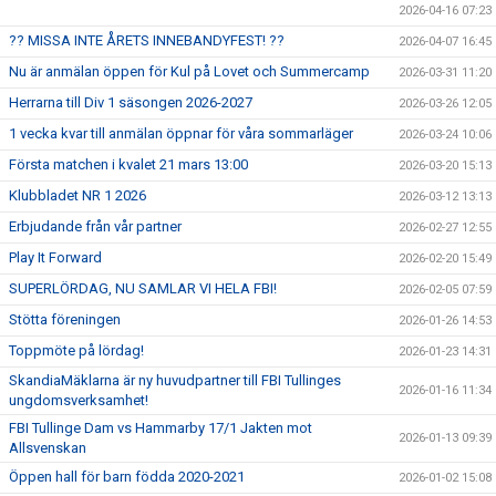
2026-04-16 07:23
?? MISSA INTE ÅRETS INNEBANDYFEST! ??
2026-04-07 16:45
Nu är anmälan öppen för Kul på Lovet och Summercamp
2026-03-31 11:20
Herrarna till Div 1 säsongen 2026-2027
2026-03-26 12:05
1 vecka kvar till anmälan öppnar för våra sommarläger
2026-03-24 10:06
Första matchen i kvalet 21 mars 13:00
2026-03-20 15:13
Klubbladet NR 1 2026
2026-03-12 13:13
Erbjudande från vår partner
2026-02-27 12:55
Play It Forward
2026-02-20 15:49
SUPERLÖRDAG, NU SAMLAR VI HELA FBI!
2026-02-05 07:59
Stötta föreningen
2026-01-26 14:53
Toppmöte på lördag!
2026-01-23 14:31
SkandiaMäklarna är ny huvudpartner till FBI Tullinges
2026-01-16 11:34
ungdomsverksamhet!
FBI Tullinge Dam vs Hammarby 17/1 Jakten mot
2026-01-13 09:39
Allsvenskan
Öppen hall för barn födda 2020-2021
2026-01-02 15:08