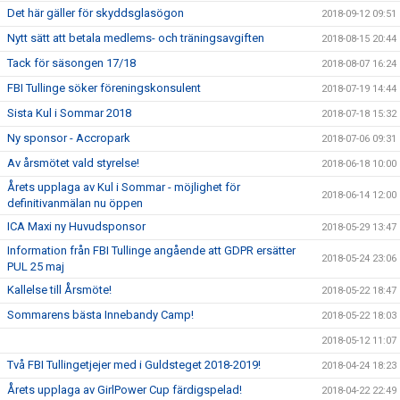
Det här gäller för skyddsglasögon
2018-09-12 09:51
Nytt sätt att betala medlems- och träningsavgiften
2018-08-15 20:44
Tack för säsongen 17/18
2018-08-07 16:24
FBI Tullinge söker föreningskonsulent
2018-07-19 14:44
Sista Kul i Sommar 2018
2018-07-18 15:32
Ny sponsor - Accropark
2018-07-06 09:31
Av årsmötet vald styrelse!
2018-06-18 10:00
Årets upplaga av Kul i Sommar - möjlighet för
2018-06-14 12:00
definitivanmälan nu öppen
ICA Maxi ny Huvudsponsor
2018-05-29 13:47
Information från FBI Tullinge angående att GDPR ersätter
2018-05-24 23:06
PUL 25 maj
Kallelse till Årsmöte!
2018-05-22 18:47
Sommarens bästa Innebandy Camp!
2018-05-22 18:03
2018-05-12 11:07
Två FBI Tullingetjejer med i Guldsteget 2018-2019!
2018-04-24 18:23
Årets upplaga av GirlPower Cup färdigspelad!
2018-04-22 22:49