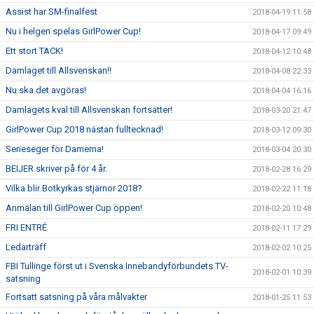
Assist har SM-finalfest
2018-04-19 11:58
Nu i helgen spelas GirlPower Cup!
2018-04-17 09:49
Ett stort TACK!
2018-04-12 10:48
Damlaget till Allsvenskan!!
2018-04-08 22:33
Nu ska det avgöras!
2018-04-04 16:16
Damlagets kval till Allsvenskan fortsätter!
2018-03-20 21:47
GirlPower Cup 2018 nästan fulltecknad!
2018-03-12 09:30
Serieseger för Damerna!
2018-03-04 20:30
BEIJER skriver på för 4 år.
2018-02-28 16:29
Vilka blir Botkyrkas stjärnor 2018?
2018-02-22 11:18
Anmälan till GirlPower Cup öppen!
2018-02-20 10:48
FRI ENTRÉ
2018-02-11 17:29
Ledarträff
2018-02-02 10:25
FBI Tullinge först ut i Svenska Innebandyförbundets TV-
2018-02-01 10:39
satsning
Fortsatt satsning på våra målvakter
2018-01-25 11:53