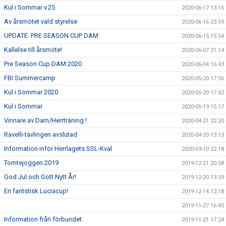
Kul i Sommar v.25
2020-06-17 13:16
Av årsmötet vald styrelse
2020-06-16 23:59
UPDATE: PRE SEASON CUP DAM
2020-06-15 15:54
Kallelse till årsmöte!
2020-06-07 21:14
Pre Season Cup DAM 2020
2020-06-04 16:43
FBI Summercamp
2020-05-20 17:56
Kul i Sommar 2020
2020-05-20 17:42
Kul i Sommar
2020-05-19 15:17
Vinnare av Dam/Herrträning.!
2020-04-21 22:20
Ravelli-tävlingen avslutad
2020-04-20 13:13
Information inför Herrlagets SSL-Kval
2020-03-10 22:18
Tomtejoggen 2019
2019-12-21 20:58
God Jul och Gott Nytt År!
2019-12-20 13:59
En fantstisk Luciacup!
2019-12-14 12:18
2019-11-27 16:45
Information från förbundet
2019-11-21 17:24