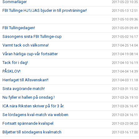
Sommarläger
2017-05-23 10:35
FBI Tullinge HJ1/JAS bjuder in till provträningar!
2017-05-13 12:51
2017-05-10 09:36
FBI Tullingedagen!
2017-05-09 09:49
Säsongens sista FBI Tullinge-cup
2017-05-02 16:17
Varmt tack och välkomna!
2017-04-25 14:04
Våran härliga cup-vår fortsätter
2017-04-19 08:14
Tack för i dag!
2017-04-10 16:19
PÅSKLOV!
2017-04-04 14:39
Herrlaget till Allsvenskan!!
2017-04-03 11:18
Sista avgörande match!
2017-03-31 15:52
Nu fyller vi hallen på onsdag.!
2017-03-26 19:10
ICA nära Riksten skriver på för 3 år.
2017-03-26 16:47
Se lördagens kval-match via webben
2017-03-24 16:11
Fortsatt spännande kvalspel
2017-03-23 08:22
Biljetter till söndagens kvalmatch
2017-03-16 17:00