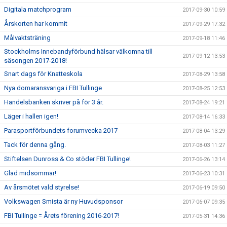
Digitala matchprogram
2017-09-30 10:59
Årskorten har kommit
2017-09-29 17:32
Målvaktsträning
2017-09-18 11:46
Stockholms Innebandyförbund hälsar välkomna till
2017-09-12 13:53
säsongen 2017-2018!
Snart dags för Knatteskola
2017-08-29 13:58
Nya domaransvariga i FBI Tullinge
2017-08-25 12:53
Handelsbanken skriver på för 3 år.
2017-08-24 19:21
Läger i hallen igen!
2017-08-14 16:33
Parasportförbundets forumvecka 2017
2017-08-04 13:29
Tack för denna gång.
2017-08-03 11:27
Stiftelsen Dunross & Co stöder FBI Tullinge!
2017-06-26 13:14
Glad midsommar!
2017-06-23 10:31
Av årsmötet vald styrelse!
2017-06-19 09:50
Volkswagen Smista är ny Huvudsponsor
2017-06-07 09:35
FBI Tullinge = Årets förening 2016-2017!
2017-05-31 14:36