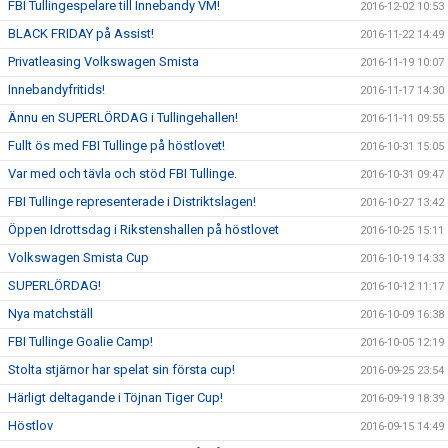
FBI Tullingespelare till Innebandy VM!
2016-12-02 10:53
BLACK FRIDAY på Assist!
2016-11-22 14:49
Privatleasing Volkswagen Smista
2016-11-19 10:07
Innebandyfritids!
2016-11-17 14:30
Ännu en SUPERLÖRDAG i Tullingehallen!
2016-11-11 09:55
Fullt ös med FBI Tullinge på höstlovet!
2016-10-31 15:05
Var med och tävla och stöd FBI Tullinge.
2016-10-31 09:47
FBI Tullinge representerade i Distriktslagen!
2016-10-27 13:42
Öppen Idrottsdag i Rikstenshallen på höstlovet
2016-10-25 15:11
Volkswagen Smista Cup
2016-10-19 14:33
SUPERLÖRDAG!
2016-10-12 11:17
Nya matchställ
2016-10-09 16:38
FBI Tullinge Goalie Camp!
2016-10-05 12:19
Stolta stjärnor har spelat sin första cup!
2016-09-25 23:54
Härligt deltagande i Töjnan Tiger Cup!
2016-09-19 18:39
Höstlov
2016-09-15 14:49