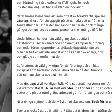
och förändring i våra cafeterior (Tullingehallen och
Rikstenshallen). Det finns så klart en förklaring.
Cafeteriorna bemannas allt som oftast av föräldrar till spelare i
våra lag, vilka utför sin uppgift på ett utmärkt sätt utifrån sina
förutsättningar. Under den här säsongen har de dock många
gånger bemannats av samma personer vi en mängd tillfällen.
Under hösten har det hänt väldigt mycket positivt i
cafeteriorna. Det är varierande sortiment, kampanjer, ordning
och reda, föreningsprodukter, utökade öppettider etc etc
Man har helt enkelt inte kunnat undgå känslan av energi, driv
och glädje som omfamnat dom.
Cafeteriorna är väldigt viktiga för vår förening och att hitta
eldsjälar som både kan och vill driva dessa på det utmärkta
A
sätt som nu sker är absolut inte lätt.
Med det sagt vi vill verkligen hylla våra superstjärnor
Anna
och
An
kyl vid fototillfället).
Ni är helt ovärderliga för föreningen
och v
sätter pris på det otroligt fina arbete ni gör för föreningen och vå
Ni är riktiga stjärnor och det vill vi att ni ska veta om.
Tack för era 
Tycker ni också att de är stjärnor? Säg det till dom när ni träffar do