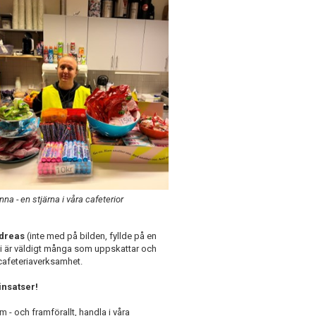
nna - en stjärna i våra cafeterior
dreas
(inte med på bilden, fyllde på en
i är väldigt många som uppskattar och
r cafeteriaverksamhet.
insatser!
m - och framförallt, handla i våra