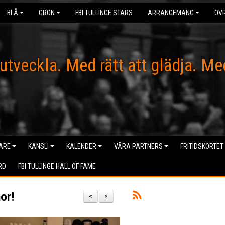
BLÅ
GRÖN
FBI TULLINGE STARS
ARRANGEMANG
ÖVR
 utveckla. Med rätt att glädja. Me
ARE
KANSLI
KALENDER
VÅRA PARTNERS
FRITIDSKORTET
RD
FBI TULLINGE HALL OF FAME
or!
<
>