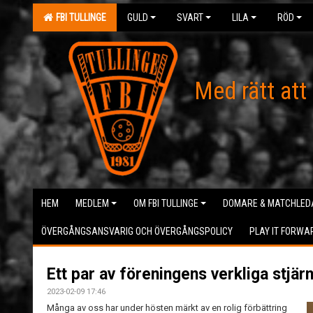
FBI TULLINGE
GULD
SVART
LILA
RÖD
Med rätt att
HEM
MEDLEM
OM FBI TULLINGE
DOMARE & MATCHLED
ÖVERGÅNGSANSVARIG OCH ÖVERGÅNGSPOLICY
PLAY IT FORWA
Ett par av föreningens verkliga stjärn
2023-02-09 17:46
Många av oss har under hösten märkt av en rolig förbättring