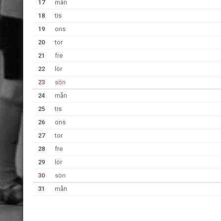
17
mån
18
tis
19
ons
20
tor
21
fre
22
lör
23
sön
24
mån
25
tis
26
ons
27
tor
28
fre
29
lör
30
sön
31
mån