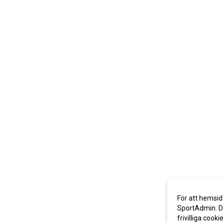
För att hemsid
SportAdmin. De
frivilliga cooki