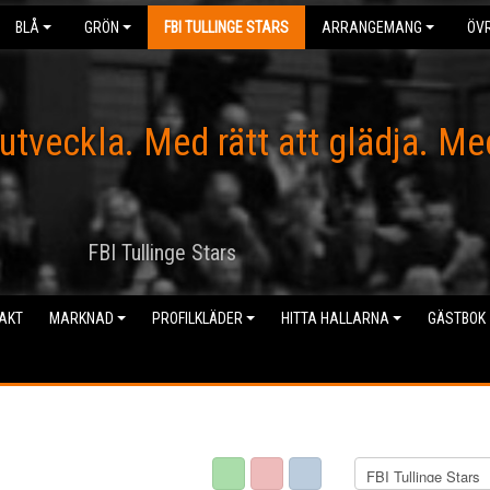
BLÅ
GRÖN
FBI TULLINGE STARS
ARRANGEMANG
ÖVR
 utveckla. Med rätt att glädja. Me
FBI Tullinge Stars
AKT
MARKNAD
PROFILKLÄDER
HITTA HALLARNA
GÄSTBOK