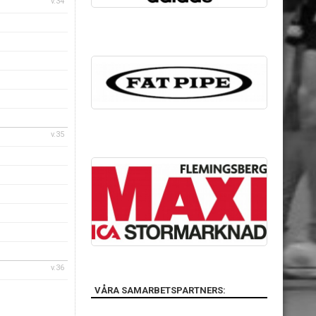
v.34
v.35
v.36
VÅRA SAMARBETSPARTNERS: