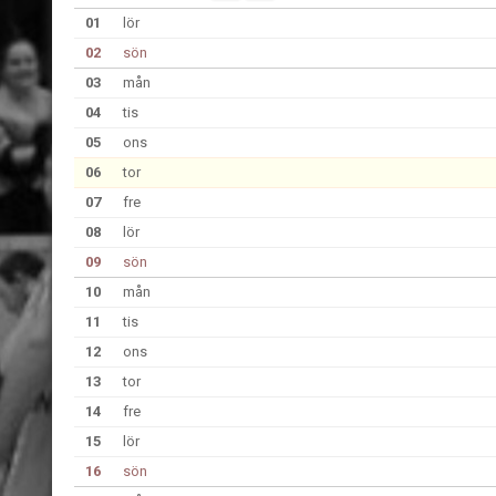
01
lör
02
sön
03
mån
04
tis
05
ons
06
tor
07
fre
08
lör
09
sön
10
mån
11
tis
12
ons
13
tor
14
fre
15
lör
16
sön