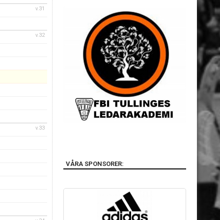
v.31
v.32
v.33
VÅRA SPONSORER: