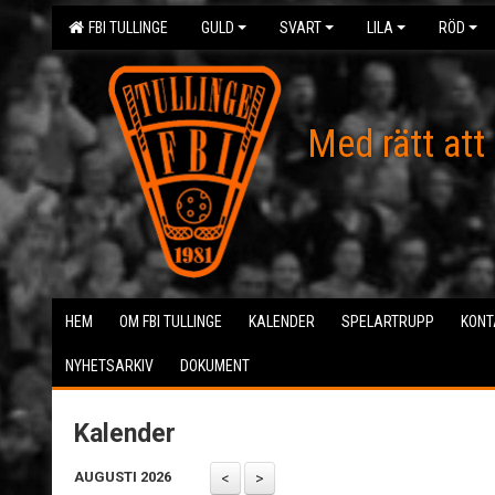
FBI TULLINGE
GULD
SVART
LILA
RÖD
Med rätt att
HEM
OM FBI TULLINGE
KALENDER
SPELARTRUPP
KONT
NYHETSARKIV
DOKUMENT
Kalender
AUGUSTI 2026