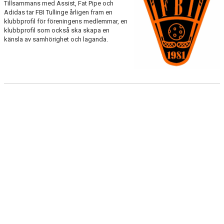
Tillsammans med Assist, Fat Pipe och
PROFILKLÄDER
Adidas tar FBI Tullinge årligen fram en
klubbprofil för föreningens medlemmar, en
SORTIMENT
klubbprofil som också ska skapa en
känsla av samhörighet och laganda.
WEBBSHOP
HITTA HALLARNA
GÄSTBOK
SERIER
VIDEOS
BILDGALLERI
SOCIALT
NYHETSARKIV