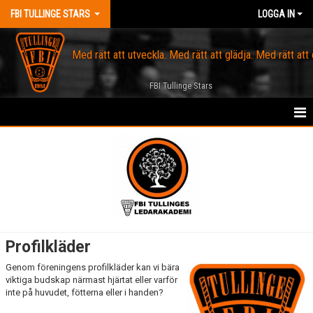
FBI TULLINGE STARS
LOGGA IN
Med rätt att utveckla. Med rätt att glädja. Med rätt att
FBI Tullinge Stars
HEM
OM FBI TULLINGE
KALENDER
SPELARTRUPP
Profilkläder
KONTAKT
Genom föreningens profilkläder kan vi bära
viktiga budskap närmast hjärtat eller varför
MARKNAD
inte på huvudet, fötterna eller i handen?