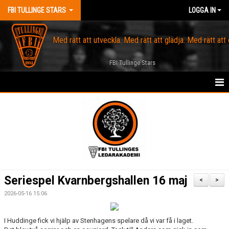
FBI TULLINGE STARS
LOGGA IN
Med rätt att utveckla. Med rätt att glädja. Med rätt att
FBI Tullinge Stars
HEM
OM FBI TULLINGE
KALENDER
SPELARTRUPP
Seriespel Kvarnbergshallen 16 maj
<
>
KONTAKT
2026-05-16 15:06
MARKNAD
I Huddinge fick vi hjälp av Stenhagens spelare då vi var få i laget.