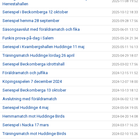
2025-11-08 19:52
Herrestahallen
Seriespel i Beckomberga 12 oktober
2025-10-12 18:33
Seriespel hemma 28 september
2025-09-28 17:56
Säsongsavslut med föräldramatch och fika
2025-06-01 13:12
Funkis prova-på-dag i Salem
2025-05-24 21:34
Seriespel i Kvarnbergshallen Huddinge 11 maj
2025-05-11 16:13
Träningsmatch Huddinge lördag 26 april
2025-04-29 18:07
Seriespel Beckomberga idrottshall
2025-03-02 17:56
Föräldramatch och julfika
2024-12-15 11:52
Köpingsspelen 7 december 2024
2024-12-07 18:00
Seriespel Beckomberga 13 oktober
2024-10-13 18:12
Avslutning med föräldramatch
2024-06-02 12:18
Seriespel Huddinge 4 maj
2024-05-04 19:05
Hemmamatch mot Huddinge Birds
2024-04-20 14:08
Seriespel i Nacka 17 mars
2024-03-17 16:25
Träningsmatch mot Huddinge Birds
2024-02-10 15:26