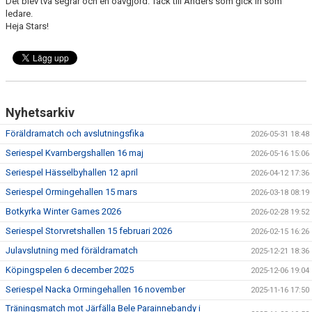
Det blev två segrar och en oavgjord. Tack till Anders som gick in som
PROFILKLÄDER
ledare.
Heja Stars!
HITTA HALLARNA
GÄSTBOK
SERIER
Nyhetsarkiv
VIDEOS
Föräldramatch och avslutningsfika
2026-05-31 18:48
Seriespel Kvarnbergshallen 16 maj
2026-05-16 15:06
BILDGALLERI
Seriespel Hässelbyhallen 12 april
2026-04-12 17:36
Seriespel Ormingehallen 15 mars
2026-03-18 08:19
SOCIALT
Botkyrka Winter Games 2026
2026-02-28 19:52
NYHETSARKIV
Seriespel Storvretshallen 15 februari 2026
2026-02-15 16:26
Julavslutning med föräldramatch
2025-12-21 18:36
DOKUMENT
Köpingspelen 6 december 2025
2025-12-06 19:04
Seriespel Nacka Ormingehallen 16 november
2025-11-16 17:50
Träningsmatch mot Järfälla Bele Parainnebandy i